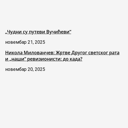
„Чудни су путеви Вучићеви“
новембар 21, 2025
Никола Милованчев: Жртве Другог светског рата
и „наши“ ревизионисти: до када?
новембар 20, 2025