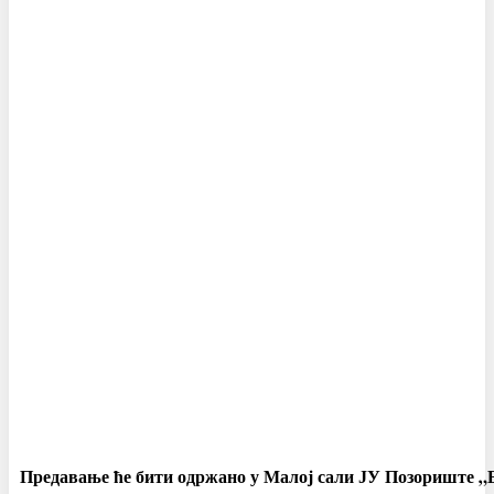
Предавање ће бити одржано у Малој сали ЈУ Позориште „Бо