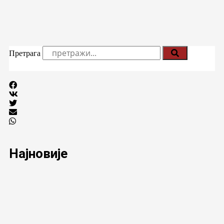
Претрага
Најновије