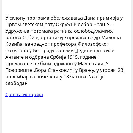
У склопу програма обележавања Дана примирја у
Првом светском рату Окружни одбор Врање –
Удружења потомака ратника ослободилачких
ратова Србије, организује предавање др Милоша
Ковића, ванредног професора Филозофског
факултета у Београду на тему: „Једини пут: силе
Антанте и одбрана Србије 1915. године“.
Предавање ће бити одржано у Малој сали ЈУ
Позориште „Бора Станковић“ у Врању, у уторак, 23.
новембар са почетком у 18 часова. Улаз је
слободан.
Српска историја