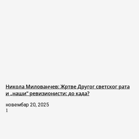
Никола Милованчев: Жртве Другог светског рата
и „наши“ ревизионисти: до када?
новембар 20, 2025