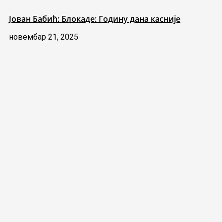
Јован Бабић: Блокаде: Годину дана касније
новембар 21, 2025