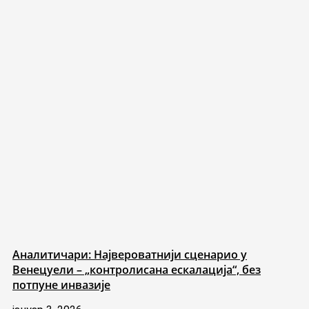
Аналитичари: Највероватнији сценарио у
Венецуели – „контролисана ескалација“, без
потпуне инвазије