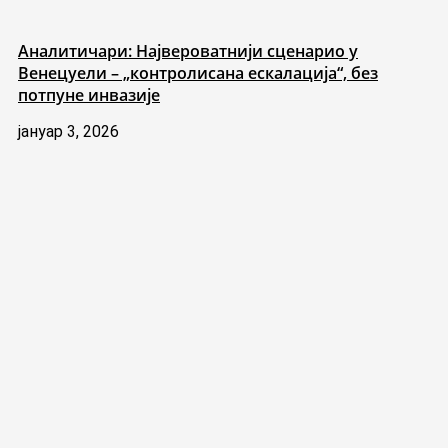
Аналитичари: Највероватнији сценарио у
Венецуели – „контролисана ескалација“, без
потпуне инвазије
јануар 3, 2026