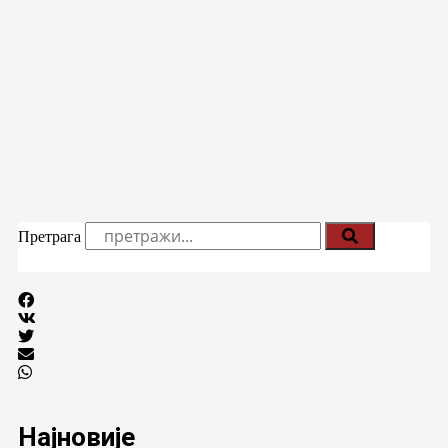
Претрага
Најновије