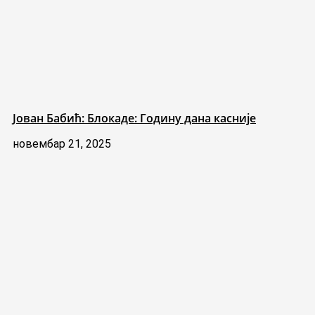
Јован Бабић: Блокаде: Годину дана касније
новембар 21, 2025