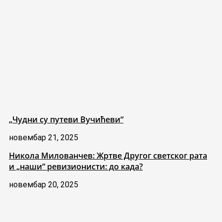
„Чудни су путеви Вучићеви“
новембар 21, 2025
Никола Милованчев: Жртве Другог светског рата
и „наши“ ревизионисти: до када?
новембар 20, 2025