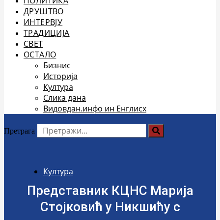
ПОЛИТИКА
ДРУШТВО
ИНТЕРВЈУ
ТРАДИЦИЈА
СВЕТ
ОСТАЛО
Бизнис
Историја
Култура
Слика дана
Видовдан.инфо ин Енглисх
Претрага
Култура
Представник КЦНС Марија
Стојковић у Никшићу с