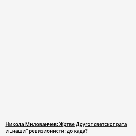
Никола Милованчев: Жртве Другог светског рата
и „наши“ ревизионисти: до када?