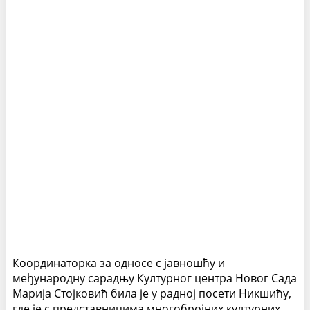
Координаторка за односе с јавношћу и
међународну сарадњу Културног центра Новог Сада
Марија Стојковић била је у радној посети Никшићу,
где је с представницима многобројних културних