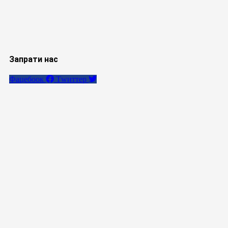
Запрати нас
Фацебоок
Тwиттер