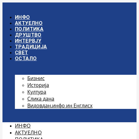
Скочите
на
садржај
ИНФО
АКТУЕЛНО
ПОЛИТИКА
ДРУШТВО
ИНТЕРВЈУ
ТРАДИЦИЈА
СВЕТ
ОСТАЛО
Бизнис
Историја
Култура
Слика дана
Видовдан.инфо ин Енглисх
ИНФО
АКТУЕЛНО