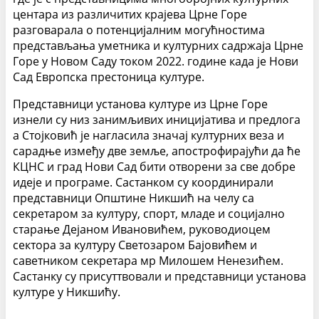
центара из различитих крајева Црне Горе
разговарала о потенцијалним могућностима
представљања уметника и културних садржаја Црне
Горе у Новом Саду током 2022. године када је Нови
Сад Европска престоница културе.
Представници установа културе из Црне Горе
изнели су низ занимљивих иницијатива и предлога
а Стојковић је нагласила значај културних веза и
сарадње између две земље, апострофирајући да ће
КЦНС и град Нови Сад бити отворени за све добре
идеје и програме. Састанком су координирали
представници Општине Никшић на челу са
секретаром за културу, спорт, младе и социјално
старање Дејаном Ивановићем, руководиоцем
сектора за културу Светозаром Бајовићем и
саветником секретара мр Милошем Ненезићем.
Састанку су присуттвовали и представници установа
културе у Никшићу.