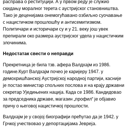
расправа о реституцији. А у првом реду је служио
скидању моралног терета с аустријског становништва.
Тако је деценијама онемогућавано озбиљно суочавање
с нацистичком прошлошћу и антисемитизмом.
Политичари и историчари су и у 21. веку још увек
препирали око размера аустријског удела у нацистичким
злочинима.
Недостатак свести о неправди
Прекретница је била тзв. афера Валдхајм из 1986.
године.Курт Валдхајм почео је каријеру 1947. у
демохришћанској Аустријској народној партији, касније
је постао министар спољних послова и на крају државни
секретар Уједињених нација. Када се 1986. Кандидовао
за председника државе, магазин „профил“ је објавио
причу о његовој нацистичкој прошлости.
Валдхајм је у својој биографији прећутао да је 1942. у
Грчкој учествовао у депортацијама Јевреја.