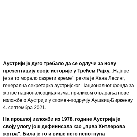
Аустрији је дуго требало да се одлучи за нову
презентацију своје историје у Трећем Рајху.
„Најпре
је за то морало сазрети време“, рекла је Хана Лесинг,
генерална секретарка аустријског Националног фонда за
жртве националсоцијализма, приликом отварања нове
изложбе о Аустрији у спомен-подручју Аушвиц-Биркенау
4. септембра 2021.
На прошлој изложби из 1978. године Аустрија је
своју улогу још дефинисала као „прва Хитлерова
жртва“. Била је то и више него непотпуна