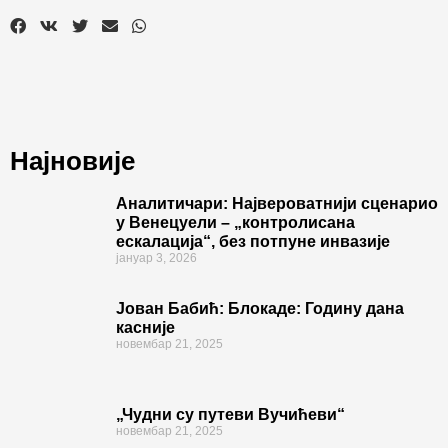
Најновије
Аналитичари: Највероватнији сценарио
у Венецуели – „контролисана
ескалација“, без потпуне инвазије
јануар 3, 2026
Јован Бабић: Блокаде: Годину дана
касније
новембар 21, 2025
„Чудни су путеви Вучићеви“
новембар 21, 2025