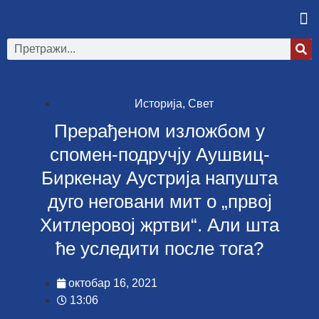
Историја
,
Свет
Прерађеном изложбом у
спомен-подручју Аушвиц-
Биркенау Аустрија напушта
дуго неговани мит о „првој
Хитлеровој жртви“. Али шта
ће уследити после тога?
октобар 16, 2021
13:06