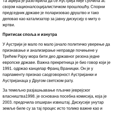
Та афера је разоткрила да се Аустрија није суочила ас
својом националсоцијалистичком прошлошћу. Спорни
председник државе је поларизовао друштво и тако
деловао као катализатор за јавну дискусију о миту о
жртви.
Притисак споља и изнутра
У Аустрији је мало по мало јачало политичко уверење да
признавање и анализирање неправде почињене у
Трећем Рајху мора бити део државног резона једне
европске државе. Важна прекретница је био говор који је
1991. одржао канцелар Франц Враницки. Он је у
парламенту признао саодговорност Аустријанки и
Аустријанаца у Другом светском рату.
За темељно разјашњавање пљачке јеврејског
власништва1998. је основана посебна комисија, која је
2003. предочила опширан извештај. Дискусије унутар
земље биле су за тај процес исто толико важне као и