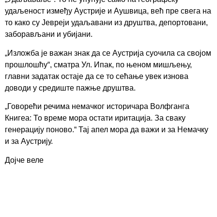
удаљеност између Аустрије и Аушвица, већ пре свега на
то како су Јевреји удаљавани из друштва, депортовани,
заборављани и убијани.
„Изложба је важан знак да се Аустрија суочила са својом
прошлошћу“, сматра Ул. Ипак, по њеном мишљењу,
главни задатак остаје да се то сећање увек изнова
доводи у средиште пажње друштва.
„Говорећи речима немачког историчара Волфганга
Книгеа: То време мора остати иритација. За сваку
генерацију поново.“ Тај апел мора да важи и за Немачку
и за Аустрију.
Дојче веле