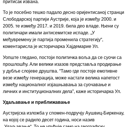
притисак извана.
То је посебно тешко падало десно оријентисаној странци
Слободарској партији Аустрије, која је између 2000. и
2005. те између 2017. и 2019. била део владе. Њени су
политичари имали антисемитске испаде. „У
међувремену је партија променила стратегију“,
коментарисла је историчарка Хајдемарие Ул.
Уопште гледано, постоји политичка воља да се суочи са
прошлошћу. Али велики изазов представља продирање
у дубље слојеве друштва. “Тамо где постоје емотивне
везе између генерација, може настати велика напетост
између националног изјашњавања за суочавање и
личних и институционалних дела”, каже историчарка Ул.
Удаљавање и приближавање
Аустријска изложба у спомен-подручју Аушвиц-Биркенау,
на којој се радило десет година, носи назив
„Удаљавање“. То не упућује само на географску