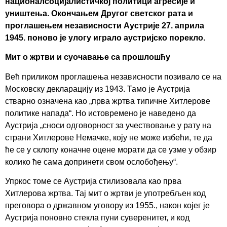
националсоцијалистичкој политици агресије и
уништења. Окончањем Другог светског рата и
проглашењем независности Аустрије 27. априла
1945. поново је улогу играло аустријско порекло.
Мит о жртви и суочавање са прошлошћу
Већ приликом проглашења независности позивало се на
Московску декларацију из 1943. Тамо је Аустрија
стварно означена као „прва жртва типичне Хитлерове
политике напада“. Но истовремено је наведено да
Аустрија „сноси одговорност за учествовање у рату на
страни Хитлерове Немачке, коју не може избећи, те да
ће се у склопу коначне оцене морати да се узме у обзир
колико ће сама допринети свом ослобођењу“.
Упркос томе се Аустрија стилизовала као прва
Хитлерова жртва. Тај мит о жртви је употребљен код
преговора о државном уговору из 1955., након којег је
Аустрија поновно стекла пуни суверенитет, и код