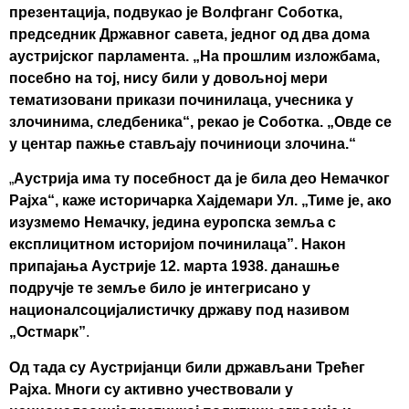
презентација, подвукао је Волфганг Соботка,
председник Државног савета, једног од два дома
аустријског парламента. „На прошлим изложбама,
посебно на тој, нису били у довољној мери
тематизовани прикази починилаца, учесника у
злочинима, следбеника“, рекао је Соботка. „Овде се
у центар пажње стављају починиоци злочина.“
„
Аустрија има ту посебност да је била део Немачког
Рајха“, каже историчарка Хајдемари Ул. „Тиме је, ако
изузмемо Немачку, једина еуропска земља с
експлицитном историјом починилаца”. Након
припајања Аустрије 12. марта 1938. данашње
подручје те земље било је интегрисано у
националсоцијалистичку државу под називом
„Остмарк”
.
Од тада су Аустријанци били држављани Трећег
Рајха. Многи су активно учествовали у