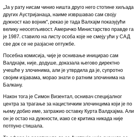
„Ја у рату нисам чинио ништа друго него стотине хиљада
других Аустријанаца, наиме извршавао сам своју
дужност као војник“, рекао је тада Валхајм показујући
велику неосетљивост. Америчко Министарство правде га
је 1987. ставило на листу особа које не смеју ући у САД
све док се не разјасне оптужбе.
Посебна комисија, чије је оснивање иницирао сам
Валдхајм, није, додуше, доказала његово директно
учешће у злочинима, али је утврдила да је, супротно
својим изјавама, морао знати о ратним злочинима на
Балкану.
Након тога је Симон Визентал, оснивач специјалног
центра за трагање за нацистичким злочинцима који је по
њему добио име, затражио оставку Курта Валдхајма. Али
он је остао на дужности, иако се критика никада није
потпуно стишала.