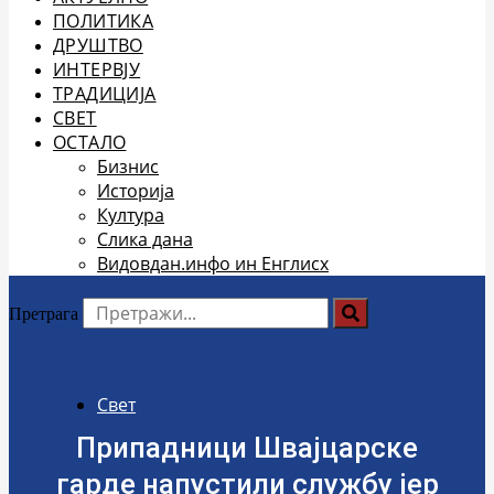
ПОЛИТИКА
ДРУШТВО
ИНТЕРВЈУ
ТРАДИЦИЈА
СВЕТ
ОСТАЛО
Бизнис
Историја
Култура
Слика дана
Видовдан.инфо ин Енглисх
Претрага
Свет
Припадници Швајцарске
гарде напустили службу јер