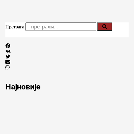
Претрага
Најновије