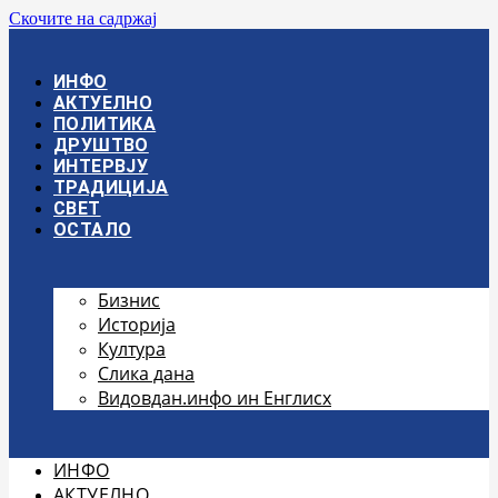
Скочите на садржај
ИНФО
АКТУЕЛНО
ПОЛИТИКА
ДРУШТВО
ИНТЕРВЈУ
ТРАДИЦИЈА
СВЕТ
ОСТАЛО
Бизнис
Историја
Култура
Слика дана
Видовдан.инфо ин Енглисх
ИНФО
АКТУЕЛНО