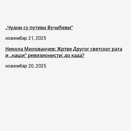
„Чудни су путеви Вучићеви“
новембар 21, 2025
Никола Милованчев: Жртве Другог светског рата
и „наши“ ревизионисти: до када?
новембар 20, 2025