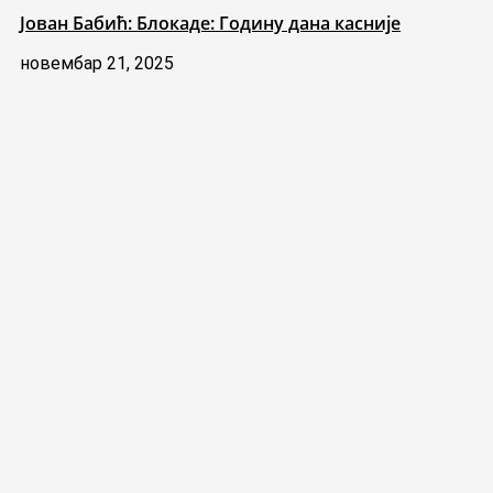
Јован Бабић: Блокаде: Годину дана касније
новембар 21, 2025