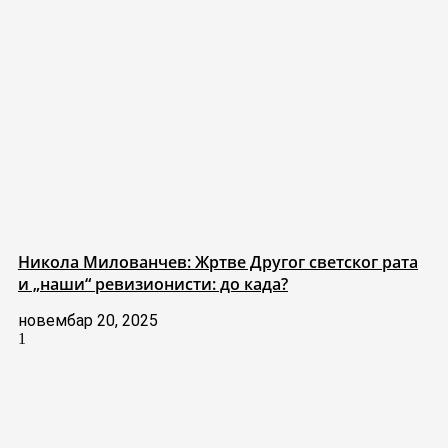
Никола Милованчев: Жртве Другог светског рата
и „наши“ ревизионисти: до када?
новембар 20, 2025