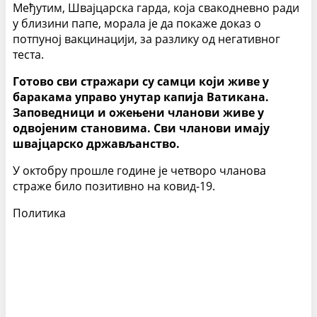
Међутим, Швајцарска гарда, која свакодневно ради
у близини папе, морала је да покаже доказ о
потпуној вакцинацији, за разлику од негативног
теста.
Готово сви стражари су самци који живе у
баракама управо унутар капија Ватикана.
Заповедници и ожењени чланови живе у
одвојеним становима. Сви чланови имају
швајцарско држављанство.
У октобру прошле године је четворо чланова
страже било позитивно на ковид-19.
Политика