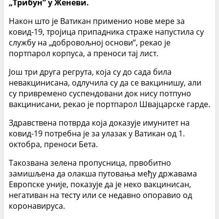
„Трибун” у Женеви.
Након што је Ватикан применио нове мере за
ковид-19, тројица припадника страже напустила су
службу на „добровољној основи”, рекао је
портпарол корпуса, а преноси тај лист.
Још три друга регрута, која су до сада била
невакцинисана, одлучила су да се вакцинишу, али
су привремено суспендовани док нису потпуно
вакцинисани, рекао је портпарол Швајцарске гарде.
Здравствена потврда која доказује имунитет на
ковид-19 потребна је за улазак у Ватикан од 1.
октобра, преноси Бета.
Такозвана зелена пропусница, првобитно
замишљена да олакша путовања међу државама
Европске уније, показује да је неко вакцинисан,
негативан на тесту или се недавно опоравио од
коронавируса.