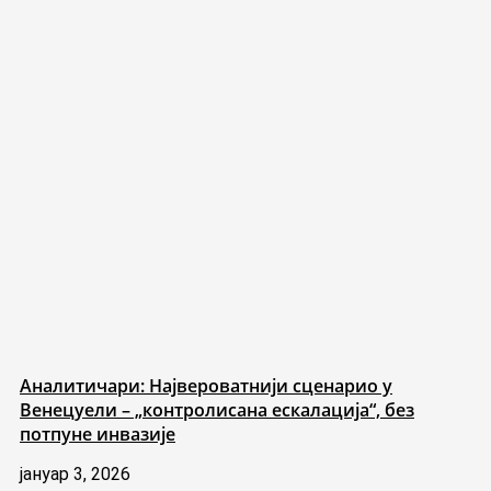
Аналитичари: Највероватнији сценарио у
Венецуели – „контролисана ескалација“, без
потпуне инвазије
јануар 3, 2026