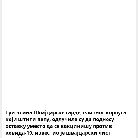
Три члана Швајцарске гарде, елитног корпуса
који штити папу, одлучила су да поднесу
оставку уместо да се вакцинишу против
ковида-19, известио је швајцарски лист