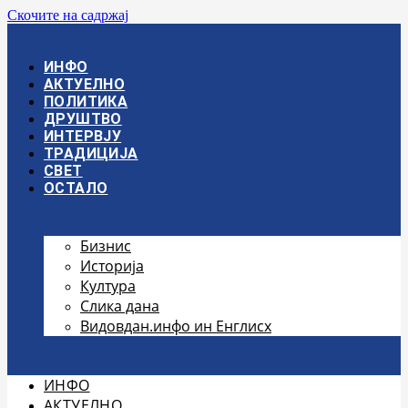
Скочите на садржај
ИНФО
АКТУЕЛНО
ПОЛИТИКА
ДРУШТВО
ИНТЕРВЈУ
ТРАДИЦИЈА
СВЕТ
ОСТАЛО
Бизнис
Историја
Култура
Слика дана
Видовдан.инфо ин Енглисх
ИНФО
АКТУЕЛНО