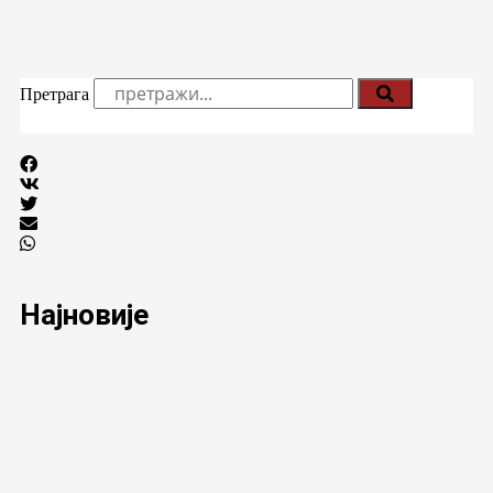
Претрага
Најновије