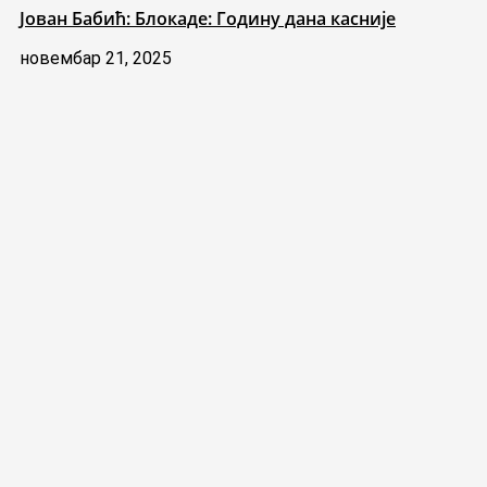
Јован Бабић: Блокаде: Годину дана касније
новембар 21, 2025