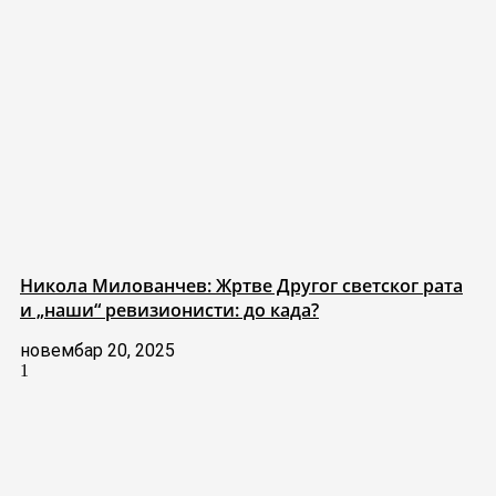
Никола Милованчев: Жртве Другог светског рата
и „наши“ ревизионисти: до када?
новембар 20, 2025