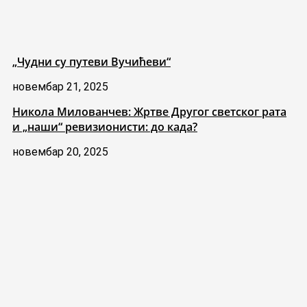
„Чудни су путеви Вучићеви“
новембар 21, 2025
Никола Милованчев: Жртве Другог светског рата
и „наши“ ревизионисти: до када?
новембар 20, 2025