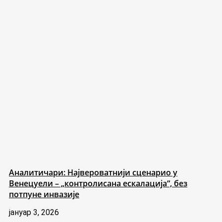
Аналитичари: Највероватнији сценарио у
Венецуели – „контролисана ескалација“, без
потпуне инвазије
јануар 3, 2026