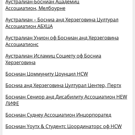
Аустралиан-Босниан
Ацадемиц
Ассоциатион
, Мелбоурне
Аустралиан – Босниа анд Херзеговина
Цултурал
Ассоциатион АБХЦА
Аустралиан Унион оф Босниан анд Херзеговина
Ассоциатионс
Аустралиан Исламиц Социетy оф Босниа
Херзеговина
Босниан Цоммунитy Цоунцил НСW
Босниа анд Херзеговина Цултурал Центер, Пертх
Босниан Сениор анд Дисабилитy Ассоциатион НЕW
ЛИФЕ
Босниан Сyднеy Ассоциатион Инцорпоратед
Босниан Yоутх & Студентс
Цоординаторс
оф НСW