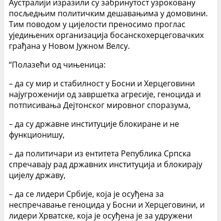
Аустралији изразили су забринутост узроковану
посљедњим политичким дешавањима у домовини.
Тим поводом у цијелости преносимо проглас
уједињених организација босанскохерцеговачких
грађана у Новом Јужном Велсу.
“Полазећи од чињеница:
– да су мир и стабилност у Босни и Херцеговини
најугроженији од завршетка агресије, геноцида и
потписивања Дејтонског мировног споразума,
– да су државне институције блокиране и не
функционишу,
– да политичари из ентитета Република Српска
спречавају рад државних институција и блокирају
цијелу државу,
– да се лидери Србије, која је осуђена за
неспречавање геноцида у Босни и Херцеговини, и
лидери Хрватске, која је осуђена је за удружени