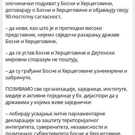
злочиначки подухват у Босни и Херцеговини,
договарају о Босни и Херцеговини и објављују своју
90-постотну сагласност,
– да нови, као што је и претходни високи
представник, нијемо свједочи разарању државе
Босне и Херцеговине,
– да се устав Босне и Херцеговине и Дејтонски
мировни споразум не поштују,
– да су грађани Босне и Херцеговине узнемирени и
забринути,
ПОЗИВАМО све организације, заједнице, институте,
медије и активне појединце у бх. дијаспори да у
државама у којима живе заједнички:
– лобирају усвајање хитне парламентарне
декларације за заштиту територијалног
интегритета, суверенитета, независности и
политичког субјективитета Босне и Херцеговине.