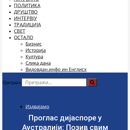
ПОЛИТИКА
ДРУШТВО
ИНТЕРВЈУ
ТРАДИЦИЈА
СВЕТ
ОСТАЛО
Бизнис
Историја
Култура
Слика дана
Видовдан.инфо ин Енглисх
Претрага
Издвајамо
Проглас дијаспоре у
Аустралији: Позив свим