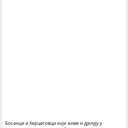
Босанци и Херцеговци који живе и дјелују у