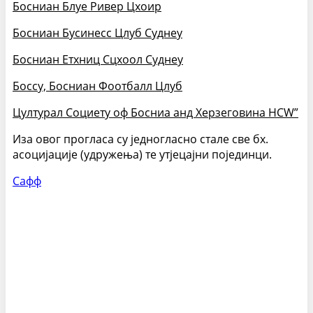
Босниан Блуе Ривер Цхоир
Босниан Бусинесс Цлуб Сyднеy
Босниан Етхниц Сцхоол Сyднеy
Боссy, Босниан Фоотбалл Цлуб
Цултурал Социетy оф Босниа анд Херзеговина НСW”
Иза овог прогласа су једногласно стале све бх.
асоцијације (удружења) те утјецајни појединци.
Сафф