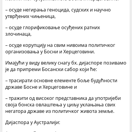
– осуде негирања геноцида, судских и научно
утврђених чињеница,
– осуде глорификовање осуђених ратних
злочинаца,
– осуде корупцију на свим нивоима политичког
организовања у Босни и Херцеговини.
Имајући у виду велику снагу бх. дијаспоре позивамо
је да припреми Босански сабор који ће:
– трасирати основне елементе боље будућности
државе Босне и Херцеговине и
– тражити од високог представника да употријеби
своја бонска овлаштења у циљу уклањања свих
негатора државе из политичког живота земље.
Дијаспора у Аустралији: