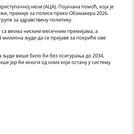
иступачној нези (АЦА). Појачана помоћ, која је
дужи, премије за полисе преко Обамакера 2026.
групе за здравствену политику.
 са веома ниским месечним премијама, а
 милиона људи да се пријаве за покриће ове
 људи више било би без осигурања до 2034,
ше јер би многи од оних који остану у систему