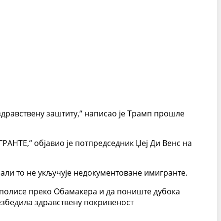
равствену заштиту,“ написао је Трамп прошле
РАНТЕ,“ објавио је потпредседник Џеј Ди Венс на
 али то не укључује недокументоване имигранте.
 полисе преко Обамакера и да пониште дубока
езбедила здравствену покривеност