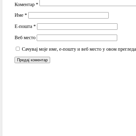
Коментар
*
Име
*
Е-пошта
*
Веб место
Сачувај моје име, е-пошту и веб место у овом преглед