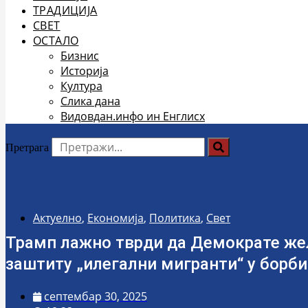
ТРАДИЦИЈА
СВЕТ
ОСТАЛО
Бизнис
Историја
Култура
Слика дана
Видовдан.инфо ин Енглисх
Претрага
Актуелно
,
Економија
,
Политика
,
Свет
Трамп лажно тврди да Демократе жел
заштиту „илегални мигранти“ у борб
септембар 30, 2025