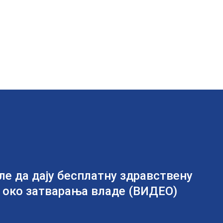
е да дају бесплатну здравствену
и око затварања владе (ВИДЕО)