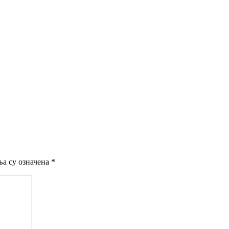
а су означена
*