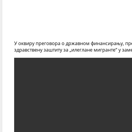
У оквиру преговора о државном финансирању, пре
здравствену заштиту за „илеглане мигранте“ у за