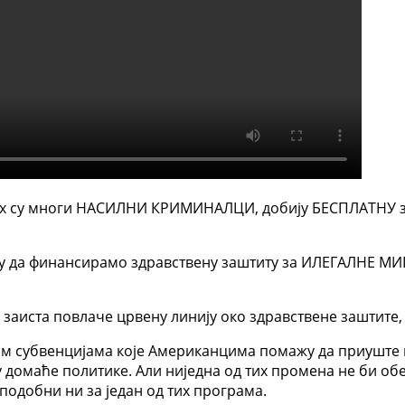
х су многи НАСИЛНИ КРИМИНАЛЦИ, добију БЕСПЛАТНУ зд
ају да финансирамо здравствену заштиту за ИЛЕГАЛНЕ МИГ
 заиста повлаче црвену линију око здравствене заштите,
им субвенцијама које Американцима помажу да приуште
домаће политике. Али ниједна од тих промена не би об
одобни ни за један од тих програма.