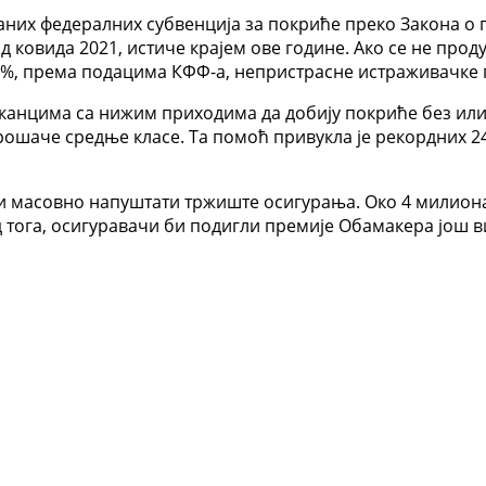
них федералних субвенција за покриће преко Закона о пр
од ковида 2021, истиче крајем ове године. Ако се не про
75%, према подацима КФФ-а, непристрасне истраживачке 
канцима са нижим приходима да добију покриће без или
ошаче средње класе. Та помоћ привукла је рекордних 24
чи масовно напуштати тржиште осигурања. Око 4 милиона
 тога, осигуравачи би подигли премије Обамакера још ви