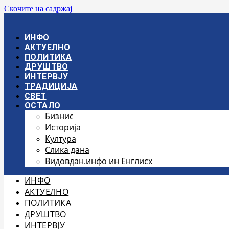
Скочите на садржај
ИНФО
АКТУЕЛНО
ПОЛИТИКА
ДРУШТВО
ИНТЕРВЈУ
ТРАДИЦИЈА
СВЕТ
ОСТАЛО
Бизнис
Историја
Култура
Слика дана
Видовдан.инфо ин Енглисх
ИНФО
АКТУЕЛНО
ПОЛИТИКА
ДРУШТВО
ИНТЕРВЈУ