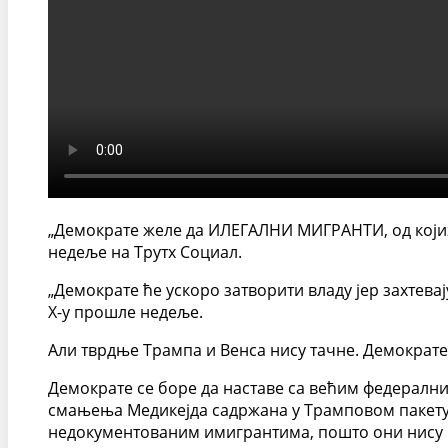
„Демократе желе да ИЛЕГАЛНИ МИГРАНТИ, од који
недеље на Трутх Социал.
„Демократе ће ускоро затворити владу јер захтев
X-у прошле недеље.
Али тврдње Трампа и Венса нису тачне. Демократе
Демократе се боре да наставе са већим федералн
смањења Медикејда садржана у Трамповом пакету 
недокументованим имигрантима, пошто они нису п