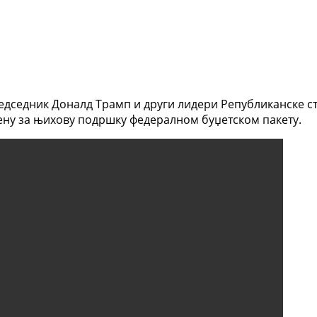
дседник Доналд Трамп и други лидери Републиканске стр
мену за њихову подршку федералном буџетском пакету.