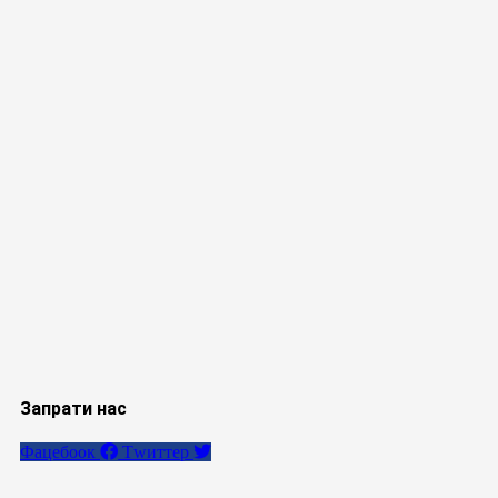
Запрати нас
Фацебоок
Тwиттер