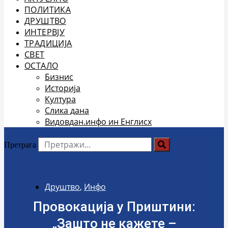
ПОЛИТИКА
ДРУШТВО
ИНТЕРВЈУ
ТРАДИЦИЈА
СВЕТ
ОСТАЛО
Бизнис
Историја
Култура
Слика дана
Видовдан.инфо ин Енглисх
Претрага
Друштво
,
Инфо
Провокација у Приштини:
„Зашто не кажете –