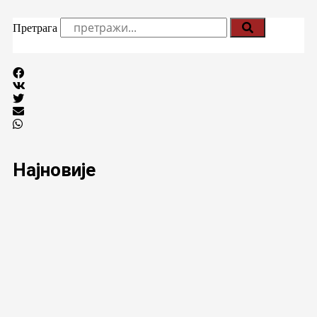
Претрага
Најновије