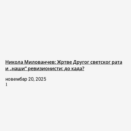
Никола Милованчев: Жртве Другог светског рата
и „наши“ ревизионисти: до када?
новембар 20, 2025