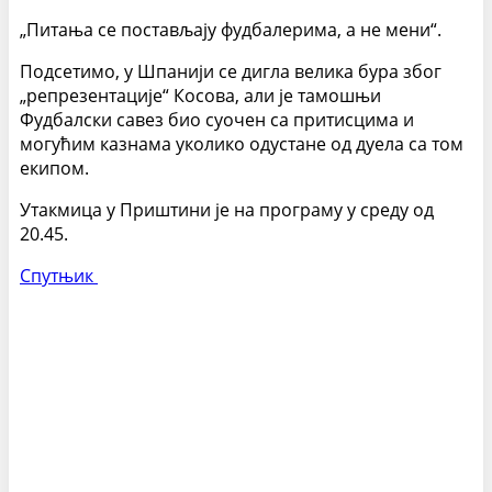
„Питања се постављају фудбалерима, а не мени“.
Подсетимо, у Шпанији се дигла велика бура због
„репрезентације“ Косова, али је тамошњи
Фудбалски савез био суочен са притисцима и
могућим казнама уколико одустане од дуела са том
екипом.
Утакмица у Приштини је на програму у среду од
20.45.
Спутњик