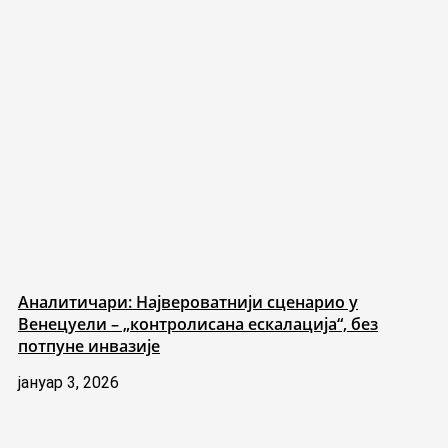
Аналитичари: Највероватнији сценарио у
Венецуели – „контролисана ескалација“, без
потпуне инвазије
јануар 3, 2026