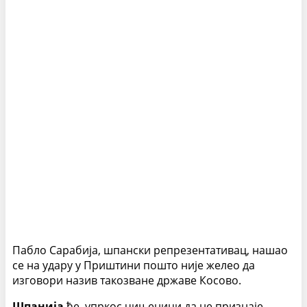
Пабло Сарабија, шпански репрезентативац, нашао
се на удару у Приштини пошто није желео да
изговори назив такозване државе Косово.
Шпанија
ће, упркос чињеници да не признаје