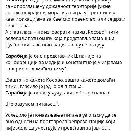
самопроглашену државност територије јужне
српске покрајине, морати да игра у Приштини у
квалификацијама за Светско првенство, али се држи
свог става.
А став гласи – не изговарати назив „Косово“ нити
ословаљавати екипу која представља тамошњи
фудбалски савез као националну селекцију.
Сарабија
је био представник Шпаније на
конференцији за медије и константно је у изјавама
говорио о „домаћем тиму“.
„Зашто не кажете Косово, зашто кажете домаћи
тим?“, гласило је једно од питања.
Сарабија
је остао у чуду, али се брзо снашао.
„Не разумем питање…“.
Уследило је понаваљање питања уз опаску да се
оно односи на портпарола репрезентације који
није жело да учествује у представи за јавност.