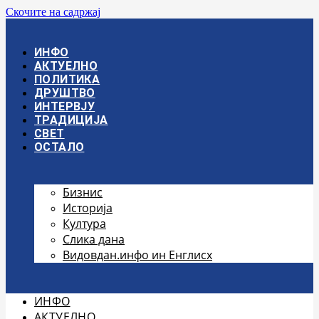
Скочите на садржај
ИНФО
АКТУЕЛНО
ПОЛИТИКА
ДРУШТВО
ИНТЕРВЈУ
ТРАДИЦИЈА
СВЕТ
ОСТАЛО
Бизнис
Историја
Култура
Слика дана
Видовдан.инфо ин Енглисх
ИНФО
АКТУЕЛНО