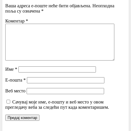
Ваша адреса е-поште неће бити објављена.
Неопходна
поља су означена
*
Коментар
*
Име
*
Е-пошта
*
Веб место
Сачувај моје име, е-пошту и веб место у овом
прегледачу веба за следећи пут када коментаришем.