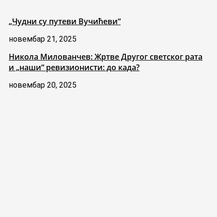
„Чудни су путеви Вучићеви“
новембар 21, 2025
Никола Милованчев: Жртве Другог светског рата
и „наши“ ревизионисти: до када?
новембар 20, 2025