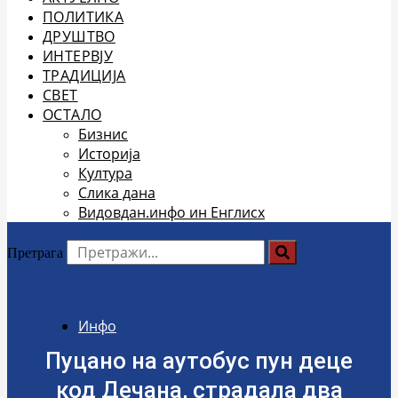
ПОЛИТИКА
ДРУШТВО
ИНТЕРВЈУ
ТРАДИЦИЈА
СВЕТ
ОСТАЛО
Бизнис
Историја
Култура
Слика дана
Видовдан.инфо ин Енглисх
Претрага
Инфо
Пуцано на аутобус пун деце
код Дечана, страдала два