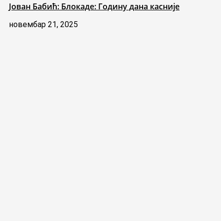
Јован Бабић: Блокаде: Годину дана касније
новембар 21, 2025