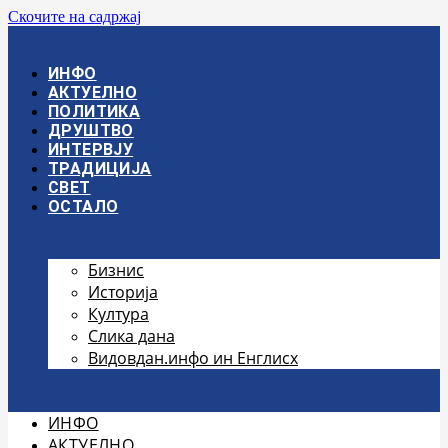
Скочите на садржај
ИНФО
АКТУЕЛНО
ПОЛИТИКА
ДРУШТВО
ИНТЕРВЈУ
ТРАДИЦИЈА
СВЕТ
ОСТАЛО
Бизнис
Историја
Култура
Слика дана
Видовдан.инфо ин Енглисх
ИНФО
АКТУЕЛНО