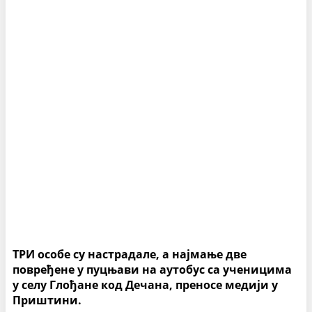
ТРИ особе су настрадале, а најмање две
повређене у пуцњави на аутобус са ученицима
у селу Глођане код Дечана, преносе медији у
Приштини.