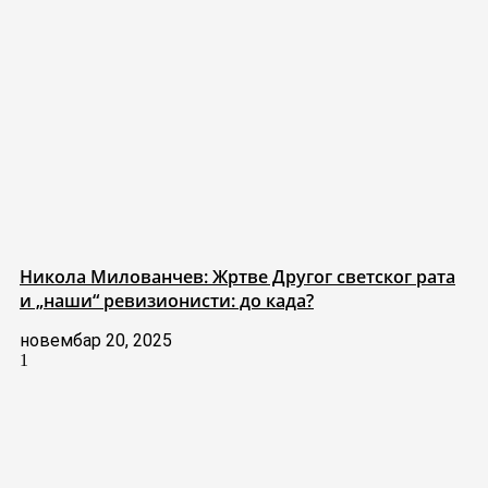
Никола Милованчев: Жртве Другог светског рата
и „наши“ ревизионисти: до када?
новембар 20, 2025