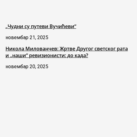
„Чудни су путеви Вучићеви“
новембар 21, 2025
Никола Милованчев: Жртве Другог светског рата
и „наши“ ревизионисти: до када?
новембар 20, 2025