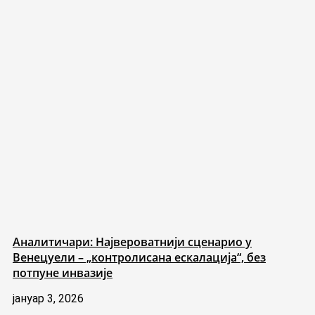
Аналитичари: Највероватнији сценарио у
Венецуели – „контролисана ескалација“, без
потпуне инвазије
јануар 3, 2026