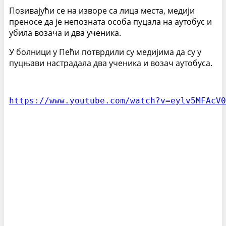
Позивајући се на изворе са лица места, медији
преносе да је непозната особа пуцала на аутобус и
убила возача и два ученика.
У болници у Пећи потврдили су медијима да су у
пуцњави настрадала два ученика и возач аутобуса.
https://www.youtube.com/watch?v=eylv5MFAcV0
