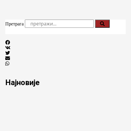
Претрага
Најновије