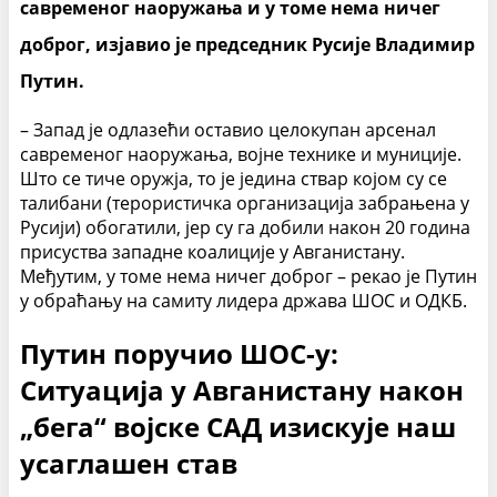
савременог наоружања и у томе нема ничег
доброг, изјавио је председник Русије Владимир
Путин.
– Запад је одлазећи оставио целокупан арсенал
савременог наоружања, војне технике и муниције.
Што се тиче оружја, то је једина ствар којом су се
талибани (терористичка организација забрањена у
Русији) обогатили, јер су га добили након 20 година
присуства западне коалиције у Авганистану.
Међутим, у томе нема ничег доброг – рекао је Путин
у обраћању на самиту лидера држава ШОС и ОДКБ.
Путин поручио ШОС-у:
Ситуација у Авганистану након
„бега“ војске САД изискује наш
усаглашен став