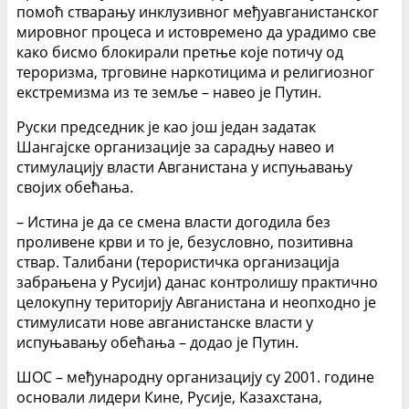
помоћ стварању инклузивног међуавганистанског
мировног процеса и истовремено да урадимо све
како бисмо блокирали претње које потичу од
тероризма, трговине наркотицима и религиозног
екстремизма из те земље – навео је Путин.
Руски председник је као још један задатак
Шангајске организације за сарадњу навео и
стимулацију власти Авганистана у испуњавању
својих обећања.
– Истина је да се смена власти догодила без
проливене крви и то је, безусловно, позитивна
ствар. Талибани (терористичка организација
забрањена у Русији) данас контролишу практично
целокупну територију Авганистана и неопходно је
стимулисати нове авганистанске власти у
испуњавању обећања – додао је Путин.
ШОС – међународну организацију су 2001. године
основали лидери Кине, Русије, Казахстана,