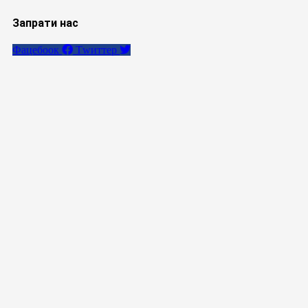
Запрати нас
Фацебоок
Тwиттер