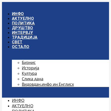
Скочите
на
садржај
ИНФО
АКТУЕЛНО
ПОЛИТИКА
ДРУШТВО
ИНТЕРВЈУ
ТРАДИЦИЈА
СВЕТ
ОСТАЛО
Бизнис
Историја
Култура
Слика дана
Видовдан.инфо ин Енглисх
ИНФО
АКТУЕЛНО