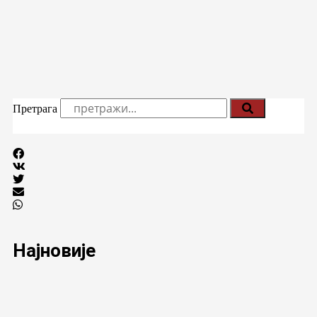
Претрага
Најновије