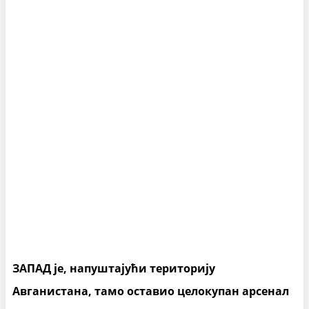
ЗАПАД је, напуштајући територију
Авганистана, тамо оставио целокупан арсенал