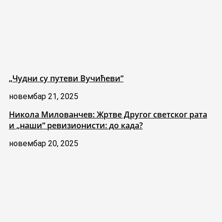
„Чудни су путеви Вучићеви“
новембар 21, 2025
Никола Милованчев: Жртве Другог светског рата
и „наши“ ревизионисти: до када?
новембар 20, 2025