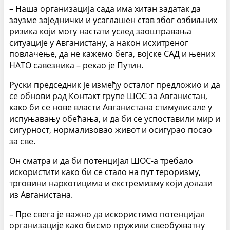
– Наша организација сада има хитан задатак да
заузме заједнички и усаглашен став због озбиљних
ризика који могу настати услед заоштравања
ситуације у Авганистану, а након исхитреног
повлачење, да не кажемо бега, војске САД и њених
НАТО савезника – рекао је Путин.
Руски председник је између осталог предложио и да
се обнови рад Контакт групе ШОС за Авганистан,
како би се нове власти Авганистана стимулисале у
испуњавању обећања, и да би се успоставили мир и
сигурност, нормализовао живот и осигурао посао
за све.
Он сматра и да би потенцијал ШОС-а требало
искористити како би се стало на пут тероризму,
трговини наркотицима и екстремизму који долази
из Авганистана.
– Пре свега је важно да искористимо потенцијал
организације како бисмо пружили свеобухватну