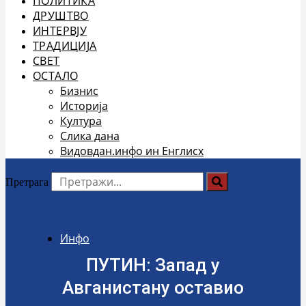
ПОЛИТИКА
ДРУШТВО
ИНТЕРВЈУ
ТРАДИЦИЈА
СВЕТ
ОСТАЛО
Бизнис
Историја
Култура
Слика дана
Видовдан.инфо ин Енглисх
Претрага
Инфо
ПУТИН: Запад у
Авганистану оставио