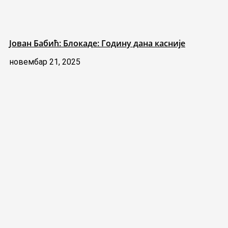
Јован Бабић: Блокаде: Годину дана касније
новембар 21, 2025