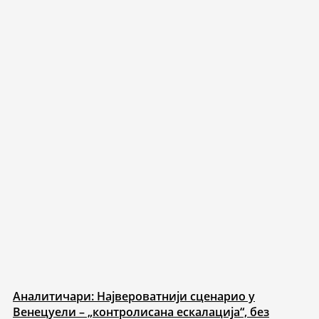
Аналитичари: Највероватнији сценарио у
Венецуели – „контролисана ескалација“, без