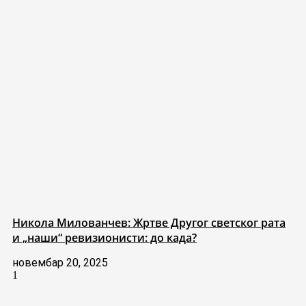
Никола Милованчев: Жртве Другог светског рата
и „наши“ ревизионисти: до када?
новембар 20, 2025