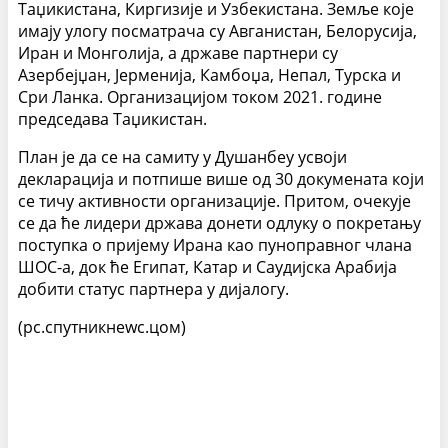
Таџикистана, Киргизије и Узбекистана. Земље које
имају улогу посматрача су Авганистан, Белорусија,
Иран и Монголија, а државе партнери су
Азербејџан, Јерменија, Камбоџа, Непал, Турска и
Сри Ланка. Организацијом током 2021. године
председава Таџикистан.
План је да се на самиту у Душанбеу усвоји
декларација и потпише више од 30 докумената који
се тичу активности организације. Притом, очекује
се да ће лидери држава донети одлуку о покретању
поступка о пријему Ирана као пуноправног члана
ШОС-а, док ће Египат, Катар и Саудијска Арабија
добити статус партнера у дијалогу.
(рс.спутникнеwс.цом)