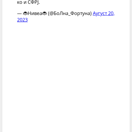
ко и СФРЈ.
— 🐞Нивеа🐞 (@БоЛна_Фортуна)
Аугуст 20,
2023