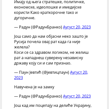
Имају од њега стратешке, политичке,
економске, идеолошке и имедијске
користи Како краткорочне тако и
дугоричне.
— Радун (@РадунБранко)
Аугуст 20, 2023
Још само да нам објасни неко зашто је
Русија почела овај рат када га није
желела?
Коси се са здравом логиком, не желиш
рат а нападнеш суверену независну
државу коју си и сам признао.
— Паун Јевтић (@јевтицпаун)
Аугуст 20,
2023
Навучена је на замку
— Радун (@РадунБранко)
Аугуст 20, 2023
Још кад им поцепају на делиће Украјину,