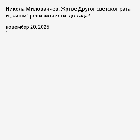
Никола Милованчев: Жртве Другог светског рата
и „наши“ ревизионисти: до када?
новембар 20, 2025