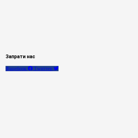
Запрати нас
Фацебоок
Тwиттер