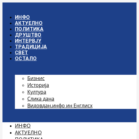
Скочите
на
садржај
ИНФО
АКТУЕЛНО
ПОЛИТИКА
ДРУШТВО
ИНТЕРВЈУ
ТРАДИЦИЈА
СВЕТ
ОСТАЛО
Бизнис
Историја
Култура
Слика дана
Видовдан.инфо ин Енглисх
ИНФО
АКТУЕЛНО