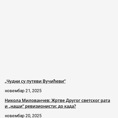
„Чудни су путеви Вучићеви“
новембар 21, 2025
Никола Милованчев: Жртве Другог светског рата
и „наши“ ревизионисти: до када?
новембар 20, 2025