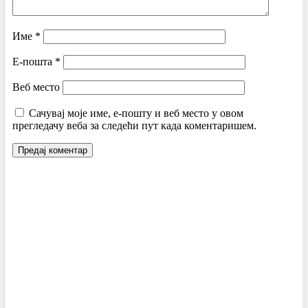
Име
*
Е-пошта
*
Веб место
Сачувај моје име, е-пошту и веб место у овом
прегледачу веба за следећи пут када коментаришем.