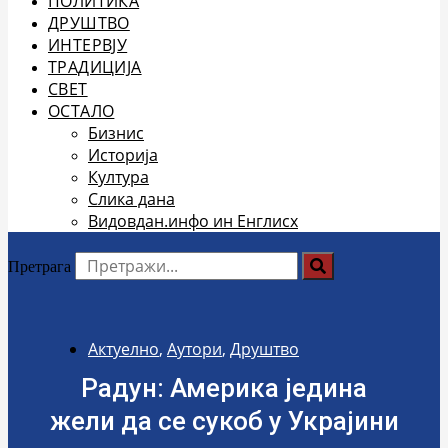
ПОЛИТИКА
ДРУШТВО
ИНТЕРВЈУ
ТРАДИЦИЈА
СВЕТ
ОСТАЛО
Бизнис
Историја
Култура
Слика дана
Видовдан.инфо ин Енглисх
Претрага
Актуелно
,
Аутори
,
Друштво
Радун: Америка једина
жели да се сукоб у Украјини