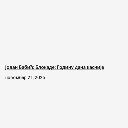
Јован Бабић: Блокаде: Годину дана касније
новембар 21, 2025