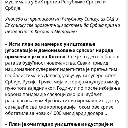
муслимана у БиХ против Републике Српске и
Србије.
Упоредо са притиском на Републику Српску, из САД и
ЕУ стижу све арогантнији
захтеви да Србија призна
независност Косова и Метохије?
–
Исти план за намерно уништавање
Југославије и демонизовање српског народа
примењен је и на Косово.
Све је то део глобалног
рата за будућност човечанства. Сваки привид
националног сувереног идентитета је претња тим
глобалистима из Давоса, укључујући суверенитет
Србије, Русије, Грчке, чија историја и култура имају
пуно тога заједничког. Годину и по после избијања
корона пандемије сведоци смо још дубљег
раслојавања између богатих и сиромашних, док су
се највеће светске корпорације током ове кризе
обогатиле за нових 4.000 милијарди долара…
–
План је очигледно уништење индустрије и