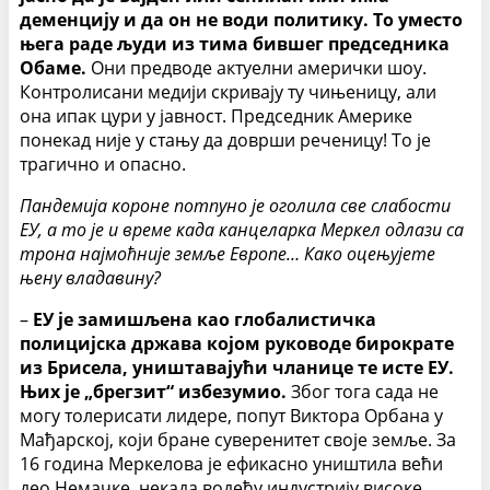
деменцију и да он не води политику. То уместо
њега раде људи из тима бившег председника
Обаме.
Они предводе актуелни амерички шоу.
Контролисани медији скривају ту чињеницу, али
она ипак цури у јавност. Председник Америке
понекад није у стању да доврши реченицу! То је
трагично и опасно.
Пандемија короне потпуно је оголила све слабости
ЕУ, а то је и време када канцеларка Меркел одлази са
трона најмоћније земље Европе… Како оцењујете
њену владавину?
–
ЕУ је замишљена као глобалистичка
полицијска држава којом руководе бирократе
из Брисела, уништавајући чланице те исте ЕУ.
Њих је „брегзит“ избезумио.
Због тога сада не
могу толерисати лидере, попут Виктора Орбана у
Мађарској, који бране суверенитет своје земље. За
16 година Меркелова је ефикасно уништила већи
део Немачке, некада водећу индустрију високе