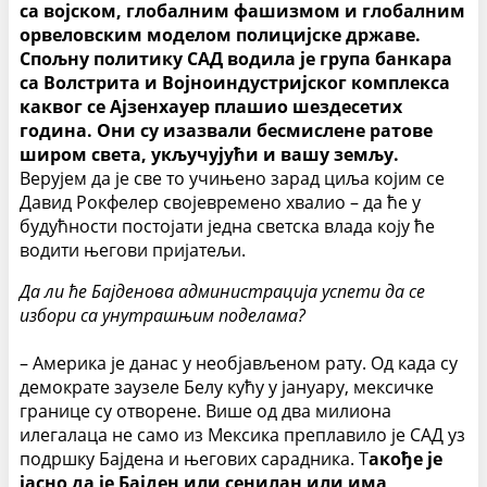
са војском, глобалним фашизмом и глобалним
орвеловским моделом полицијске државе.
Спољну политику САД водила је група банкара
са Волстрита и Војноиндустријског комплекса
каквог се Ајзенхауер плашио шездесетих
година. Они су изазвали бесмислене ратове
широм света, укључујући и вашу земљу.
Верујем да је све то учињено зарад циља којим се
Давид Рокфелер својевремено хвалио – да ће у
будућности постојати једна светска влада коју ће
водити његови пријатељи.
Да ли ће Бајденова администрација успети да се
избори са унутрашњим поделама?
– Америка је данас у необјављеном рату. Од када су
демократе заузеле Белу кућу у јануару, мексичке
границе су отворене. Више од два милиона
илегалаца не само из Мексика преплавило је САД уз
подршку Бајдена и његових сарадника. Т
акође је
јасно да је Бајден или сенилан или има