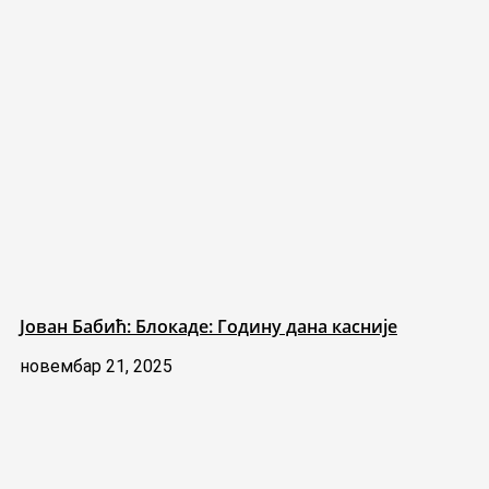
Јован Бабић: Блокаде: Годину дана касније
новембар 21, 2025