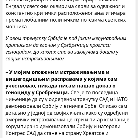
Енгдал у светским оквирима слови за одважног и
константно критички расположеног аналитичара
према глобалним политичким потезима светских
моћника.
У овом тренутку Србија је под јаким међународним
притиском да злочин у Сребреници прогласи
геноцидом. До каквих сте ви закључака дошли у
својим истраживањима?
– У мојим опсежним истраживањима и
вишегодишњим расправама у којима сам
учествовао, никада нисам нашао доказ о
геноциду у Сребреници.
Све је то последица
чињенице да су у одређеном тренутку САД и НАТО
демонизовали Србију и етничке Србе. Описао сам
детаљно у једној од својих књига како су одређени
амерички истраживачки центри и пи-ар компаније
корумпирано демонизовали Србију и натерали
Конгрес САД да стане на страну Хрватске и