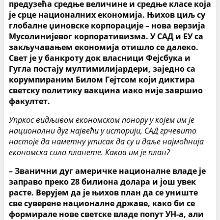
предузећа средње величине и средње класе која
је срце националних економија. Њихов циљ су
глобалне џиновске корпорације – нова верзија
Мусолинијевог корпоративизма. У САД и ЕУ са
закључавањем економија отишло се далеко.
Свет је у банкроту док власници Фејсбука и
Гугла постају мултимилијардери, заједно са
корумпираним Билом Гејтсом који диктира
светску политику вакцина иако није завршио
факултет.
Упркос видљивом економском понору у којем им је
национални дуг највећи у историји, САД грчевито
настоје да наметну утисак да су и даље најмоћнија
економска сила планете. Какав им је план?
– Званични дуг америчке националне владе је
заправо преко 28 билиона долара и још увек
расте. Верујем да је њихов план да се униште
све суверене националне државе, како би се
формирале нове светске владе попут УН-а, али