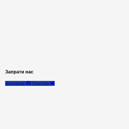
Запрати нас
Фацебоок
Тwиттер