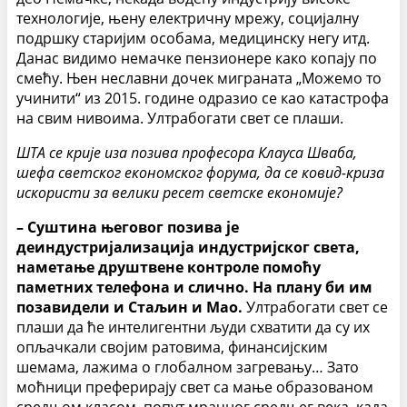
технологије, њену електричну мрежу, социјалну
подршку старијим особама, медицинску негу итд.
Данас видимо немачке пензионере како копају по
смећу. Њен неславни дочек миграната „Можемо то
учинити“ из 2015. године одразио се као катастрофа
на свим нивоима. Ултрабогати свет се плаши.
ШТА се крије иза позива професора Клауса Шваба,
шефа светског економског форума, да се ковид-криза
искористи за велики ресет светске економије?
– Суштина његовог позива је
деиндустријализација индустријског света,
наметање друштвене контроле помоћу
паметних телефона и слично. На плану би им
позавидели и Стаљин и Мао.
Ултрабогати свет се
плаши да ће интелигентни људи схватити да су их
опљачкали својим ратовима, финансијским
шемама, лажима о глобалном загревању… Зато
моћници преферирају свет са мање образованом