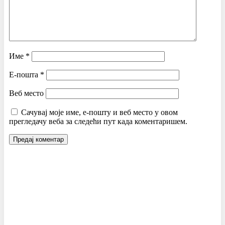
Име
*
Е-пошта
*
Веб место
Сачувај моје име, е-пошту и веб место у овом
прегледачу веба за следећи пут када коментаришем.