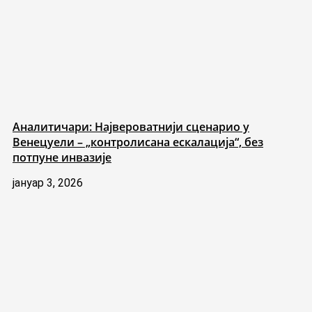
Аналитичари: Највероватнији сценарио у
Венецуели – „контролисана ескалација“, без
потпуне инвазије
јануар 3, 2026