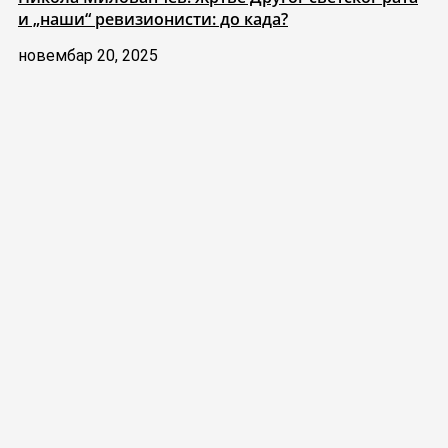
и „наши“ ревизионисти: до када?
новембар 20, 2025