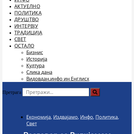
АКТУЕЛНО
ПОЛИТИКА
ДРУШТВО
ИНТЕРВЈУ
ТРАДИЦИЈА
СВЕТ
ОСТАЛО
Бизнис
Историја
Култура
Слика дана
Видовдан.инфо ин Енглисх
Претрага
Економија
,
Издвајамо
,
Инфо
,
Политика
,
Свет