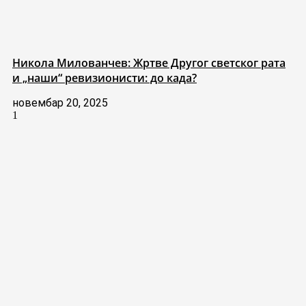
Никола Милованчев: Жртве Другог светског рата
и „наши“ ревизионисти: до када?
новембар 20, 2025