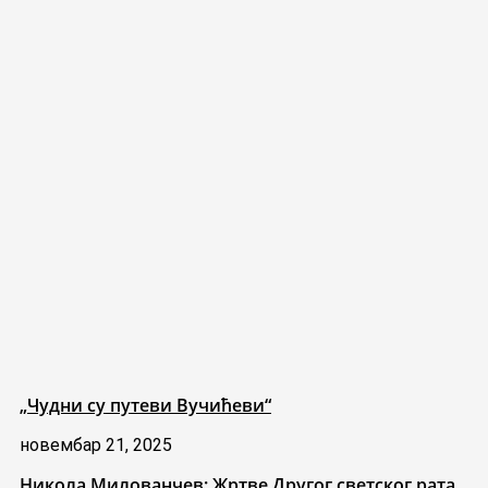
„Чудни су путеви Вучићеви“
новембар 21, 2025
Никола Милованчев: Жртве Другог светског рата