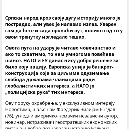
Српски народ кроз своју дугу историју много је
пострадао, али увек је налазио излаз. Уверен
сам да ћете и сада пронаћи пут, колико год то у
овом тренутку изгледало тешко.
Овога пута на удару је читаво човечанство и
ако то схватимо, то нам умногоме повећава
шансе. НАТО и ЕУ данас нису добро решење за
било коју нацију. Европска унија је банкрот-
конструкција која за циљ има одузимање
слобода државама чланицама ради
глобалистичких интереса, а НАТО је
„полицијска рука“ тих интереса.
Ову поруку охрабрења, у ексклузивном интервју
Новостима, шаље нам Фредерик Вилијам Енгдал
(76), угледни америчко-немачки независни аутор,
новинар, истраживач геостратешких економских
питања и добар познавалац историје Балкана.