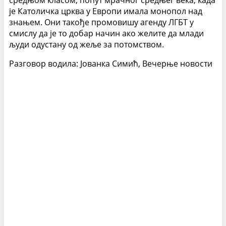
средњом класом, попут мрачног средњег века, када
је Католичка црква у Европи имала монопол над
знањем. Они такође промовишу агенду ЛГБТ у
смислу да је то добар начин ако желите да млади
људи одустану од жеље за потомством.
Разговор водила: Јованка Симић, Вечерње новости