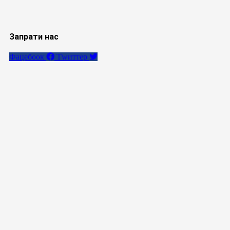
Запрати нас
Фацебоок
Тwиттер