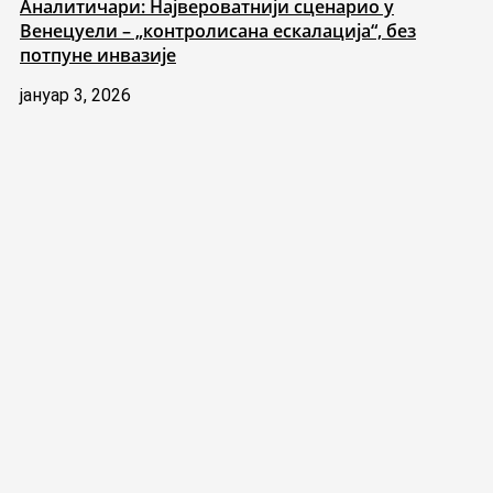
Аналитичари: Највероватнији сценарио у
Венецуели – „контролисана ескалација“, без
потпуне инвазије
јануар 3, 2026