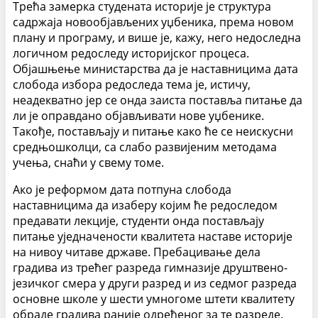
Трећа замерка студената историје је структура
садржаја новообјављених уџбеника, према новом
плану и програму, и више је, кажу, него недоследна
логичном редоследу историјског процеса.
Објашњење министарства да је наставницима дата
слобода избора редоследа тема је, истичу,
неадекватно јер се онда заиста поставља питање да
ли је оправдано објављивати нове уџбенике.
Такође, постављају и питање како ће се неискусни
средњошколци, са слабо развијеним методама
учења, снаћи у свему томе.
Ако је реформом дата потпуна слобода
наставницима да изаберу којим ће редоследом
предавати лекције, студенти онда постављају
питање уједначености квалитета наставе историје
на нивоу читаве државе. Пребацивање дела
градива из трећег разреда гимназије друштвено-
језичког смера у други разред и из седмог разреда
основне школе у шести умногоме штети квалитету
обраде градива раније одређеног за те разреде.