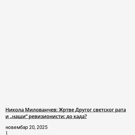
Никола Милованчев: Жртве Другог светског рата
и „наши“ ревизионисти: до када?
новембар 20, 2025