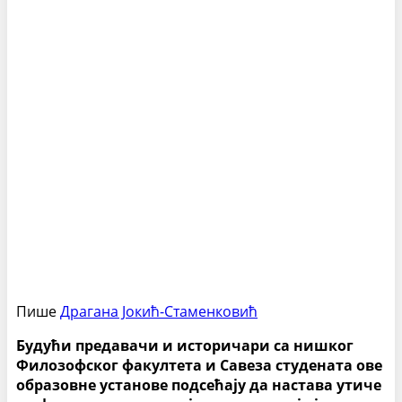
Пише
Драгана Јокић-Стаменковић
Будући предавачи и историчари са нишког
Филозофског факултета и Савеза студената ове
образовне установе подсећају да настава утиче