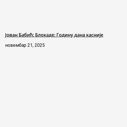
Јован Бабић: Блокаде: Годину дана касније
новембар 21, 2025