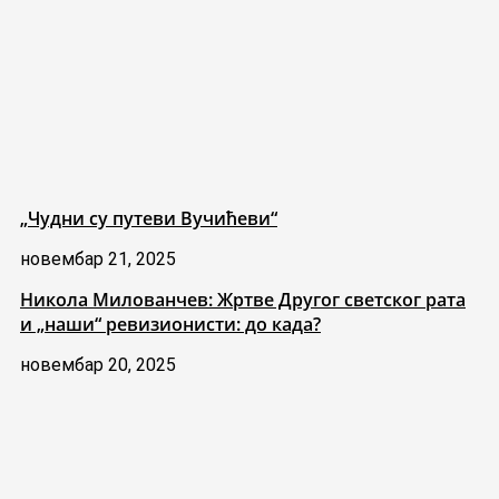
„Чудни су путеви Вучићеви“
новембар 21, 2025
Никола Милованчев: Жртве Другог светског рата
и „наши“ ревизионисти: до када?
новембар 20, 2025