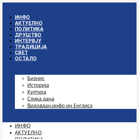
Скочите
на
садржај
ИНФО
АКТУЕЛНО
ПОЛИТИКА
ДРУШТВО
ИНТЕРВЈУ
ТРАДИЦИЈА
СВЕТ
ОСТАЛО
Бизнис
Историја
Култура
Слика дана
Видовдан.инфо ин Енглисх
ИНФО
АКТУЕЛНО