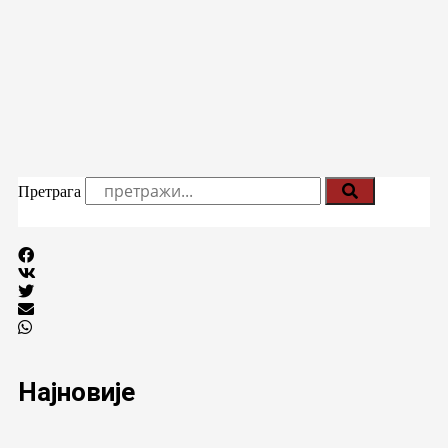
Претрага
Најновије