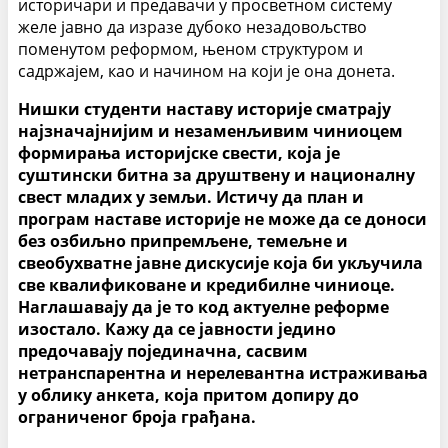
историчари и предавачи у просветном систему
желе јавно да изразе дубоко незадовољство
поменутом реформом, њеном структуром и
садржајем, као и начином на који је она донета.
Нишки студенти наставу историје сматрају
најзначајнијим и незаменљивим чиниоцем
формирања историјске свести, која је
суштински битна за друштвену и националну
свест младих у земљи. Истичу да план и
програм наставе историје не може да се доноси
без озбиљно припремљене, темељне и
свеобухватне јавне дискусије која би укључила
све квалификоване и кредибилне чиниоце.
Наглашавају да је то код актуелне реформе
изостало. Кажу да се јавности једино
предочавају појединачна, сасвим
нетранспарентна и нерелевантна истраживања
у облику анкета, која притом допиру до
ограниченог броја грађана.