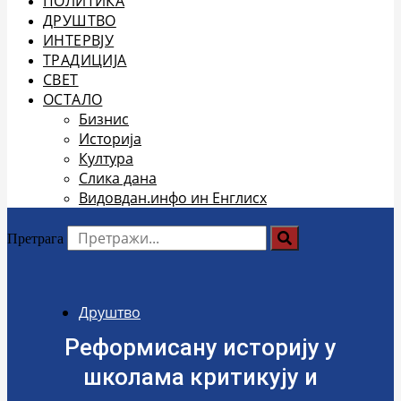
ПОЛИТИКА
ДРУШТВО
ИНТЕРВЈУ
ТРАДИЦИЈА
СВЕТ
ОСТАЛО
Бизнис
Историја
Култура
Слика дана
Видовдан.инфо ин Енглисх
Претрага
Друштво
Реформисану историју у
школама критикују и