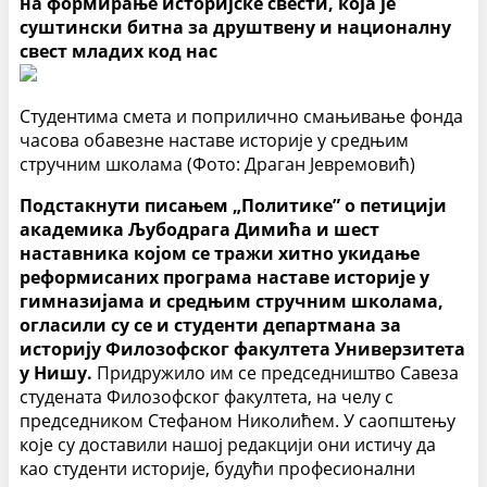
на формирање историјске свести, која је
суштински битна за друштвену и националну
свест младих код нас
Студентима смета и поприлично смањивање фонда
часова обавезне наставе историје у средњим
стручним школама (Фото: Драган Јевремовић)
Подстакнути писањем „Политике” о петицији
академика Љубодрага Димића и шест
наставника којом се тражи хитно укидање
реформисаних програма наставе историје у
гимназијама и средњим стручним школама,
огласили су се и студенти департмана за
историју Филозофског факултета Универзитета
у Нишу.
Придружило им се председништво Савеза
студената Филозофског факултета, на челу с
председником Стефаном Николићем. У саопштењу
које су доставили нашој редакцији они истичу да
као студенти историје, будући професионални