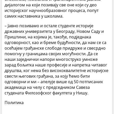
дијалогом на који позивају све оне који су део
историјског научнообразовног процеса, попут
самих наставника у школама.
– Јавно позивамо и остале студенте историје
државних универзитета у Београду, Новом Саду и
Приштини, на којима је, такође, подједнака
одговорност, као и бреме будућности, да нам се са
осећајем грађанске слободе придруже и свесрдно
помогну у границама својих могућности. Да се
наши заједнички напори многоструко умноже
зарад бољитка наше професије и напретка читавог
друштва, ког нема без висококвалитетне историјске
свести његових грађана, за коју ћемо бити
одговорни и ми – апелује више од 50 потписаних
академаца на челу с председником Савеза
студената Филозофског факултета у Нишу.
Политика