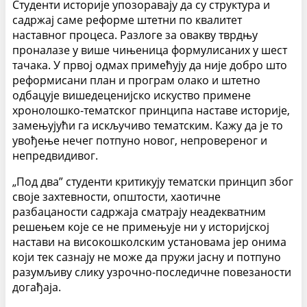
Студенти историје упозоравају да су структура и
садржај саме реформе штетни по квалитет
наставног процеса. Разлоге за овакву тврдњу
проналазе у више чињеница формулисаних у шест
тачака. У првој одмах примећују да није добро што
реформисани план и програм олако и штетно
одбацује вишедеценијско искуство примене
хронолошко-тематског принципа наставе историје,
замењујући га искључиво тематским. Кажу да је то
увођење нечег потпуно новог, непровереног и
непредвидивог.
„Под два” студенти критикују тематски принцип због
своје захтевности, општости, хаотичне
разбацаности садржаја сматрају неадекватним
решењем које се не примењује ни у историјској
настави на високошколским установама јер онима
који тек сазнају не може да пружи јасну и потпуно
разумљиву слику узрочно-последичне повезаности
догађаја.