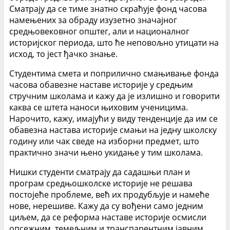
Сматрају да се тиме знатно скраћује фонд часова
намењених за обраду изузетно значајног
средњовековног општег, али и националног
историјског периода, што ће неповољно утицати на
исход, то јест ђачко знање.
Студентима смета и поприлично смањивање фонда
часова обавезне наставе историје у средњим
стручним школама и кажу да је излишно и говорити
каква се штета наноси њиховим ученицима.
Нарочито, кажу, имајући у виду тенденције да им се
обавезна настава историје смањи на једну школску
годину или чак сведе на изборни предмет, што
практично значи њено укидање у тим школама.
Нишки студенти сматрају да садашњи план и
програм средњошколске историје не решава
постојеће проблеме, већ их продубљује и намеће
нове, нерешиве. Кажу да су вођени само једним
циљем, да се реформа наставе историје осмисли
опсежним, темељним и транспарентним јавним