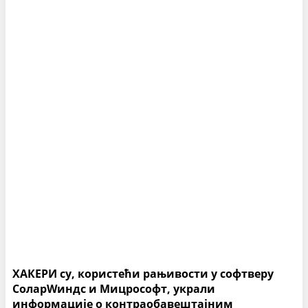
ХАКЕРИ су, користећи рањивости у софтверу
СоларWиндс и Мицрософт, украли
информације о контраобавештајним