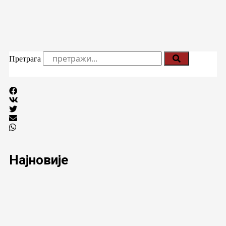
Претрага
Најновије