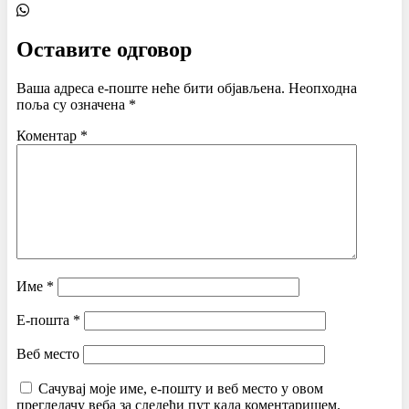
Оставите одговор
Ваша адреса е-поште неће бити објављена.
Неопходна
поља су означена
*
Коментар
*
Име
*
Е-пошта
*
Веб место
Сачувај моје име, е-пошту и веб место у овом
прегледачу веба за следећи пут када коментаришем.