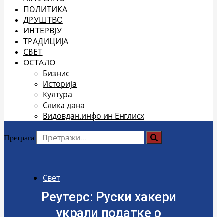
ПОЛИТИКА
ДРУШТВО
ИНТЕРВЈУ
ТРАДИЦИЈА
СВЕТ
ОСТАЛО
Бизнис
Историја
Култура
Слика дана
Видовдан.инфо ин Енглисх
Претрага
Свет
Реутерс: Руски хакери
украли податке о