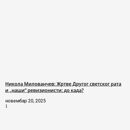
Никола Милованчев: Жртве Другог светског рата
и „наши“ ревизионисти: до када?
новембар 20, 2025