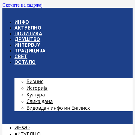
Скочите на садржај
ИНФО
АКТУЕЛНО
ПОЛИТИКА
ДРУШТВО
ИНТЕРВЈУ
ТРАДИЦИЈА
СВЕТ
ОСТАЛО
Бизнис
Историја
Култура
Слика дана
Видовдан.инфо ин Енглисх
ИНФО
АКТУЕЛНО