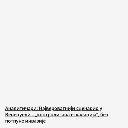
Аналитичари: Највероватнији сценарио у
Венецуели – „контролисана ескалација“, без
потпуне инвазије