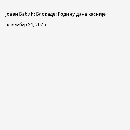
Јован Бабић: Блокаде: Годину дана касније
новембар 21, 2025