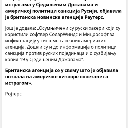
истрагама у Сједињеним Државама и
америчкој политици санкција Русији, објавила
је британска новинска агенција Реутерс.
Још је додала: „Осумњичени су руски хакери који су
користили софтвер СоларWиндс и Мицрософт за
инфилтрацију у системе савезних америчких
агенција. Дошли су и до информација о политици
санкција против руских појединаца и о сузбијању
ковид-19 у Сједињеним Државама“.
Британска агенција се у свему што је објавила
позвала на америчке «изворе повезане са
истрагом».
Ројтерс