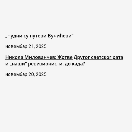
„Чудни су путеви Вучићеви“
новембар 21, 2025
Никола Милованчев: Жртве Другог светског рата
и „наши“ ревизионисти: до када?
новембар 20, 2025