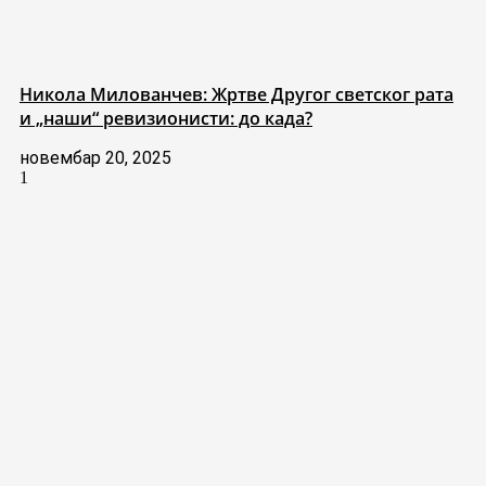
Никола Милованчев: Жртве Другог светског рата
и „наши“ ревизионисти: до када?
новембар 20, 2025