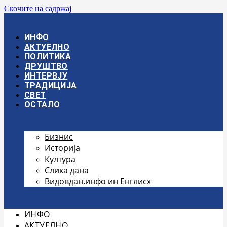
Скочите на садржај
ИНФО
АКТУЕЛНО
ПОЛИТИКА
ДРУШТВО
ИНТЕРВЈУ
ТРАДИЦИЈА
СВЕТ
ОСТАЛО
Бизнис
Историја
Култура
Слика дана
Видовдан.инфо ин Енглисх
ИНФО
АКТУЕЛНО