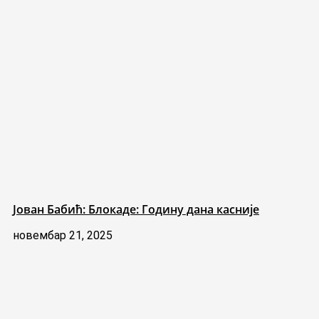
Јован Бабић: Блокаде: Годину дана касније
новембар 21, 2025