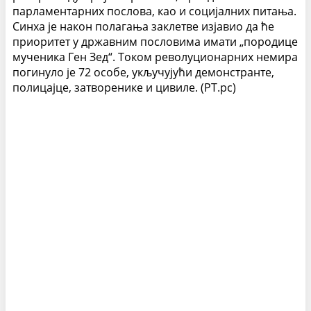
парламентарних послова, као и социјалних питања.
Синха је након полагања заклетве изјавио да ће
приоритет у државним пословима имати „породице
мученика Ген Зед“. Током револуционарних немира
погинуло је 72 особе, укључујући демонстранте,
полицајце, затворенике и цивиле.
(РТ.рс)