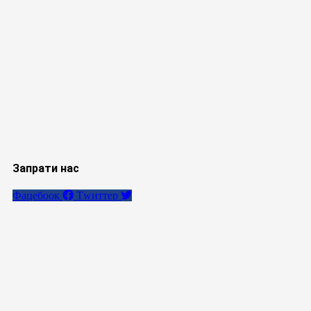
Запрати нас
Фацебоок
Тwиттер