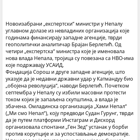
Новоизабрани „експертски“ министри у Непалу
углавном долазе из невладиних организација које
годинама финансирају западне агенције, тврди
геополитички аналитичар Брајан Берлетић.
Од
четири „експертска“ министра које је именовала
нова влада Непала, тројица су повезана са НВО-има
које подржавају УСАИД,
Фондација Сорош и друге западне агенције, што
указује да је недавни државни удар у Катмандуу био
„обојена револуција“, наводи Берлетић.
Почетком
септембра у Непалу су избили масовни протести
током којих је запаљена скупштина, а влада је
збачена. Омладинска организација „Хами Непал“
(„Ми смо Непал“), коју предводи Судан Гурунг, тврди
да је путем платформи Инстаграм и Дискорд
организовала спонтани „Ген Зед“ устанак у борби
против корупције и за успостављање демократије.