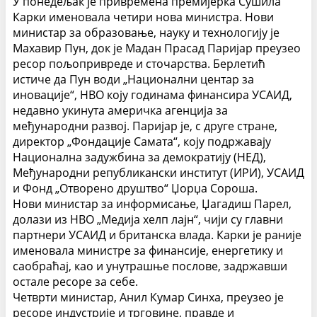
У понедељак је привремена премијерка Сушила
Карки именовала четири нова министра. Нови
министар за образовање, науку и технологију је
Махавир Пун, док је Мадан Прасад Паријар преузео
ресор пољопривреде и сточарства.
Берлетић
истиче да Пун води „Национални центар за
иновације“, НВО коју годинама финансира УСАИД,
недавно укинута америчка агенција за
међународни развој. Паријар је, с друге стране,
директор „Фондације Самата“, коју подржавају
Национална задужбина за демократију (НЕД),
Међународни републикански институт (ИРИ), УСАИД
и Фонд „Отворено друштво“ Џорџа Сороша.
Нови министар за информисање, Џагадиш Парел,
долази из НВО „Медија хелп лајн“, чији су главни
партнери УСАИД и британска влада.
Карки је раније
именовала министре за финансије, енергетику и
саобраћај, као и унутрашње послове, задржавши
остале ресоре за себе.
Четврти министар, Анил Кумар Синха, преузео је
ресоре индустрије и трговине, правде и