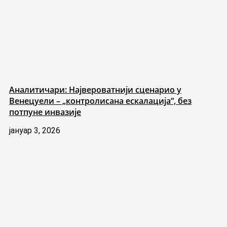
Аналитичари: Највероватнији сценарио у
Венецуели – „контролисана ескалација“, без
потпуне инвазије
јануар 3, 2026