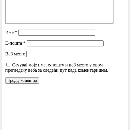
Име
*
Е-пошта
*
Веб место
Сачувај моје име, е-пошту и веб место у овом
прегледачу веба за следећи пут када коментаришем.