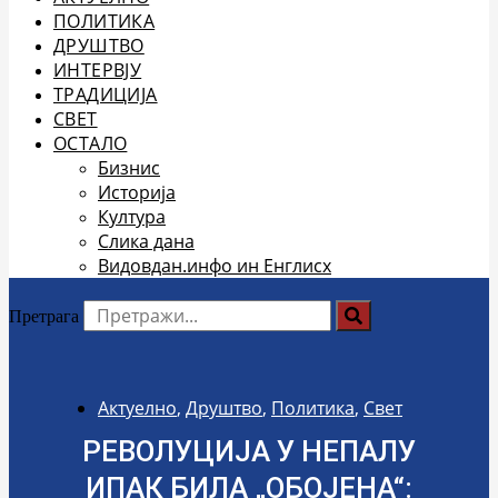
ПОЛИТИКА
ДРУШТВО
ИНТЕРВЈУ
ТРАДИЦИЈА
СВЕТ
ОСТАЛО
Бизнис
Историја
Култура
Слика дана
Видовдан.инфо ин Енглисх
Претрага
Актуелно
,
Друштво
,
Политика
,
Свет
РЕВОЛУЦИЈА У НЕПАЛУ
ИПАК БИЛА „ОБОЈЕНА“: