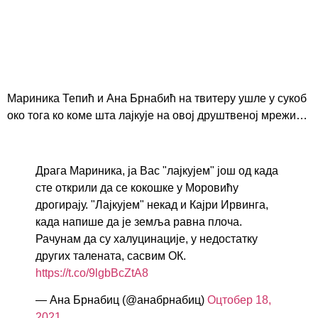
Мариника Тепић и Ана Брнабић на твитеру ушле у сукоб
око тога ко коме шта лајкује на овој друштвеној мрежи…
Драга Мариника, ја Вас "лајкујем" још од када
сте открили да се кокошке у Моровићу
дрогирају. "Лајкујем" некад и Кајри Ирвинга,
када напише да је земља равна плоча.
Рачунам да су халуцинације, у недостатку
других талената, сасвим ОК.
https://t.co/9lgbBcZtA8
— Ана Брнабиц (@анабрнабиц)
Оцтобер 18,
2021