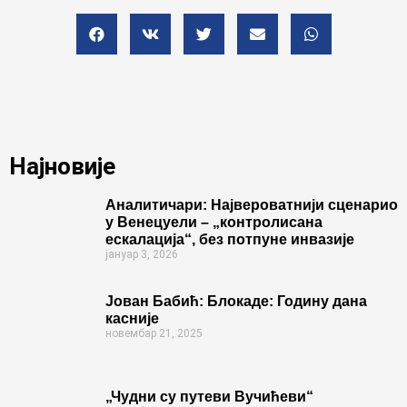
Најновије
Аналитичари: Највероватнији сценарио
у Венецуели – „контролисана
ескалација“, без потпуне инвазије
јануар 3, 2026
Јован Бабић: Блокаде: Годину дана
касније
новембар 21, 2025
„Чудни су путеви Вучићеви“