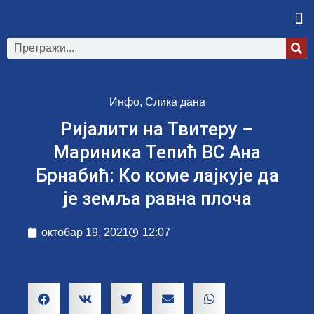
Инфо
,
Слика дана
Ријалити на Твитеру –
Мариника Тепић ВС Ана
Брнабић: Ко коме лајкује да
је земља равна плоча
октобар 19, 2021
12:07