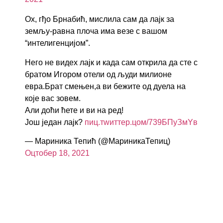
Ох, гђо Брнабић, мислила сам да лајк за
земљу-равна плоча има везе с вашом
“интелигенцијом”.
Него не видех лајк и када сам открила да сте с
братом Игором отели од људи милионе
евра.Брат смењен,а ви бежите од дуела на
које вас зовем.
Али доћи ћете и ви на ред!
Још један лајк?
пиц.тwиттер.цом/739БПyЗмYв
— Мариника Тепић (@МариникаТепиц)
Оцтобер 18, 2021