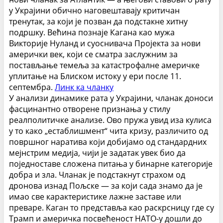
у Украјини обично наговештавају критичан
тренутак, за који је позван да подстакне хитну
подршку. Већина познаје Кагана као мужа
Викторије Нуланд и суоснивача Пројекта за нови
амерички век, који се сматра заслужним за
постављање темеља за катастрофалне америчке
уплитање на Блиском истоку у ери после 11.
септембра.
Линк ка чланку
У анализи динамике рата у Украјини, чланак доноси
фасцинантно отворене признања у стилу
реалполитичке анализе. Ово пружа увид иза кулиса
у то како „естаблишмент“ чита кризу, различито од
површног наратива који добијамо од стандардних
мејнстрим медија, чији је задатак увек био да
поједноставе сложена питања у бинарне категорије
добра и зла.
Чланак је подстакнут страхом од
дронова изнад Пољске — за који сада знамо да је
имао све карактеристике лажне заставе или
преваре. Каган то представља као раскрсницу где су
Трамп и америчка посвећеност НАТО-у дошли до