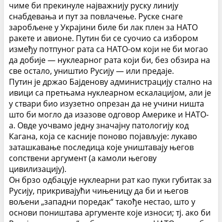
чиме би прекинуле најважнију руску линију
снабдевања и пут за повлачење. Руске снаге
заробљене у Украјини биле би лак плен за НАТО
ракете и авионе. Путин би се суочио са избором
између потпуног рата са НАТО-ом који не би могао
да добије — нуклеарног рата који би, без обзира на
све остало, уништио Русију — или предаје.
Путин је држао Бајденову администрацију стално на
ивици са претњама нуклеарном ескалацијом, али је
у ствари био изузетно опрезан да не учини ништа
што би могло да изазове одговор Америке и НАТО-
а.
Овде уочвамо једну значајну патологију код
Кагана, која се касније поново појављује: лукаво
заташкавање последица које уништавају његов
сопствени аргумент (а камоли његову
цивилизацију).
Он брзо одбацује нуклеарни рат као пуки губитак за
Русију, прикривајући чињеницу да би и његов
вољени „западни поредак“ такође нестао, што у
основи поништава аргументе које износи; тј. ако би