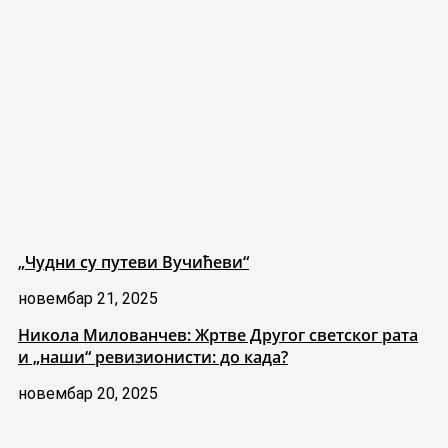
„Чудни су путеви Вучићеви“
новембар 21, 2025
Никола Милованчев: Жртве Другог светског рата
и „наши“ ревизионисти: до када?
новембар 20, 2025