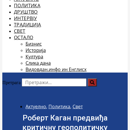
ПОЛИТИКА
ДРУШТВО
ИНТЕРВЈУ
ТРАДИЦИЈА
СВЕТ
ОСТАЛО
Бизнис
Историја
Култура
Слика дана
Видовдан.инфо ин Енглисх
Претрага
Актуелно
,
Политика
,
Свет
Роберт Каган предвиђа
критичну геополитичку