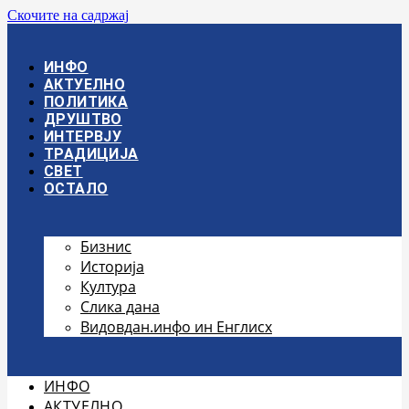
Скочите на садржај
ИНФО
АКТУЕЛНО
ПОЛИТИКА
ДРУШТВО
ИНТЕРВЈУ
ТРАДИЦИЈА
СВЕТ
ОСТАЛО
Бизнис
Историја
Култура
Слика дана
Видовдан.инфо ин Енглисх
ИНФО
АКТУЕЛНО