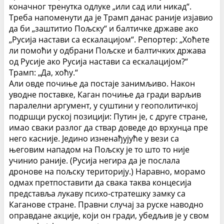
коначног тренутка одлуке „или сад или никад“.
Треба напоменути да је Трамп данас раније изјавио
да би „заштитио Пољску“ и балтичке државе ако
„Русија настави са ескалацијом“.
Репортер: „Хоћете
ли помоћи у одбрани Пољске и балтичких држава
од Русије ако Русија настави са ескалацијом?“
Трамп: „Да, хоћу.“
Али овде почиње да постаје занимљиво. Након
уводне поставке, Каган почиње да гради варљив
паралелни аргумент, у суштини у геополитичкој
подршци руској позицији:
Путин је, с друге стране,
имао сваки разлог да ствар доведе до врхунца пре
него касније. Једино изненађујуће у вези са
његовим нападом на Пољску је то што то није
учинио раније. (Русија негира да је послала
дронове на пољску територију.)
Наравно, морамо
одмах претпоставити да свака таква концесија
представља лукаву психо-стратешку замку са
Каганове стране.
Правни случај за руске наводно
оправдане акције, који он гради, убедљив је у свом