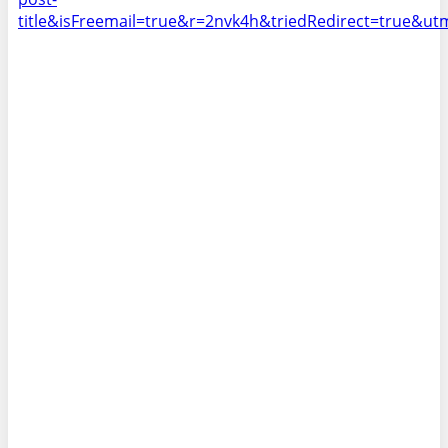
title&isFreemail=true&r=2nvk4h&triedRedirect=true&u