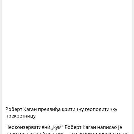
Роберт Каган предвиђа критичну геополитичку
прекретницу
Неоконзервативни „кум“ Роберт Каган написао је
нови чланак за Атлантик — а његови ставови о рату