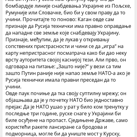
бомбардује линије снабдевања Украјине из Пољске,
Румуније или Словачке, био би у свом праву да то
учини.
Прочитајте то поново: Каган овде сам
признаје да Русија технички има правно оправдање
да нападне све земље које снабдевају Украјину.
Признаје, међутим, да је лукав у откривању
сопствених пристрасности и чини се да „игра“ на
карту непристрасног посматрача како би дао неку
врсту ауторитета својој каснијој тези.
Али прво, он
одговара на питање: „Зашто није?“ у вези са тим
зашто Путин раније није напао земље НАТО-а ако је
Русија технички имала правни преседан да то
учини.
Овде паук почиње да тка своју суптилну мрежу; он
објашњава да је у почетку НАТО био једноставно
прејак:
Да је НАТО ушао у рат у било ком тренутку у
последње три године, руске снаге у Украјини би
биле осуђене на пропаст. Сједињене Државе, само
користећи ракете лансиране са бродова и
подморница, могле би да униште мост у Курску,