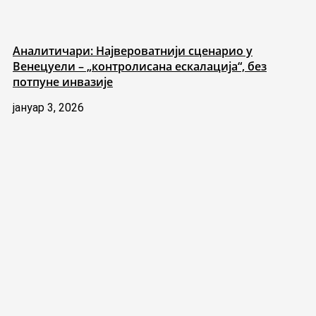
Аналитичари: Највероватнији сценарио у
Венецуели – „контролисана ескалација“, без
потпуне инвазије
јануар 3, 2026