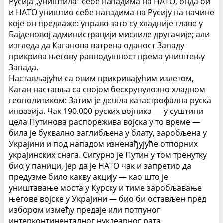
Русија „уништила“ себе нападима на НАТО, онда би
и НАТО уништио себе нападима на Русију на начине
које он предлаже: управо зато су хладније главе у
Бајденовој администрацији мислиле другачије; али
изгледа да Каганова ватрена оданост Западу
прикрива његову равнодушност према уништењу
Запада.
Настављајући са овим прикривајућим излетом,
Каган наставља са својом бескрупулозно хладном
геополитиком:
Затим је дошла катастрофална руска
инвазија. Чак 190.000 руских војника — у суштини
цела Путинова распорежива војска у то време —
била је буквално заглибљена у блату, заробљена у
Украјини и под нападом изненађујуће отпорних
украјинских снага. Сигурно је Путин у том тренутку
био у паници, јер да је НАТО чак и запретио да
предузме било какву акцију — као што је
уништавање моста у Курску и тиме заробљавање
његове војске у Украјини — био би остављен пред
избором између предаје или потпуног
интерконтиненталног нуклеарног рата.