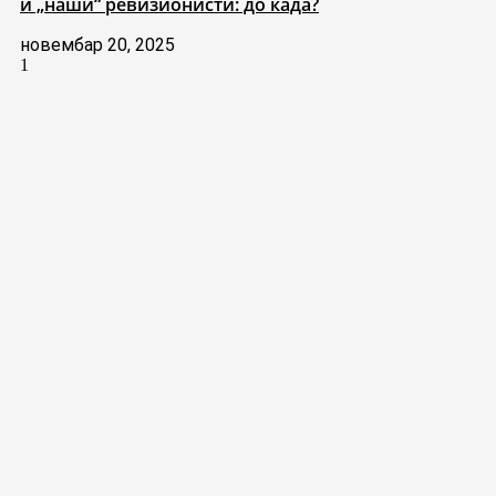
и „наши“ ревизионисти: до када?
новембар 20, 2025