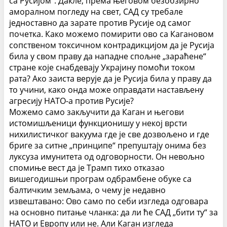
са Русијом“. Дакле, према његовом безобзирно
аморалном погледу на свет, САД су требале
једноставно да зарате против Русије од самог
почетка.
Како можемо помирити ово са Кагановом
сопственом токсичном контрадикцијом да је Русија
била у свом праву да нападне спољне „зараћене“
стране које снабдевају Украјину помоћи током
рата? Ако заиста верује да је Русија била у праву да
то учини, како онда може оправдати настављену
агресију НАТО-а против Русије?
Можемо само закључити да Каган и његови
истомишљеници функционишу у некој врсти
нихилистичког вакуума где је све дозвољено и где
бриге за ситне „принципе“ препуштају онима без
луксуза имунитета од одговорности.
Он невољно
спомиње вест да је Трамп тихо отказао
вишегодишњи програм одбрамбене обуке са
балтичким земљама, о чему је недавно
извештавано:
Ово само по себи изгледа одговара
на основно питање чланка: да ли ће САД „бити ту“ за
НАТО и Европу или не. Али Каган изгледа