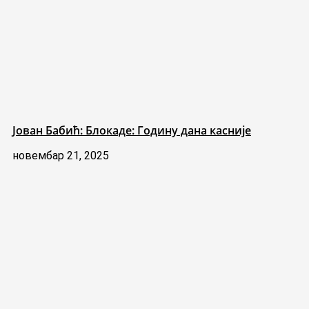
Јован Бабић: Блокаде: Годину дана касније
новембар 21, 2025