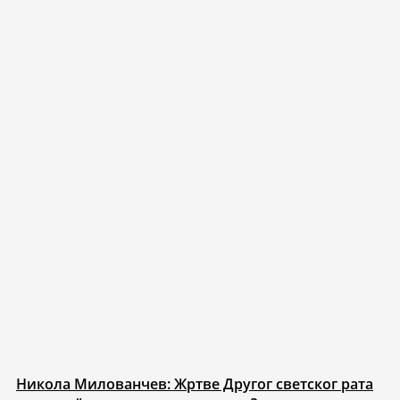
Никола Милованчев: Жртве Другог светског рата