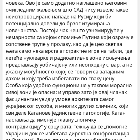
човека. Ово је само додатно наглашено његовим
очигледним жаљењем што САД нису извеле такве
неиспровоциране нападе на Русију који би
потенцијално довели до брзог изумирања
човечанства.
Постоји чак нешто узнемирујуће у
немарности са којом спомиње Путина који озрачује
сопствене трупе у пролазу, као да је цео свет за
њега само нека врста апстрактне игре на табли, где
летеће нуклеарке и радиоактивне зоне искључења
представљају уобичајену или неопходну ствар, а не
ужасну могућност о којој се говори са затајаним
дахом и коју треба избегавати по сваку цену.
Особа која удобно функционише у таквом морално
сивој зони је опасна: и управо зато је овај чланак
фасцинантан увид у умове архитеката самог
украјинског сукоба, и многих других сличних, који
сви деле Каганове јединствене патологије.
Каган
наставља да именује главну „логичку
контрадикцију“ у срцу рата: тежњу да се „помогне
Украјини док се избегава директна конфронтација