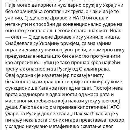
Није могао да користи нуклеарно оружје у Украјини
без озрачивања сопствених трупа, а чак и да је то
учинио, Сједињене Државе и НАТО би остали
нетакнути и способни да конвенционално ударе на
оно што је остало од његових снага: шах-мат.
Ипак
— опет — Сједињене Државе нису учиниле ништа.
Снабдевале су Украјину оружјем, са значајним
ограничењима у њиховој употреби, и намерно нису
предузимале ништа што би се могло протумачити
као агресивно.
Путин је тако прошао кроз највећи
тренутак опасности за Русију од Стаљинграда.
Овај одломак је изузетан јер показује чисту
безаконост и аморалност теоријског оквира у коме
функционише Каганов поглед на свет. Постоји нека
врста хладнокрвне одвојености од ужаса рата и
масовног истребљења која налази утеху у његовој
души. Лакоћа са којом призива хипотетичке НАТО
ударе на Русију док се хвали „Шах-мат!“ као да је у
питању нека врста стоних игара представља прозор
у хладно нехумано метафизичко схватање овог