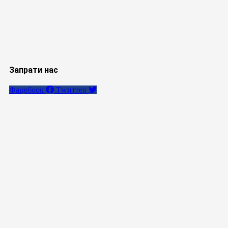
Запрати нас
Фацебоок
Тwиттер