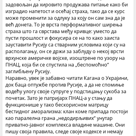
задовољан да хировито продужава питање како би
изградио напетост и осећај страха, тако да се курс
може променити за одлуку за коју он сам зна да је
већ донета. То је врста перформативног ширења
страха што га сврстава међу кривце: уместо да
пусти прошлост и фокусира се на то како заиста
зауставити Русију са стварним условима који су на
располагању, он се држи за заблуду о некој врсти
врхунске америчке војске, изоштрене по узору на
ПНАЦ, која би се спустила на „беспомоћно“
заглибљену Русију.
Наравно, увек је забавно читати Кагана о Украјини,
док баца оптужбе против Русије, а да не спомиње
водећу улогу своје супруге у подстицању сукоба за
почетак. Зато је патријарх ПНАЦ-а у стању да
функционише у тако бескорисном матрицу
бестидног аморализма: клан коме припада постоји
као паралелна грана „недодирљивих“ унутар
приватно-јавног комплекса владине машине. Они
пишу своја правила, следе своје кодексе и немају