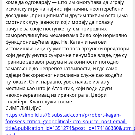
коме да одговарају — што им омогућава да играју
исконску игру на најчистији начин, неоптерећени
досадним „принципима“ и другим таквим остацима
смртних слугу јавности који морају да полажу
рачуне за своје поступке путем природних
саморегулишућих механизама било које нормално
функционишуће владе.
Не, Каган и његови
истомишљеници су уместо тога врхунски предатори
који делују унутар сумрачне пенумбре владе, где су
границе здравог разума и законитости погодно
замагљене до непрепознатљивости, и где само
одјеци бескорисног нихилизма служе као водећи
путокази. Они, наравно, увек налазе излаз у
местима као што је Атлантик, који води други
неоконзервативац из ирачког рата, Џефри
Голдберг.
Клан служи своме.
СИМПЛИЦИЈУС
https://simplicius76.substack.com/p/robert-kagan-
foresees-critical-geopolitical?utm_source=post-email-
title&publication_id=1351274&post_id=174186380&utm_
post-