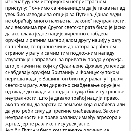
изненађујућем историјском непристрасном
приступу:
Почнимо са чињеницом да је такав напад
увек био изводљива опција за Путина. Данас људи
не обраћају много пажње на „законе“ неутралности,
али вековима пре Другог светског рата било је јасно
да ако влада једне нације директно снабдева
оружјем и ратним материјалом другу нацију у рату
са трећом, то правно чини донатора зараћеном
страном у рату и самим тим подложним нападу.
Изузетак је направљен за приватну продају оружја,
што је начин на који су Сједињене Државе успеле да
снабдевају оружјем Британију и Француску током
периода када је Вашингтон био неутралан у Првом
светском рату. Али директно снабдевање оружјем
од владе до владе и продаја оружја били су кршење
неутралности, што је давало трећој нацији право,
ако то жели, да зарати са земљом која снабдева или
да употреби силу да прекине снабдевање. Закони
неутралности не праве разлику између агресора и
жртве, јер те разлике нису увек јасне.
Ако би Путин у било ком тренутку одлучио да