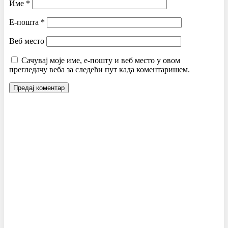
Име
*
Е-пошта
*
Веб место
Сачувај моје име, е-пошту и веб место у овом
прегледачу веба за следећи пут када коментаришем.