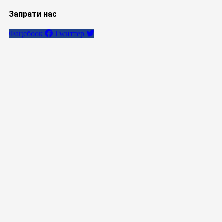
Запрати нас
Фацебоок
Тwиттер