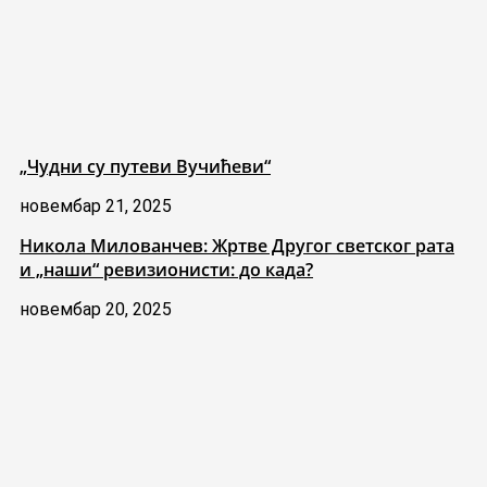
„Чудни су путеви Вучићеви“
новембар 21, 2025
Никола Милованчев: Жртве Другог светског рата
и „наши“ ревизионисти: до када?
новембар 20, 2025