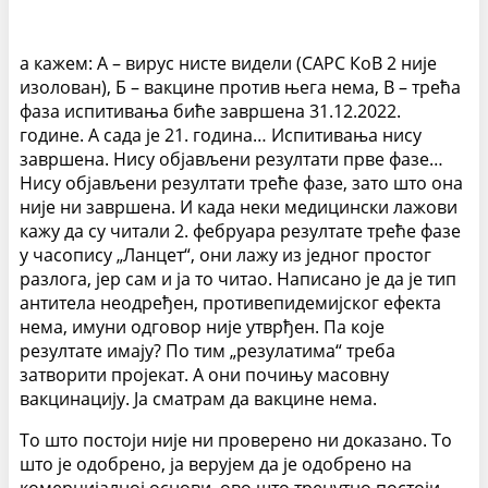
а кажем: А – вирус нисте видели (САРС КоВ 2 није
изолован), Б – вакцине против њега нема, В – трећа
фаза испитивања биће завршена 31.12.2022.
године. А сада је 21. година… Испитивања нису
завршена. Нису објављени резултати прве фазе…
Нису објављени резултати треће фазе, зато што она
није ни завршена. И када неки медицински лажови
кажу да су читали 2. фебруара резултате треће фазе
у часопису „Ланцет“, они лажу из једног простог
разлога, јер сам и ја то читао. Написано је да је тип
антитела неодређен, противепидемијског ефекта
нема, имуни одговор није утврђен. Па које
резултате имају? По тим „резулатима“ треба
затворити пројекат. А они почињу масовну
вакцинацију. Ја сматрам да вакцине нема.
То што постоји није ни проверено ни доказано. То
што је одобрено, ја верујем да је одобрено на