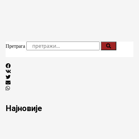
Претрага
Најновије