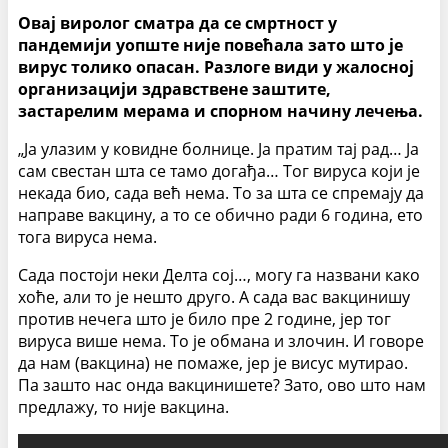
Овај виролог сматра да се смртност у
пандемији уопште није повећала зато што је
вирус толико опасан. Разлоге види у жалосној
организацији здравствене заштите,
застарелим мерама и спорном начину лечења.
„Ја улазим у ковидне болнице. Ја пратим тај рад… Ја
сам свестан шта се тамо догађа… Тог вируса који је
некада био, сада већ нема. То за шта се спремају да
направе вакцину, а то се обично ради 6 година, ето
тога вируса нема.
Сада постоји неки Делта сој…, могу га названи како
хоће, али то је нешто друго. А сада вас вакцинишу
против нечега што је било пре 2 године, јер тог
вируса више нема. То је обмана и злочин. И говоре
да нам (вакцина) не помаже, јер је висус мутирао.
Па зашто нас онда вакцинишете? Зато, ово што нам
предлажу, то није вакцина.