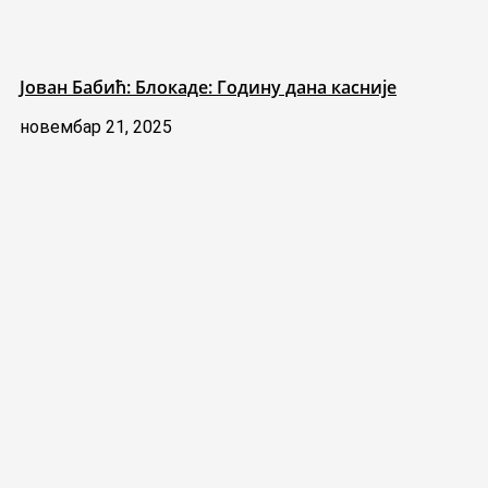
Јован Бабић: Блокаде: Годину дана касније
новембар 21, 2025