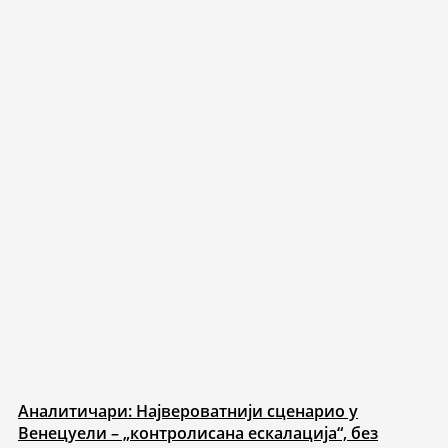
Аналитичари: Највероватнији сценарио у
Венецуели – „контролисана ескалација“, без