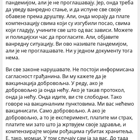
пандемијом, али је не проглашавају. Јер, онда треба
да уведу ванредно стање, и да испуне све своје
обавезе према друштву. Али, онда морају да плате
компензацију свима који су изгубили посао, свима
који гладују, учините све што од вас зависи. Можете
и полицијски час да прогласите. Али, објавите
ванредну ситуацију. Ви ово називате пандемијом,
али је не проглашавате. Ни у једном документу тога
нема.
Ви све законе нарушавате. Не постоји информисана
сагласност грађанина. Ви му кажете да је
вакцинација добровољна. У реду, ако је
добровољно ја онда нећу. Ако је такав протокол,
онда ја нећу. Онда идите, ви сте слободни. Тако
говоре на вакциналним пунктовима. Ми вас нећемо
вакцинисати. Само добровољно. А ако је
добровољно, а то је експеримент, платите ми страх,
платите ми зато што ја жртвујем своје здравље, и
компензирајте мојим рођацима губитак хранитеља.
Е, тако, момци. У том случају сам ја за вас. До тада