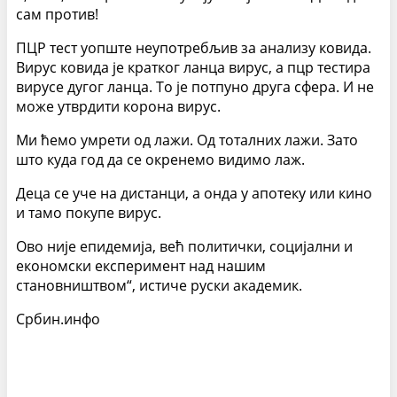
сам против!
ПЦР тест уопште неупотребљив за анализу ковида.
Вирус ковида је кратког ланца вирус, а пцр тестира
вирусе дугог ланца. То је потпуно друга сфера. И не
може утврдити корона вирус.
Ми ћемо умрети од лажи. Од тоталних лажи. Зато
што куда год да се окренемо видимо лаж.
Деца се уче на дистанци, а онда у апотеку или кино
и тамо покупе вирус.
Ово није епидемија, већ политички, социјални и
економски експеримент над нашим
становништвом“, истиче руски академик.
Србин.инфо