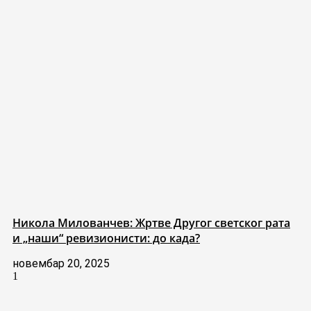
Никола Милованчев: Жртве Другог светског рата
и „наши“ ревизионисти: до када?
новембар 20, 2025