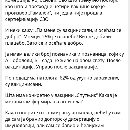
комерцијалној основи, ово што тренутно постоји,
као што и претходне четири вакцине које је
произвео „Гамалеи“, ни једна није прошла
сертификацију СЗО.
И неки кажу: „Па мене су вакцинисали, и осећам се
добро“. Момци, 25% је плацебо! Ви сте добили
плацебо. Зато се и осећате добро.
Ја имам велики број познаника и познаница, који су
А – оболели, Б – сада не живе на овом свету. После
вакцинације. Управо после вакцинације.
По подацима патолога, 62% од укупно заражених,
су вакцинисани.
Шта има конкретно у вакцини „Спутњик“ Какав је
механизам формирања антитела?
Када говорите о формирању антитела, рећићу вам
да сам ја бранио докторску дисертацију о
имунологији, али сам се бавио и ћелијским