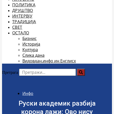
ПОЛИТИКА
ДРУШТВО
ИНТЕРВЈУ
ТРАДИЦИЈА
СВЕТ
ОСТАЛО
Бизнис
Историја
Култура
Слика дана
Видовдан.инфо ин Енглисх
Претрага
Инфо
Руски академик разбија
корона лажи: Ово нису