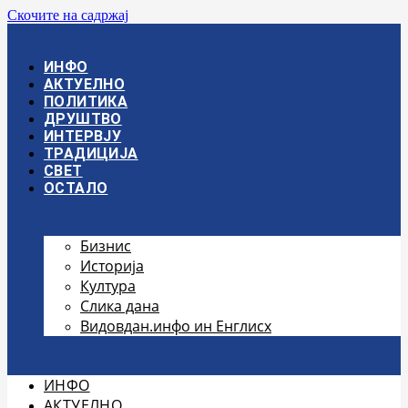
Скочите на садржај
ИНФО
АКТУЕЛНО
ПОЛИТИКА
ДРУШТВО
ИНТЕРВЈУ
ТРАДИЦИЈА
СВЕТ
ОСТАЛО
Бизнис
Историја
Култура
Слика дана
Видовдан.инфо ин Енглисх
ИНФО
АКТУЕЛНО