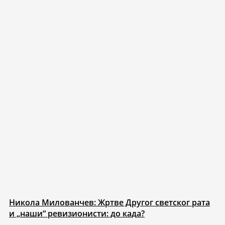
Никола Милованчев: Жртве Другог светског рата
и „наши“ ревизионисти: до када?