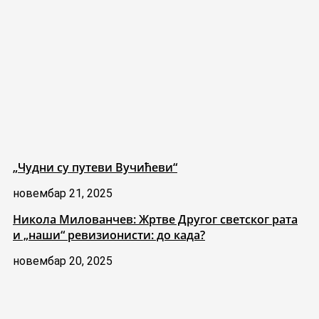
„Чудни су путеви Вучићеви“
новембар 21, 2025
Никола Милованчев: Жртве Другог светског рата
и „наши“ ревизионисти: до када?
новембар 20, 2025