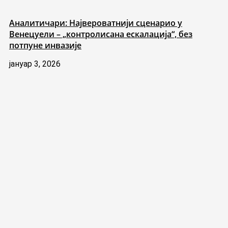
Аналитичари: Највероватнији сценарио у
Венецуели – „контролисана ескалација“, без
потпуне инвазије
јануар 3, 2026