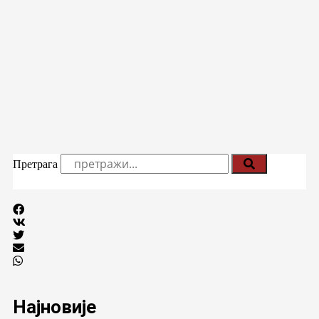
Претрага
Најновије