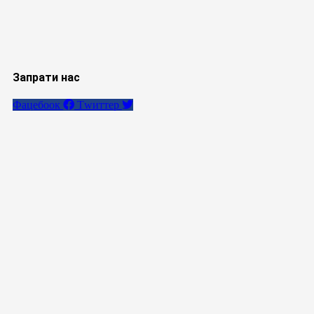
Запрати нас
Фацебоок
Тwиттер