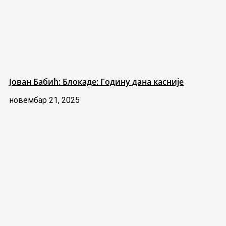
Јован Бабић: Блокаде: Годину дана касније
новембар 21, 2025