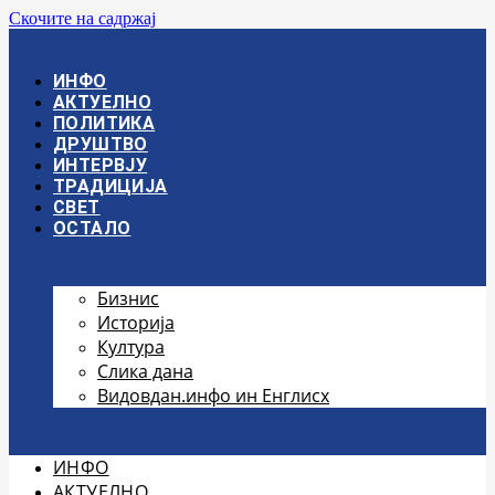
Скочите на садржај
ИНФО
АКТУЕЛНО
ПОЛИТИКА
ДРУШТВО
ИНТЕРВЈУ
ТРАДИЦИЈА
СВЕТ
ОСТАЛО
Бизнис
Историја
Култура
Слика дана
Видовдан.инфо ин Енглисх
ИНФО
АКТУЕЛНО