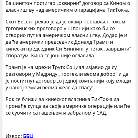
Вашингтон постигао „оквирни“ договор са Кином о
власништву над америчким операцијама ТикТок-а.
Скот Бесент рекао је да је оквир постављен током
трговинских преговора у Шпанији како би се
отворио пут ка америчком власништву. Додао је и
да ће амерички председник Доналд Трамп и
кинески председник Си Ђинпинг у петак „завршити“
споразум. Кина се још није огласила.
Трамп је на мрежи Трутх Социал изјавио да су
разговори у Мадриду „протекли веома добро“ и да
је постигнут договор „о једној компанији коју млади
у нашој земљи веома желе да спасу“.
Рок се ближи за кинеског власника ТикТок-а да
пронађе купца за своје америчке операције или ће
се суочити са гашењем и забраном у САД.
Извор:
ББЦ