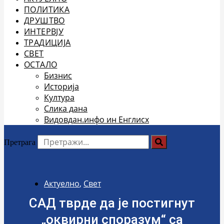
ПОЛИТИКА
ДРУШТВО
ИНТЕРВЈУ
ТРАДИЦИЈА
СВЕТ
ОСТАЛО
Бизнис
Историја
Култура
Слика дана
Видовдан.инфо ин Енглисх
Претрага
Актуелно
,
Свет
САД тврде да је постигнут
„оквирни споразум“ са