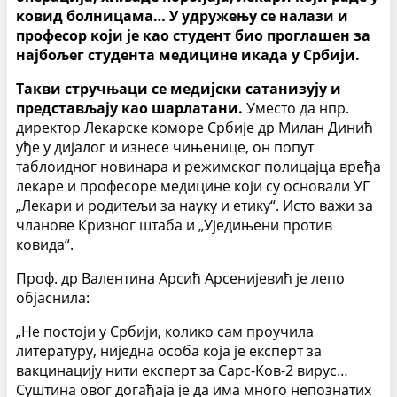
ковид болницама… У удружењу се налази и
професор који је као студент био проглашен за
најбољег студента медицине икада у Србији.
Такви стручњаци се медијски сатанизују и
представљају као шарлатани.
Уместо да нпр.
директор Лекарске коморе Србије др Милан Динић
уђе у дијалог и изнесе чињенице, он попут
таблоидног новинара и режимског полицајца вређа
лекаре и професоре медицине који су основали УГ
„Лекари и родитељи за науку и етику“. Исто важи за
чланове Кризног штаба и „Уједињени против
ковида“.
Проф. др Валентина Арсић Арсенијевић је лепо
објаснила:
„Не постоји у Србији, колико сам проучила
литературу, ниједна особа која је експерт за
вакцинацију нити експерт за Сарс-Ков-2 вирус…
Суштина овог догађаја је да има много непознатих