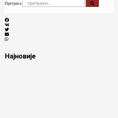
Претрага
Најновије