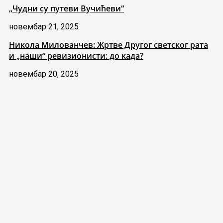
„Чудни су путеви Вучићеви“
новембар 21, 2025
Никола Милованчев: Жртве Другог светског рата
и „наши“ ревизионисти: до када?
новембар 20, 2025