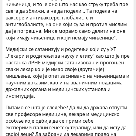
чињеница, и то је оно што нас као струку треба пре
свега да зближи, а не да подели… Та подела на
ваксере и антиваксере, глобалисте и
антиглобалисте, на оне који су за и против мислим
да је погрешна. Ми се морамо само делити на оне
који имају чињенице и који немају чињенице“.
Медијски се сатанизују и родитељи који су у УГ
„Лекари и родитељи за науку и етику“ као што је пре
настанка ЛРНЕ медијски сатанизован и прогоњен
сваки лекар који је имао своје (другачије)
мишљење, које је опет заснивано на чињеницама и
научним доказим, као и на званичним подацима
државних органа и медицинских установа и
институција.
Питамо се шта је следеће? Да ли да држава отпусти
све професоре медицине, лекаре и медицинско
особље које одбија да се прими себе
експериментални генетску терапију, или да исту да
својој деци? Да забрани да лекарима право на