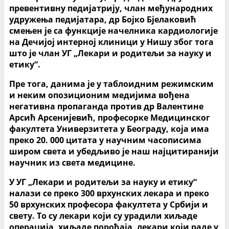
превентивну педијатрију, члан међународних
удружења педијатара, др Бојко Бјелаковић
смењен је са функције начелника кардиологије
на Дечијој интерној клиници у Нишу због тога
што је члан УГ „Лекари и родитељи за науку и
етику“.
Пре тога, данима је у таблоидним режимским
и неким опозиционим медијима вођена
негативна пропаганда против др Валентине
Арсић Арсенијевић, професорке Медицинског
факултета Универзитета у Београду, која има
преко 20. 000 цитата у научним часописима
широм света и убедљиво је наш најцитиранији
научник из света медицине.
У УГ „Лекари и родитељи за науку и етику“
налази се преко 300 врхунских лекара и преко
50 врхунских професора факултета у Србији и
свету. То су лекари који су урадили хиљаде
операција, хиљаде порођаја, лекари који раде у