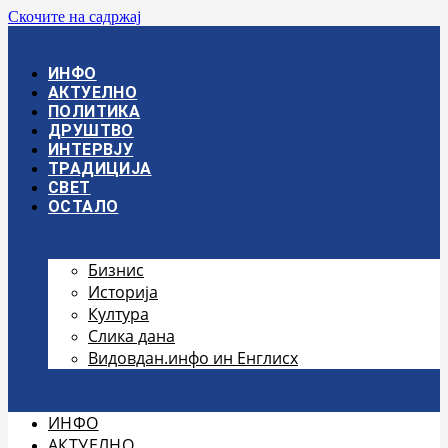
Скочите на садржај
ИНФО
АКТУЕЛНО
ПОЛИТИКА
ДРУШТВО
ИНТЕРВЈУ
ТРАДИЦИЈА
СВЕТ
ОСТАЛО
Бизнис
Историја
Култура
Слика дана
Видовдан.инфо ин Енглисх
ИНФО
АКТУЕЛНО