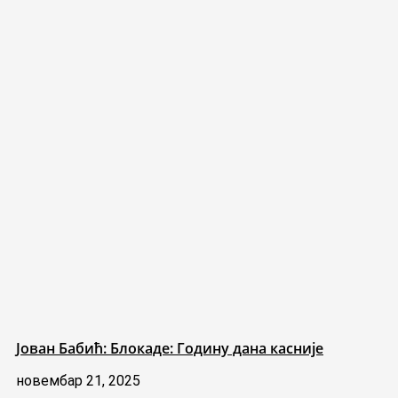
Јован Бабић: Блокаде: Годину дана касније
новембар 21, 2025