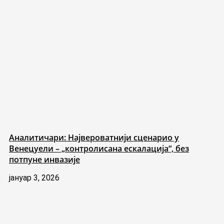
Аналитичари: Највероватнији сценарио у
Венецуели – „контролисана ескалација“, без
потпуне инвазије
јануар 3, 2026