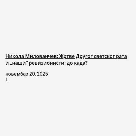
Никола Милованчев: Жртве Другог светског рата
и „наши“ ревизионисти: до када?
новембар 20, 2025