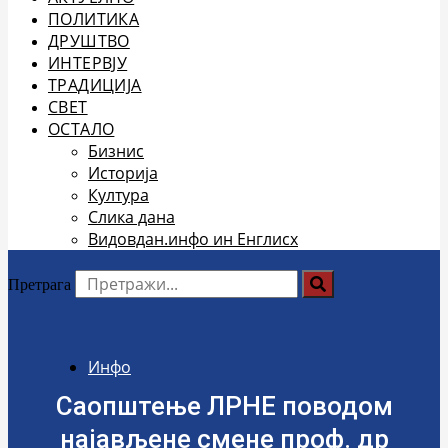
ПОЛИТИКА
ДРУШТВО
ИНТЕРВЈУ
ТРАДИЦИЈА
СВЕТ
ОСТАЛО
Бизнис
Историја
Култура
Слика дана
Видовдан.инфо ин Енглисх
Претрага
Инфо
Саопштење ЛРНЕ поводом
најављене смене проф. др