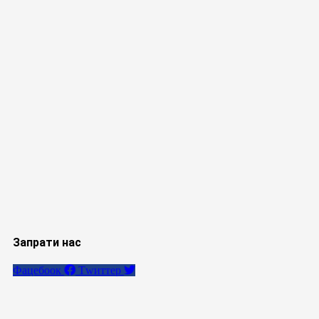
Запрати нас
Фацебоок
Тwиттер