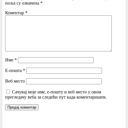
поља су означена
*
Коментар
*
Име
*
Е-пошта
*
Веб место
Сачувај моје име, е-пошту и веб место у овом
прегледачу веба за следећи пут када коментаришем.