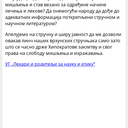
мишљење и став везано за одређене начине
лечења и лекове? Да онемогући народу да дође до
адекватних информација поткрепљени стручном и
научном литературом?
Апелујемо на стручну и ширу јавност да ме дозволи
овакав линч наших врхунских стручњака само зато
што се часно држе Хипократове заклетву и свог
права на слободу мишљења и изражавања.
УГ „Лекари и родитељи за науку и етику“