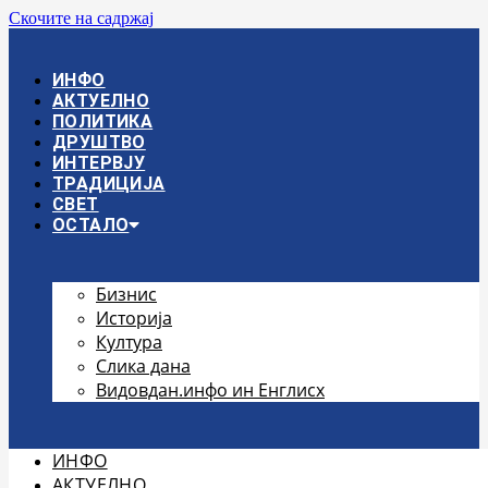
Скочите на садржај
ИНФО
АКТУЕЛНО
ПОЛИТИКА
ДРУШТВО
ИНТЕРВЈУ
ТРАДИЦИЈА
СВЕТ
ОСТАЛО
Бизнис
Историја
Култура
Слика дана
Видовдан.инфо ин Енглисх
ИНФО
АКТУЕЛНО