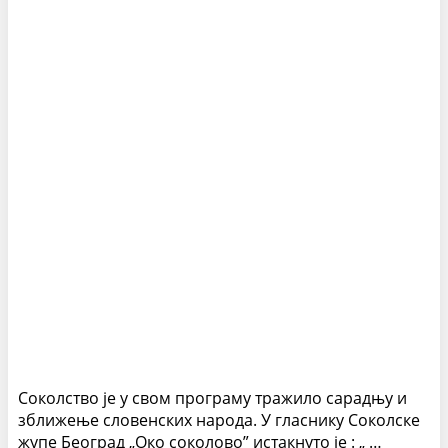
Соколство је у свом програму тражило сарадњу и
зближење словенских народа. У гласнику Соколске
жупе Београд „Око соколово” истакнуто је : „ …