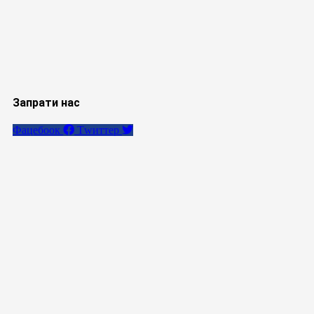
Запрати нас
Фацебоок
Тwиттер