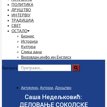
ПОЛИТИКА
ДРУШТВО
ИНТЕРВЈУ
ТРАДИЦИЈА
СВЕТ
ОСТАЛО
Бизнис
Историја
Култура
Слика дана
Видовдан.инфо ин Енглисх
Претрага
Актуелно
,
Аутори
,
Друштво
Саша Недељковић:
ДЕЛОВАЊЕ СОКОЛСКЕ