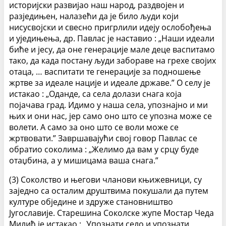
историјски развијао наш народ, раздвојен и
разједињен, налазећи да је било људи који
нисусвојски и свесно пригрлили идеју ослобођења
и уједињења, др. Павлас је наставио : „Наши идеали
биће и јесу, да оне генерације мале деце васпитамо
тако, да када постану људи забораве на грехе својих
отаца, … васпитати те генерације за подношење
жртве за идеале нације и идеале државе.” О селу је
истакао : „Оданде, са села долази снага која
појачава град. Идимо у наша села, упознајно и ми
њих и они нас, јер само оно што се упозна може се
волети. А само за оно што се воли може се
жртвовати.” Завршавајући свој говор Павлас се
обратио соколима : „Желимо да вам у срцу буде
отаџбина, а у мишицама ваша снага.”
(3) Соколство и његови чланови књижевници, су
заједно са осталим друштвима покушали да путем
културе обједине и здруже становништво
Југославије. Старешина Соколске жупе Мостар Чеда
Милић је истакао : „Упознати село и упознати