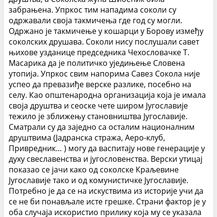
забрањена. Упркос тим нападима соколи су
одржавали своја такмичења где год су могли.
Одржано је такмичење у кошарци у Борову између
соколских друшава. Соколи нису послушали савет
њихове узданице председника Чехословачке Т.
Масарика да је политичко уједињење Словена
утопија. Упркос свим напорима Савез Сокола није
успео да превазиђе верске разлике, посебно на
селу. Као општенародна организација која је имала
своја друштва и сеоске чете широм Југославије
тежило је зближењу становништва Југославије.
Сматрали су да заједно са осталим националним
друштвима (Јадранска стража, Аеро-клуб,
Привредник… ) могу да васпитају нове генерације у
духу свеславенства и југословенства. Верски утицај
показао се јачи како од соколске Краљевине
Југославије тако и од комунистичке Југославије.
Потребно је да се на искуствима из историје учи да
се не би понављале исте грешке. Страни фактор је у
оба случаја искористио прилику која му се указала