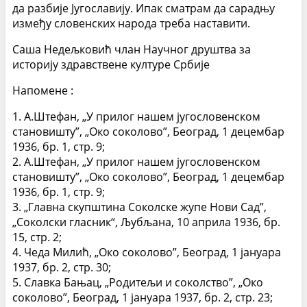
да разбије Југославију. Ипак сматрам да сарадњу
између словенских народа треба наставити.
Саша Недељковић члан Научног друштва за
историју здравствене културе Србије
Напомене :
1. А.Штефан, „У прилог нашем југословенском
становишту”, „Око соколово”, Београд, 1 децембар
1936, бр. 1, стр. 9;
2. А.Штефан, „У прилог нашем југословенском
становишту”, „Око соколово”, Београд, 1 децембар
1936, бр. 1, стр. 9;
3. „Главна скупштина Соколске жупе Нови Сад”,
„Соколски гласник“, Љубљана, 10 априла 1936, бр.
15, стр. 2;
4. Чеда Милић, „Око соколово”, Београд, 1 јануара
1937, бр. 2, стр. 30;
5. Славка Бањац, „Родитељи и соколство”, „Око
соколово”, Београд, 1 јануара 1937, бр. 2, стр. 23;