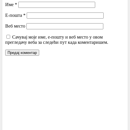
Име
*
Е-пошта
*
Веб место
Сачувај моје име, е-пошту и веб место у овом
прегледачу веба за следећи пут када коментаришем.