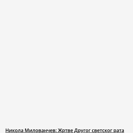
Никола Милованчев: Жртве Другог светског рата