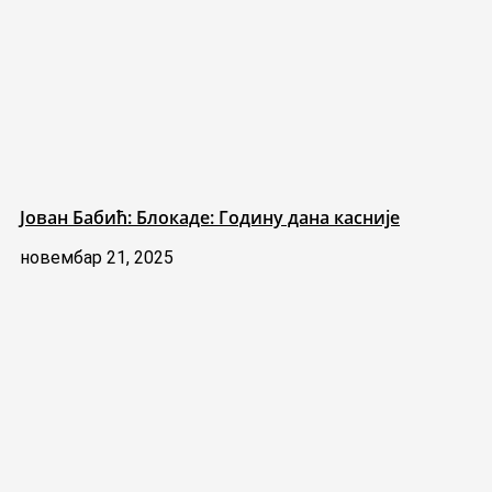
Јован Бабић: Блокаде: Годину дана касније
новембар 21, 2025