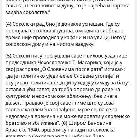
сељака, његов живот и душу, то је највећа и најтежа
задаћа соколства.”
(4) Соколски рад био је донекле успешан. Где су
постојала соколска друштва, омладина слободно
време није проводила у кафани и на улици, него у
соколском дому и на чистом ваздуху.
(5) Соколи нису послушали савет њихове узданице
председника Чехословачке Т. Масарика, који је у
свој расправи „О Словенима после рата” истакао :
„да је политичко уједињење Словена утопија” и
осуђивао политичаре „који ту идеју узимају за базу”,
остављајући савет, да треба опрезно да раде на
културном и економском зближењу, без ичега
даљег. Правдао је свој савет тиме што су „сва
словенска племена завађена, мрзе се, па се за
недогледна времена не може веровати у словенско
братство и зближење”. (6) Широм Бановине
Хрватске 1940. вршени су напади на соколска
друштва, а Соколска жупа Шибеник била