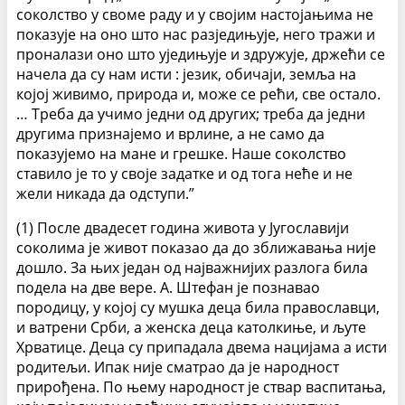
соколство у своме раду и у својим настојањима не
показује на оно што нас разједињује, него тражи и
проналази оно што уједињује и здружује, држећи се
начела да су нам исти : језик, обичаји, земља на
којој живимо, природа и, може се рећи, све остало.
… Треба да учимо једни од других; треба да једни
другима признајемо и врлине, а не само да
показујемо на мане и грешке. Наше соколство
ставило је то у своје задатке и од тога неће и не
жели никада да одступи.”
(1) После двадесет година живота у Југославији
соколима је живот показао да до зближавања није
дошло. За њих један од најважнијих разлога била
подела на две вере. А. Штефан је познавао
породицу, у којој су мушка деца била православци,
и ватрени Срби, а женска деца католкиње, и љуте
Хрватице. Деца су припадала двема нацијама а исти
родитељи. Ипак није сматрао да је народност
прирођена. По њему народност је ствар васпитања,