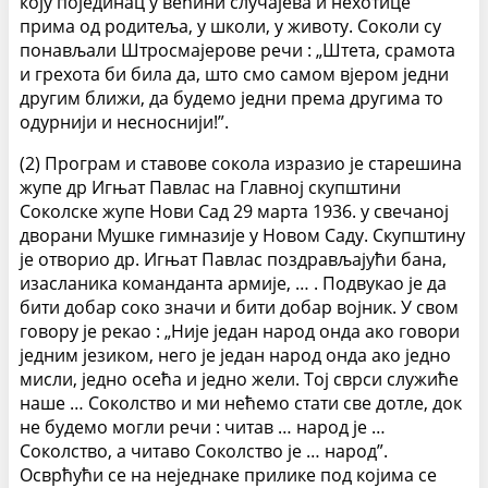
коју појединац у већини случајева и нехотице
прима од родитеља, у школи, у животу. Соколи су
понављали Штросмајерове речи : „Штета, срамота
и грехота би била да, што смо самом вјером једни
другим ближи, да будемо једни према другима то
одурнији и несноснији!”.
(2) Програм и ставове сокола изразио је старешина
жупе др Игњат Павлас на Главној скупштини
Соколске жупе Нови Сад 29 марта 1936. у свечаној
дворани Мушке гимназије у Новом Саду. Скупштину
је отворио др. Игњат Павлас поздрављајући бана,
изасланика команданта армије, … . Подвукао је да
бити добар соко значи и бити добар војник. У свом
говору је рекао : „Није један народ онда ако говори
једним језиком, него је један народ онда ако једно
мисли, једно осећа и једно жели. Тој сврси служиће
наше … Соколство и ми нећемо стати све дотле, док
не будемо могли речи : читав … народ је …
Соколство, а читаво Соколство је … народ”.
Осврћући се на неједнаке прилике под којима се