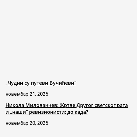
„Чудни су путеви Вучићеви“
новембар 21, 2025
Никола Милованчев: Жртве Другог светског рата
и „наши“ ревизионисти: до када?
новембар 20, 2025