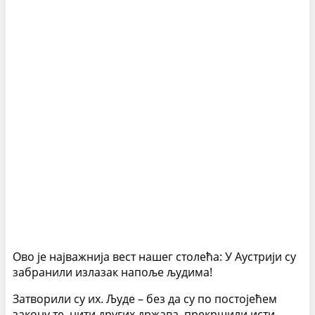
Ово је најважнија вест нашег столећа: У Аустрији су
забранили излазак напоље људима!
Затворили су их. Људе – без да су по постојећем
закону те, нити других држава, прекршили исти.