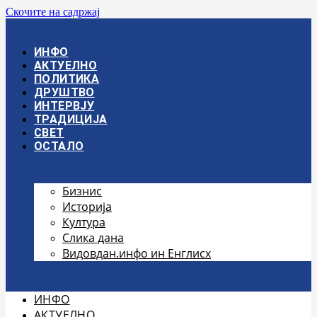
Скочите на садржај
ИНФО
АКТУЕЛНО
ПОЛИТИКА
ДРУШТВО
ИНТЕРВЈУ
ТРАДИЦИЈА
СВЕТ
ОСТАЛО
Бизнис
Историја
Култура
Слика дана
Видовдан.инфо ин Енглисх
ИНФО
АКТУЕЛНО