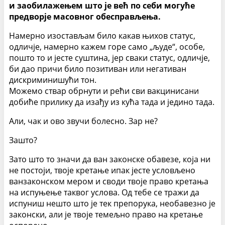
и заобилажењем што је већ по себи могуће
предворје масовног обесправљења.
Намерно изостављам било какав њихов статус,
одличје, намерно кажем горе само „људе“, особе,
пошто то и јесте суштина, јер сваки статус, одличје,
би дао причи било позитиван или негативан
дискриминишући тон.
Можемо ствар обрнути и рећи сви вакцинисани
добиће прилику да изађу из кућа тада и једино тада.
Али, чак и ово звучи болесно. Зар не?
Зашто?
Зато што то значи да ван законске обавезе, која ни
не постоји, твоје кретање ипак јесте условљено
ванзаконском мером и своди твоје право кретања
на испуњење таквог услова. Од тебе се тражи да
испуниш нешто што је тек препорука, необавезно је
законски, али је твоје темељно право на кретање