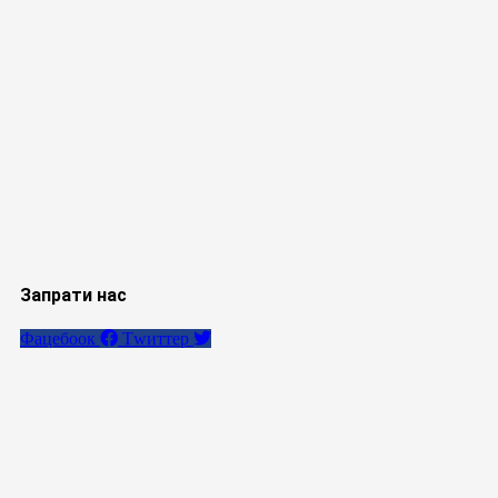
Запрати нас
Фацебоок
Тwиттер