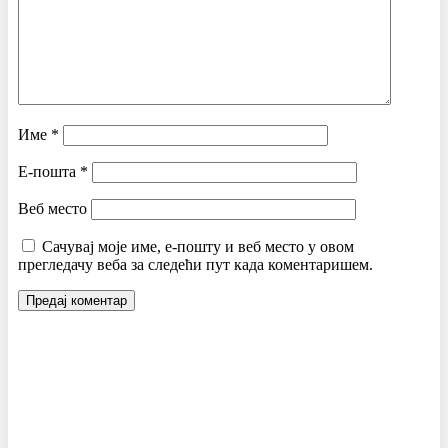
Име
*
Е-пошта
*
Веб место
Сачувај моје име, е-пошту и веб место у овом
прегледачу веба за следећи пут када коментаришем.