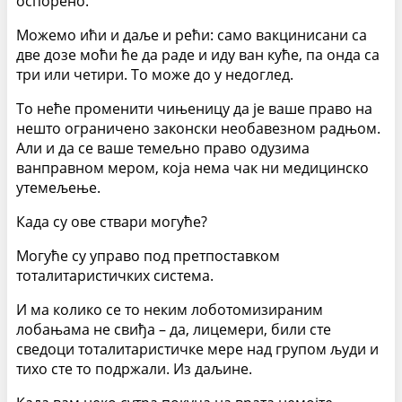
оспорено.
Можемо ићи и даље и рећи: само вакцинисани са
две дозе моћи ће да раде и иду ван куће, па онда са
три или четири. То може до у недоглед.
То неће променити чињеницу да је ваше право на
нешто ограничено законски необавезном радњом.
Али и да се ваше темељно право одузима
ванправном мером, која нема чак ни медицинско
утемељење.
Када су ове ствари могуће?
Могуће су управо под претпоставком
тоталитаристичких система.
И ма колико се то неким лоботомизираним
лобањама не свиђа – да, лицемери, били сте
сведоци тоталитаристичке мере над групом људи и
тихо сте то подржали. Из даљине.