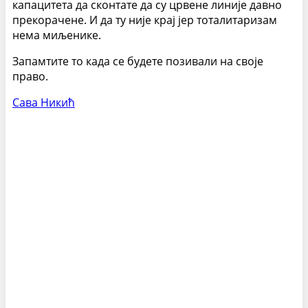
капацитета да сконтате да су црвене линије давно
прекорачене. И да ту није крај јер тоталитаризам
нема миљенике.
Запамтите то када се будете позивали на своје
право.
Сава Никић