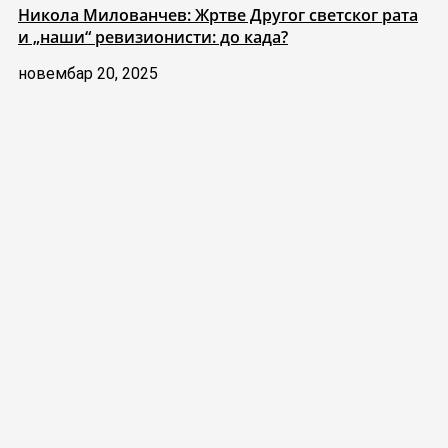
Никола Милованчев: Жртве Другог светског рата
и „наши“ ревизионисти: до када?
новембар 20, 2025