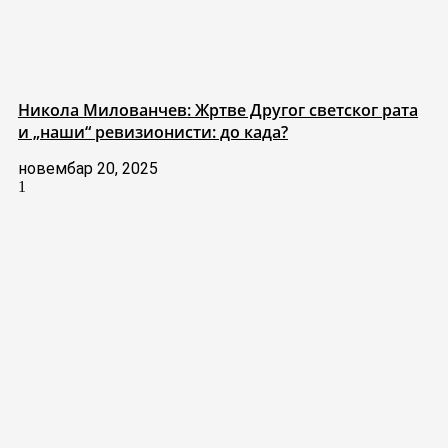
Никола Милованчев: Жртве Другог светског рата
и „наши“ ревизионисти: до када?
новембар 20, 2025