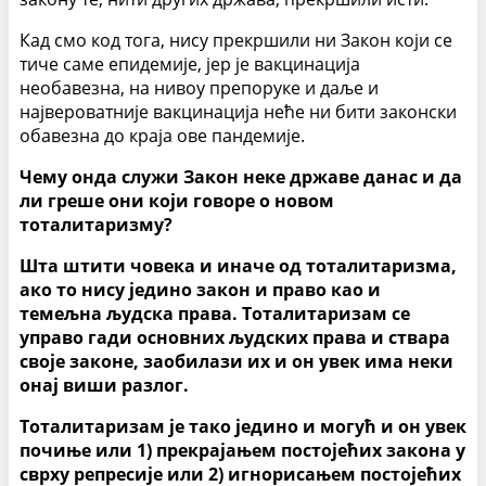
Кад смо код тога, нису прекршили ни Закон који се
тиче саме епидемије, јер је вакцинација
необавезна, на нивоу препоруке и даље и
највероватније вакцинација неће ни бити законски
обавезна до краја ове пандемије.
Чему онда служи Закон неке државе данас и да
ли греше они који говоре о новом
тоталитаризму?
Шта штити човека и иначе од тоталитаризма,
ако то нису једино закон и право као и
темељна људска права. Тоталитаризам се
управо гади основних људских права и ствара
своје законе, заобилази их и он увек има неки
онај виши разлог.
Тоталитаризам је тако једино и могућ и он увек
почиње или 1) прекрајањем постојећих закона у
сврху репресије или 2) игнорисањем постојећих