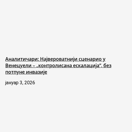
Аналитичари: Највероватнији сценарио у
Венецуели – „контролисана ескалација“, без
потпуне инвазије
јануар 3, 2026