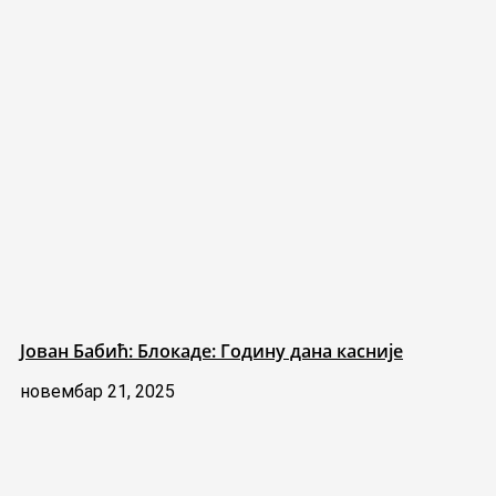
Јован Бабић: Блокаде: Годину дана касније
новембар 21, 2025