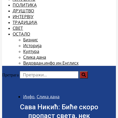
ПОЛИТИКА
ДРУШТВО
ИНТЕРВЈУ
ТРАДИЦИЈА
СВЕТ
ОСТАЛО
Бизнис
Историја
Култура
Слика дана
Видовдан.инфо ин Енглисх
Претрага
Инфо
,
Слика дана
Сава Никић: Биће скоро
пропаст света, нек