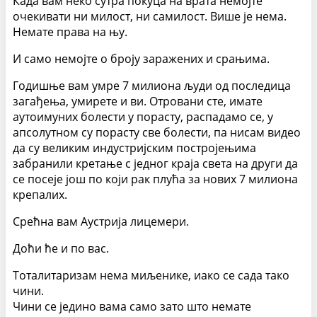
Када вам неко сутра покуца на врата немојте
очекивати ни милост, ни самилост. Више је нема.
Немате права на њу.
И само немојте о броју заражених и срањима.
Годишње вам умре 7 милиона људи од последица
загађења, умирете и ви. Отровани сте, имате
аутоимуних болести у порасту, распадамо се, у
апсолутном су порасту све болести, па нисам видео
да су великим индустријским постројењима
забранили кретање с једног краја света на други да
се посеје још по који рак плућа за нових 7 милиона
крепалих.
Срећна вам Аустрија лицемери.
Доћи ће и по вас.
Тоталитаризам нема миљенике, иако се сада тако
чини.
Чини се једино вама само зато што немате