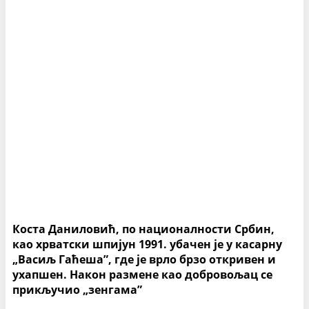
Коста Даниловић, по националности Србин,
као хрватски шпијун 1991. убачен је у касарну
„Васиљ Гаћеша”, где је врло брзо откривен и
ухапшен. Након размене као добровољац се
прикључио „зенгама”