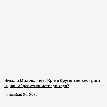
Никола Милованчев: Жртве Другог светског рата
и „наши“ ревизионисти: до када?
новембар 20, 2025