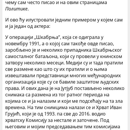
чему сам често писао и на овим страницама
Политике
.
И ово ћу илустровати једним примером у којем сам
и ја један од актера:
У операцији „Шкабрња”, која се одиграла у
новембру 1991, а о којој сам такође овде писао,
заробљено је и неколико припадника Шкабрњског
самосталног батаљона, који су провели у книнском
затвору неколико месеци. Медији су и тада пратили
све размене као што су их пратили и о њима
извештавали представници многих међународних
организација које су се бавиле заштитом људских
права. И ових дана је на Јутјуб постављено неколико
снимака са размена из тог ратног периода на
којима се и ја налазим и који ме подсећају на та зла
времена. На тим снимцима налази се и Хрват Иван
Грујић, који је од 1993. па све до 2016. водио
хрватску Комисију за нестале и заточене. Под
његовим и мојим председавањем тим комисијама