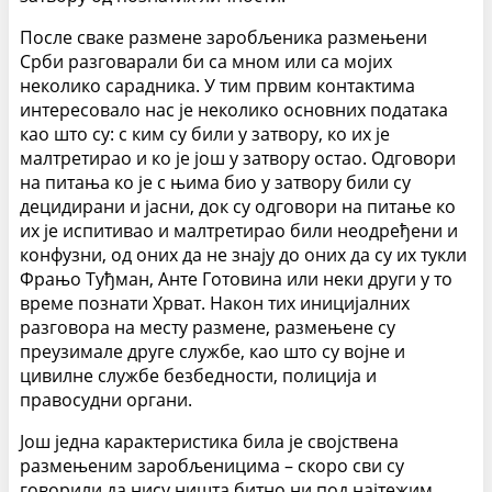
После сваке размене заробљеника размењени
Срби разговарали би са мном или са мојих
неколико сарадника. У тим првим контактима
интересовало нас је неколико основних података
као што су: с ким су били у затвору, ко их је
малтретирао и ко је још у затвору остао. Одговори
на питања ко је с њима био у затвору били су
децидирани и јасни, док су одговори на питање ко
их је испитивао и малтретирао били неодређени и
конфузни, од оних да не знају до оних да су их тукли
Фрањо Туђман, Анте Готовина или неки други у то
време познати Хрват. Након тих иницијалних
разговора на месту размене, размењене су
преузимале друге службе, као што су војне и
цивилне службе безбедности, полиција и
правосудни органи.
Још једна карактеристика била је својствена
размењеним заробљеницима – скоро сви су
говорили да нису ништа битно ни под најтежим