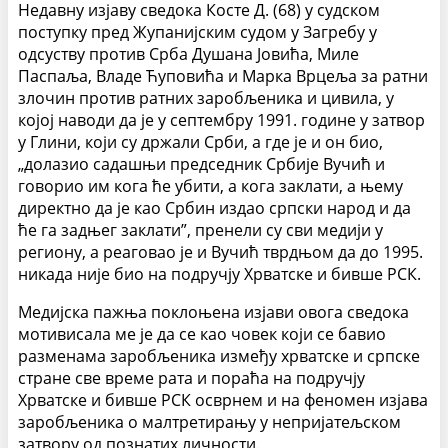
Недавну изјаву сведока Косте Д. (68) у судском
поступку пред Жупанијским судом у Загребу у
одсуству против Срба Душана Јовића, Миле
Паспаља, Владе Ћуповића и Марка Врцеља за ратни
злочин против ратних заробљеника и цивила, у
којој наводи да је у септембру 1991. године у затвор
у Глини, који су држали Срби, а где је и он био,
„долазио садашњи председник Србије Вучић и
говорио им кога ће убити, а кога заклати, а њему
директно да је као Србин издао српски народ и да
ће га задњег заклати”, пренели су сви медији у
региону, а реаговао је и Вучић тврдњом да до 1995.
никада није био на подручју Хрватске и бивше РСК.
Медијска пажња поклоњена изјави овога сведока
мотивисала ме је да се као човек који се бавио
разменама заробљеника између хрватске и српске
стране све време рата и пораћа на подручју
Хрватске и бивше РСК осврнем и на феномен изјава
заробљеника о малтретирању у непријатељском
затвору од познатих личности.