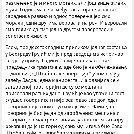
размењено је и много мртвих, али још више живих
људи. Годинама се између нас двојице и наших
сарадника развио и однос поверења јер смо
морали једни другима веровати на реч. И веровали
смо толико да смо једно другом поверавали и
сопствене животе.
Елем, пре десетак година приликом једног састанка
у Београду Грујић ми је пред сведоцима испричао
следећу причу. Годину раније као изасланик
председника хрватске владе био је на обележавању
годишњице „Шкабрњске операције” у том селу у
залеђу Задра. Једна манифестација одвијала се у
затвореној просторији где су се мештани
присећали ратних дана. Грујић је као уважени гост
слушао говорнике и није реаговао све док један
говорник није споменуо и моје име. Наиме, тај
говорник је био један од заробљених мештана и
говорио је о малтретирањима у книнском затвору,
рекавши да је најгори од свих мучитеља био Саво
Штрбац, који је навраћао у затвор и немилице