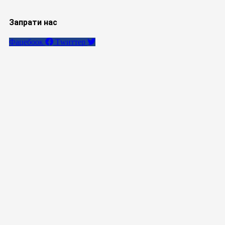
Запрати нас
Фацебоок
Тwиттер