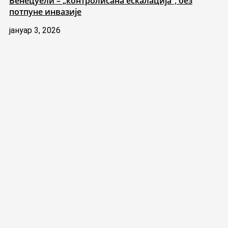
Венецуели – „контролисана ескалација“, без
потпуне инвазије
јануар 3, 2026