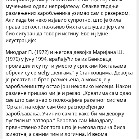
мучењима одали непријатељу. Овакве тврдње
размењених заробљеника узимао сам с резервом.
Али када би неко изјавио супротно, што је била
права реткост, пажљиво бих га саслушао јер сам
био сигуран да говори истину. Ево и једне
илустрације:
Миодраг П. (1972) и његова девојка Маријана Ш.
(1976) у јуну 1994, враћајући се из Бенковца,
промашили су пут и уместо у српским Кистањама
обрели су се међу „зенгама” у Станковцима. Девојка
је релативно брзо размењена, а момак је у
заробљеништву остао још неколико месеци. Након
размене пришао ми је и рекао: „Хрватима сам одао
све што сам знао о положајима ракетног система
‘Оркан’, на којем сам био распоређен до
заробљавања. Учинио сам то како би ми девојку
пустили из затвора.” Веровао сам Миодрагу
првенствено због тога што је његова прича била
животна, а самим тим и логична. И веома