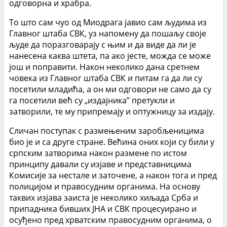
одговорна и храбра.
То што сам чуо од Миодрага јавио сам људима из
Главног штаба СВК, уз напомену да пошаљу своје
људе да поразговарају с њим и да виде да ли је
нанесена каква штета, па ако јесте, можда се може
још и поправити. Након неколико дана сретнем
човека из Главног штаба СВК и питам га да ли су
посетили младића, а он ми одговори не само да су
га посетили већ су „издајника” претукли и
затворили, те му припремају и оптужницу за издају.
Сличан поступак с размењеним заробљеницима
био је и са друге стране. Већина оних који су били у
српским затворима након размене по истом
принципу давали су изјаве и представницима
Комисије за нестале и заточене, а након тога и пред
полицијом и правосудним органима. На основу
таквих изјава заиста је неколико хиљада Срба и
припадника бивших ЈНА и СВК процесуирано и
осуђено пред хрватским правосудним органима, о