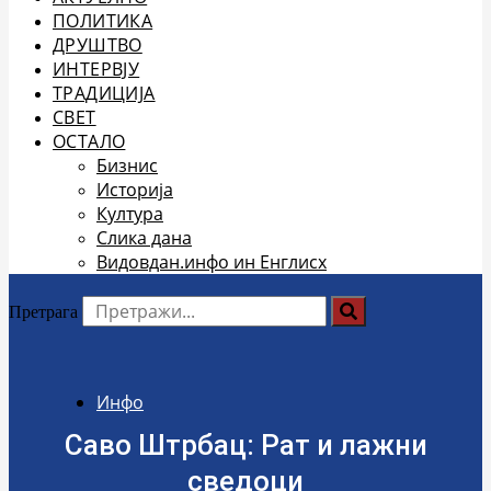
ПОЛИТИКА
ДРУШТВО
ИНТЕРВЈУ
ТРАДИЦИЈА
СВЕТ
ОСТАЛО
Бизнис
Историја
Култура
Слика дана
Видовдан.инфо ин Енглисх
Претрага
Инфо
Саво Штрбац: Рат и лажни
сведоци