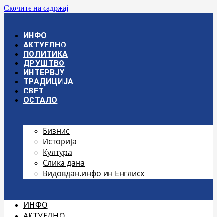
Скочите на садржај
ИНФО
АКТУЕЛНО
ПОЛИТИКА
ДРУШТВО
ИНТЕРВЈУ
ТРАДИЦИЈА
СВЕТ
ОСТАЛО
Бизнис
Историја
Култура
Слика дана
Видовдан.инфо ин Енглисх
ИНФО
АКТУЕЛНО