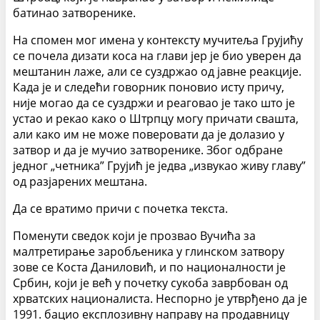
батинао затворенике.
На спомен мог имена у контексту мучитеља Грујићу
се почела дизати коса на глави јер је био уверен да
мештанин лаже, али се суздржао од јавне реакције.
Када је и следећи говорник поновио исту причу,
није могао да се суздржи и реаговао је тако што је
устао и рекао како о Штрпцу могу причати свашта,
али како им не може поверовати да је долазио у
затвор и да је мучио затворенике. Због одбране
једног „четника” Грујић је једва „извукао живу главу”
од разјарених мештана.
Да се вратимо причи с почетка текста.
Поменути сведок који је прозвао Вучића за
малтретирање заробљеника у глинском затвору
зове се Коста Даниловић, и по националности је
Србин, који је већ у почетку сукоба заврбован од
хрватских националиста. Неспорно је утврђено да је
1991. бацио експлозивну направу на продавницу