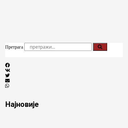
Претрага
Најновије