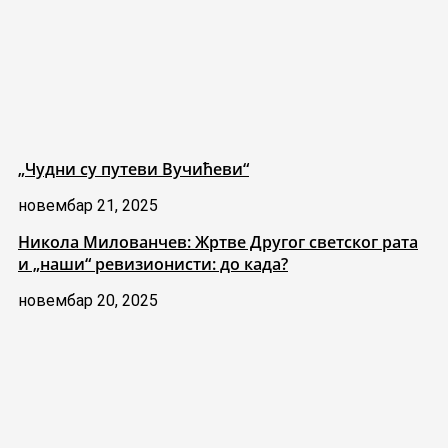
„Чудни су путеви Вучићеви“
новембар 21, 2025
Никола Милованчев: Жртве Другог светског рата
и „наши“ ревизионисти: до када?
новембар 20, 2025