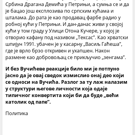
Србина Драгана Демића у Петрињи, а сумња се и да
је бацао још експлозива по српским кућама и
шталама. До рата је као продавац фарбе радио у
робној кући у Петрињи. И дан-данас живи у својој
кући у том граду у Улици Отона Кучере, у којој је
отворио кафану под називом „Тексас”. Као хрватски
шпијун 1991. убачен је у касарну „Васиљ Гаћеша”,
где је врло брзо откривен и ухапшен. Након
размене као добровољац се прикључио „зенгама”.
И без Вучићеве реакције било ми је потпуно
јасно да је овај сведок измислио онај део који
се односи на Вучића. Разлог за ту лаж налазим
у структури његове личности која одаје
типичног конвертита који би да буде „већи
католик од папе”.
Политика