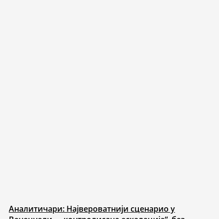
Аналитичари: Највероватнији сценарио у