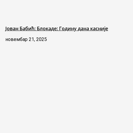
Јован Бабић: Блокаде: Годину дана касније
новембар 21, 2025