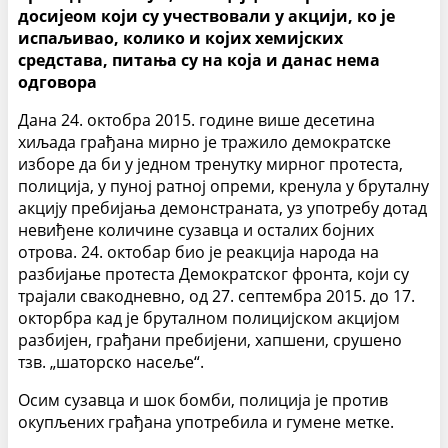
досијеом који су учествовали у акцији, ко је
испаљивао, колико и којих хемијских
средстава, питања су на која и данас нема
одговора
Дана 24. октобра 2015. године више десетина
хиљада грађана мирно је тражило демократске
изборе да би у једном тренутку мирног протеста,
полиција, у пуној ратној опреми, кренула у бруталну
акцију пребијања демонстраната, уз употребу дотад
невиђене количине сузавца и осталих бојних
отрова. 24. октобар био је реакција народа на
разбијање протеста Демократског фронта, који су
трајали свакодневно, од 27. септембра 2015. до 17.
окторбра кад је бруталном полицијском акцијом
разбијен, грађани пребијени, хапшени, срушено
тзв. „шаторско насеље“.
Осим сузавца и шок бомби, полиција је против
окупљених грађана употребила и гумене метке.