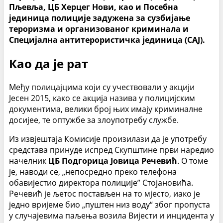
Пљевља, ЦБ Херцег Нови, као и Посебна
јединица полиције задужена за сузбијање
тероризма и организованог криминала и
Специјална антитерористичка јединица (САЈ).
Као да је рат
Међу полицајцима који су учествовали у акцији
Јесен 2015, како се акција назива у полицијским
документима, велики број њих имају криминалне
досијее, те оптужбе за злоупотребу службе.
Из извјештаја Комисије произилази да је употребу
средстава принуде испред Скупштине први наредио
начелник
ЦБ Подгорица Јовица Речевић
. О томе
је, наводи се, „непосредно преко телефона
обавијестио директора полиције” Стојановића.
Речевић је љетос постављен на то мјесто, иако је
једно вријеме био „пуштен низ воду“ због пропуста
у случајевима паљења возила Вијести и инцидента у