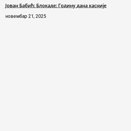
Јован Бабић: Блокаде: Годину дана касније
новембар 21, 2025