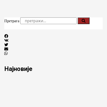
Претрага
Најновије