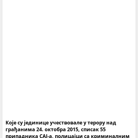
Које су јединице учествовале у терору над
грађанима 24. октобра 2015, списак 55
припадника САЈ-а, полицајци са криминалним