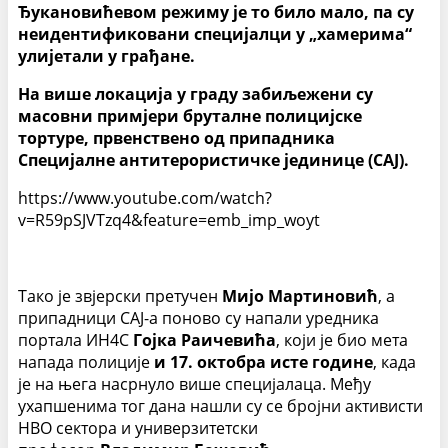
Ђукановићевом режиму је то било мало, па су
неидентификовани специјалци у „хамерима“
улијетали у грађане.
На више локација у граду забиљежени су
масовни примјери бруталне полицијске
тортуре, првенствено од припадника
Специјалне антитерористичке јединице (САЈ).
https://www.youtube.com/watch?
v=R59pSJVTzq4&feature=emb_imp_woyt
Тако је звјерски претучен
Мијо Мартиновић
, а
припадници САЈ-а поново су напали уредника
портала ИН4С
Гојка Раичевића
, који је био мета
напада полиције
и 17. октобра исте године
, када
је на њега насрнуло више специјалаца. Међу
ухапшенима тог дана нашли су се бројни активисти
НВО сектора и универзитетски