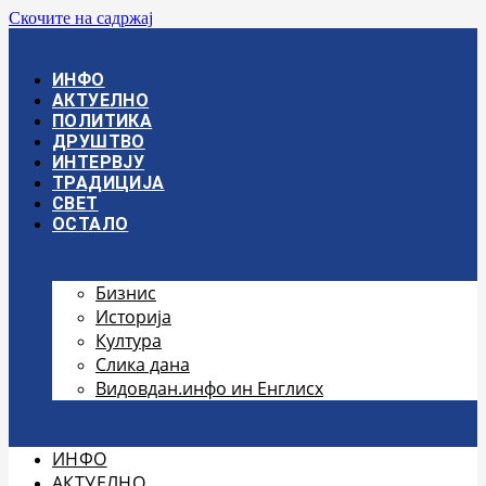
Скочите на садржај
ИНФО
АКТУЕЛНО
ПОЛИТИКА
ДРУШТВО
ИНТЕРВЈУ
ТРАДИЦИЈА
СВЕТ
ОСТАЛО
Бизнис
Историја
Култура
Слика дана
Видовдан.инфо ин Енглисх
ИНФО
АКТУЕЛНО