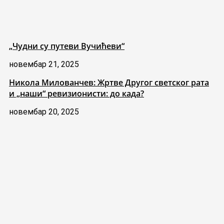
„Чудни су путеви Вучићеви“
новембар 21, 2025
Никола Милованчев: Жртве Другог светског рата
и „наши“ ревизионисти: до када?
новембар 20, 2025