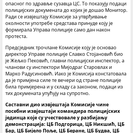
опасног по здравље сузавца ЦС. То показују подаци
полицијских докумената до којих је дошао Монитор.
Ради се извјештају Комисије за утврђивање
околности употребе средстава принуде коју је
формирала Управа полиције само дан након
протеста.
Предсједник трочлане Комисије коју је основао
директор Управе полиције Славко Стојановић био
је Жељко Пековић, главни полицијски инспектор, а
чланови су инспектори Мијодраг Старовлах и
Марко Радусиновић. Иако је Комисија констатовала
да је примјена силе те вечери од стране полиције
била примјерена и у складу са законом, подаци из
тих докумената упућују на супротно.
Саставни дио извјештаја Комисије чине
посебни извјештаји командира полицијских
јединца које су учествовале у разбијању
демонстрација: ЦБ Подгорица, ЦБ Никшић, ЦБ
Бар, ЦБ Бијело Поље, ЦБ Беране, ЦБ Будва, ЦБ