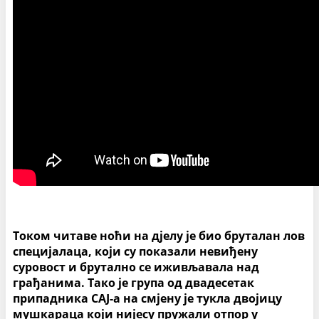
Током читаве ноћи на дјелу је био бруталан лов
специјалаца, који су показали невиђену
суровост и брутално се иживљавала над
грађанима. Тако је група од двадесетак
припадника САЈ-а на смјену је тукла двојицу
мушкараца који нијесу пружали отпор у