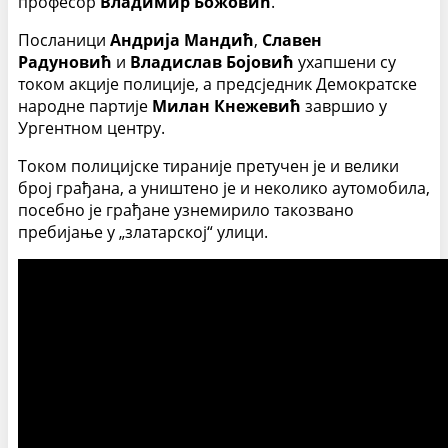
професор
Владимир Божовић
.
Посланици
Андрија Мандић
,
Славен
Радуновић
и
Владислав Бојовић
ухапшени су
током акције полиције, а предсједник Демократске
народне партије
Милан Кнежевић
завршио у
Ургентном центру.
Током полицијске тираније претучен је и велики
број грађана, а уништено је и неколико аутомобила,
посебно је грађане узнемирило такозвано
пребијање у „златарској“ улици.