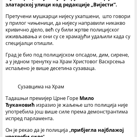
златарској улици код редакције „Вијести“.
Претучени мушкарци нијесу ухапшени, што говори
у прилог чињеници, да нијесу направили никакво
кривично дјело, већ су били жртве полицијског
иживљавања и они су се храмајући удаљили када су
специјалци отишли.
Град је био под полицијском опсадом, дим, сирене,
а у једном тренутку на Храм Христовог Васкрсења
испаљено је више десетина сузаваца.
Сузавцима на Храм
Тадашњи премијер Црне Горе
Мило
Ђукановић
изразио је жаљење што полиција није
употребила још више силе према демонстрантима
испред парламента.
Он је рекао да је полиција „
прибјегла најблажој
употреби силе
“.