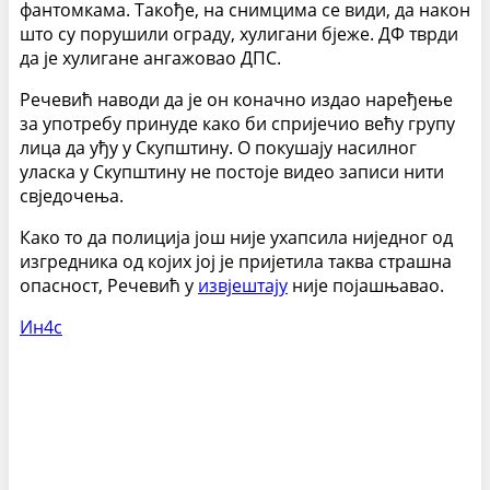
фантомкама. Такође, на снимцима се види, да након
што су порушили ограду, хулигани бјеже. ДФ тврди
да је хулигане ангажовао ДПС.
Речевић наводи да је он коначно издао наређење
за употребу принуде како би спријечио већу групу
лица да уђу у Скупштину. О покушају насилног
уласка у Скупштину не постоје видео записи нити
свједочења.
Како то да полиција још није ухапсила ниједног од
изгредника од којих јој је пријетила таква страшна
опасност, Речевић у
извјештају
није појашњавао.
Ин4с