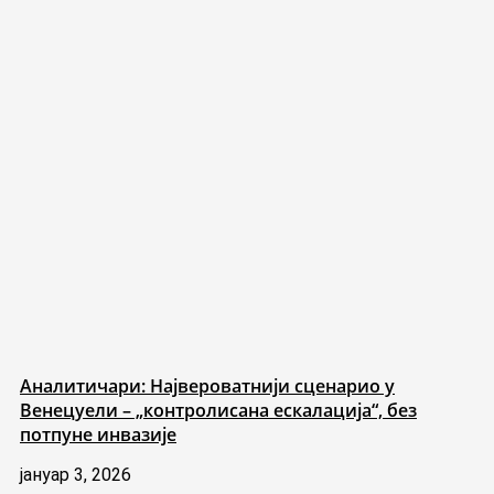
Аналитичари: Највероватнији сценарио у
Венецуели – „контролисана ескалација“, без
потпуне инвазије
јануар 3, 2026