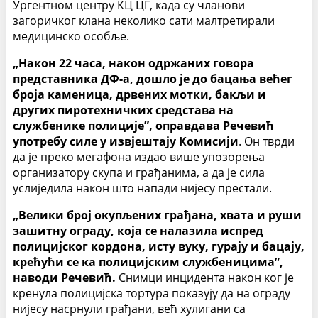
Ургентном центру КЦ ЦГ, када су чланови
загоричког клана неколико сати малтретирали
медицинско особље.
„Након 22 часа, након одржаних говора
представника ДФ-а, дошло је до бацања већег
броја каменица, дрвених мотки, бакљи и
других пиротехничких средстава на
службенике полиције”, оправдава Речевић
употребу силе у извјештају Комисији
. Он тврди
да је преко мегафона издао више упозорења
организатору скупа и грађанима, а да је сила
услиједила након што напади нијесу престали.
„Велики број окупљених грађана, хвата и руши
зашитну ограду, која се налазила испред
полицијског кордона, исту вуку, гурају и бацају,
крећући се ка полицијским службеницима”,
наводи Речевић.
Снимци инцидента након ког је
кренула полицијска тортура показују да на ограду
нијесу насрнули грађани, већ хулигани са