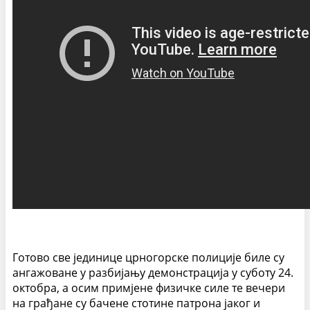
Готово све јединице црногорске полиције биле су
ангажоване у разбијању демонстрација у суботу 24.
октобра, а осим примјене физичке силе те вечери
на грађане су бачене стотине патрона јаког и