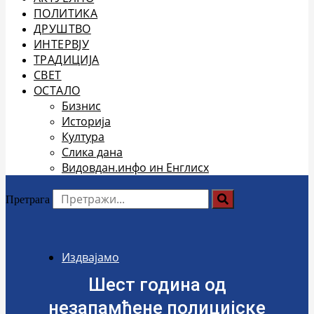
ПОЛИТИКА
ДРУШТВО
ИНТЕРВЈУ
ТРАДИЦИЈА
СВЕТ
ОСТАЛО
Бизнис
Историја
Култура
Слика дана
Видовдан.инфо ин Енглисх
Претрага
Издвајамо
Шест година од
незапамћене полицијске