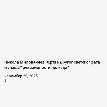
Никола Милованчев: Жртве Другог светског рата
и „наши“ ревизионисти: до када?
новембар 20, 2025