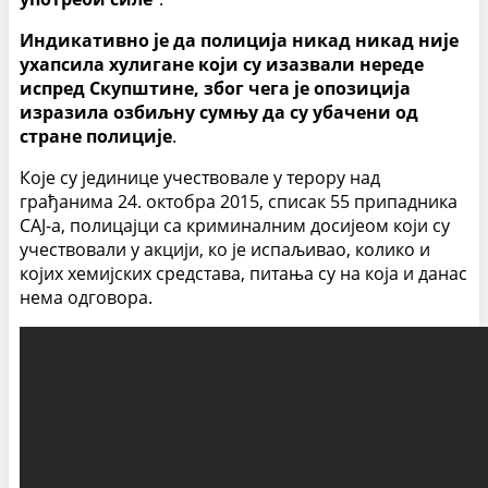
Индикативно је да полиција никад никад није
ухапсила хулигане који су изазвали нереде
испред Скупштине, због чега је опозиција
изразила озбиљну сумњу да су убачени од
стране полиције
.
Које су јединице учествовале у терору над
грађанима 24. октобра 2015, списак 55 припадника
САЈ-а, полицајци са криминалним досијеом који су
учествовали у акцији, ко је испаљивао, колико и
којих хемијских средстава, питања су на која и данас
нема одговора.