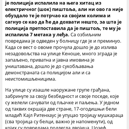
је полиција испалила на њега хитац из
електричног (шок) пиштоља, али ни ово га није
обуздало те је потрчао ка својим колима и
сагнуо се као да ће да дохвати нешто, за шта је
полиција претпоставила да је пиштољ, те му је
испалила 7 метака у леђа.
Са озбиљним
повредама је одведен у болницу где је и преминуо.
Када се вест о овоме прочула дошло је до излива
незадовољства на улице Кеноше, много зграда је
запаљено, приватна и јавна имовина је
уништавана, дошло је до сукобљавања
демонстраната са полицијом али и са
неистомишљеницима.
На улице су изашле наоружане групе грађана,
забринуте за своју безбедност и своје поседе, које
су желели сачувати од пљачке и паљења. У једном
од таквих окршаја две стране, 17-огодишњи бели
младић Кајл Ритенхаус је упуцао тројицу мушкараца
(сва тројица су белци, важно је напоменути), од
којих су повредама подлегла двојица, Џозеф