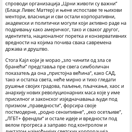
спроводи организација „Црни животи су важни“
(Блацк Ливес Маттер) и њене испоставе те њихови
ментори, власници и сви остали корпоративни,
академски и политички могули који активно раде на
подривању како америчког, тако и сваког другог,
идентитета, националног поретка и конзервативних
вредности на којима почива свака савремена
држава и друштво.
Стога Кајл који је морао „зло чинити од зла се
бранећи“ представља пре свега симболичан
показатељ да она „пристојна већина“, како САД,
тако и остатка света, неће мирно и тихо гледати
рушење својих градова, паљење, пљачкање, хаос и
анархију нових револуционарних маса које у име
присилног и законског изједначавања људи под
призмом „праведности“, форсира своје
постмодерне, „родно сензитивне“, „еко осетљиве“,
„ЛГБТ+ френдли“ и остале идеје и вредности под
велом прогреса а заправо под контролом и
диктатом најмоћнијих светских корпорација,