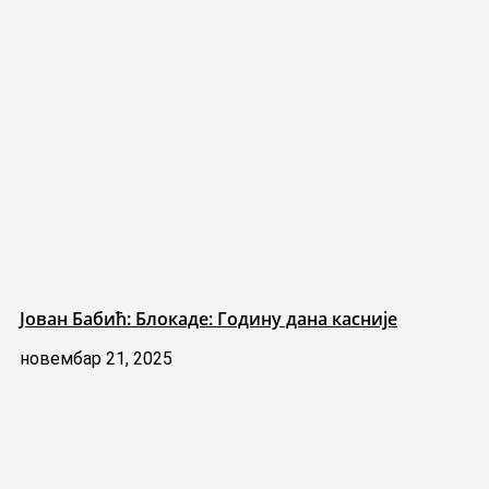
Јован Бабић: Блокаде: Годину дана касније
новембар 21, 2025