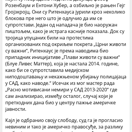
Розенбаум и Ентони Хубер, а озбиљно је рањен Гејг
Гројзкројц. Они су Ритенхауса јурили кроз неколико
блокова пре него што је одлучио да им се
супротстави. Један од нападача је био наоружан
пиштољем, како је истрага касније показала. Док су
тројица упуцаних били на протестима
организованих под окриљем покрета „Црни животи
су важни“, Ритенхаус је према наводима био
припадник иницијативе „Плави животи су важни“
(Блуе Ливес Маттер), која је настала 2014. године,
како би се супротставила медијском
ниподоштавању и некажњеном убијању полицајаца
у САД, како наводе.“ Исечак из мог мастер рада
„Расно мотивисани немири у САД 2013-2020“ где
сам анализирао, између осталог, случај који је
претходних дана био у центру пажње америчке
јавности.
Кајл је одбранио своју слободу, суд га је прогласио
невиним и тако је америчко правосуђе, за разлику