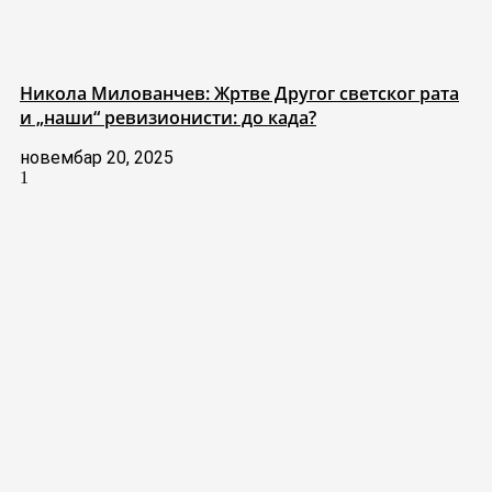
Никола Милованчев: Жртве Другог светског рата
и „наши“ ревизионисти: до када?
новембар 20, 2025