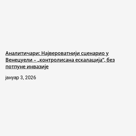
Аналитичари: Највероватнији сценарио у
Венецуели – „контролисана ескалација“, без
потпуне инвазије
јануар 3, 2026