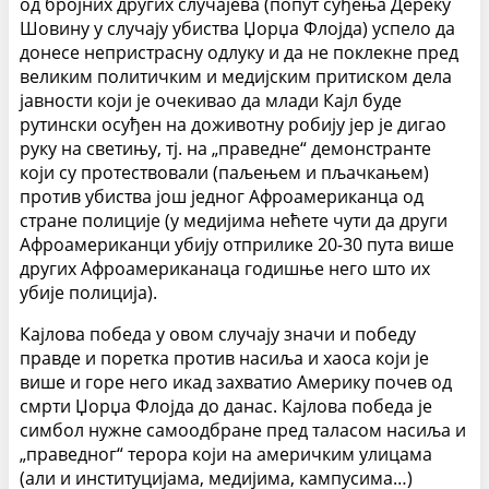
од бројних других случајева (попут суђења Дереку
Шовину у случају убиства Џорџа Флојда) успело да
донесе непристрасну одлуку и да не поклекне пред
великим политичким и медијским притиском дела
јавности који је очекивао да млади Кајл буде
рутински осуђен на доживотну робију јер је дигао
руку на светињу, тј. на „праведне“ демонстранте
који су протествовали (паљењем и пљачкањем)
против убиства још једног Афроамериканца од
стране полиције (у медијима нећете чути да други
Афроамериканци убију отприлике 20-30 пута више
других Афроамериканаца годишње него што их
убије полиција).
Кајлова победа у овом случају значи и победу
правде и поретка против насиља и хаоса који је
више и горе него икад захватио Америку почев од
смрти Џорџа Флојда до данас. Кајлова победа је
симбол нужне самоодбране пред таласом насиља и
„праведног“ терора који на америчким улицама
(али и институцијама, медијима, кампусима…)