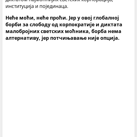
институција и појединаца.
Неће моћи, неће проћи. Јер у овој глобалној
борби за слободу од корпократије и диктата
малобројних светских моћника, борба нема
алтернативу, јер потчињавање није опција.