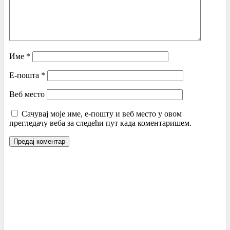
Име
*
Е-пошта
*
Веб место
Сачувај моје име, е-пошту и веб место у овом
прегледачу веба за следећи пут када коментаришем.