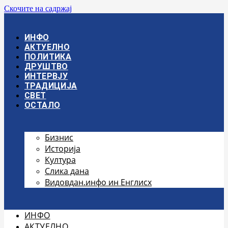
Скочите на садржај
ИНФО
АКТУЕЛНО
ПОЛИТИКА
ДРУШТВО
ИНТЕРВЈУ
ТРАДИЦИЈА
СВЕТ
ОСТАЛО
Бизнис
Историја
Култура
Слика дана
Видовдан.инфо ин Енглисх
ИНФО
АКТУЕЛНО