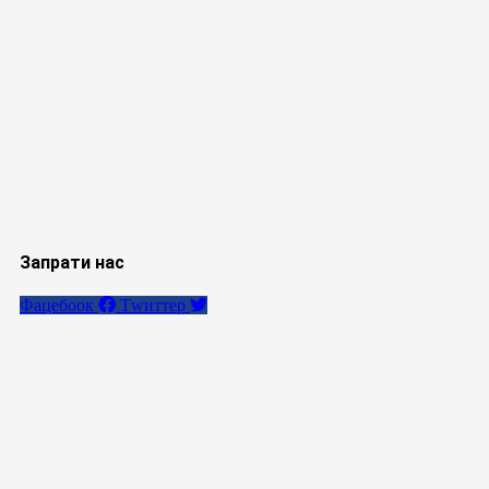
Запрати нас
Фацебоок
Тwиттер