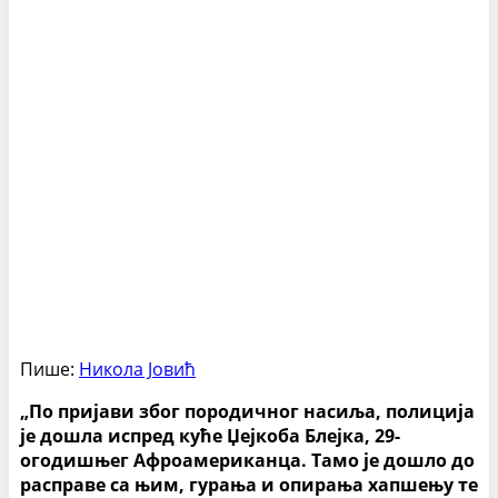
Пише:
Никола Јовић
„По пријави због породичног насиља, полиција
је дошла испред куће Џејкоба Блејка, 29-
огодишњег Афроамериканца. Тамо је дошло до
расправе са њим, гурања и опирања хапшењу те