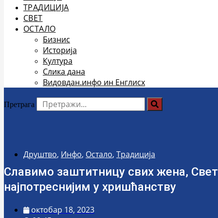
ТРАДИЦИЈА
СВЕТ
ОСТАЛО
Бизнис
Историја
Култура
Слика дана
Видовдан.инфо ин Енглисх
Претрага
Друштво
,
Инфо
,
Остало
,
Традиција
Славимо заштитницу свих жена, Свету
најпотреснијим у хришћанству
октобар 18, 2023