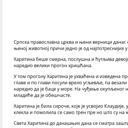
Српска православна црква и њени верници данас с
њеној животној причи једно је од најпотреснијих 
Харитина беше смерна, послушна и ћутљива девојка
наредио велики прогон хришћана.
У том прогону Харитина је ухваћена и изведена пр
главе и по глави посули врело угљевље, па везали 
наредио да је баце у море. На чуђење окупљеног на
младиће да је обешчасте.
Харитина је била сироче, које је усвојио Клаудије,
клекла и помолила се само трен пре но што су на њ
Света Харитина до данашњих дана се сматра зашти