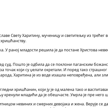
лаве Свету Харитину, мученицу и светитељку из трећег в
у хришћанству.
. У раној младости решила је да постане Христова невес
ед суд. Пошто је одбила да се поклони паганским божанс
за точак који су џелати окретали. И поред тако страшног 
рода, Харитина је из воде изашла неповређена, али зли с
 угледни хришћанин, који ју је од малена тако и васпитава
у кренули младићи да је обешчасте. Умрла је пре него шт
тницом невиних и смерних девојака и жена. Верује се д