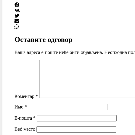
Оставите одговор
Ваша адреса е-поште неће бити објављена.
Неопходна пољ
Коментар
*
Име
*
Е-пошта
*
Веб место