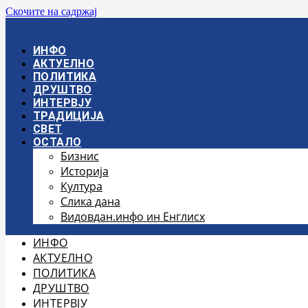
Скочите на садржај
ИНФО
АКТУЕЛНО
ПОЛИТИКА
ДРУШТВО
ИНТЕРВЈУ
ТРАДИЦИЈА
СВЕТ
ОСТАЛО
Бизнис
Историја
Култура
Слика дана
Видовдан.инфо ин Енглисх
ИНФО
АКТУЕЛНО
ПОЛИТИКА
ДРУШТВО
ИНТЕРВЈУ