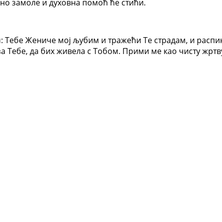
ено замоле и духовна помоћ ће стићи.
м: Тебе Жениче мој љубим и тражећи Те страдам, и расп
за Тебе, да бих живела с Тобом. Прими ме као чисту жрт