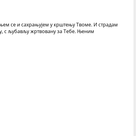
ињем се и сахрањујем у крштењу Твоме. И страдам
ву, с љубављу жртвовану за Тебе. Њеним