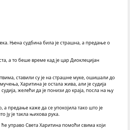
ека. Њена судбина била је страшна, а предање о
та, а то беше време кад је цар Диоклецијан
твима, ставили су је на страшне муке, ошишали до
мучења, Харитина је остала жива, али је судија
удија, желећи да је понизи до краја, посла на њу
о, а предање каже да се упокојила тако што је
о ју је такла њихова рука.
а ће управо Света Харитина помоћи свима који