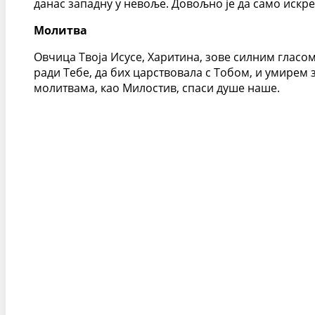
данас западну у невоље. Довољно је да само искр
Молитва
Овчица Твоја Исусе, Харитина, зове силним гласо
ради Тебе, да бих царствовала с Тобом, и умирем 
молитвама, као Милостив, спаси душе наше.