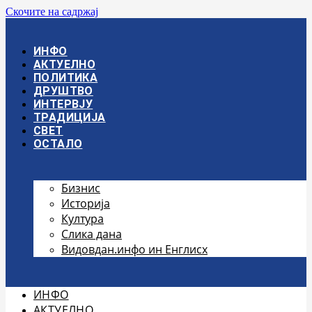
Скочите на садржај
ИНФО
АКТУЕЛНО
ПОЛИТИКА
ДРУШТВО
ИНТЕРВЈУ
ТРАДИЦИЈА
СВЕТ
ОСТАЛО
Бизнис
Историја
Култура
Слика дана
Видовдан.инфо ин Енглисх
ИНФО
АКТУЕЛНО