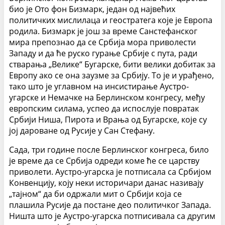
био је Ото фон Бизмарк, један од највећих
политичких мислилаца и геостратега које је Европа
родила. Бизмарк је још за време Санстефанског
мира препознао да се Србија мора приволести
Западу и да ће руско гурање Србије с пута, ради
стварања „Велике“ Бугарске, бити велики добитак за
Европу ако се она заузме за Србију. То је и урађено,
тако што је углавном на инсистирање Аустро-
угарске и Немачке на Берлинском конгресу, међу
европским силама, успео да испослује повратак
Србији Ниша, Пирота и Врања од Бугарске, које су
јој дароване од Русије у Сан Стефану.
Сада, три године после Берлинског конгреса, било
је време да се Србија одреди коме ће се царству
приволети.
Аустро-угарска је потписала са Србијом
Конвенцију, коју неки историчари данас називају
„тајном“ да би одржали мит о Србији која се
плашила Русије да постане део политичког Запада.
Ништа што је Аустро-угарска потписивала са другим