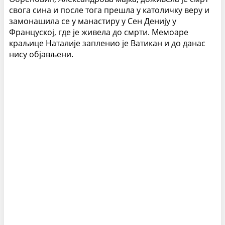
свога сина и после тога прешла у католичку веру и
замонашила се у манастиру у Сен Денију у
Француској, где је живела до смрти. Мемоаре
краљице Наталије запленио је Ватикан и до данас
нису објављени.