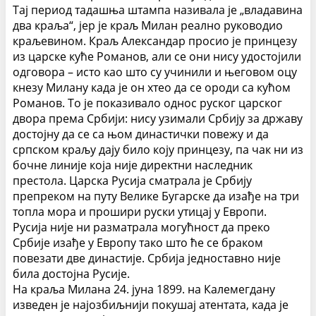
Тај период тадашња штампа називала је „владавина
два краља“, јер је краљ Милан реално руководио
краљевином.
Краљ Александар просио је принцезу
из царске куће Романов, али се они нису удостојили
одговора – исто као што су учинили и његовом оцу
кнезу Милану када је он хтео да се ороди са кућом
Романов. То је показивало однос руског царског
двора према Србији: нису узимали Србију за државу
достојну да се са њом династички повежу и да
српском краљу дају било коју принцезу, па чак ни из
бочне линије која није директни наследник
престола. Царска Русија сматрала је Србију
препреком на путу Велике Бугарске да изађе на три
топла мора и прошири руски утицај у Европи.
Русија није ни разматрала могућност да преко
Србије изађе у Европу тако што ће се браком
повезати две династије. Србија једноставно није
била достојна Русије.
На краља Милана 24. јуна 1899. на Калемегдану
изведен је најозбиљнији покушај атентата, када је