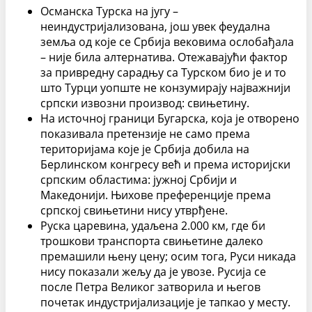
Османска Турска на југу –
неиндустријализована, још увек феудална
земља од које се Србија вековима ослобађала
– није била алтернатива. Отежавајући фактор
за привредну сарадњу са Турском био је и то
што Турци уопште не конзумирају најважнији
српски извозни производ: свињетину.
На источној граници Бугарска, која је отворено
показивала претензије не само према
територијама које је Србија добила на
Берлинском конгресу већ и према историјски
српским областима: јужној Србији и
Македонији. Њихове преференције према
српској свињетини нису утврђене.
Руска царевина, удаљена 2.000 км, где би
трошкови транспорта свињетине далеко
премашили њену цену; осим тога, Руси никада
нису показали жељу да је увозе. Русија се
после Петра Великог затворила и његов
почетак индустријализације је тапкао у месту.