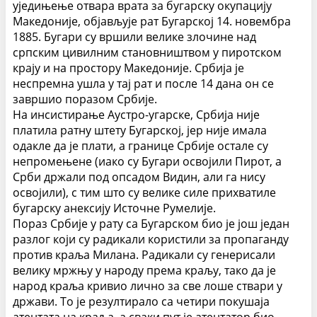
уједињење отвара врата за бугарску окупацију
Македоније, објављује рат Бугарској 14. новембра
1885. Бугари су вршили велике злочине над
српским цивилним становништвом у пиротском
крају и на простору Македоније. Србија је
неспремна ушла у тај рат и после 14 дана он се
завршио поразом Србије.
На инсистирање Аустро-угарске, Србија није
платила ратну штету Бугарској, јер није имала
одакле да је плати, а границе Србије остале су
непромењене (иако су Бугари освојили Пирот, а
Срби држали под опсадом Видин, али га нису
освојили), с тим што су велике силе прихватиле
бугарску анексију Источне Румелије.
Пораз Србије у рату са Бугарском био је још један
разлог који су радикали користили за пропаганду
против краља Милана. Радикали су генерисали
велику мржњу у народу према краљу, тако да је
народ краља кривио лично за све лоше ствари у
држави. То је резултирало са четири покушаја