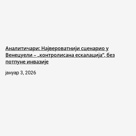
Аналитичари: Највероватнији сценарио у
Венецуели – „контролисана ескалација“, без
потпуне инвазије
јануар 3, 2026