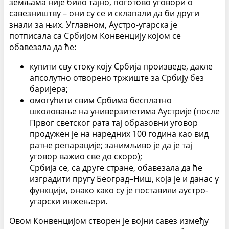
земљама није било тајно, поготово уговори о
савезништву – они су се и склапали да би други
знали за њих. Углавном, Аустро-угарска је
потписала са Србијом Конвенцију којом се
обавезала да ће:
купити сву стоку коју Србија произведе, дакле
апсолутно отворено тржиште за Србију без
баријера;
омогућити свим Србима бесплатно
школовање на универзитетима Аустрије (после
Првог светског рата тај образовни уговор
продужен је на наредних 100 година као вид
ратне репарације; занимљиво је да је тај
уговор важио све до скоро);
Србија се, са друге стране, обавезала да ће
изградити пругу Београд–Ниш, која је и данас у
функцији, онако како су је поставили аустро-
угарски инжењери.
Овом Конвенцијом створен је војни савез између