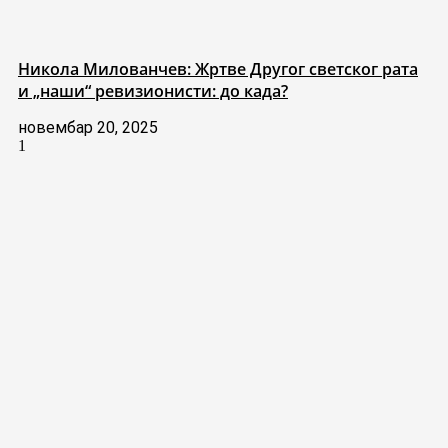
Никола Милованчев: Жртве Другог светског рата
и „наши“ ревизионисти: до када?
новембар 20, 2025