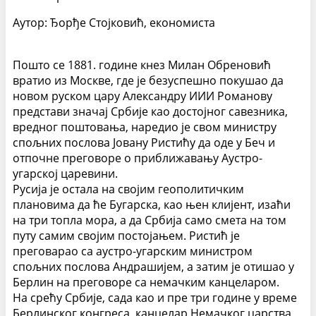
Аутор: Ђорђе Стојковић, економиста
Пошто се 1881. године кнез Милан Обреновић
вратио из Москве, где је безуспешно покушао да
новом руском цару Александру ИИИ Романову
представи значај Србије као достојног савезника,
вредног поштовања, наредио је свом министру
спољних послова Јовану Ристићу да оде у Беч и
отпочне преговоре о приближавању Аустро-
угарској царевини.
Русија је остала на својим геополитичким
плановима да ће Бугарска, као њен клијент, изаћи
на три топла мора, а да Србија само смета на том
путу самим својим постојањем. Ристић је
преговарао са аустро-угарским министром
спољних послова Андрашијем, а затим је отишао у
Берлин на преговоре са немачким канцеларом.
На срећу Србије, сада као и пре три године у време
Берлинског конгреса, канцелар Немачког царства