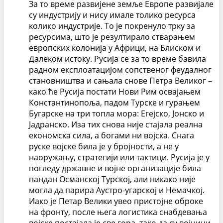
За то време развијене земље Европе развијале
су индустрију и нису имале толико ресурса
колико индустрије. То је покренуло трку за
ресурсима, што је резултирало стварањем
европских колонија у Африци, на Блиском и
Далеком истоку. Русија се за то време бавила
радном експлоатацијом сопственог феудалног
становништва и сањала снове Петра Великог –
како ће Русија постати Нови Рим освајањем
Константинопоља, падом Турске и гурањем
Бугарске на три топла мора: Егејско, Јонско и
Јадранско. Иза тих снова није стајала реална
економска сила, а богами ни војска. Снага
руске војске била је у бројности, а не у
наоружању, стратегији или тактици. Русија је у
погледу државне и војне организације била
пандан Османској Турској, али никако није
могла да парира Аустро-угарској и Немачкој.
Иако је Петар Велики увео пристојне оброке
на фронту, после њега логистика снабдевања