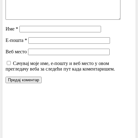
Име
*
Е-пошта
*
Веб место
Сачувај моје име, е-пошту и веб место у овом
прегледачу веба за следећи пут када коментаришем.