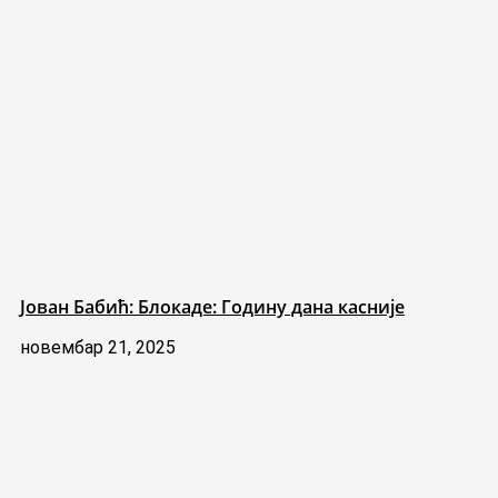
Јован Бабић: Блокаде: Годину дана касније
новембар 21, 2025