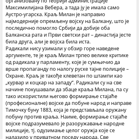
организовану по теорији администрације
Максимилијана Вебера, а тада ју је имала само
Аустро-угарска. Краљ Милан је направио
најмодерније опремљену војску на Балкану, што је
последично помогло Србији да добије оба
Балканска рата и Први светски рат – династија јесте
била друга, али је војска била иста.
Радикали нису узимали у обзир горе наведене
аргументе, те је краљ Милан трпео велике критике
од радикала у парламенту, које је сумњичио да
врше пропаганду по налогу руске тајне полиције –
Охране. Краљ је такође клеветан по штампи као
„курвар и коцкар на западу“. Радикали су на све
начине покушавали да збаце краља Милана, па су
тако искористили његово формирање стајаће
(професионалне) војске да побуне народ и направе
Тимочку буну 1883, која је представљала оружану
побуну против краља. Наиме, формирање стајаће
војске подразумевало је разоружавање народне
милиције, тј. одузимање целог оружја које се
налазило у приватном поседу народа. Све