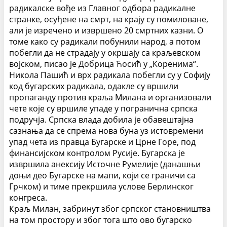
радикалске вође из Главног одбора радикалне
странке, осуђене на смрт, на крају су помиловане,
али је изречено и извршено 20 смртних казни. О
томе како су радикали побунили народ, а потом
побегли да не страдају у окршају са краљевском
војском, писао је Добрица Ћосић у „Коренима“.
Никола Пашић и врх радикала побегли су у Софију
код бугарских радикала, одакле су вршили
пропаганду против краља Милана и организовали
чете које су вршиле упаде у погранична српска
подручја. Српска влада добила је обавештајна
сазнања да се спрема нова буна уз истовремени
упад чета из правца Бугарске и Црне Горе, под
финансијском контролом Русије.
Бугарска је
извршила анексију Источне Румелије (данашњи
доњи део Бугарске на мапи, који се граничи са
Грчком) и тиме прекршила услове Берлинског
конгреса.
Краљ Милан, забринут због српског становништва
на том простору и због тога што ово бугарско