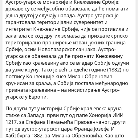
Аустро-угарске монархије и Кнежевине Србије;
државе су се међусобно обавезале да ће помагати
једна другој у случају напада. Аустро-угарска је
гарантовала територијални суверенитет и
интегритет Кнежевине Србије, није се противила и
залагала се код других земаља да прихвате српско
територијално проширење изван јужних граница
Србије, осим Новопазарског санџака. Аустро-
угарска се обавезала да ће признати Кнежевину
Србију као краљевину ако се владар Србије одлучи
да узме круну.
Тако је већ следеће године (1882) по
потпису Конвенције кнез Милан Обреновић
крунисан за краља, а Србија постала међународно
призната краљевина – на инсистирање Аустро-
угарске у Европи.
По други пут у историји Србије краљевска круна
стиже са Запада: први пут од папе Хонорија ИИИ
1217. за Стефана Немањића Првовенчаног, други
пут од аустро-угарског цара Франца Јозефа И
Хабзбурга 1882. за Милана Обреновића. Као што