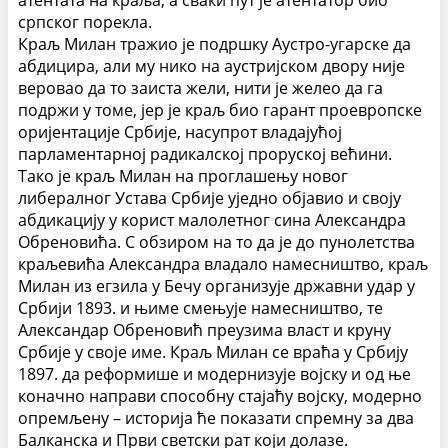
атентата на краља, а сваки пут је атентатор био
српског порекла.
Краљ Милан тражио је подршку Аустро-угарске да
абдицира, али му нико на аустријском двору није
веровао да то заиста жели, нити је желео да га
подржи у томе, јер је краљ био гарант проевропске
оријентације Србије, насупрот владајућој
парламентарној радикалској проруској већини.
Тако је краљ Милан на проглашењу новог
либералног Устава Србије уједно објавио и своју
абдикацију у корист малолетног сина Александра
Обреновића. С обзиром на то да је до пунолетства
краљевића Александра владало намесништво, краљ
Милан из егзила у Бечу организује државни удар у
Србији 1893. и њиме смењује намесништво, те
Александар Обреновић преузима власт и круну
Србије у своје име. Краљ Милан се враћа у Србију
1897. да реформише и модернизује војску и од ње
коначно направи способну стајаћу војску, модерно
опремљену – историја ће показати спремну за два
Балканска и Први светски рат који долазе.