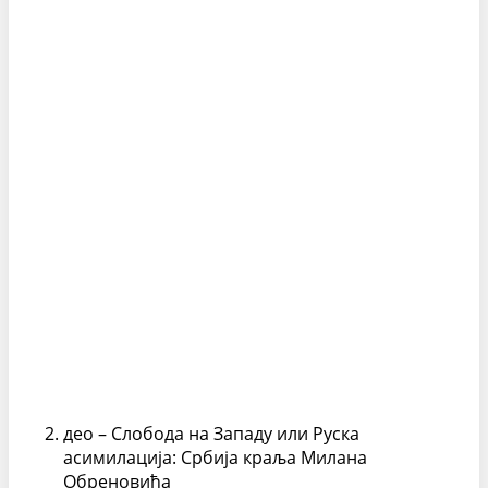
део – Слобода на Западу или Руска
асимилација: Србија краља Милана
Обреновића