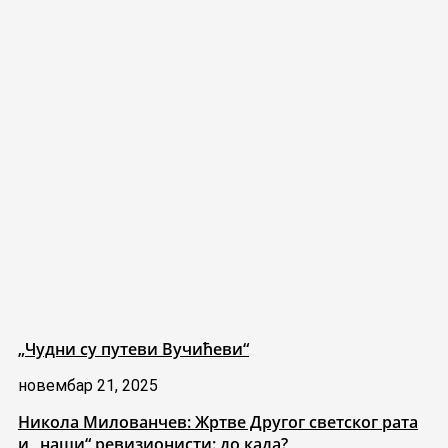
„Чудни су путеви Вучићеви“
новембар 21, 2025
Никола Милованчев: Жртве Другог светског рата
и „наши“ ревизионисти: до када?