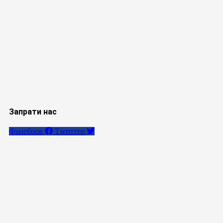
Запрати нас
Фацебоок
Тwиттер