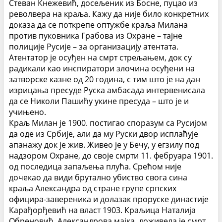
Стеван Кнежевић, досељеник из Босне, пуцао из
револвера на краља. Кажу да није било конкретних
доказа да се поткрепе оптужбе краља Милана
против пуковника Грабова из Охране – тајне
полиције Русије – за организацију атентата.
Атентатор је осуђен на смрт стрељањем, док су
радикали као инспиратори злочина осуђени на
затворске казне од 20 година, с тим што је на дан
изрицања пресуде Руска амбасада интервенисала
да се Николи Пашићу укине пресуда – што је и
учињено.
Краљ Милан је 1900. постигао споразум са Русијом
да оде из Србије, али да му Руски двор исплаћује
апанажу док је жив. Живео је у Бечу, у егзилу под
надзором Охране, до своје смрти 11. фебруара 1901.
од последица запаљења плућа. Срећом није
дочекао да види брутално убиство свога сина
краља Александра од стране групе српских
официра-завереника и долазак проруске династије
Карађорђевић на власт 1903.
Краљица Наталија
Обреновић, Александрова мајка, доживела је смрт