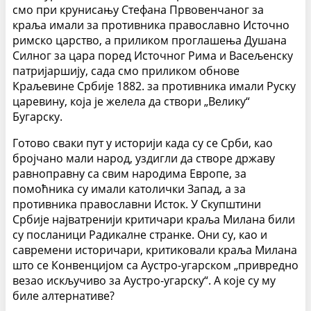
смо при крунисању Стефана Првовенчаног за
краља имали за противника православно Источно
римско царство, а приликом проглашења Душана
Силног за цара поред Источног Рима и Васељенску
патријаршију, сада смо приликом обнове
Краљевине Србије 1882. за противника имали Руску
царевину, која је желела да створи „Велику“
Бугарску.
Готово сваки пут у историји када су се Срби, као
бројчано мали народ, уздигли да створе државу
равноправну са свим народима Европе, за
помоћника су имали католички Запад, а за
противника православни Исток.
У Скупштини
Србије најватренији критичари краља Милана били
су посланици Радикалне странке. Они су, као и
савремени историчари, критиковали краља Милана
што се Конвенцијом са Аустро-угарском „привредно
везао искључиво за Аустро-угарску“. А које су му
биле алтернативе?