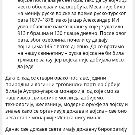
војске постајала је све гора, тако да су војници
често оболевали од скорбута. Меса није било
на менију руске војске за време руско-турског
рата 1877–1878, иако је цар Александар ИИ
увео обавезне пакете хране у које је улазило
913 г брашна и 130 г каше дневно. После овог
рата, због озеблина, почели су да дају
војницима 145 г вотке дневно. Да се вратимо
на нашу свињетину – руска војска не би била
тржиште за њу, јер војска није добијала месо
да једе.
Дакле, кад се ствари овако поставе, једини
природни и логични трговински партнер Србије
била је Аустро-угарска монархија, од које смо за
наш извоз свињетине могли да добијемо:
технологију, железницу, модерно оружје за војску и
знање како се организује држава и војска – све оно
чега старе монархије Истока нису имале.
Данас све државе света имају државну бирократију