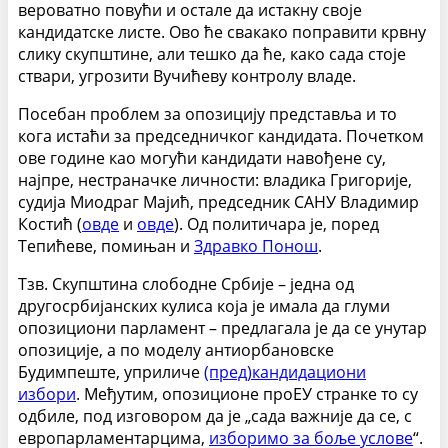
вероватно повући и остале да истакну своје
кандидатске листе. Ово ће свакако поправити крвну
слику скупштине, али тешко да ће, како сада стоје
ствари, угрозити Вучићеву контролу владе.
Посебан проблем за опозицију представља и то
кога истаћи за председничког кандидата. П
очетком
ове године као могући кандидати навођене су,
најпре, нестраначке личности: владика Григорије,
судија Миодраг Мајић,
председник САНУ Владимир
Костић (
овде
и
овде
). Од политичара је, поред
Тепићеве, помињан и
Здравко Понош
.
Тзв. Скупштина слободне Србије – једна од
другосрбијанских кулиса која је имала да глуми
опозициони парламент – предлагала је да се унутар
опозиције, а по моделу антиорбановске
Будимпеште, уприличе
(пред)кандидациони
избори
. Међутим, опозиционе проЕУ странке то су
одбиле, под изговором да је „сада важније да се, с
европарламентарцима,
изборимо за боље услове
“.