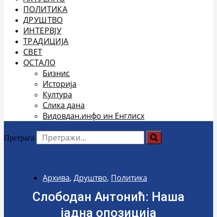
ПОЛИТИКА
ДРУШТВО
ИНТЕРВЈУ
ТРАДИЦИЈА
СВЕТ
ОСТАЛО
Бизнис
Историја
Култура
Слика дана
Видовдан.инфо ин Енглисх
Претрага
Архива
,
Друштво
,
Политика
Слободан Антонић: Наша
јадна опозиција