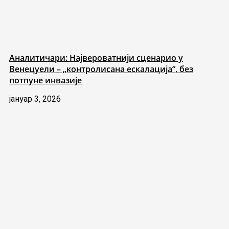
Аналитичари: Највероватнији сценарио у
Венецуели – „контролисана ескалација“, без
потпуне инвазије
јануар 3, 2026