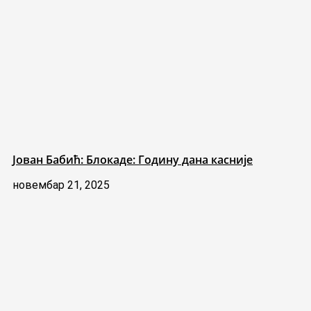
Јован Бабић: Блокаде: Годину дана касније
новембар 21, 2025