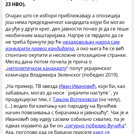
23 НВО).
Очајан што се избори приближавају а опозиција
још нема председничког кандидата којуи би могао
да уђе у други криг, део јавности почео је да се теши
необичним маштаријама. Најпре се тврдило да се
не треба бринути јер
ће
незадовољан народ сам
изнедрити
правог кандидата
, а око њега ће се већ
спонтано окупити и несложне опозиционе странке.
Месец дана потом почела је прича о
„
неполитичком кандидату
“ попут украјинског
комичара Владимира Зеленског (победио 2019).
„На пример, ТВ звезда
Иван Ивановић
, који би, као
забављач, могао да носи `ријалити наступе`, уз
продукцијски тим, с
Тањом Војтеховски
(на челу),
(…) водио би кампању као пародију на Вучићев
начин повезивања с бирачима и јавношћу“. Чак је и
Ивановић ову идеју сасвим озбиљно схватио, па је
одмах изјавипо да би он „
сигурно победио Вучића
“.
Аха, поготово кад се бирачи присете
како се