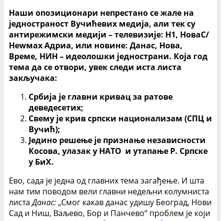
Наши опозиционари непрестано се жале на
једностраност Вучићевих медија, али тек су
антирежимски медији – телевизије: Н1, НоваС/
Неwмаx Адриа, или новине: Данас, Нова,
Време, НИН – идеолошки једнострани. Која год
тема да се отвори, увек следи иста листа
закључака:
Србија је главни кривац за ратове
деведесетих;
Свему је крив српски национализам (СПЦ и
Вучић);
Једино решење је признање независности
Косова, улазак у НАТО и утапање Р. Српске
у БиХ.
Ево, сада је једна од главних тема загађење. И шта
нам тим поводом вели главни недељни колумниста
листа
Данас:
„Смог какав данас удишу Београд, Нови
Сад и Ниш, Ваљево, Бор и Панчево“ проблем је који