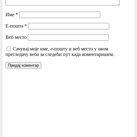
Име
*
Е-пошта
*
Веб место
Сачувај моје име, е-пошту и веб место у овом
прегледачу веба за следећи пут када коментаришем.