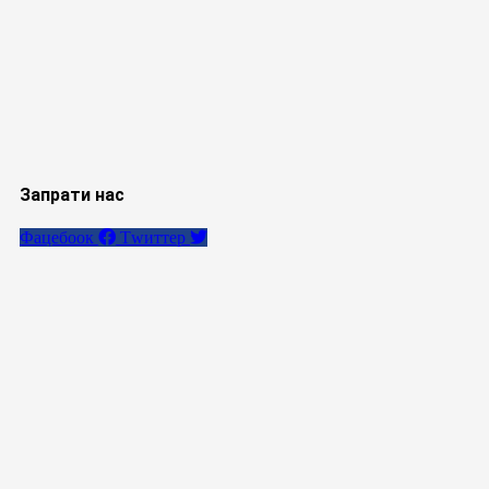
Запрати нас
Фацебоок
Тwиттер