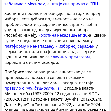
забављао с Месићем
, а
шта је све причао о СПЦ
.
Хронични проблем опозиције, пола године пред
изборе, јесте дубока подељеност – не само на
пробриселске и суверенистичке странке, већ и
унутар сваког од ова два идеолошка табора
(посебно између
крхотина некадашњег ДС
-а).
Двери
су биле предложиле опозицији врло разумну
платформу о ненападању и изборној сарадњи
у
седам тачака, али она је игнорисана, а сад су и
НДБГД и ЗзС изашли са
сличним предлогом
,
вероватно с истим исходом.
Пробриселска опозициона јавност као да се
припрема за пораз, па се теши некаквим
нумеролошким циклизмом. Наводно, постоји
правило о
три дванаестице
: 12 година власти
Милошевића (1987-2000), 12 година власти ДОС-а
(2000-2012) и 12 година власти Вучића (2012-2024).
Дакле, Вучић неће баш пасти 2022, али хоће 2024.
године. Да није Вучића не бисмо ни знали какве све