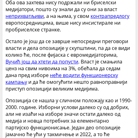
Оба ова захтева нису подржали ни бриселски
медијатори, пошто су знали да су они за власт
неприхватљиви
, а на њима, у свом
контрапредлогу
европосредницима, више нису инсистирале ни
пробриселске странке.
Остало је још да се заврше непосредни преговори
власти и дела опозиције у скупштини, па да се види
колико ће, после фијаска с евромедијаторима,
Вучић још да хтети да попусти
. Власт је смањила
ценз на свим нивоима на 3%, обећала да седам
дана пред изборе
неће водити функционерску
кампању
и да ће омогућити нешто равноправнији
приступ опозицији великим медијима.
Опозиција се нашла у сличном положају као и 1990-
2000. године. Изборни услови далеко су од добрих,
али не изаћи на изборе значи остати далеко од
медија и новца потребних за елементарно
партијско функционисање. Један део опозиције
јамачно ће ући у такмичење и 2022, а то ће