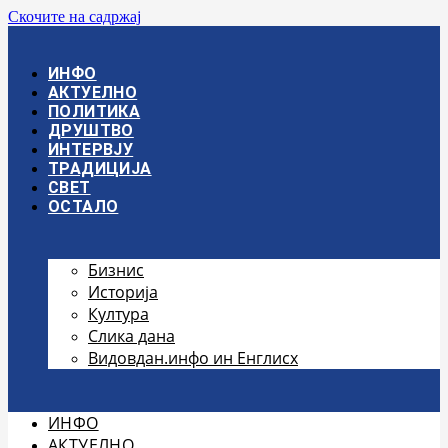
Скочите на садржај
ИНФО
АКТУЕЛНО
ПОЛИТИКА
ДРУШТВО
ИНТЕРВЈУ
ТРАДИЦИЈА
СВЕТ
ОСТАЛО
Бизнис
Историја
Култура
Слика дана
Видовдан.инфо ин Енглисх
ИНФО
АКТУЕЛНО