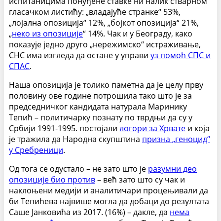
испитаницима понуђене ставке ни налик стварном
гласачком листићу: „владајуће странке“ 53%,
„лојална опозиција“ 12%, „бојкот опозиција“ 21%,
„
неко из опозиције
“ 14%. Чак и у Београду, како
показује једно друго „нережимско“ истраживање,
СНС има изгледа да остане у управи
уз помоћ СПС и
СПАС
.
Наша опозиција је толико паметна да је целу прву
половину ове године потрошила тако што је за
председничког кандидата натурала Маринику
Тепић – политичарку познату по тврдњи да су у
Србији 1991-1995. постојали
логори за Хрвате
и која
је тражила да Народна скупштина
призна „геноцид“
у Сребреници
.
Од тога се одустало – не зато што је
разумни део
опозиције био против
– већ зато што су чак и
наклоњени медији и аналитичари процењивали да
би Тепићева највише могла да добаци до резултата
Саше Јанковића из 2017. (16%) – дакле, да
нема