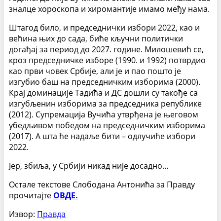
зналце хороскопа и хиромантије имамо међу нама.
Штагод било, и председнички избори 2022, као и
већина њих до сада, биће кључни политички
догађај за период до 2027. године.
Милошевић се,
кроз председничке изборе (1990. и 1992) потврдио
као први човек Србије, али је и пао пошто је
изгубио баш на председничким изборима (2000).
Крај доминације Тадића и ДС дошли су такође са
изгубљенин изборима за председника републике
(2012). Супремација Вучића утврђена је његовом
убедљивом победом на председничким изборима
(2017). А шта ће надаље бити – одлучиће избори
2022.
Јер, збиља, у Србији никад није досадно…
Остале текстове Слободана Антонића за Правду
прочитајте
ОВДЕ.
Извор:
Правда