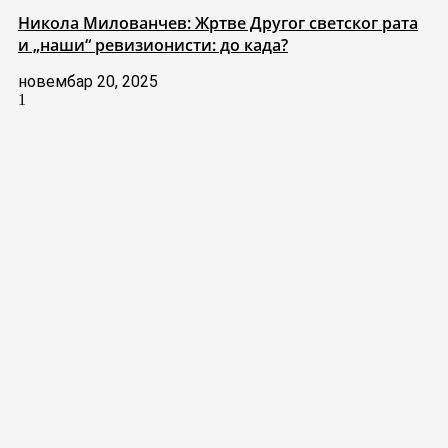
Никола Милованчев: Жртве Другог светског рата
и „наши“ ревизионисти: до када?
новембар 20, 2025