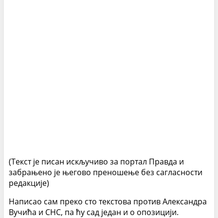
(Текст је писан искључиво за портал Правда и
забрањено је његово преношење без сагласности
редакције)
Написао сам преко сто текстова против Александра
Вучића и СНС, па ћу сад један и о опозицији.