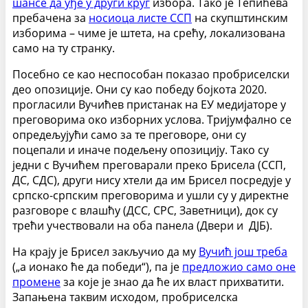
шансе да уђе у други круг
избора. Тако је Тепићева
пребачена за
носиоца листе ССП
на скупштинским
изборима – чиме је штета, на срећу, локализована
само на ту странку.
Посебно се као неспособан показао пробриселски
део опозиције. Они су као победу бојкота 2020.
прогласили Вучићев пристанак на ЕУ медијаторе у
преговорима око изборних услова. Тријумфално се
опредељујући само за те преговоре, они су
поцепали и иначе подељену опозицију. Тако су
једни с Вучићем преговарали преко Брисела (ССП,
ДС, СДС), други нису хтели да им Брисел посредује у
српско-српским преговорима и ушли су у директне
разговоре с влашћу (ДСС, СРС, Заветници), док су
трећи учествовали на оба панела (Двери и ДЈБ).
На крају је Брисел закључио да му
Вучић још треба
(„а ионако ће да победи“), па је
предложио само оне
промене
за које је знао да ће их власт прихватити.
Запањена таквим исходом, пробриселска