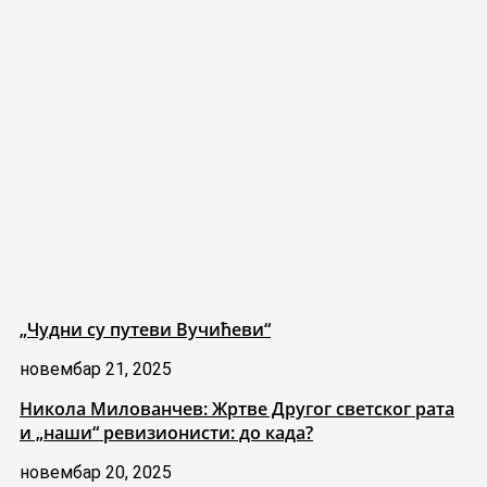
„Чудни су путеви Вучићеви“
новембар 21, 2025
Никола Милованчев: Жртве Другог светског рата
и „наши“ ревизионисти: до када?
новембар 20, 2025