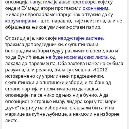
опозиција
напустила је даље преговоре
, које су
онда и ЕУ медијатори прогласили
окончаним
.
Ђилас је европарламентарце чак оптужио да су
корумпирани
– што, наравно, није неистина, али не
објашњава њихов узми-или-остави папир.
Опозиција је, као своје
неодустајне захтеве
,
тражила да
председнички, скупштински и
београдски избори буду у различито време, као и
то да Вучић више
не буде носилац свих листа
, од
локала до парламента
. Оба захтева начелно су била
разумна, али реално, била су смешна. И 2012.
истовремено су уприличени председнички,
скупштински и општински избори, и то баш од
стране партија и политичара из данашње
опозиције, па се нико од њих није бунио. А да
опозиционе странке имају лидера који у тој мери
„вуче“ партију на изборима, стављали би га и на
маркице за кућне љубимце, а некмоли на изборне
листе.