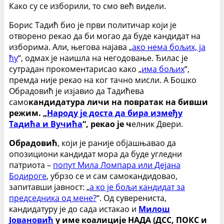
Како су се изборили, то смо већ видели.
Борис Тадић био је први политичар који је
отворено рекао да би могао да буде кандидат на
изборима. Али, његова најава „
ако нема бољих, ја
ћу
“, одмах је наишла на негодовање. Ђилас је
сутрадан прокоментарисао како „
има бољих
“,
премда није рекао на ког тачно мисли. А Бошко
Обрадовић је изјавио да Тадићева
само
кандидатура личи на повратак на бивши
режим. „
Народу је доста да бира између
Тадића и Вучића
“, рекао је ч
елник Двери.
Обрадовић
, који је раније објашњавао да
опозициони кандидат мора да буде угледни
патриота –
попут Мила Ломпара или Дејана
Бодироге
, убрзо се и сам самокандидовао,
запитавши јавност: „
а ко је бољи кандидат за
председника од мене?
“. Од суверениста,
кандидатуру је до сада истакао и
Милош
Јовановић
у име коалиције НАДА (ДСС, ПОКС и