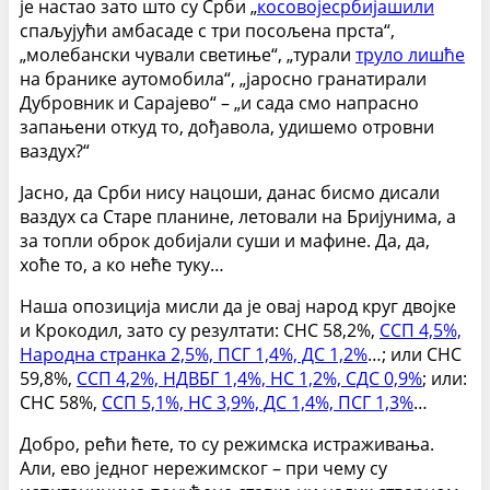
је настао зато што су Срби „
косовојесрбијашили
спаљујући амбасаде с три посољена прста“,
„молебански чували светиње“, „турали
труло лишће
на бранике аутомобила“, „јаросно гранатирали
Дубровник и Сарајево“ – „и сада смо напрасно
запањени откуд то, дођавола, удишемо отровни
ваздух?“
Јасно, да Срби нису нацоши, данас бисмо дисали
ваздух са Старе планине, летовали на Бријунима, а
за топли оброк добијали суши и мафине. Да, да,
хоће то, а ко неће туку…
Наша опозиција мисли да је овај народ круг двојке
и Крокодил, зато су резултати:
СНС 58,2%,
ССП 4,5%,
Народна странка 2,5%, ПСГ 1,4%, ДС 1,2%
…; или СНС
59,8%,
ССП 4,2%, НДВБГ 1,4%, НС 1,2%, СДС 0,9%
; или:
СНС 58%,
ССП 5,1%, НС 3,9%, ДС 1,4%, ПСГ 1,3%
…
Добро, рећи ћете, то су режимска истраживања.
Али, ево једног нережимског – при чему су