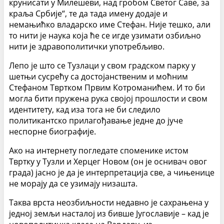
крунисати у Милешеви, над гробом Светог Саве, за
краља Србије“, те да тада имену додаје и
немањићко владарско име Стефан. Није тешко, али
то нити је наука која ће се игде узимати озбиљно
нити је здравополитички употребљиво.
Лепо је што се Тузлаци у свом градском парку у
шетњи сусрећу са достојанственим и моћним
Стефаном Твртком Првим Котроманићем. И то би
могла бити пружена рука својој прошлости и свом
идентитету, кад иза тога не би следило
политикантско прилагођавање једне до јуче
неспорне биографије.
Ако на интернету погледате споменике истом
Твртку у Тузли и Херцег Новом (он је оснивач овог
града) јасно је да је интерпретација све, а чињенице
не морају да се узимају низашта.
Таква врста неозбиљности недавно је сахрањена у
једној земљи насталој из бивше Југославије – кад је