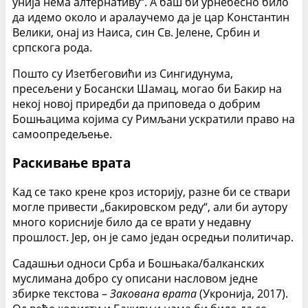
унија нема алтернативу“. А баш би урнебесно било
да идемо около и аралаучемо да је цар Константин
Велики, онај из Наиса, син Св. Јелене, Србин и
српскога рода.
Пошто су Изетбеговићи из Сингидунума,
пресељени у Босански Шамац, могао би Бакир на
некој новој приредби да приповеда о добрим
Бошњацима којима су Римљани ускратили право на
самоопредељење.
Раскивање врата
Кад се тако крене кроз историју, разне би се ствари
могле привести „бакировском реду“, али би аутору
много корисније било да се врати у недавну
прошлост. Јер, он је само један осредњи политичар.
Садашњи односи Срба и Бошњака/балканских
муслимана добро су описани насловом једне
збирке текстова –
Закована врата
(Укронија, 2017).