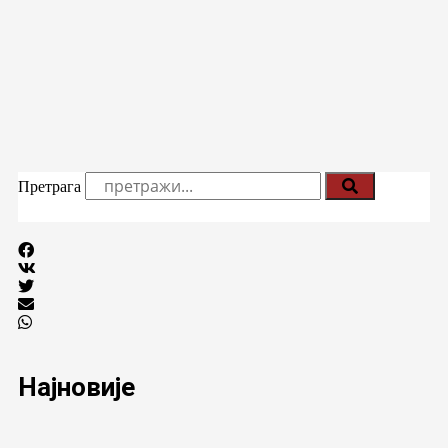
Претрага
Најновије