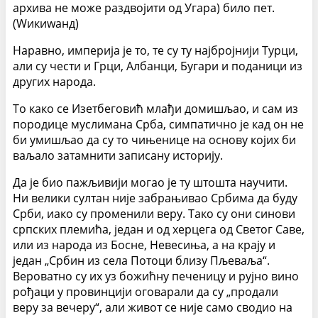
архива не може раздвојити од Угара) било пет.
(Wикиwанд)
Наравно, империја је то, те су ту најбројнији Турци,
али су чести и Грци, Албанци, Бугари и поданици из
других народа.
То како се Изетбеговић млађи домишљао, и сам из
породице муслимана Срба, симпатично је кад он не
би умишљао да су то чињенице на основу којих би
ваљало затамнити записану историју.
Да је био пажљивији могао је ту штошта научити.
Ни велики султан није забрањивао Србима да буду
Срби, иако су променили веру. Тако су они синови
српских племића, један и од херцега од Светог Саве,
или из народа из Босне, Невесиња, а на крају и
један „Србин из села Потоци близу Пљеваља“.
Вероватно су их уз божићну печеницу и рујно вино
рођаци у провинцији оговарали да су „продали
веру за вечеру“, али живот се није само сводио на