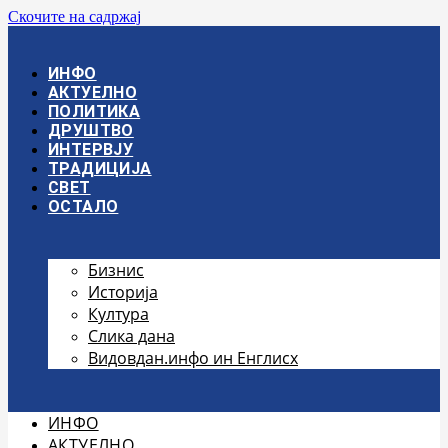
Скочите на садржај
ИНФО
АКТУЕЛНО
ПОЛИТИКА
ДРУШТВО
ИНТЕРВЈУ
ТРАДИЦИЈА
СВЕТ
ОСТАЛО
Бизнис
Историја
Култура
Слика дана
Видовдан.инфо ин Енглисх
ИНФО
АКТУЕЛНО