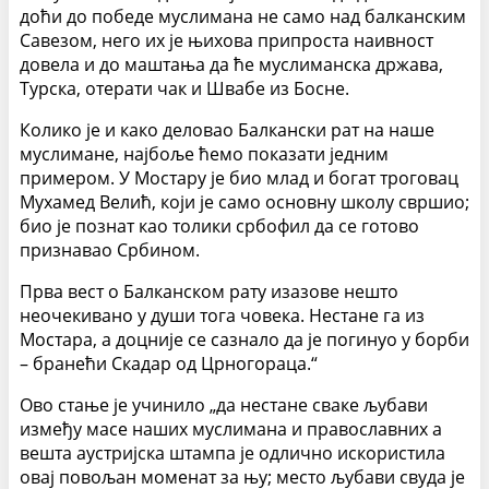
доћи до победе муслимана не само над балканским
Савезом, него их је њихова припроста наивност
довела и до маштања да ће муслиманска држава,
Турска, отерати чак и Швабе из Босне.
Колико је и како деловао Балкански рат на наше
муслимане, најбоље ћемо показати једним
примером. У Мостару је био млад и богат троговац
Мухамед Велић, који је само основну школу свршио;
био је познат као толики србофил да се готово
признавао Србином.
Прва вест о Балканском рату изазове нешто
неочекивано у души тога човека. Нестане га из
Мостара, а доцније се сазнало да је погинуо у борби
– бранећи Скадар од Црногораца.“
Ово стање је учинило „да нестане сваке љубави
између масе наших муслимана и православних а
вешта аустријска штампа је одлично искористила
овај повољан моменат за њу; место љубави свуда је