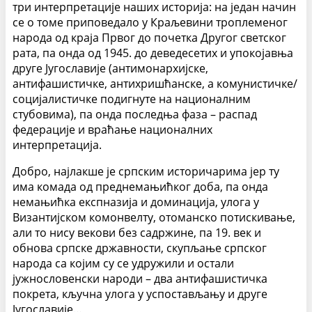
три интерпретације наших историја: на један начин
се о томе приповедало у Краљевини троплеменог
народа од краја Првог до почетка Другог светског
рата, па онда од 1945. до деведесетих и упокојавња
друге Југославије (антимонархијске,
антифашистичке, антихришћанске, а комунистичке/
социјалистичке подигнуте на националним
стубовима), па онда последња фаза – распад
федерације и враћање националних
интерпретација.
Добро, најлакше је српским историчарима јер ту
има комада од преднемањићког доба, па онда
немањићка експназија и доминација, улога у
Византијском комонвелту, отоманско потискивање,
али то нису векови без садржине, па 19. век и
обнова српске државности, скупљање српског
народа са којим су се удружили и остали
јужнословенски народи – два антифашистичка
покрета, кључна улога у успостављању и друге
Југославије…