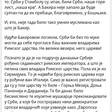
то. Срби у Стамболу су, ипак, били Срби, наше горе
лист, „наша крв“. А Бакира није запало да буде
султан па да их пребаци, благовремено, у Бошњаке.
И, ето, није тада било тако умних муслимана као
што је Бакир.
Идући Бакировом логиком, Срби би без по муке
могли да себе прогласе баш важним владарима
Римског царства. Не велики везири, него цареви!
Познато је да је на подручју данашње Србије
рођено седамнаест римских императора, а што је
петина свих владара Римског царства. Пола их је из
Сирмијума. То је највећи број римских царева који
су рођени ван Италије. Само је важно регистровати
да су у том царству то биле – Горња Мезија, Доња
Панонија и Дарданија. Те би данас било
бесмислено те изузетне мушкарце прекомандовати
у Србе, а које би постројавао неки демократски
српски владарчић који узвикује како „Европска