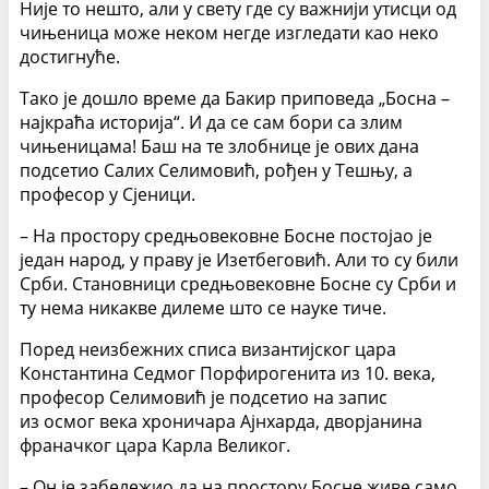
Није то нешто, али у свету где су важнији утисци од
чињеница може неком негде изгледати као неко
достигнуће.
Тако је дошло време да Бакир приповеда „Босна –
најкраћа историја“. И да се сам бори са злим
чињеницама! Баш на те злобнице је ових дана
подсетио Салих Селимовић, рођен у Тешњу, а
професор у Сјеници.
– На простору средњовековне Босне постојао је
један народ, у праву је Изетбеговић. Али то су били
Срби. Становници средњовековне Босне су Срби и
ту нема никакве дилеме што се науке тиче.
Поред неизбежних списа византијског цара
Константина Седмог Порфирогенита из 10. века,
професор Селимовић је подсетио на запис
из осмог века хроничара Ајнхарда, дворјанина
франачког цара Карла Великог.
– Он је забележио да на простору Босне живе само