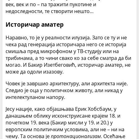
век, век и по – па тражити пукотине и
недоследности, те створити нешто…
Историчар аматер
Наравно, то је у реалности илузија. Зато се ту и не
чека рад генерација историчара него се историја
смишља пред микрофоном у ТВ-студију или на
трибинама, а то чини свако ко за себе сматра да би
могао. И Бакир Изетбеговић, историчар аматер, не
може да одоли изазову.
Човек је завршио архитектуру, али архитекта није.
Следио је оца у политичком животу, али никад у
интелектуланом напору.
Јесу нације, како објашњава Ерик Хобсбаум, у
данашњем облику исконструисане крајем 18. и
почетком 19. века (Бакир мисли у 19. и 20.) у
европским политичким условима, али не – ни на
чему. Та основа је
протонационализам
. Осећање