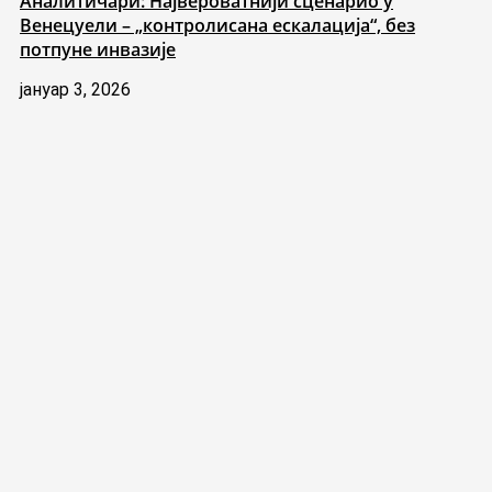
Аналитичари: Највероватнији сценарио у
Венецуели – „контролисана ескалација“, без
потпуне инвазије
јануар 3, 2026