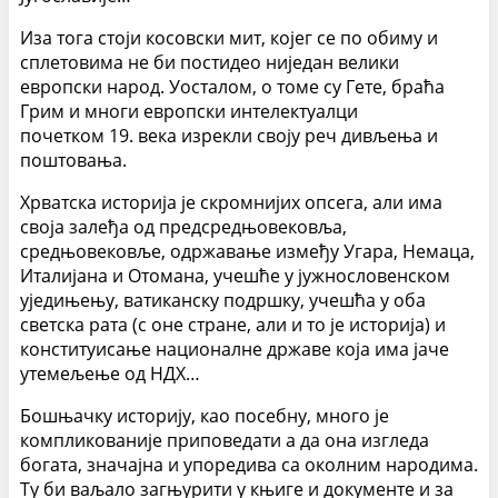
Иза тога стоји косовски мит, којег се по обиму и
сплетовима не би постидео ниједан велики
европски народ. Уосталом, о томе су Гете, браћа
Грим и многи европски интелектуалци
почетком 19. века изрекли своју реч дивљења и
поштовања.
Хрватска историја је скромнијих опсега, али има
своја залеђа од предсредњовековља,
средњовековље, одржавање између Угара, Немаца,
Италијана и Отомана, учешће у јужнословенском
уједињењу, ватиканску подршку, учешћа у оба
светска рата (с оне стране, али и то је историја) и
конституисање националне државе која има јаче
утемељење од НДХ…
Бошњачку историју, као посебну, много је
компликованије приповедати а да она изгледа
богата, значајна и упоредива са околним народима.
Ту би ваљало загњурити у књиге и документе и за