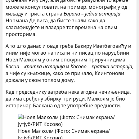
можете консултовати, на пример, монографију од
хиљаду и триста страна
Европа – једна историја
Нормана Дејвиса, да бисте знали како да
класификујете и владаре тог времена на овим
просторима.
А то што данас и овде треба Бакиру Изетбеговићу и
иним није могао написати ни писац по наруџбини
Ноел Малколм у оним опскурним приручницима
Босна – кратка историја
и
Косово – кратка историја
,
а чије су књижице, како се причало, Клинтонови
држали у свом топлом дому.
Кад председнику затреба нека згодна нечињеница,
да има сређену збирку при руци. Малколм је био
историчар Балкана од те употребне вредности.
Ноел Малколм (Фото: Снимак екрана/
Јутјуб/РИТ Косово)