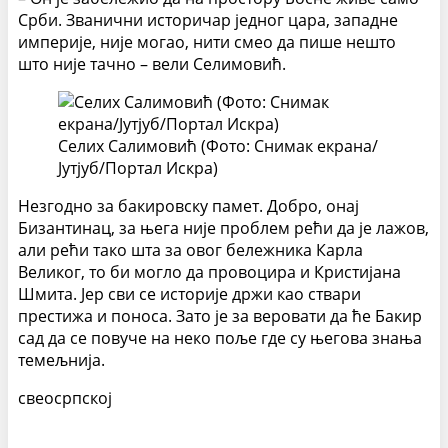
Срби. Званични историчар једног цара, западне
империје, није могао, нити смео да пише нешто
што није тачно – вели Селимовић.
Селих Салимовић (Фото: Снимак екрана/
Јутјуб/Портал Искра)
Незгодно за бакировску памет. Добро, онај
Бизантинац, за њега није проблем рећи да је лажов,
али рећи тако шта за овог бележника Карла
Великог, то би могло да провоцира и Кристијана
Шмита. Јер сви се историје држи као ствари
престижа и поноса. Зато је за веровати да ће Бакир
сад да се повуче на неко поље где су његова знања
темељнија.
свеосрпској