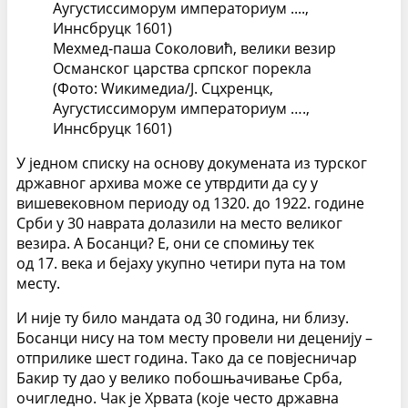
Мехмед-паша Соколовић, велики везир
Османског царства српског порекла
(Фото: Wикимедиа/Ј. Сцхренцк,
Аугустиссиморум императориум ….,
Иннсбруцк 1601)
У једном списку на основу докумената из турског
државног архива може се утврдити да су у
вишевековном периоду од 1320. до 1922. године
Срби у 30 наврата долазили на место великог
везира. А Босанци? Е, они се спомињу тек
од 17. века и бејаху укупно четири пута на том
месту.
И није ту било мандата од 30 година, ни близу.
Босанци нису на том месту провели ни деценију –
отприлике шест година. Тако да се повјесничар
Бакир ту дао у велико побошњачивање Срба,
очигледно. Чак је Хрвата (које често државна