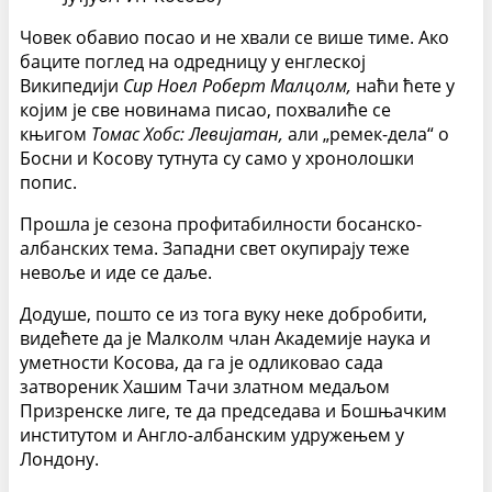
Човек обавио посао и не хвали се више тиме. Ако
баците поглед на одредницу у енглеској
Википедији
Сир Ноел Роберт Малцолм
,
наћи ћете у
којим је све новинама писао, похвалиће се
књигом
Томас Хобс: Левијатан,
али „ремек-дела“ о
Босни и Косову тутнута су само у хронолошки
попис.
Прошла је сезона профитабилности босанско-
албанских тема. Западни свет окупирају теже
невоље и иде се даље.
Додуше, пошто се из тога вуку неке добробити,
видећете да је Малколм члан Академије наука и
уметности Косова, да га је одликовао сада
затвореник Хашим Тачи златном медаљом
Призренске лиге, те да председава и Бошњачким
институтом и Англо-албанским удружењем у
Лондону.