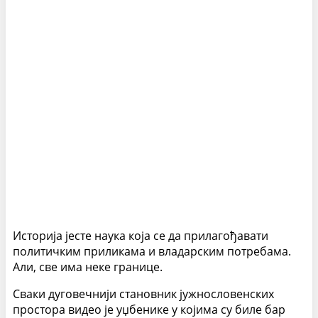
Историја јесте наука која се да прилагођавати
политичким приликама и владарским потребама.
Али, све има неке границе.
Сваки дуговечнији становник јужнословенских
простора видео је уџбенике у којима су биле бар