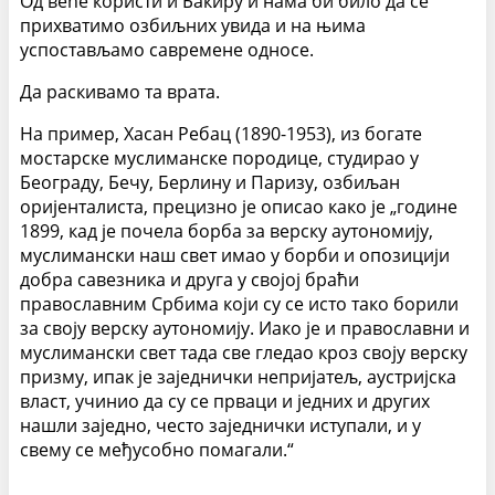
Од веће користи и Бакиру и нама би било да се
прихватимо озбиљних увида и на њима
успостављамо савремене односе.
Да раскивамо та врата.
На пример, Хасан Ребац (1890-1953), из богате
мостарске муслиманске породице, студирао у
Београду, Бечу, Берлину и Паризу, озбиљан
оријенталиста, прецизно је описао како је „године
1899, кад је почела борба за верску аутономију,
муслимански наш свет имао у борби и опозицији
добра савезника и друга у својој браћи
православним Србима који су се исто тако борили
за своју верску аутономију. Иако је и православни и
муслимански свет тада све гледао кроз своју верску
призму, ипак је заједнички непријатељ, аустријска
власт, учинио да су се прваци и једних и других
нашли заједно, често заједнички иступали, и у
свему се међусобно помагали.“