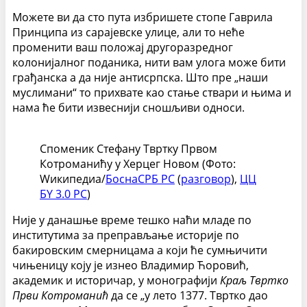
Можете ви да сто пута избришете стопе Гаврила
Принципа из сарајевске улице, али то неће
променити ваш положај другоразредног
колонијалног поданика, нити вам улога може бити
грађанска а да није антисрпска. Што пре „наши
муслимани“ то прихвате као стање ствари и њима и
нама ће бити извеснији сношљиви односи.
Споменик Стефану Твртку Првом
Котроманићу у Херцег Новом (Фото:
Wикипедиа/
БоснаСРБ РС
(
разговор
),
ЦЦ
БY 3.0 РС
)
Није у данашње време тешко наћи младе по
институтима за преправљање историје по
бакировским смерницама а који ће сумњичити
чињеницу коју је изнео Владимир Ћоровић,
академик и историчар, у монографији
Краљ Твртко
Први Котроманић
да се „у лето 1377. Твртко дао