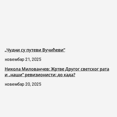
„Чудни су путеви Вучићеви“
новембар 21, 2025
Никола Милованчев: Жртве Другог светског рата
и „наши“ ревизионисти: до када?
новембар 20, 2025