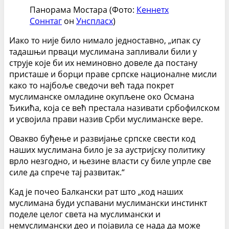
Панорама Мостара (Фото:
Кеннетх
Соннтаг
он
Унспласх
)
Иако то није било нимало једноставно, „ипак су
тадашњи прваци муслимана запливали били у
струје које би их неминовно довеле да постану
присташе и борци праве српске националне мисли
како то најбоље сведочи већ тада покрет
муслиманске омладине окупљене око Османа
Ђикића, која се већ престала називати србофилском
и усвојила прави назив Срби муслиманске вере.
Овакво буђење и развијање српске свести код
наших муслимана било је за аустријску политику
врло незгодно, и њезине власти су биле упрле све
силе да спрече тај развитак.“
Кад је почео Балкански рат што „код наших
муслимана буди успавани муслимански инстинкт
поделе целог света на муслимански и
немуслимански део и појавила се нада да може