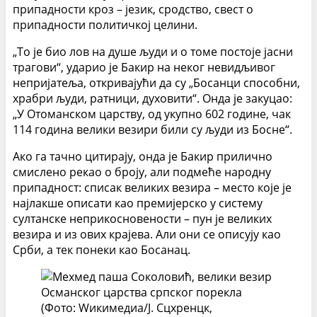
припадности кроз – језик, сродство, свест о
припадности политичкој целини.
„То је био лов на душе људи и о томе постоје јасни
трагови“, ударио је Бакир на неког невидљивог
непријатеља, откривајући да су „Босанци способни,
храбри људи, ратници, духовити“. Онда је закуцао:
„У Отоманском царству, од укупно 602 године, чак
114 година велики везири били су људи из Босне“.
Ако га тачно цитирају, онда је Бакир прилично
смислено рекао о броју, али подмеће народну
припадност: списак великих везира – место које је
најлакше описати као премијерско у систему
султанске неприкосновености – пун је великих
везира и из ових крајева. Али они се описују као
Срби, а тек понеки као Босанац.