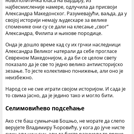
новополитичка класа на Вардару, из
најбесмисленије намере, одлучила да присвоји
Александра Македонског. Разумевајући, ваљда, да у
својој историји немају људескаре за велике
споменике они су се дали на клесање „свог“
Александра, Филипа и њихове породице.
Онда је дошло време кад су их грчки наследници
Александра Великог натерали да себе прогласе
Севреном Македонијом, а да би се целом свету
показало да је све то једно велико антиисторијско
зезање. То јесте колективно понижење, али оно је
неизбежно.
Народ се не сме играти својом историјом. И сада је
то свима јасно, да је једино тако и могло бити.
Селимовићево подсећање
Ако сте баш сумњичав Бошњо, не морате да слепо
верујете Владимиру Ћоровићу, у кога до јуче нисте
сумњали ни у сну, али да бисте разумели то време