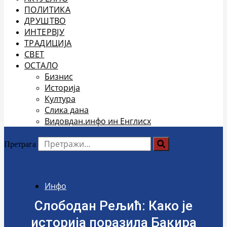
ПОЛИТИКА
ДРУШТВО
ИНТЕРВЈУ
ТРАДИЦИЈА
СВЕТ
ОСТАЛО
Бизнис
Историја
Култура
Слика дана
Видовдан.инфо ин Енглисх
Претрага
Инфо
Слободан Рељић: Како је
историја поразила Бакира