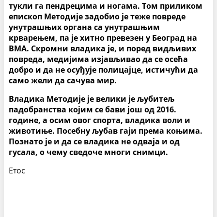
тукли га пендрецима и ногама. Том приликом
епископ Методије задобио је теже повреде
унутрашњих органа са унутрашњим
крварењем, па је хитно превезен у Београд на
ВМА. Скромни владика је, и поред видљивих
повреда, медијима изјављивао да се осећа
добро и да не осуђује полицајце, истичући да
само жели да сачува мир.
Владика Методије је велики је љубитељ
падобранства којим се бави још од 2016.
године, а осим овог спорта, владика воли и
животиње. Посебну љубав гаји према коњима.
Познато је и да се владика не одваја и од
гусала, о чему сведоче многи снимци.
Етос