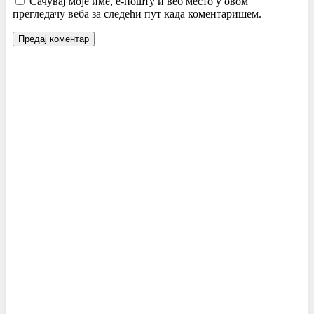
Сачувај моје име, е-пошту и веб место у овом
прегледачу веба за следећи пут када коментаришем.