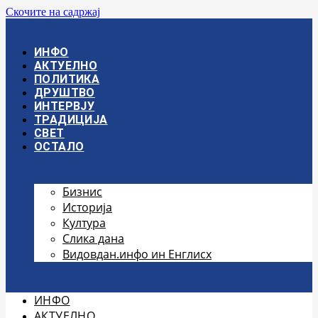
Скочите на садржај
ИНФО
АКТУЕЛНО
ПОЛИТИКА
ДРУШТВО
ИНТЕРВЈУ
ТРАДИЦИЈА
СВЕТ
ОСТАЛО
Бизнис
Историја
Култура
Слика дана
Видовдан.инфо ин Енглисх
ИНФО
АКТУЕЛНО