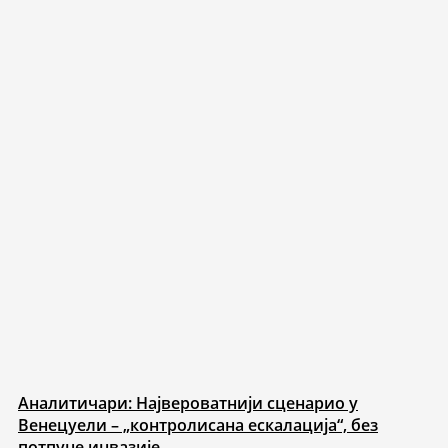
Аналитичари: Највероватнији сценарио у
Венецуели – „контролисана ескалација“, без
потпуне инвазије