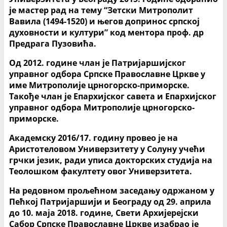
је мастер рад на тему “Зетски Митрополит
Вавила (1494-1520) и његов допринос српској
духовности и култури” код ментора проф. др
Предрага Пузовића.
Од 2012. године члан је Патријаршијског
управног одбора Српске Православне Цркве у
име Митрополије црногорско-приморске.
Такође члан је Епархијског савета и Епархијског
управног одбора Митрополије црногорско-
приморске.
Академску 2016/17. годину провео је на
Аристотеловом Универзитету у Солуну учећи
грчки језик, ради уписа докторских студија на
Теолошком факултету овог Универзитета.
На редовном прољећном заседању одржаном у
Пећкој Патријаршији и Београду од 29. априла
до 10. маја 2018. године, Свети Архијерејски
Сабор Српске Православне Цркве изабрао је