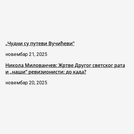
„Чудни су путеви Вучићеви“
новембар 21, 2025
Никола Милованчев: Жртве Другог светског рата
и „наши“ ревизионисти: до када?
новембар 20, 2025