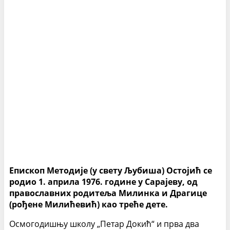
Епископ Методије (у свету Љубиша) Остојић се
родио 1. априла 1976. године у Сарајеву, од
православних родитеља Милинка и Драгице
(рођене Милићевић) као треће дете.
Осмогодишњу школу „Петар Докић“ и прва два