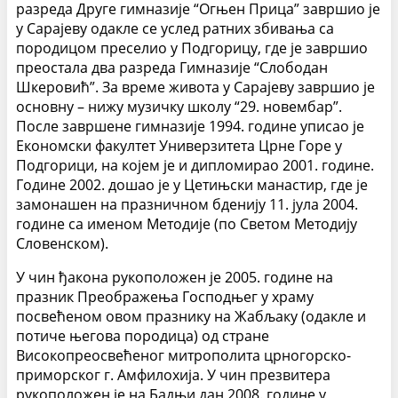
разреда Друге гимназије “Огњен Прица” завршио је
у Сарајеву одакле се услед ратних збивања са
породицом преселио у Подгорицу, где је завршио
преостала два разреда Гимназије “Слободан
Шкеровић”. За време живота у Сарајеву завршио је
основну – нижу музичку школу “29. новембар”.
После завршене гимназије 1994. године уписао је
Економски факултет Универзитета Црне Горе у
Подгорици, на којем је и дипломирао 2001. године.
Године 2002. дошао је у Цетињски манастир, где је
замонашен на празничном бденију 11. јула 2004.
године са именом Методије (по Светом Методију
Словенском).
У чин ђакона рукоположен је 2005. године на
празник Преображења Господњег у храму
посвећеном овом празнику на Жабљаку (одакле и
потиче његова породица) од стране
Високопреосвећеног митрополита црногорско-
приморског г. Амфилохија. У чин презвитера
рукоположен је на Бадњи дан 2008. године у