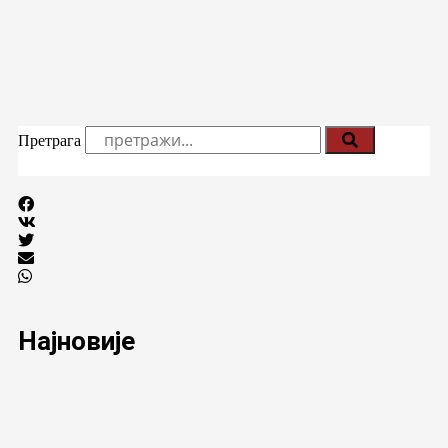
Претрага
Најновије