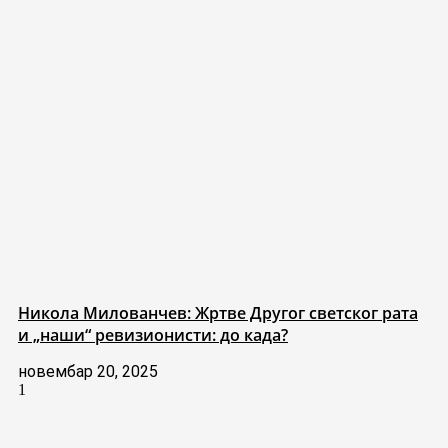
Никола Милованчев: Жртве Другог светског рата
и „наши“ ревизионисти: до када?
новембар 20, 2025