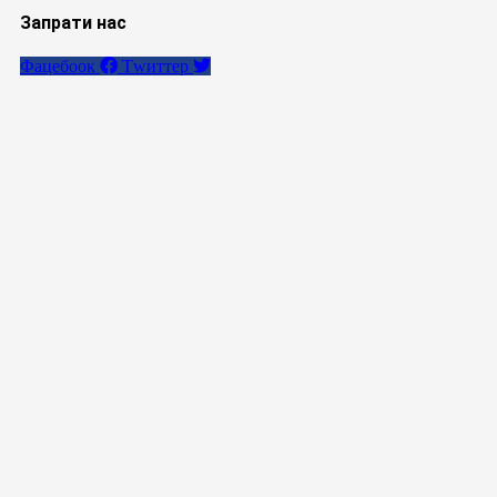
Запрати нас
Фацебоок
Тwиттер