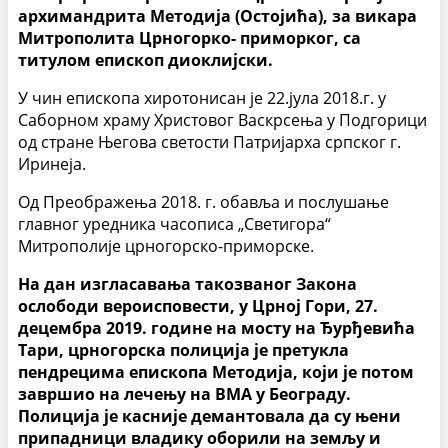
архимандрита Методија (Остојића), за викара
Митрополита Црногорко- приморког, са
титулом епископ диоклијски.
У чин епископа хиротонисан је 22.јула 2018.г. у
Саборном храму Христовог Васкрсења у Подгорици
од стране Његова светости Патријарха српског г.
Иринеја.
Од Преображења 2018. г. обавља и послушање
главног уредника часописа „Светигора“
Митрополије црногорско-приморске.
На дан изгласавања такозваног Закона
ослободи вероисповести, у Црној Гори, 27.
децембра 2019. године на мосту на Ђурђевића
Тари, црногорска полиција је претукла
пендрецима епископа Методија, који је потом
завршио на лечењу на ВМА у Београду.
Полиција је касније демантовала да су њени
припадници владику оборили на земљу и