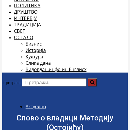
ПОЛИТИКА
ДРУШТВО
ИНТЕРВЈУ
ТРАДИЦИЈА
СВЕТ
ОСТАЛО
Бизнис
Историја
Култура
Слика дана
Видовдан.инфо ин Енглисх
Претрага
Актуелно
Слово о владици Методију
(Остојићу)