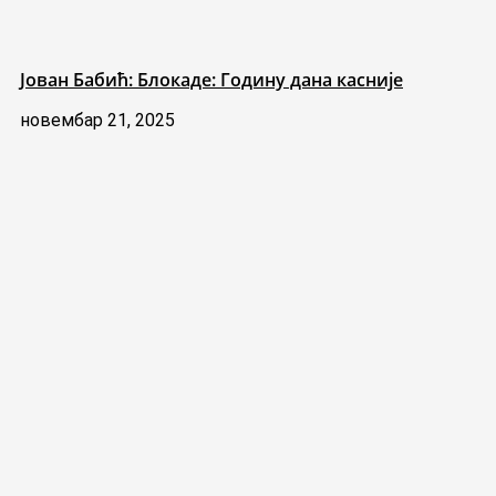
Јован Бабић: Блокаде: Годину дана касније
новембар 21, 2025