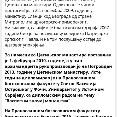
Цетињском манастиру. Одликован је чином
протосинђела 22. новембра 2009. године у
манастиру Сланци код Београда од стране
Митрополита црногорско-приморског г.
Амфилохија, са чијим је благословом од краја 2007.
године био је на послушању келејника Патријарха
српског г. Павла, и на том послушању остаје до
његовог упокојења.
За намесника Цетињског манастира постављен
је 1. фебруара 2010. године, а у чин
архимандрита рукопроизведен је на Петровдан
2013. године у Цетињском манастиру. Исте
године дипломирао је на Православном
богословском факултету Светог Василија
Острошког у Фочи, Универзитет у Источном
Сарајеву, са дипломским радом на тему
“Васпитни значај монаштва”.
На Православном богословском факултету
Универзитета у Београду 2015. године одбранио