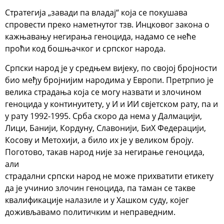
Стратегија „завади па владај“ која се покушава
спровести преко наметнутог тзв. Инцковог закона о
кажњавању негирања геноцида, надамо се неће
проћи код бошњачког и српског народа.
Српски народ је у средњем вијеку, по својој бројности
био међу бројнијим народима у Европи. Претрпио је
велика страдања која се могу назвати и злочином
геноцида у континуитету, у И и ИИ свјетском рату, па и
у рату 1992-1995. Срба скоро да нема у Далмацији,
Лици, Банији, Кордуну, Славонији, БиХ Федерацији,
Косову и Метохији, а било их је у великом броју.
Поготово, такав народ није за негирање геноцида,
али
страдални српски народ не може прихватити етикету
да је учинио злочин геноцида, па таман се такве
квалификације налазиле и у Хашком суду, којег
доживљавамо политичким и неправедним.