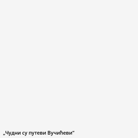
„Чудни су путеви Вучићеви“