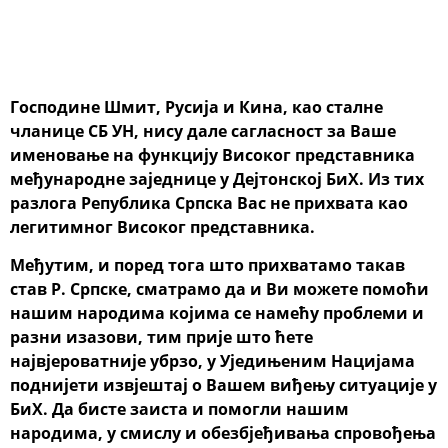
Господине Шмит, Русија и Кина, као сталне
чланице СБ УН, нису дале сагласност за Ваше
именовање на функцију Високог представника
међународне заједнице у Дејтонској БиХ. Из тих
разлога Република Српска Вас не прихвата као
легитимног Високог представника.
Међутим, и поред тога што прихватамо такав
став Р. Српске, сматрамо да и Ви можете помоћи
нашим народима којима се намећу проблеми и
разни изазови, тим прије што ћете
највјероватније убрзо, у Уједињеним Нацијама
поднијети извјештај о Вашем виђењу ситуације у
БиХ. Да бисте заиста и помогли нашим
народима, у смислу и обезбјеђивања спровођења