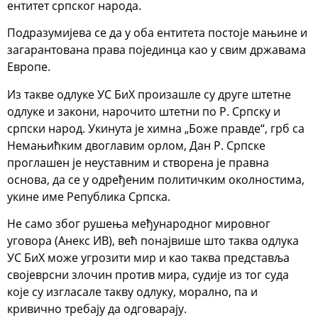
ентитет српског народа.
Подразумијева се да у оба ентитета постоје мањине и
загарантована права појединца као у свим државама
Европе.
Из такве одлуке УС БиХ произашле су друге штетне
одлуке и закони, нарочито штетни по Р. Српску и
српски народ. Укинута је химна „Боже правде“, грб са
Немањићким двоглавим орлом, Дан Р. Српске
проглашен је неуставним и створена је правна
основа, да се у одређеним политичким околностима,
укине име Република Српска.
Не само због рушења међународног мировног
уговора (Анекс ИВ), већ понајвише што таква одлука
УС БиХ може угрозити мир и као таква представља
својеврсни злочин против мира, судије из тог суда
које су изгласале такву одлуку, морално, па и
кривично требају да одговарају.