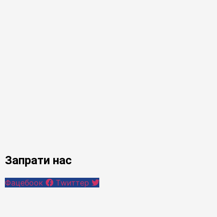
Запрати нас
Фацебоок
Тwиттер