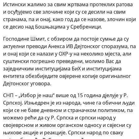
Истински жалимо за свим жртвама протеклих ратова
и осуђујемо све злочине који су се десили на свим
странама, па и онај, како год да се назове, злочин који
се десио над Бошњацима у Сребреници.
Господине Шмит, с обзиром да постоје сумње да су
актуелни преводи Анекса ИВ Дејтонског споразума, па
и онај који се налази у ОХР-у на неколико мјеста, али
суштински погрешно преведени, молимо Вас да
заједничким институцијама БиХ и институцијама
ентитета обезбиједите овјерене копије оригиналног
Дејтонског уговора.
СНП – „Избор је наш“ више од 15 година дјелује у Р.
Српској. Изњедрен је из народа, чине га обични људи
који се не баве дневном и страначком политиком, па
можемо рећи да су Р. Српска и српски народ у
својеврсном и живом органском односу и свјесни су
њихове акције и реакције. Српски народ по сваку