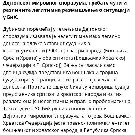
Дејтонског мировног споразума, требате чути и
различита легитимна размишљања о ситуацији
у БиХ.
Дубински поремећај у темељима Дејтонског
споразума изазвала је нелегитимна иако легално
донесена одлука Уставног суда БиХ о
конститутивности (2000. г.) сва три народа (Бошњака,
Срба и Хрвата) у оба ентитета (Бошњачко-Хрватској
Федерацији и Р. Српској). За њу су гласали само
двојица судија представника Бошњака и тројица
судија који су странци, из тих разлога је легално
донесена. Против те одлуке била су четворица судија
представника српског и хрватског народа и из тих
разлога она је нелегитимна и правно проблематична.
Таква одлука УС БиХ руши основну суштину
Дејтонског мировног споразума, а то је да Бошњачко-
Хрватска Федерација јесте правно-политички ентитет
бошњачког и хрватског народа, а Република Српска