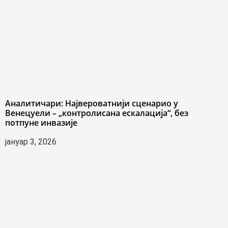
Аналитичари: Највероватнији сценарио у
Венецуели – „контролисана ескалација“, без
потпуне инвазије
јануар 3, 2026