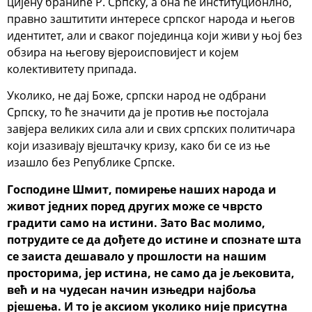
цијену браниће Р. Српску, а она ће институционлно,
правно заштитити интересе српског народа и његов
идентитет, али и сваког појединца који живи у њој без
обзира на његову вјероисповијест и којем
колективитету припада.
Уколико, не дај Боже, српски народ не одбрани
Српску, то ће значити да је против ње постојала
завјера великих сила али и свих српских политичара
који изазивају вјештачку кризу, како би се из ње
изашло без Републике Српске.
Господине Шмит, помирење наших народа и
живот једних поред других може се чврсто
градити само на истини. Зато Вас молимо,
потрудите се да дођете до истине и спознате шта
се заиста дешавало у прошлости на нашим
просторима, јер истина, не само да је љековита,
већ и на чудесан начин изњедри најбоља
рјешења. И то је аксиом уколико није присутна