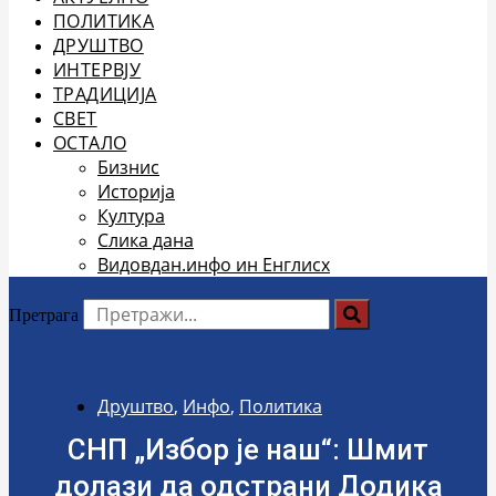
ПОЛИТИКА
ДРУШТВО
ИНТЕРВЈУ
ТРАДИЦИЈА
СВЕТ
ОСТАЛО
Бизнис
Историја
Култура
Слика дана
Видовдан.инфо ин Енглисх
Претрага
Друштво
,
Инфо
,
Политика
СНП „Избор је наш“: Шмит
долази да одстрани Додика