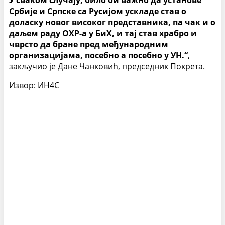
У сваком случају, било би важно да установе
Србије и Српске са Русијом ускладе став о
доласку новог високог представника, па чак и о
даљем раду ОХР-а у БиХ, и тај став храбро и
чврсто да бране пред међународним
организацијама, посебно а посебно у УН.“
,
закључио је Дане Чанковић, председник Покрета.
Извор: ИН4С