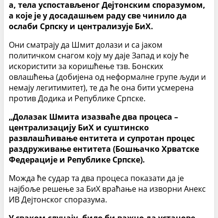
а, тела успостављеног Дејтонским споразумом,
а које је у досадашњем раду све чинило да
ослаби Српску и централизује БиХ.
Они сматрају да Шмит долази и са јаком
политичком снагом коју му даје Запад и коју ће
искористити за коришћење тзв. Бонских
овлашћења (добијена од неформалне групе људи и
немају легитимитет), те да ће она бити усмерена
против Додика и Републике Српске.
„Долазак Шмита изазваће два процеса –
централизацију БиХ и суштинско
развлашћивање ентитета и супротан процес
раздруживање ентитета (Бошњачко Хрватске
Федерације и Републике Српске).
Можда ће судар та два процеса показати да је
најбоље решење за БиХ враћање на изворни Анекс
ИВ Дејтонског споразума.