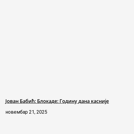
Јован Бабић: Блокаде: Годину дана касније
новембар 21, 2025