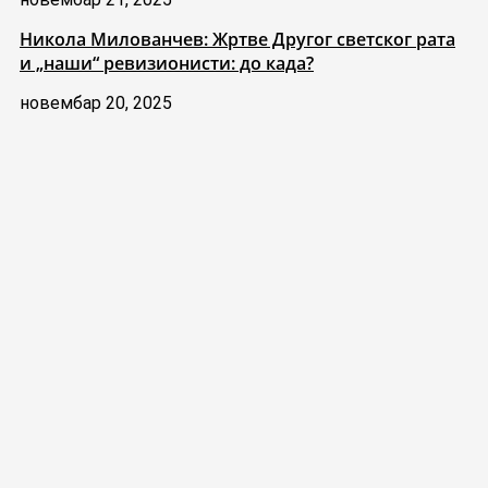
Никола Милованчев: Жртве Другог светског рата
и „наши“ ревизионисти: до када?
новембар 20, 2025