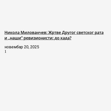
Никола Милованчев: Жртве Другог светског рата
и „наши“ ревизионисти: до када?
новембар 20, 2025