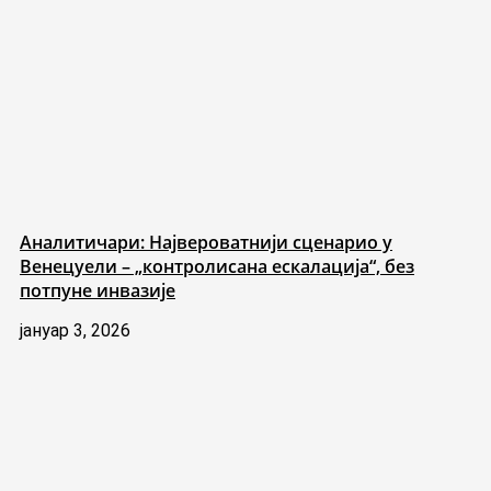
Аналитичари: Највероватнији сценарио у
Венецуели – „контролисана ескалација“, без
потпуне инвазије
јануар 3, 2026