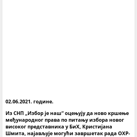
02.06.2021. године.
Из СНП „Избор је наш“ оцењују да ново кршење
међународног права по питању избора новог
високог представника у БиХ, Кристијана
Шмита, најављује могући завршетак рада ОХР-