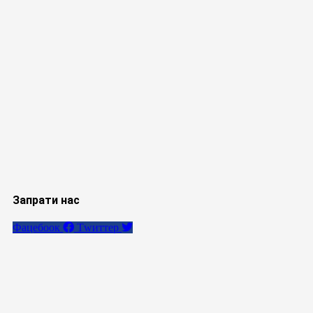
Запрати нас
Фацебоок
Тwиттер