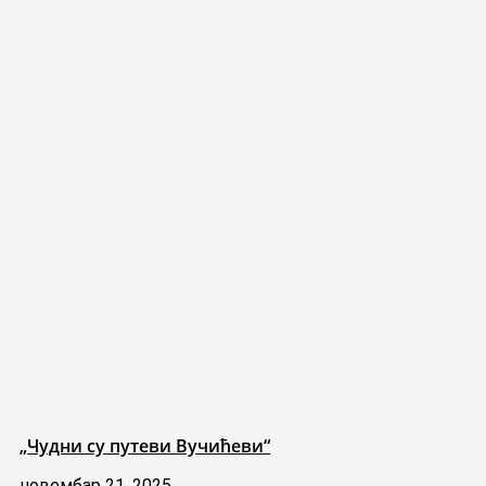
„Чудни су путеви Вучићеви“
новембар 21, 2025