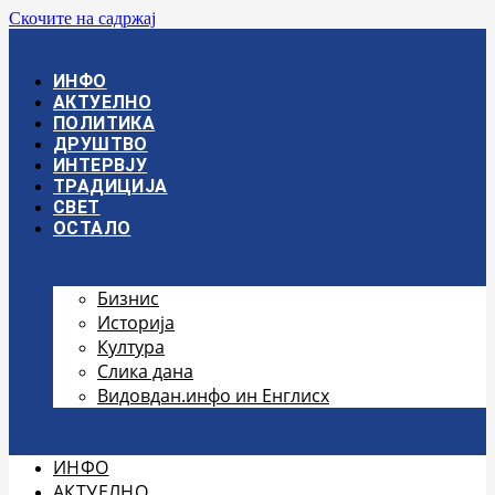
Скочите на садржај
ИНФО
АКТУЕЛНО
ПОЛИТИКА
ДРУШТВО
ИНТЕРВЈУ
ТРАДИЦИЈА
СВЕТ
ОСТАЛО
Бизнис
Историја
Култура
Слика дана
Видовдан.инфо ин Енглисх
ИНФО
АКТУЕЛНО