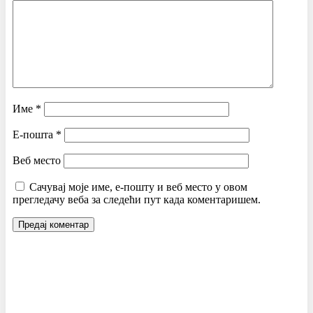
Име
*
Е-пошта
*
Веб место
Сачувај моје име, е-пошту и веб место у овом
прегледачу веба за следећи пут када коментаришем.