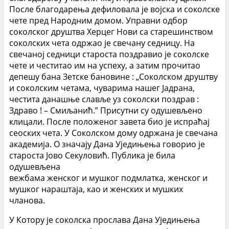
После благодарења дефиловала је војска и соколске
чете пред Народним домом. Управни одбор
соколског друштва Херцег Нови са старешинством
соколских чета одржао је свечану седницу. На
свечаној седници староста поздравио је соколске
чете и честитао им на успеху, а затим прочитао
депешу бана Зетске бановине : „Соколском друштву
и соколским четама, чуварима нашег Јадрана,
честита данашње славље уз соколски поздрав :
Здраво ! – Смиљанић.” Присутни су одушевљено
клицали. После положеног завета био је испраћај
сеоских чета. У Соколском дому одржана је свечана
академија. О значају Дана Уједињења говорио је
староста Јово Секуловић. Публика је била
одушевљена
вежбама женског и мушког подмлатка, женског и
мушког нараштаја, као и женских и мушких
чланова.
У Котору је соколска прослава Дана Уједињења