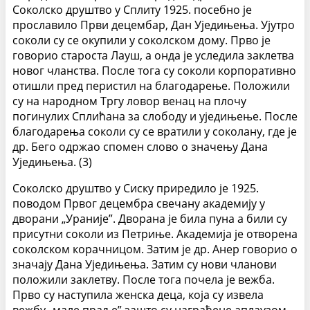
Соколско друштво у Сплиту 1925. посебно је
прославило Први децембар, Дан Уједињења. Ујутро
соколи су се окупили у соколском дому. Прво је
говорио староста Лауш, а онда је уследила заклетва
новог чланства. После тога су соколи корпоративно
отишли пред перистил на благодарење. Положили
су на народном Тргу ловор венац на плочу
погинулих Сплићана за слободу и уједињење. После
благодарења соколи су се вратили у соколану, где је
др. Бего одржао спомен слово о значењу Дана
Уједињења. (3)
Соколско друштво у Сиску приредило је 1925.
поводом Првог децембра свечану академију у
дворани „Ураније”. Дворана је била пуна а били су
присутни соколи из Петриње. Академија је отворена
соколском корачницом. Затим је др. Анер говорио о
значају Дана Уједињења. Затим су нови чланови
положили заклетву. После тога почела је вежба.
Прво су наступила женска деца, која су извела