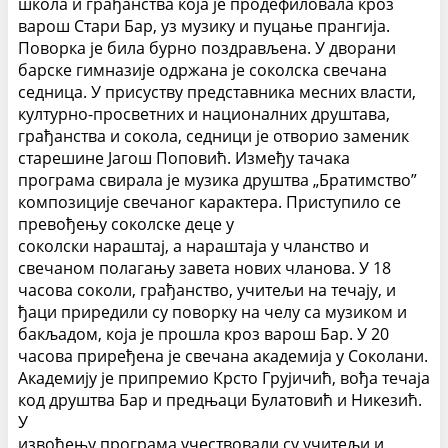
школа и грађанства која је продефиловала кроз
варош Стари Бар, уз музику и пуцање прангија.
Поворка је била бурно поздрављена. У дворани
барске гимназије одржана је соколска свечана
седница. У присуству представника месних власти,
културно-просветних и националних друштава,
грађанства и сокола, седници је отворио заменик
старешине Јагош Поповић. Између тачака
програма свирала је музика друштва „Братимство”
композиције свечаног карактера. Приступило се
превођењу соколске деце у
соколски нараштај, а нараштаја у чланство и
свечаном полагању завета нових чланова. У 18
часова соколи, грађанство, учитељи на течају, и
ђаци приредили су поворку на челу са музиком и
бакљадом, која је прошла кроз варош Бар. У 20
часова приређена је свечана академија у Соколани.
Академију је припремио Крсто Грујичић, вођа течаја
код друштва Бар и предњаци Булатовић и Никезић.
У
извођењу програма учествовали су учитељи и