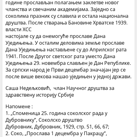
године прослављан полагањем заклетве новог
чланства и свечаним академијама. Заједно са
соколима празник су славила и остала национална
друштва. После стварања Бановине Хрватске 1939.
власти ХСС
настојале су да онемогуће прославе Дана
Уједињења. У осталим деловима земље прославе
Дана Уједињења настављене су до Априлског рата
1941. После Другог светског рата уместо Дана
Уједињења 29. новембра слављен је Дан Републике.
За српски народ је Први децембар значајан јер се
после више векова нашао уједињен у једној држави.
Саша Недељковић, члан Научног друштва за
здравствену историју Србије
Напомене :
1. „Споменица 25. година соколског рада у
Дубровнику”, Соколско друштво
Дубровник, Дубровник, 1929, стр. 51, 66, 67;
2. Соко, „Прослава 1 децембра у Пакрацу”,