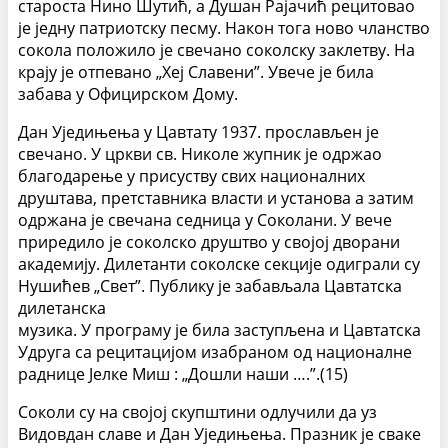
староста Нино Шутић, а Душан Рајачић рецитовао
је једну патриотску песму. Након тога ново чланство
сокола положило је свечано соколску заклетву. На
крају је отпевано „Хеј Славени”. Увече је била
забава у Официрском Дому.
Дан Уједињења у Цавтату 1937. прослављен је
свечано. У цркви св. Николе жупник је одржао
благодарење у присуству свих националних
друштава, претставника власти и установа а затим
одржана је свечана седница у Соколани. У вече
приредило је соколско друштво у својој дворани
академију. Дилетанти соколске секције одиграли су
Нушићев „Свет”. Публику је забављала Цавтатска
дилетанска
музика. У програму је била заступљена и Цавтатска
Удруга са рецитацијом изабраном од националне
раднице Јелке Миш : „Дошли наши ….”.(15)
Соколи су на својој скупштини одлучили да уз
Видовдан славе и Дан Уједињења. Празник је сваке