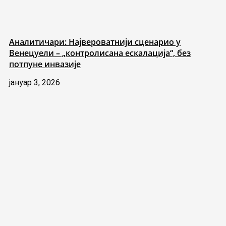
Аналитичари: Највероватнији сценарио у
Венецуели – „контролисана ескалација“, без
потпуне инвазије
јануар 3, 2026