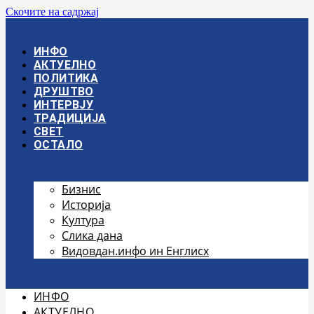
Скочите на садржај
ИНФО
АКТУЕЛНО
ПОЛИТИКА
ДРУШТВО
ИНТЕРВЈУ
ТРАДИЦИЈА
СВЕТ
ОСТАЛО
Бизнис
Историја
Култура
Слика дана
Видовдан.инфо ин Енглисх
ИНФО
АКТУЕЛНО