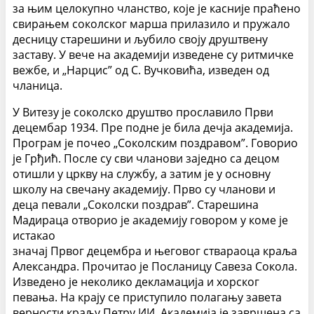
за њим целокупно чланство, које је касније праћено
свирањем соколског марша прилазило и пружало
десницу старешини и љубило своју друштвену
заставу. У вече на академији изведене су ритмичке
вежбе, и „Нарцис” од С. Вучковића, изведен од
чланица.
У Витезу је соколско друштво прославило Први
децембар 1934. Пре подне је била дечја академија.
Програм је почео „Соколским поздравом”. Говорио
је Грђић. После су сви чланови заједно са децом
отишли у цркву на службу, а затим је у основну
школу на свечану академију. Прво су чланови и
деца певали „Соколски поздрав”. Старешина
Мадираца отворио је академију говором у коме је
истакао
значај Првог децембра и његовог ствараоца краља
Александра. Прочитао је Посланицу Савеза Сокола.
Изведено је неколико декламација и хорског
певања. На крају се приступило полагању завета
верности краљу Петру ИИ. Академија је завршена са