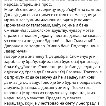
народа. Старешина проф.
Марчић отворио је седницу подсећајући на важност
Дана уједињења и циљеве соколства. На седници
мртвим заслужним члановима одата је почаст.
Прочитани су телеграми, међу којима и бана
Смиљанића : „Соколском друштву, чувару мртве
страже на плавом Јадрану, честита данашње славље
уз соколски поздрав : Здраво! – – бан Смиљанић”.
Двораном се заорило „Живио бан”. Подстарешина
Лазар Чучак
говорио је о значењу 1. децембра. Споменуо је и
заробљену браћу, којима нека буде овај дан звезда
боље будућности. Соколски циљ је био да један дан
одјекне од Урала до Балтика : Хеј Словени! Тражио је
од присутних да се закуну да ће и задњу кап крви
дати за Југославију. Говор је био бурно поздрављен,
а музика је свирала државну химну. После тога
извршен је прелаз из подмлатка у нараштај, и из
нараштаја у чланство. Предате су плакете
нараштају, који је учествовао на слету у Београду, а