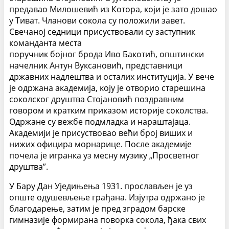
предавао Милошевић из Котора, који је зато дошао
у Тиват. Чланови сокола су положили завет.
Свечаној седници присуствовали су заступник
команданта места
поручник бојног брода Иво Бакотић, општински
начелник Антун Вуксановић, представници
државних надлештва и осталих институција. У вече
је одржана академија, коју је отворио старешина
соколског друштва Стојановић поздравним
говором и кратким приказом историје соколства.
Одржане су вежбе подмладка и нараштајаца.
Академији је присуствовао већи број виших и
нижих официра морнарице. После академије
почела је игранка уз месну музику „Просветног
друштва”.
У Бару Дан Уједињења 1931. прослављен је уз
опште одушевљење грађана. Изјутра одржано је
благодарење, затим је пред зградом барске
гимназије формирана поворка сокола, ђака свих