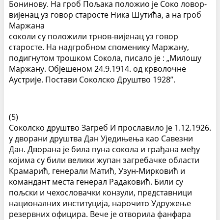
Бонинову. На гроб Пољака положио је Соко ловор-
вијенац уз говор старосте Ника Шутића, а на гроб
Маржана
соколи су положили трнов-вијенац уз говор
старосте. На надгробном споменику Маржану,
подигнутом трошком Сокола, писало је : „Милошу
Маржану. Објешеном 24.9.1914. од крволочне
Аустрије. Постави Соколско Друштво 1928”.
(5)
Соколско друштво Загреб И прославило је 1.12.1926.
у дворани друштва Дан Уједињења као Савезни
Дан. Дворана је била пуна сокола и грађана међу
којима су били велики жупан загребачке области
Крамарић, генерали Матић, Узун-Мирковић и
командант места генерал Радаковић. Били су
пољски и чехословачки конзули, представници
националних институција, нарочито Удружење
резервних официра. Вече је отворила фанфара