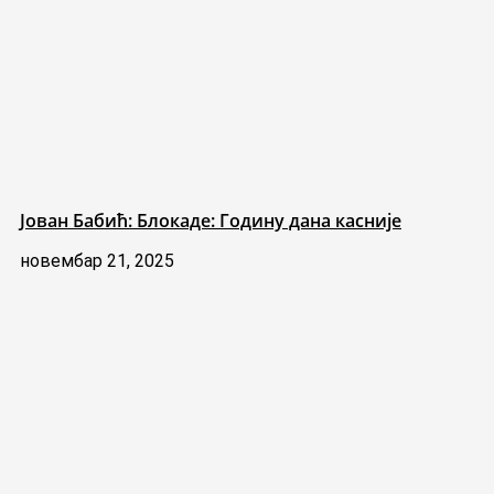
Јован Бабић: Блокаде: Годину дана касније
новембар 21, 2025