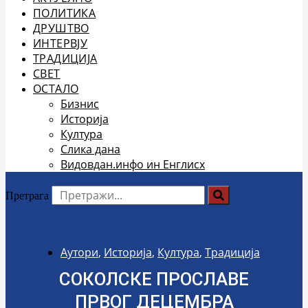
ПОЛИТИКА
ДРУШТВО
ИНТЕРВЈУ
ТРАДИЦИЈА
СВЕТ
ОСТАЛО
Бизнис
Историја
Култура
Слика дана
Видовдан.инфо ин Енглисх
Претрага
Аутори
,
Историја
,
Култура
,
Традиција
СОКОЛСКЕ ПРОСЛАВЕ
ПРВОГ ДЕЦЕМБРА