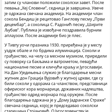
затим су чланови положили соколски завет. После
певања „Хеј Словени”, седница је завршена. Увече
је одржана свечана академија. На академији члан
сокола Бендиш је рецитовао Ганглову песму „Први
децембар”, а соколица С. Радонић песму „Ширите
Љубав”. Публика је извођаче поздравила бурним
аплаузом. После академије био је плес.
У Тивту уочи празника 1930. приређена је у месту
уздуж обале и по брдима илуминација. Соколи и
грађанство, на челу са месном музиком, приредили
су поворку са бакљама и ватрометом, певајући
националне песме и кличући краљу и Југославији.
На Дан Уједињења служио је благодарење месни
жупник дон Грација Вујовић у жупној цркви, где су
били соколи у одорама са чланством, представници
офириског кора морнарице, државних надлештва,
грађанство одред морнара под оружјем. После
благодарења одржана је у „Дому Јадранске Страже”
свечана седница, којој је председавао соколски
старешина Стојановић. О Југословенству је