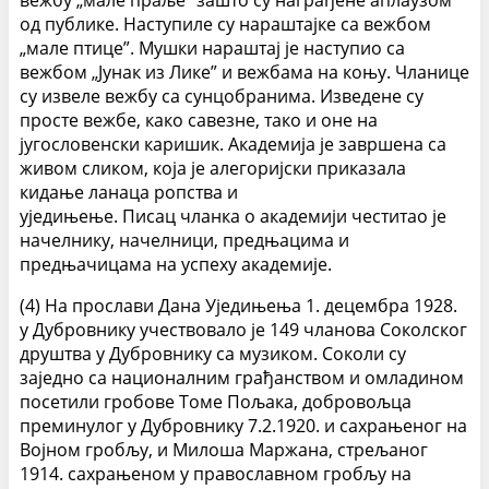
вежбу „мале праље” зашто су награђене аплаузом
од публике. Наступиле су нараштајке са вежбом
„мале птице”. Мушки нараштај је наступио са
вежбом „Јунак из Лике” и вежбама на коњу. Чланице
су извеле вежбу са сунцобранима. Изведене су
просте вежбе, како савезне, тако и оне на
југословенски каришик. Академија је завршена са
живом сликом, која је алегоријски приказала
кидање ланаца ропства и
уједињење. Писац чланка о академији честитао је
начелнику, начелници, предњацима и
предњачицама на успеху академије.
(4) На прослави Дана Уједињења 1. децембра 1928.
у Дубровнику учествовало је 149 чланова Соколског
друштва у Дубровнику са музиком. Соколи су
заједно са националним грађанством и омладином
посетили гробове Томе Пољака, добровољца
преминулог у Дубровнику 7.2.1920. и сахрањеног на
Војном гробљу, и Милоша Маржана, стрељаног
1914. сахрањеном у православном гробљу на