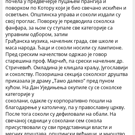
почела у предвечерје пуцањем прангија и
поворком по Котору који је био свечано искићен и
осветљен. Општинска управа и соколи издали су
свој проглас. Поворку је предводила соколска
фанфара, за њом су ступале све категорије са
управним одбором, затим
Грађанска музика, начелник града, све школе и
маса народа. Ђаци и соколи носили су лампионе.
Пред среским начелством одржао је говор
старешина проф. Марчић, па срески начелник др.
Стричевић. Омладина је клицала краљу, Југославији
и соколству. Позоришна секција соколског друштва
приказала је драму „Тамо далеко” пред пуном
кућом. На Дан Уједињења окупиле су се соколске
категорије у
соколани, одакле су корпоративно пошли на
благодарење у католичку, па у православну цркву.
После тога соколи су дефиловали на обали. На
свечаној седници у соколани сем сокола
присуствовали су сви представници власти и
месних друштава, општински већници, и мноштво