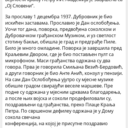
„Ој Словени”.
За прославу 1 децембра 1937. Дубровник је био
искићен заставама. Прославио је Дан ослобођења.
Уочи тог дана, поворка, предвођена соколском и
Дубровачком грађанском Музиком, и уз светлост
стотину бакљи, обишла је град и предграђе Пиле.
Било је много омладине. Поворка је завршила пред
Краљевим Двором, где је био постављен пулт са
микрофоном. Маси грађанства одржана су два
говора. Прва је говорила Смиљана Везић-Бердовић,
а други говорник је био Анте Анић, конзул у пензији.
На сам Дан Ослобођења ујутро су мјесне музике
обишле градом свирајући веселе маршеве. Пре
подне су одржана у мјесним црквама благодарења,
а после њих војска и соколи продефиловали су,
поздрављени од грађанства, преко Плаце Краља
Петра. По свршеном дефилеу одржана је у Дому
сокола свечана
конференција, на којој је присутне поздравио