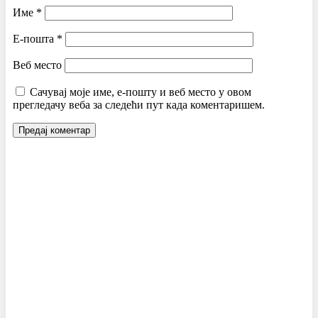
Име
*
Е-пошта
*
Веб место
Сачувај моје име, е-пошту и веб место у овом
прегледачу веба за следећи пут када коментаришем.