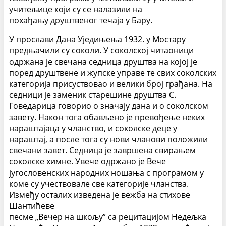
учитељице који су се налазили на
похађању друштвеног течаја у Бару.
У прослави Дана Уједињења 1932. у Мостару
предњачили су соколи. У соколској читаоници
одржана је свечана седница друштва на којој је
поред друштвене и жупске управе те свих соколских
категорија присуствовао и велики број грађана. На
седници је заменик старешине друштва С.
Говедарица говорио о значају дана и о соколском
завету. Након тога обављено је превођење неких
нараштајаца у чланство, и соколске деце у
нараштај, а после тога су нови чланови положили
свечани завет. Седница је завршена свирањем
соколске химне. Увече одржано је Вече
југословенских народних ношања с програмом у
коме су учествовале све категорије чланства.
Између осталих изведена је вежба на стихове
Шантићеве
песме „Вечер на шкољу” са рецитацијом Недељка