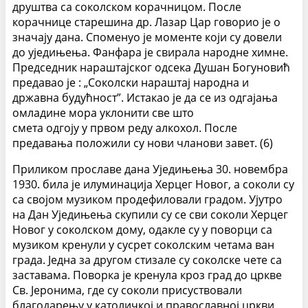
друштва са соколском корачницом. После
корачнице старешина др. Лазар Цар говорио је о
значају дана. Споменуо је моменте који су довели
до уједињења. Фанфара је свирала народне химне.
Председник нараштајског одсека Душан Богуновић
предавао је : „Соколски нараштај народна и
државна будућност”. Истакао је да се из одгајања
омладине мора уклонити све што
смета одгоју у првом реду алкохол. После
предавања положили су нови чланови завет. (6)
Приликом прославе дана Уједињења 30. новембра
1930. била је илуминација Херцег Новог, а соколи су
са својом музиком продефиловали градом. Ујутро
на Дан Уједињења скупили су се сви соколи Херцег
Новог у соколском дому, одакле су у поворци са
музиком кренули у сусрет соколским четама ван
града. Једна за другом стизале су соколске чете са
заставама. Поворка је кренула кроз град до цркве
Св. Јеронима, где су соколи присуствовали
благодарењу у католичкој и православној цркви.