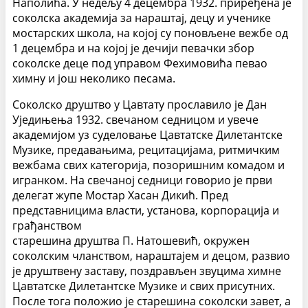
Наполића. У недељу 4 децембра 1932. приређена је
соколска академија за нараштај, децу и ученике
мостарских школа, на којој су поновљене вежбе од
1 децембра и на којој је дечији певачки збор
соколске деце под управом Фехимовића певао
химну и још неколико песама.
Соколско друштво у Цавтату прославило је Дан
Уједињења 1932. свечаном седницом и увече
академијом уз суделовање Цавтатске Дилетантске
Музике, предавањима, рецитацијама, ритмичким
вежбама свих категорија, позоришним комадом и
игранком. На свечаној седници говорио је први
делегат жупе Мостар Хасан Дикић. Пред
представницима власти, установа, корпорација и
грађанством
старешина друштва П. Натошевић, окружен
соколским чланством, нараштајем и децом, развио
је друштвену заставу, поздрављен звуцима химне
Цавтатске Дилетантске Музике и свих присутних.
После тога положио је старешина соколски завет, а