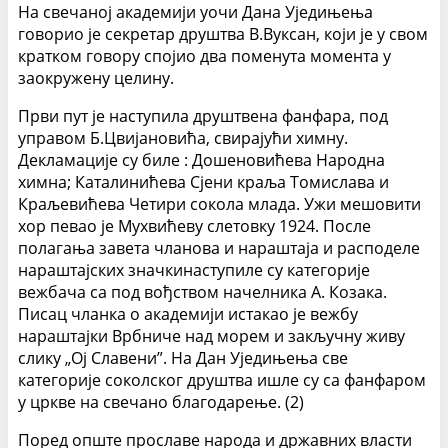
На свечаној академији уочи Дана Уједињења
говорио је секретар друштва В.Вуксан, који је у свом
кратком говору спојио два поменута момента у
заокружену целину.
Први пут је наступила друштвена фанфара, под
управом Б.Цвијановића, свирајући химну.
Декламације су биле : Дошеновићева Народна
химна; Каталинићева Сјени краља Томислава и
Краљевићева Четири сокола млада. Ужи мешовити
хор певао је Мухвићеву слетовку 1924. После
полагања завета чланова и нараштаја и расподеле
нараштајских значкинаступиле су категорије
вежбача са под вођством начелника А. Козака.
Писац чланка о академији истакао је вежбу
нараштајки Врбниче над морем и закључну живу
слику „Ој Славени”. На Дан Уједињења све
категорије соколског друштва ишле су са фанфаром
у цркве на свечано благодарење. (2)
Поред опште прославе народа и државних власти