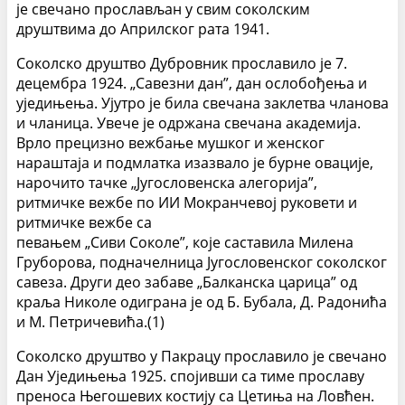
је свечано прослављан у свим соколским
друштвима до Априлског рата 1941.
Соколско друштво Дубровник прославило је 7.
децембра 1924. „Савезни дан”, дан ослобођења и
уједињења. Ујутро је била свечана заклетва чланова
и чланица. Увече је одржана свечана академија.
Врло прецизно вежбање мушког и женског
нараштаја и подмлатка изазвало је бурне овације,
нарочито тачке „Југословенска алегорија”,
ритмичке вежбе по ИИ Мокранчевој руковети и
ритмичке вежбе са
певањем „Сиви Соколе”, које саставила Милена
Груборова, подначелница Југословенског соколског
савеза. Други део забаве „Балканска царица” од
краља Николе одиграна је од Б. Бубала, Д. Радонића
и М. Петричевића.(1)
Соколско друштво у Пакрацу прославило је свечано
Дан Уједињења 1925. спојивши са тиме прославу
преноса Његошевих костију са Цетиња на Ловћен.