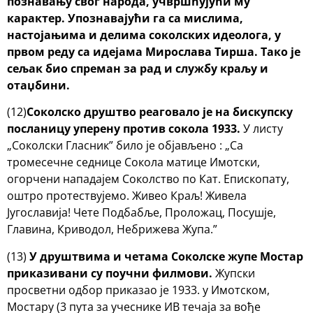
познавању свог народа,
учвршћујући му
карактер. Упознавајући га са мислима,
настојањима и делима
соколских идеолога, у
првом реду са идејама Мирослава Тирша. Тако је
сељак био
спреман за рад и службу краљу и
отаџбини.
(12)
Соколско друштво реаговало је на бискупску
посланицу уперену против сокола 1933.
У листу
„Соколски Гласник” било је објављено : „Са
тромесечне седнице Сокола матице Имотски,
огорчени нападајем Соколство по Кат. Епископату,
оштро протествујемо. Живео Краљ! Живела
Југославија! Чете Подбабље, Проложац, Посушје,
Главина, Криводол, Небрижева Жупа.”
(13)
У друштвима и четама Соколске жупе Мостар
приказивани су поучни филмови.
Жупски
просветни одбор приказао је 1933. у Имотском,
Мостару (3 пута за учеснике ИВ течаја за вође