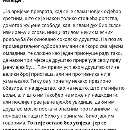
напади
:
„За вријеме преврата, кад се је сваки човјек осјећао
сретним, што се је након толико стољећа ропства,
домогао жуђене слободе, кад је сваки дух био склон
измирењу и слози, иницијативом неких мјесних
родољуба би основано соколско друштво. На позив
промицатељног одбора зачлани се скоро сва мјесна
омладина, те сложно као један прионуше раду тако,
да након три мјесеца друштво приређује своју прву
јавну вјежбу, … Тим првим успјехом друштво стиче
велики број присташа, али ни противника није
узмањкало. Ти су се у почетку некако презирно
обазирали на друштво, као на нешто, што им није по
вољи, али што им такођер не може ни нашкодити,
али послије прве јавне вјежбе увидише, да би им
друштво могло постати опасним противником, те
почеше нападати било у новинама, било јавним
говорима.
То није остало без успјеха, јер се
неколицина од оних, што се зачланише само