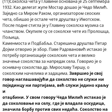
(11)Соколска чета у Главини основана је 25 септембра
1932. Као делегат жупе Мостар дошао је Чедо Милић.
Заједно са Миром Раком, организатором сеоских
чета, обишао је остале чете друштва у Имотском.
После подне стигла је у Главину соколска музика са
чланством. Окупиле су се соколске чете из Пролошца,
Пољица,
Каменмоста и Подбабља. Старешина друштва Петар
Дојми отворио је збор. Паве Радовановић истакао је
потребу организације соколских чета и велико
значење соколства за напредак села. Говорио је о
оснивачу соколства др. Мирославу Тиршу, о
соколским начелима и задацима.
Завршио је свој
говор наглашавајући да
соколство не служи ни
појединцу ни партијама, већ служи једино краљу
и
отаџбини.
У свом говору Чеда Милић истакао је
да соколовање на селу, где је владала оскудица,
значила борбу против свих недаћа. Соколство на