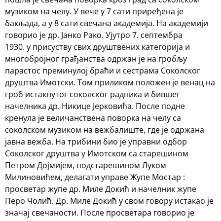
музиком на челу. У вече у 7 сати приређена је
бакљада, а у 8 сати свечана академија. На академији
говорио је др. Јанко Рако. Ујутро 7. септембра
1930. у присуству свих друштвених категорија и
многобројног грађанства одржан је на гробљу
парастос преминулој браћи и сестрама Соколског
друштва Имотски. Том приликом положен је венац на
гроб истакнутог соколског радника и бившег
начелника др. Никице Јерковића. После подне
кренула је величанствена поворка на челу са
соколском музиком на вежбалиште, где је одржана
јавна вежба. На трибини био је управни одбор
Соколског друштва у Имотском са старешином
Петром Дојмијем, подстарешином Луком
Милиновићем, делагати управе Жупе Мостар :
просветар жупе др. Миле Докић и начелник жупе
Перо Чолић. Др. Миле Докић у свом говору истакао је
значај свечаности. После просветара говорио је