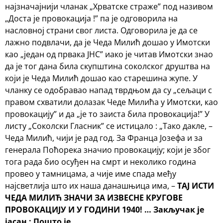
најзначајнији чланак „Хрватске страже” под називом
„Доста је провокација !” па је одговорила на
насловној страни свог листа. Одговорила је да се
лажно подвлачи, да је Чеда Милић дошао у Имотски
као „један од првака ЈНС” иако је читав Имотски знао
да је тог дана била скупштина соколског друштва на
који је Чеда Милић дошао као старешина жупе. У
чланку се одобравао напад тврдњом да су „сељаци с
правом схватили долазак Чеде Милића у Имотски, као
провокацију” и да „је то заиста била провокација!” У
листу „Соколски Гласник” се истицало : „Тако дакле, –
Чеда Милић, чији је рад год. За Франца Јозефа и за
генерала Поћорека значио провокацију; који је због
тога рада био осуђен на смрт и неколико година
провео у тамницама, а чије име спада међу
најсветлија што их наша данашњица има, –
ТАЈ ИСТИ
ЧЕДА МИЛИЋ ЗНАЧИ ЗА ИЗВЕСНЕ
КРУГОВЕ
ПРОВОКАЦИЈУ И У ГОДИНИ 1940! … Закључак је
јасан : Пошто је