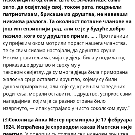
зато, да освјетлају свој, током рата, поцрњели
патриотизам, брисаше из друштва, не навевши
никаква разлога. Та околност потакне чланове на
још интензивнији рад, али се је у будуће добро
пазило, кога се у друштво прима. … .
Противници
су пријеким оком мотрили пораст нашега чланства,
те су свим силама настојали, да друштво сруше.
Неким родитељима, чија су дјеца била у подмлатку,
приказаше друштво и сврху му у
таковом свијетлу, да су многа дјеца била приморана
жалосна срца оставити друштво, којему су били
душом привржени, али које су, кривњом заведених
родитеља, морали оставити. … друштво, успркос свим
нападајима, којим је са разних страна било
извргнуто, — ипак устрајало у чисто соколском духу.”
(3)
Соколица Анка Метер преминула је 17 фебруара
1924. Испраћена је спроводом какав Имотски није
памтио.
У поворци су ступали сви чланови друштва,