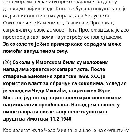
лета морали пешачити преко 3 километра док су
дошли до пијаче воде. Копање бунара покушавано је
од разних општинских управа, али без успеха.
Соколске чете Каменмост, Главина и Проложац
саградили су своје домове. Чета Проложац дала је део
просторија свог дома на употребу основној школи.
За соколе то је био пример како се радом може
помоћи запуштеном селу.
(26)
Соколи у Имотском били су изложени
нападима хрватских сепаратиста.
После
стварања Бановине Хрватске 1939. ХСС је
користио власт за обрачун са соколима.
Уследио
је напад на Чеду Милића, старешину Жупе
Мостар, једног од
најистакнутијих соколских и
националних првобораца. Напад је извршен у
више
наврата после завршене скупштине
друштва Имотски 11.2.1940.
Као делегат жупе Чеда Милић је ишао је на скупштину