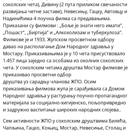
соколских чета), Дивину (2 пута приликом свечаности
развијања четне заставе), Невесињу, Гацку, Автовцу и
Надинићима 4 поучна филма са предавањима.
Приказани су филмови : „Боље је знати него имати”,
„Пошаст”, „Биртија” и „Алкохолизам и туберкулоза”.
Филмове је и 1933. Жупском просветном одбору
давао на располагање Дом Народног здравља у
Мостару. Приказивањима је у 10 чета присуствовало
1.457 лица заједно са особама из околних соколских
чета. У соколским четама друштва Мостар филмове је
приказивао просветни одбор
друштва уз сарадњу чланова ЖПО. Осим
приказивања филмова жупа је сарађивала са Домом
Народног здравља у растурању поучно-пропагандног
материјала за социјално-хигијенско, пољопривредно
и задружно васпитање широких народних слојева..
Сем активности ЖПО у соколским друштвима Билећа,
Чапљина, Гацко, Коњиц, Мостар, Невесиње, Столац и