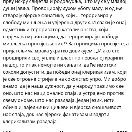
прву искру свијетла и родољубља, што му се у младој
души јавља. Провоцирају духом убогу масу, и од ње
стварају вјерске фанатике, који … тероризирају
слободу мишљења и увјерења других. И сваки је онај
одметник и тероризатор католичанства, који
спрјечава мрачњацима, да тероризирају слободу
мишљења просвјетљених !? Заторницима просвјете, а
пријатељима мрака укратко довикујем : „И ако сте
проширили свој уплив и власт по невољној крајини
нашој, то ипак немојте ни сањати, да ће имотски
соколи допустити, да победи онај клерикализам, који
је све отровне стријеле на соколство упро. Ми добро
знамо, да је наша дужност, да у народу тражимо све
оно, што нас нацијонално спаја, а устрајемо против
свему ономе, што нас раздваја. Један језик, исти
обичаји, заједнички циљеви и вјерска сношљивост
нас спаја, док нас вјерски фанатизам и задрти
клерикализам раздваја.”