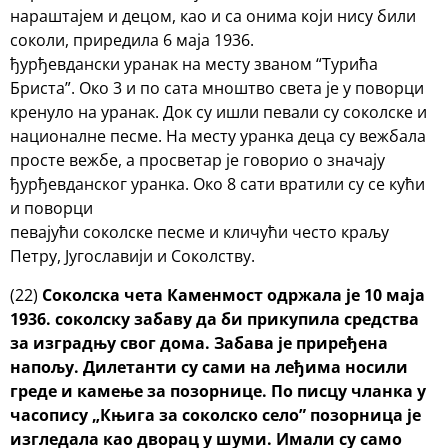
нараштајем и децом, као и са онима који нису били
соколи, приредила 6 маја 1936.
ђурђевдански уранак на месту званом “Турића
Бриста”. Око 3 и по сата мноштво света је у поворци
кренуло на уранак. Док су ишли певали су соколске и
националне песме. На месту уранка деца су вежбала
просте вежбе, а просветар је говорио о значају
ђурђевданског уранка. Око 8 сати вратили су се кући
и поворци
певајући соколске песме и кличући често краљу
Петру, Југославији и Соколству.
(22)
Соколска чета Каменмост одржала је 10 маја
1936. соколску забаву да би прикупила средства
за изградњу свог дома. Забава је приређена
напољу. Дилетанти су сами на леђима носили
греде и камење за позорнице. По писцу чланка у
часопису „Књига за соколско село” позорница је
изгледала као дворац у шуми.
Имали су само