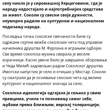
селу никло је у
сиромашној Херцеговини, где је
народу недостајало и најпотребнијих средстава
за
живот. Соколи су свесни своје дужности,
неуморно радили на културном и
националном
подизању народа.
Последња тачка соколске свечаности биле су
одржане скупне вежбе соколских чета под управом
начелника друштва М. Фурлана и играњем одбојке.
Све време соколска музика свирала је веселе
корачнице. Касно увече било је завршено зборовање
и Чеда Милић задовољан радом Соколског друштва
Имотски напустио је село и отишао у Мостар. Соколи
су сматрали да је оснивање сеоских чета од велике
културног и националног значаја за село.
Соколска идеологија одгајала је сељака у свим
правцима, учила га познавању самог
себе,
љубави према ближњем, верској толеранцији,