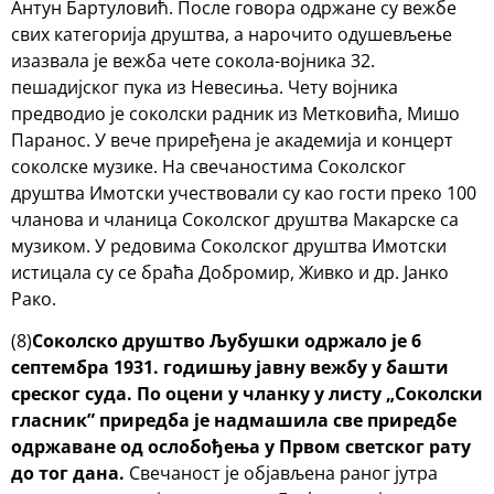
Антун Бартуловић. После говора одржане су вежбе
свих категорија друштва, а нарочито одушевљење
изазвала је вежба чете сокола-војника 32.
пешадијског пука из Невесиња. Чету војника
предводио је соколски радник из Метковића, Мишо
Паранос. У вече приређена је академија и концерт
соколске музике. На свечаностима Соколског
друштва Имотски учествовали су као гости преко 100
чланова и чланица Соколског друштва Макарске са
музиком. У редовима Соколског друштва Имотски
истицала су се браћа Добромир, Живко и др. Јанко
Рако.
(8)
Соколско друштво Љубушки одржало је 6
септембра 1931. годишњу јавну вежбу у башти
среског суда. По оцени у чланку у листу „Соколски
гласник” приредба је надмашила све приредбе
одржаване од ослобођења у Првом светског рату
до тог дана.
Свечаност је објављена раног јутра