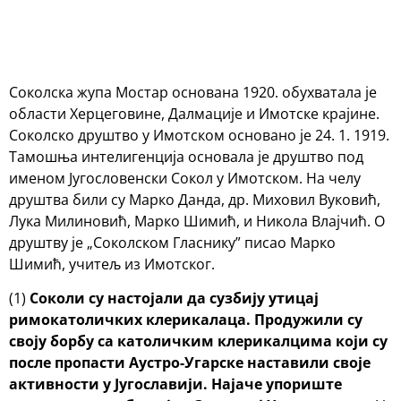
Соколска жупа Мостар основана 1920. обухватала је
области Херцеговине, Далмације и Имотске крајине.
Соколско друштво у Имотском основано је 24. 1. 1919.
Тамошња интелигенција основала је друштво под
именом Југословенски Сокол у Имотском. На челу
друштва били су Марко Данда, др. Миховил Вуковић,
Лука Милиновић, Марко Шимић, и Никола Влајчић. О
друштву је „Соколском Гласнику” писао Марко
Шимић, учитељ из Имотског.
(1)
Соколи су настојали да сузбију утицај
римокатоличких клерикалаца.
Продужили су
своју борбу са католичким клерикалцима који су
после пропасти Аустро-Угарске наставили своје
активности у Југославији. Најаче упориште