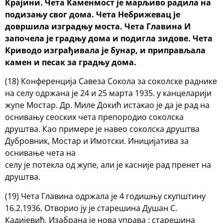
Крајини. Чета
Каменмост је марљиво радила на
подизању свог дома. Чета Небрижевац је
довршила изградњу моста. Чета Главина И
започела је градњу дома и подигла
зидове. Чета
Криводо изграђивала је бунар, и приправљала
камен и песак за градњу
дома.
(18) Конференција Савеза Сокола за соколске раднике
на селу одржана је 24 и 25 марта 1935. у канцеларији
жупе Мостар. Др. Миле Докић истакао је да је рад на
оснивању сеоских чета препородио соколска
друштва. Као примере је навео соколска друштва
Дубровник, Мостар и Имотски. Иницијатива за
оснивање чета на
селу је потекла од жупе, али је касније рад пренет на
друштва.
(19) Чета Главина одржала је 4 годишњу скупштину
16.2.1936. Отворио ју је старешина Душан С.
Кадијевић. Изабрана је нова управа : старешина