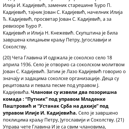
Илија И. Кадијевић, заменик старешине Ђуро П.
Кадијевић, тајник Јован С. Кадијевић, начелник Илија
Ђ. Кадијевић, просветар Јован С. Кадијевић, а за
ревизоре Ђуро Р.
Кадијевић и Илија Н. Кнежевић. Скупштина је била
завршена клицањем краљу Петру, Југославији и
Соколству.
(20) Чета Главина И одржала је соколско село 18
априла 1936. Село је отворио са соколском молитвом
Јован С. Кадијевић. Затим је Лазо Кадијевић говорио о
значају и задацима соколске организације. Деца су
рецитовала и певала песме под управом Ј.
Кадијевића.
Чланови су извели два позоришна
комада : “Путник” под управом Младенке
Паштровић и “Устанак Срба на дахије” под
управом Илије И. Кадијевића.
Село је завршено
поклицима краљу Петру, Југославији и Соколству. (21)
Управа чете Главина И је са свим члановима,