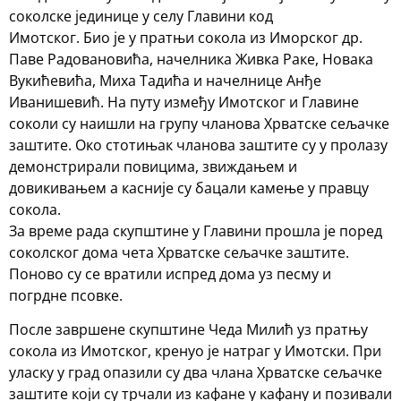
соколске јединице у селу Главини код
Имотског. Био је у пратњи сокола из Иморског др.
Паве Радовановића, начелника Живка Раке, Новака
Вукићевића, Миха Тадића и начелнице Анђе
Иванишевић. На путу између Имотског и Главине
соколи су наишли на групу чланова Хрватске сељачке
заштите. Око стотињак чланова заштите су у пролазу
демонстрирали повицима, звиждањем и
довикивањем а касније су бацали камење у правцу
сокола.
За време рада скупштине у Главини прошла је поред
соколског дома чета Хрватске сељачке заштите.
Поново су се вратили испред дома уз песму и
погрдне псовке.
После завршене скупштине Чеда Милић уз пратњу
сокола из Имотског, кренуо је натраг у Имотски. При
уласку у град опазили су два члана Хрватске сељачке
заштите који су трчали из кафане у кафану и позивали