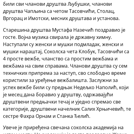
били сви чланови друштва Љубушки, чланови
друштва Чапљина са четом Тасовчићи, Столац,
Вргорац и Имотски, месних друштава и установа.
Старешина друштва Мустафа Назечић поздравио је
госте. Војна музика свирала је државну химну.
Наступали су женски и мушки подмладак, женски и
мушки нараштај, Соколска чета Клобук, Тасовчићи са
4 просте вежбе, чланство са простим вежбама и
вежбама на свим справама. Чланови друштва су сем
техничких припрема за наступ, сво слободно време
користили за уређење вежбалишта. Заслужни за
успех вежбе били су предњак Недељко Наполић, који
је месец дана боравио у друштву, одржавајући
друштвени предњачки течај и уједно спремао све
категорије, друштвени начелник Салих Хрњичевић, те
сестре Фахра Орнам и Станка Ђелић.
Увече је приређена свечана соколска академија на