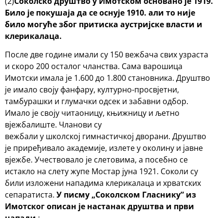
(2)
Соколско друштво у Имотском основано је 1919.
Било је покушаја да се оснује 1910. али то није
било могуће због притиска аустријске власти и
клерикалаца.
После две године имали су 150 вежбача свих узраста
и скоро 200 осталог чланства. Сама варошица
Имотски имала је 1.600 до 1.800 становника. Друштво
је имало своју фанфару, културно-просвјетни,
тамбурашки и глумачки одсек и забавни одбор.
Имало је своју читаоницу, књижницу и љетно
вјежбалиште. Чланови су
вежбали у школској гимнастичкој дворани. Друштво
је приређивало академије, излете у околину и јавне
вјежбе. Учествовало је слетовима, а посебно се
истакло на слету жупе Мостар јуна 1921. Соколи су
били изложени нападима клерикалаца и хрватских
сепаратиста.
У писму „Соколском Гласнику” из
Имотског описан је настанак друштва и први