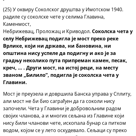
(25) У оквиру Соколског друштва у Имотском 1940.
радиле су соколске чете у селима Главина,
Каменмост,
Небрижевац, Проложац и Криводол.
Соколска чета у
селу Небрижевац подигла је мост преко реке
Врлике, који ни држава, ни бановина, ни
општина нису успеле да подигну и ако је за
градњу неколико пута припреман камен, песак,
креч, … . Други мост, на истој реци, на месту
званом „Билило”, подигла је соколска чета у
Главини.
Мост је преузела и довршила Банска управа у Сплиту,
али мост не би био саграђен да га соколи нису
започели. Чета у Главини је добровољним радом
својих чланова, а и многих сељана из Главине који
нису били чланови чете, ископала бунар са питком
водом, којом се у лето оскудевало. Сељаци су преко