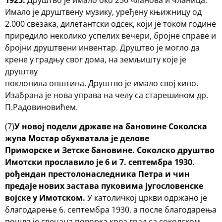
1925.
Друштво је имало око 250 чланова и чланица.
Имало је друштвену музику, уређену књижницу од
2.000 свезака, дилетантски одсек, који је током године
приредило неколико успелих вечери, бројне справе и
бројни друштвени инвентар. Друштво је могло да
крене у градњу свог дома, на земљишту које је
друштву
поклонила општина. Друштво је имало свој кино.
Изабрана је нова управа на челу са старешином др.
П.Радовиновићем.
(7)
У новој подели државе на бановине Соколска
жупа Мостар обухватала је делове
Приморске и Зетске бановине.
Соколско друштво
Имотски прославило је 6 и 7. септембра 1930.
рођендан престолонаследника Петра и чин
предаје нових застава пуковима југословенске
војске у Имотском.
У католичкој цркви одржано је
благодарење 6. септембра 1930, а после благодарења
пошла је свечана поворка кроз град са соколском