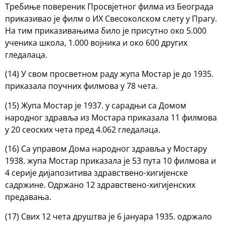
Требиње повереник Просвјетног филма из Београда
приказивао је филм о ИX Свесоколском слету у Прагу.
На тим приказивањима било је присутно око 5.000
ученика школа, 1.000 војника и око 600 других
гледалаца.
(14) У свом просветном раду жупа Мостар је до 1935.
приказала поучних филмова у 78 чета.
(15) Жупа Мостар је 1937. у сарадњи са Домом
народног здравља из Мостара приказала 11 филмова
у 20 сеоских чета пред 4.062 гледалаца.
(16) Са управом Дома народног здравља у Мостару
1938. жупа Мостар приказала је 53 пута 10 филмова и
4 серије дијапозитива здравствено-хигијенске
садржине. Одржано 12 здравствено-хигијенских
предавања.
(17) Свих 12 чета друштва је 6 јануара 1935. одржало