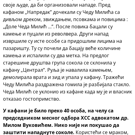
своје људе, да би организовали нападе. Пред
кафаном „Напредак” дочекали су Чеду Милића са
дивљом дреком, звиждањем, псовкама и повицима :
„Доле Чеда Милић …”. После повика бацали су
камење и пуцали из револвера. Други напад
извршиле су исте особе са придошлим лицима на
пазаришту. Ту су почели да бацају веће количине
камења и испалили су два метка. На предлог
старешине друштва група сокола се склонила у
кафану „Централ”. Руља је навалила камењем,
демолирала врата и зид и упала у кафану. Тражећи
Чеду Милића раздражена гомила је разбијала стакло.
Чеда Милић се уклонио из кафане када му је и власник
отказао гостопримство.
У кафани је било преко 40 особа, на челу са
председником месног одбора ХСС адвокатом др.
Милом Вуковићем. Нико није ни покушао да
заштити нападнуте соколе.
Користећи се мраком,