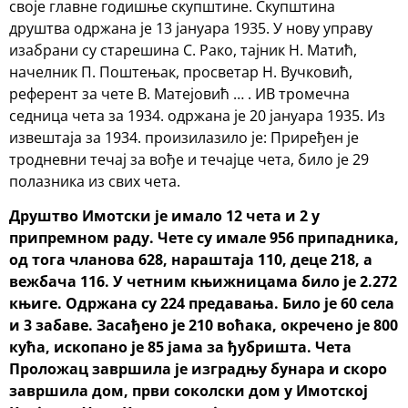
своје главне годишње скупштине. Скупштина
друштва одржана је 13 јануара 1935. У нову управу
изабрани су старешина С. Рако, тајник Н. Матић,
начелник П. Поштењак, просветар Н. Вучковић,
референт за чете В. Матејовић … . ИВ тромечна
седница чета за 1934. одржана је 20 јануара 1935. Из
извештаја за 1934. произилазило је: Приређен је
тродневни течај за вође и течајце чета, било је 29
полазника из свих чета.
Друштво Имотски је имало 12 чета и 2 у
припремном раду. Чете су имале 956 припадника,
од тога чланова 628, нараштаја
110, деце 218, а
вежбача 116. У четним књижницама било је 2.272
књиге. Одржана су 224 предавања. Било је 60 села
и 3 забаве. Засађено је 210 воћака, окречено је 800
кућа, ископано је 85 јама за ђубришта. Чета
Проложац завршила је изградњу
бунара и скоро
завршила дом, први соколски дом у Имотској