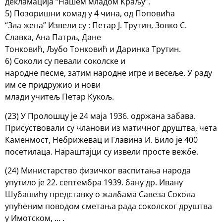
декламација “Нашем младом Краљу”.
5) Позоришни комад у 4 чина, од Поповића
“Зла жена” Извели су : Петар Ј. Трутин, Зовко С.
Славка, Ана Патрљ, Дане
Тонковић, Љубо Тонковић и Даринка Трутин.
6) Соколи су певали соколске и
народне песме, затим народне игре и весеље. У раду
им се придружио и нови
млади учитељ Петар Кукољ.
(23) У Пролошцу је 24 маја 1936. одржана забава.
Присуствовали су чланови из матичног друштва, чета
Каменмост, Небрижевац и Главина И. Било је 400
посетилаца. Нараштајци су извели просте вежбе.
(24) Министарство физичког васпитања народа
упутило је 22. септембра 1939. бану др. Ивану
Шубашићу представку о жалбама Савеза Сокола
упућеним поводом сметања рада соколског друштва
у Имотском, … .