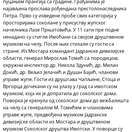
пуцањем прангија са градине. Грађанима је
најављена прослава рођендана престолонаследника
Петра. Прво су изведене пробе свих категорија у
просторијама соколане у присуству жупског
начелника Лазе Прњатовића. У 11 сати пре подне
ненадано су стигли Имоћани са својом друштвеном
музиком на челу. После њих стизали су гости са
стране. Из Мостара командант Јадранске дивизијске
области, генерал Мирослав Томић са породицом,
окружни инспектор др. Никола Здунић, др. Милан
Докић, др. Вељко Јелачић и Душан Бајић, чланови
управе жупе. Гости из друштава Чапљине, Стоца и
Вргорца дочекани су на улазу у град са имотском
музиком, која их је допратила до соколског дома.
Поворка је кренула од соколског дома до вежбалишта
на челу са генералом М. Томићем и члановима
управе жупе, предвођена музиком Јадранске
дивизијске области из Мостара и друштвеном
музиком Соколског друштва Имотски. У поворци су