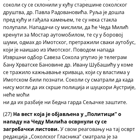
соколи су се склонили у кућу старешине соколског
друштва, др. Павла Радовановића. Руља је дошла
пред кућу и гађала камењем, те су нека стакла
полупали. Нападачи су мислили, да ће Чеда Милић
кренути за Мостар аутомобилом, те су у боровој
шуми, одмах до Имотског, претражили сваки аутобус,
који је наишао из Имотског. Поводом напада
Извршни одбор Савеза Сокола упутио је телеграм
бану Хрватске Бановине др. Ивану Шубашићу у коме
се тражило кажњавање криваца, који су властима у
Имотском били познати. Соколи су сматрали да када
нису могли да их скрше полиција и шуцкори Аустрије,
неће моћи
ни да их разбије ни бедна гарда Сељачке заштите.
(27)
На вест која је објављена у „Политици” о
нападу на Чеду Милића осврнули су се
загребачки листови.
У свом реаговању на тај осврт
редакција „Соколског Гласника” сматрала је за