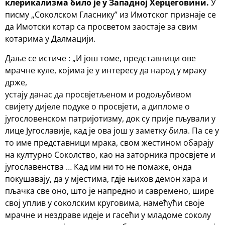
клерикализма било је у Западној Херцеговини.
У
писму „Соколском Гласнику” из Имотског признаје се
да Имотски котар са просветом заостаје за свим
котарима у Далмацији.
Даље се истиче : „И још томе, представници ове
мрачне куле, којима је у интересу да народ у мраку
држе,
устају данас да просвјетљеном и родољубивом
свијету дијеле подуке о просвјети, а дипломе о
југословенском патријотизму, док су прије пљували у
лице Југославије, кад је ова још у заметку била. Па се у
то име представници мрака, свом жестином обарају
на културно Соколство, као на заторника просвјете и
југославенства … Кад им ни то не помаже, онда
покушавају, да у мјестима, гдје њихов демон хара и
пљачка све оно, што је напредно и савремено, шире
свој уплив у соколским круговима, намећући своје
мрачне и нездраве идеје и гасећи у младоме соколу