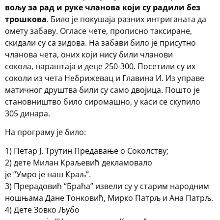
вољу за рад и руке чланова који су радили без
трошкова
. Било је покушаја разних интриганата да
омету забаву. Огласе чете, прописно таксиране,
скидали су са зидова. На забави било је присутно
чланова чета, оних који нису били чланови
сокола, нараштаја и деце 250-300. Посетили су их
соколи из чета Небрижевац и Главина И. Из управе
матичног друштва били су само двојица. Пошто је
становништво било сиромашно, у каси се скупило
305 динара.
На програму је било:
1) Петар Ј. Трутин Предавање о Соколству;
2) дете Милан Краљевић декламовало
је “Умро је наш Краљ”.
3) Прерадовић “Браћа” извели су у старим народним
ношњама Дане Тонковић, Мирко Патрљ и Ана Патрљ.
4) Дете Зовко Љубо