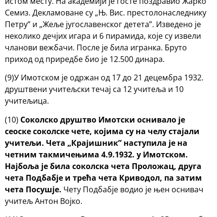
истом месту. На академији је госте поздравио Жарко
Семиз. Декламоване су „Њ. Вис. престолонаследнику
Петру” и „Жеље југославенског детета”. Изведено је
неколико дечјих игара и 6 пирамида, које су извели
чланови вежбачи. После је била игранка. Бруто
приход од приредбе био је 12.500 динара.
(9)У Имотском је одржан од 17 до 21 децембра 1932.
друштвени учитељски течај са 12 учитеља и 10
учитељица.
(10)
Соколско друштво Имотски оснивало је
сеоске соколске чете, којима су на челу стајали
учитељи. Чета „Крајишник” наступила је на
четним такмичењима 4.9.1932. у Имотском.
Најбоља је била соколска чета
Проложац, друга
чета Подбабје и трећа чета Криводол, па затим
чета Посушје.
Чету Подбабје водио је њен оснивач
учитељ Антон Војко.