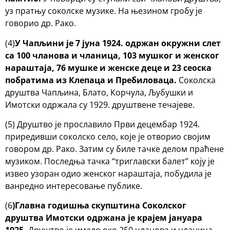
уз пратњу соколске музике. На њезином гробу је
говорио др. Рако.
(4)
У Чапљини је 7 јуна 1924. одржан окружни слет
са 100 чланова и чланица, 103 мушког и женског
нараштаја, 76 мушке и женске деце и 23 сеоска
побратима из Клепаца и Пребиловаца.
Соколска
друштва Чапљина, Блато, Корчула, Љубушки и
Имотски одржала су 1929. друштвене течајеве.
(5) Друштво је прославило Први децембар 1924.
приредивши соколско село, које је отворио својим
говором др. Рако. Затим су биле тачке делом праћене
музиком. Последња тачка “триглавски балет” коју је
извео узоран одио женског нараштаја, побудила је
ванредно интересовање публике.
(6
)Главна годишња скупштина Соколског
друштва Имотски одржана је крајем јануара