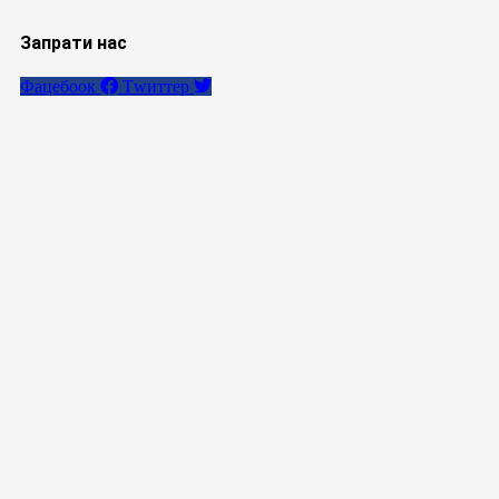
Запрати нас
Фацебоок
Тwиттер