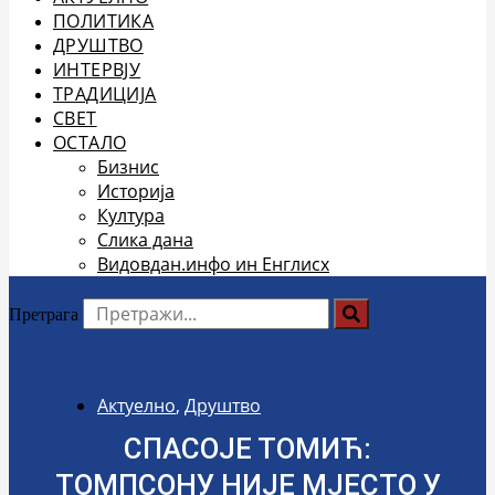
ПОЛИТИКА
ДРУШТВО
ИНТЕРВЈУ
ТРАДИЦИЈА
СВЕТ
ОСТАЛО
Бизнис
Историја
Култура
Слика дана
Видовдан.инфо ин Енглисх
Претрага
Актуелно
,
Друштво
СПАСОЈЕ ТОМИЋ:
ТОМПСОНУ НИЈЕ МЈЕСТО У