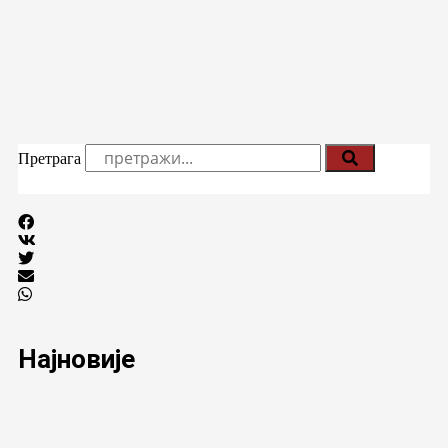
Претрага
Најновије