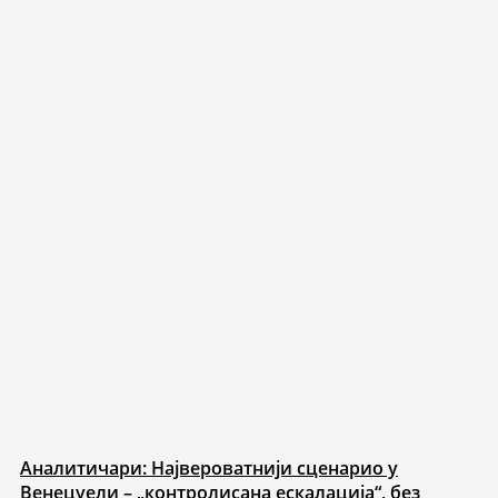
Аналитичари: Највероватнији сценарио у
Венецуели – „контролисана ескалација“, без