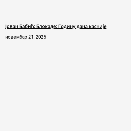
Јован Бабић: Блокаде: Годину дана касније
новембар 21, 2025