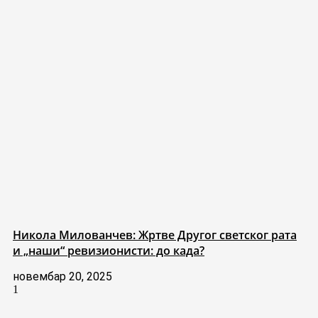
Никола Милованчев: Жртве Другог светског рата
и „наши“ ревизионисти: до када?
новембар 20, 2025