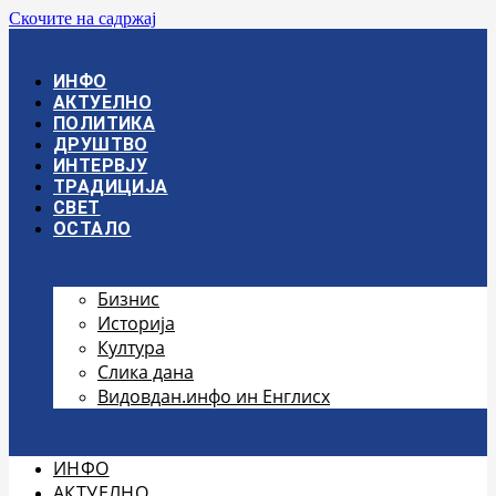
Скочите на садржај
ИНФО
АКТУЕЛНО
ПОЛИТИКА
ДРУШТВО
ИНТЕРВЈУ
ТРАДИЦИЈА
СВЕТ
ОСТАЛО
Бизнис
Историја
Култура
Слика дана
Видовдан.инфо ин Енглисх
ИНФО
АКТУЕЛНО