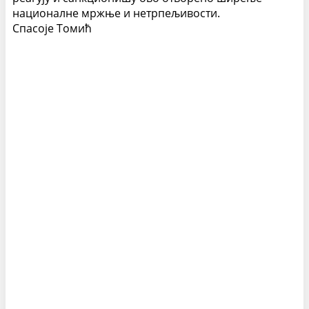
националне мржње и нетрпељивости.
Спасоје Томић