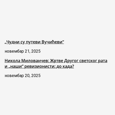
„Чудни су путеви Вучићеви“
новембар 21, 2025
Никола Милованчев: Жртве Другог светског рата
и „наши“ ревизионисти: до када?
новембар 20, 2025