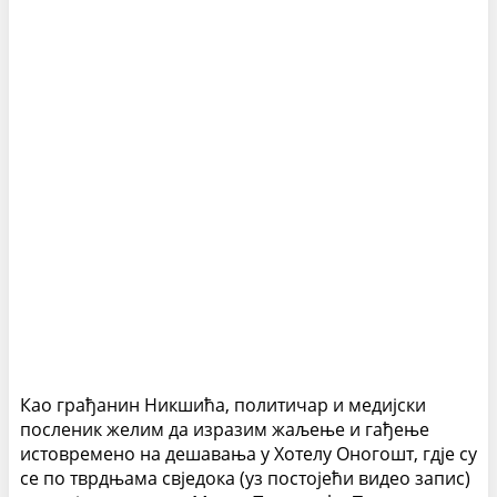
Као грађанин Никшића, политичар и медијски
посленик желим да изразим жаљење и гађење
истовремено на дешавања у Хотелу Оногошт, гдје су
се по тврдњама свједока (уз постојећи видео запис)