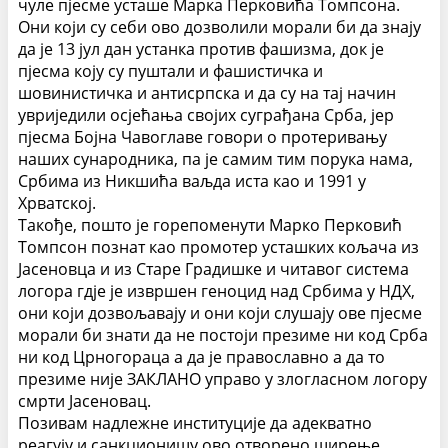
чуле пјесме усташе Марка Перковића Томпсона.
Они који су себи ово дозволили морали би да знају
да је 13 јул дан устанка против фашизма, док је
пјесма коју су пуштали и фашистичка и
шовинистичка и антисрпска и да су на тај начин
увриједили осјећања својих суграђана Срба, јер
пјесма Бојна Чавоглаве говори о протеривању
наших сународника, па је самим тим порука нама,
Србима из Никшића ваљда иста као и 1991 у
Хрватској.
Такође, пошто је горепоменути Марко Перковић
Томпсон познат као промотер усташких кољача из
Јасеновца и из Старе Градишке и читавог система
логора гдје је извршен геноцид над Србима у НДХ,
они који дозвољавају и они који слушају ове пјесме
морали би знати да не постоји презиме ни код Срба
ни код Црногораца а да је православно а да то
презиме није ЗАКЛАНО управо у злогласном логору
смрти Јасеновац.
Позивам надлежне институције да адекватно
реагују и санкционишу ово отворено ширење