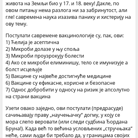
живота на Земљи био у 17. и 18. веку! Дакле, по
овом питању нема разлога ни за забринутост, али
гле! савремена наука изазива панику и хистерију на
ову тему.
Постулати савремене вакцинологије су, пак, ови:
1) Ћелија је асептична
2) Микроби долазе у њу споља
3) Микроби проузрокују болести
4) Ако се микроби елиминишу, тело се имунизује а
болст исцељује
5) Вакцине су највеће достигнуће медицине
6) Вакцине су ефикасне, корисне и безопасне
7) Однос добробити у односу на ризик је апсолутно
на страни вакцина
Узети овако заједно, ови постулати (предрасуде)
сачињавају праву „научењачку“ догму, у коју се
мора слепо веровати (или следи судбина Ђордана
Бруна!). Када већ то већина условљених „стручњака“
неће, сами људи би требало да, у границама својих