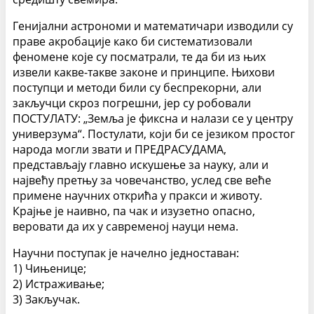
Генијални астрономи и математичари изводили су
праве акробације како би систематизовали
феномене које су посматрали, те да би из њих
извели какве-такве законе и принципе. Њихови
поступци и методи били су беспрекорни, али
закључци скроз погрешни, јер су робовали
ПОСТУЛАТУ: „Земља је фиксна и налази се у центру
универзума“. Постулати, који би се језиком простог
народа могли звати и ПРЕДРАСУДАМА,
представљају главно искушење за науку, али и
највећу претњу за човечанство, услед све веће
примене научних открића у пракси и животу.
Крајње је наивно, па чак и изузетно опасно,
веровати да их у савременој науци нема.
Научни поступак је начелно једноставан:
1) Чињенице;
2) Истраживање;
3) Закључак.