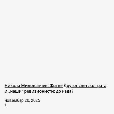
Никола Милованчев: Жртве Другог светског рата
и „наши“ ревизионисти: до када?
новембар 20, 2025