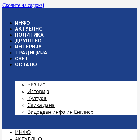
Скочите на садржај
ИНФО
АКТУЕЛНО
ПОЛИТИКА
ДРУШТВО
ИНТЕРВЈУ
ТРАДИЦИЈА
СВЕТ
ОСТАЛО
Бизнис
Историја
Култура
Слика дана
Видовдан.инфо ин Енглисх
ИНФО
АКТУЕЛНО