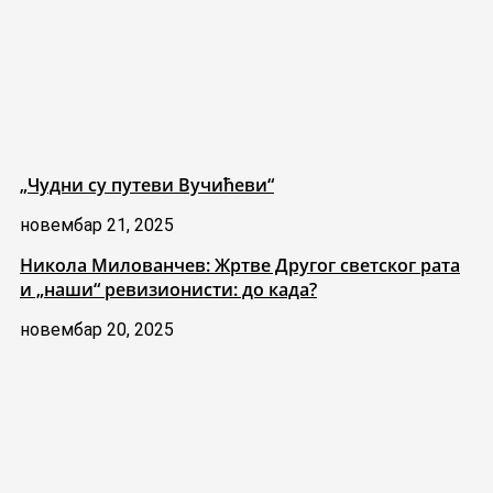
„Чудни су путеви Вучићеви“
новембар 21, 2025
Никола Милованчев: Жртве Другог светског рата
и „наши“ ревизионисти: до када?
новембар 20, 2025