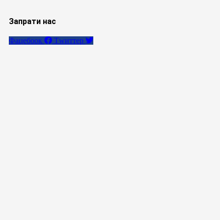
Запрати нас
Фацебоок
Тwиттер