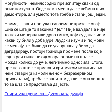
могућности, немилосрдно преиспитају сваки од
ових постулата. Овде нема места да се већина њих
демонтира, али уместо тога треба истаћи још један.
Наиме, главни постулат савремене кризе је овај:
„Зна се шта је то вакцина!“ Јел’? Није ваљда? Па није
то неки минерал или дрво гинко, који су данас исти
какви су били у доба Јуре! Људски изуми и појмови
се мењају, те, било да се усавршавају било да
деградирају, постоји граница промене после које
једна реч више не одговара ономе на шта се,
можда колико до јуче, легитимно односила. Стога,
пре него што се приступи критичком испитивању
неке ствари (а камоли њеном безрезервном
прихватању), треба се запитати да ли је она уопште
то за шта се представља да јесте.
Спиритуал гуерилла – Духовна хајдучија