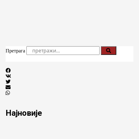
Претрага
Најновије