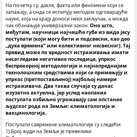
На почетку су, дакле, факта или феномени који се
запажају, а онда се испитују методом одговарајуће
науке, која на крају доноси неки закључак, а можда
чак обзнањује универзални закон.
Оно што,
међутим, научници најчешће губе из вида јесу
постулати (који могу бити и подсвесни, као део
„духа времена“ или колективног несвесног). Тај
превид може по вредност истраживања имати
несагледиве негативне последице, упркос
беспрекорној методологији и најнапреднијим
технолошким средствима који се примењују и
упркос (претпостављеној) најбољој намери
истраживача. Два таква случаја су данас
изузетно актуелна, јер услед наопаких
постулата озбиљно угрожавају сам опстанак
људског рода на Земљи: климатологија и
вакцинологија.
Постулати савремене климатологије су следећи:
1) Број људи на Земљи је превелики