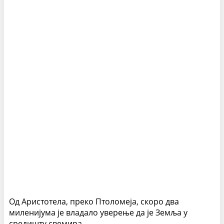
Од Аристотела, преко Птоломеја, скоро два
миленијума је владало уверење да је Земља у
средишту свемира.