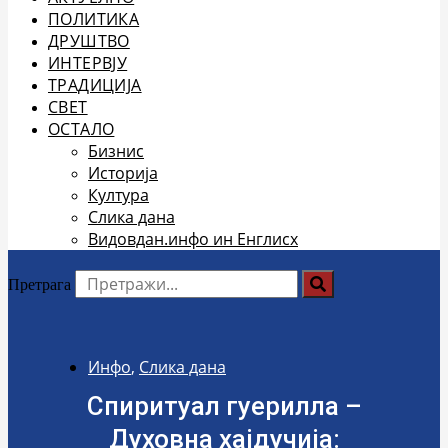
ПОЛИТИКА
ДРУШТВО
ИНТЕРВЈУ
ТРАДИЦИЈА
СВЕТ
ОСТАЛО
Бизнис
Историја
Култура
Слика дана
Видовдан.инфо ин Енглисх
Претрага
Инфо
,
Слика дана
Спиритуал гуерилла –
Духовна хајдучија: