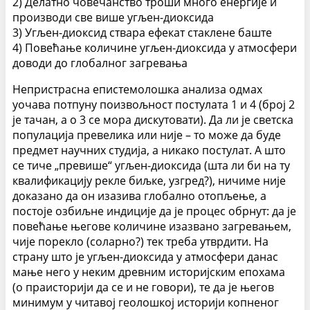
2) Делатно човечанство троши много енергије и
производи све више угљен-диоксида
3) Угљен-диоксид ствара ефекат стаклене баште
4) Повећање количине угљен-диоксида у атмосфери
доводи до глобалног загревања
Непристрасна епистемолошка анализа одмах
уочава потпуну поизвољност постулата 1 и 4 (број 2
је тачан, а о 3 се мора дискутовати). Да ли је светска
популација превелика или није – то може да буде
предмет научних студија, а никако постулат. А што
се тиче „превише“ угљен-диоксида (шта ли би на ту
квалификацију рекле биљке, узгред?), ничиме није
доказано да он изазива глобално отопљење, а
постоје озбиљне индиције да је процес обрнут: да је
повећање његове количине изазвано загревањем,
чије порекло (соларно?) тек треба утврдити. На
страну што је угљен-диоксида у атмосфери данас
мање него у неким древним историјским епохама
(о праисторији да се и не говори), те да је његов
минимум у читавој геолошкој историји копненог