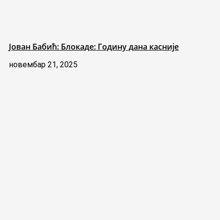
Јован Бабић: Блокаде: Годину дана касније
новембар 21, 2025