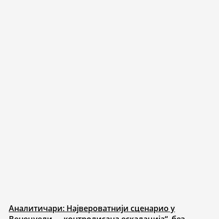
Аналитичари: Највероватнији сценарио у