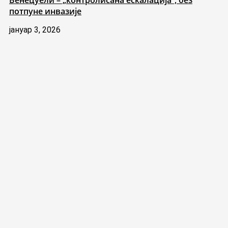
Венецуели – „контролисана ескалација“, без
потпуне инвазије
јануар 3, 2026