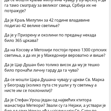
га тамо сматрају за великог свеца, Србија их не
потражује?
Да је Краљ Милутин за 42 године владавине
подигао 42 велике светиње?
Да је у Призрену и околини по предању некада
било 365 цркава?
Да на Косову и Метохији постоји преко 1300 српских
светиња, а да их је у Македонији вероватно и више?
Да је Цар Душан био толико висок да му је тешко
било пронаћи личну гарду да га чува?
Да се мошти Цара Душана чувају у цркви Св. Марка
у Београду (колико пута сте ушли у ту светињу а
нисте им се поклонили)?
Да је Стефан Урош један од највећих ктитора
манастира Метеори? Звали су га Нејаки, а уствари је
био од свих Немањића најсличнији Св. Сави по