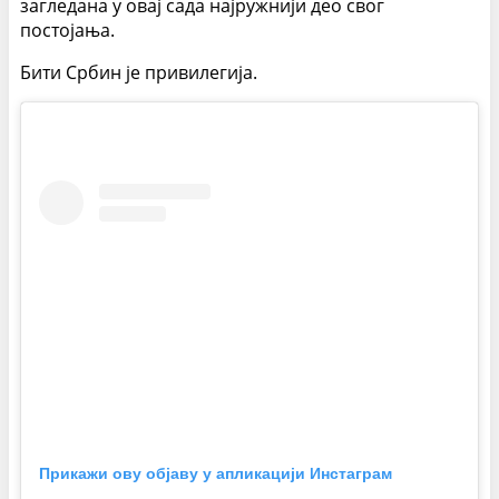
загледана у овај сада најружнији део свог
постојања.
Бити Србин је привилегија.
Прикажи ову објаву у апликацији Инстаграм