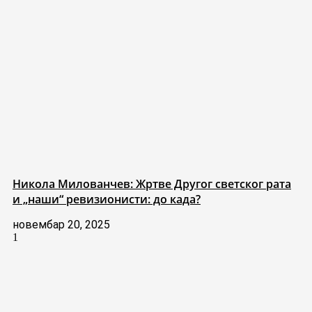
Никола Милованчев: Жртве Другог светског рата
и „наши“ ревизионисти: до када?
новембар 20, 2025