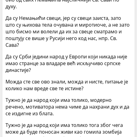
духу.
Да су Немањићи свеци, јер су свеци заиста, зато
што су њихова тела очувана и миротиоче, а не зато
што бисмо ми волели да их за свеце сматрамо и
поштују се више у Русији него код нас, нпр. Св.
Сава?
Да су Срби једини народ у Европи који никада није
имао странце за владаре већ искључиво српске
династије?
Можда сте све ово знали, можда и нисте, питање је
колико нам вреде све те истине?
Тужно је да народ који има толико, модерно
речено, мотиватора нема чиме да нахрани дух и да
се издигне из блата.
Тужно је да народ који има толико тога због чега
може да буде поносан живи као гомила зомбија