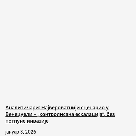
Аналитичари: Највероватнији сценарио у
Венецуели – „контролисана ескалација“, без
потпуне инвазије
јануар 3, 2026