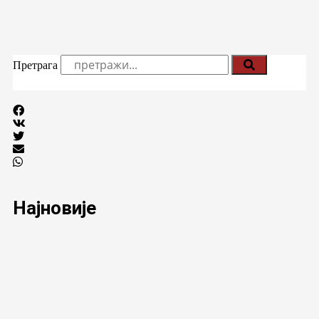
Претрага
Најновије