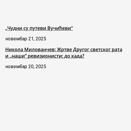
„Чудни су путеви Вучићеви“
новембар 21, 2025
Никола Милованчев: Жртве Другог светског рата
и „наши“ ревизионисти: до када?
новембар 20, 2025