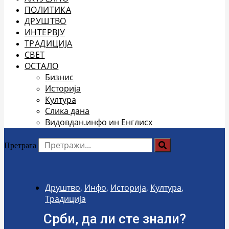
ПОЛИТИКА
ДРУШТВО
ИНТЕРВЈУ
ТРАДИЦИЈА
СВЕТ
ОСТАЛО
Бизнис
Историја
Култура
Слика дана
Видовдан.инфо ин Енглисх
Претрага
Друштво
,
Инфо
,
Историја
,
Култура
,
Традиција
Срби, да ли сте знали?