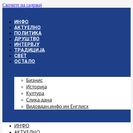
Скочите на садржај
ИНФО
АКТУЕЛНО
ПОЛИТИКА
ДРУШТВО
ИНТЕРВЈУ
ТРАДИЦИЈА
СВЕТ
ОСТАЛО
Бизнис
Историја
Култура
Слика дана
Видовдан.инфо ин Енглисх
ИНФО
АКТУЕЛНО