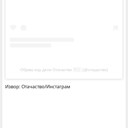
Објава коју дели Отачаство 🇷🇸 (@отацаство)
Извор: Отачаство/Инстаграм