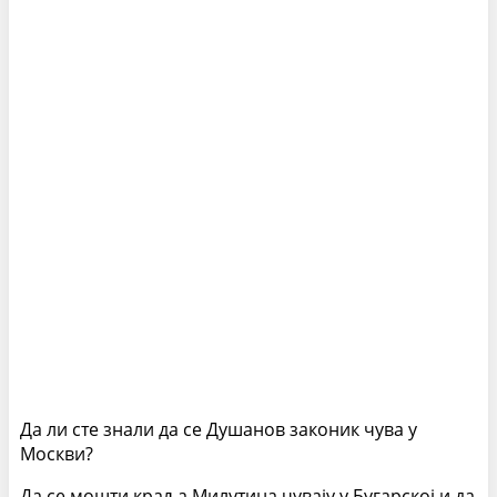
Да ли сте знали да се Душанов законик чува у
Москви?
Да се мошти краља Милутина чувају у Бугарској и да