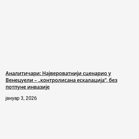
Аналитичари: Највероватнији сценарио у
Венецуели – „контролисана ескалација“, без
потпуне инвазије
јануар 3, 2026