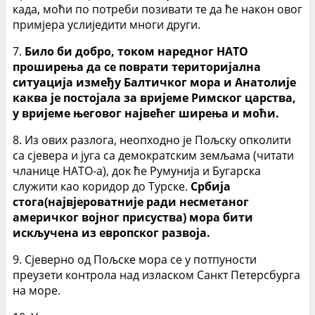
када, моћи по потреби позивати те да ће након овог
примјера услиједити многи други.
7.
Било би добро, током наредног НАТО
проширења да се поврати територијална
ситуација између Балтичког мора и Анатолије
каква је постојала за вријеме Римског царства,
у вријеме његовог највећег ширења и моћи.
8. Из ових разлога, неопходно је Пољску опколити
са сјевера и југа са демократским земљама (читати
чланице НАТО-а), док ће Румунија и Бугарска
служити као коридор до Турске.
Србија
стога(највјероватније ради несметаног
америчког војног присуства) мора бити
искључена из европског развоја.
9. Сјеверно од Пољске мора се у потпуности
преузети контрола над изласком Санкт Петерсбурга
на море.