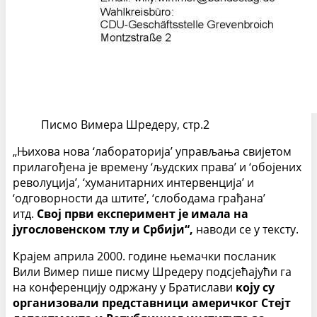
Писмо Вимера Шредеру, стр.2
„Њихова нова ‘лабораторија’ управљања свијетом
прилагођена је времену ‘људских права’ и ‘обојених
револуција’, ‘хуманитарних интервенција’ и
‘одговорности да штите’, ‘слободама грађана’
итд.
Свој први експеримент је имала на
југословенском тлу и Србији“,
наводи се у тексту.
Крајем априла 2000. године њемачки посланик
Вили Вимер пише писму Шредеру подсјећајући га
на конференцију одржану у Братислави
коју су
организовали представници америчког Стејт