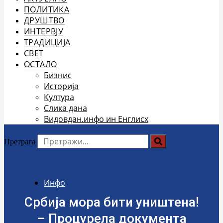
ПОЛИТИКА
ДРУШТВО
ИНТЕРВЈУ
ТРАДИЦИЈА
СВЕТ
ОСТАЛО
Бизнис
Историја
Култура
Слика дана
Видовдан.инфо ин Енглисх
Претрага
Инфо
Србија мора бити уништена!
– Процурела документа