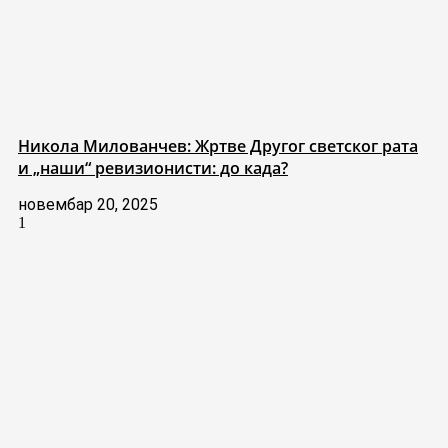
Никола Милованчев: Жртве Другог светског рата
и „наши“ ревизионисти: до када?
новембар 20, 2025