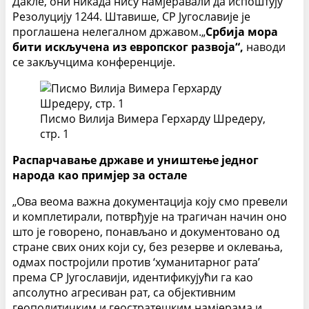
Дакле, они никада нису намјеравали да испоштују
Резолуцију 1244. Штавише, СР Југославије је
проглашена нелегалном државом.„
Србија
мора
бити искључена из европског развоја“,
наводи
се закључцима конференције.
Писмо Вилија Вимера Герхарду Шредеру,
стр. 1
Распарчавање државе и уништење једног
народа као примјер за остале
„Ова веома важна документација коју смо превели
и комплетирали, потврђује на трагичан начин оно
што је говорено, понављано и документовано од
стране свих оних који су, без резерве и оклевања,
одмах постројили против ‘хуманитарног рата’
према СР Југославији, идентификујући га као
апсолутно агресиван рат, са објективним
геополитичким и геостратешким намјерама и