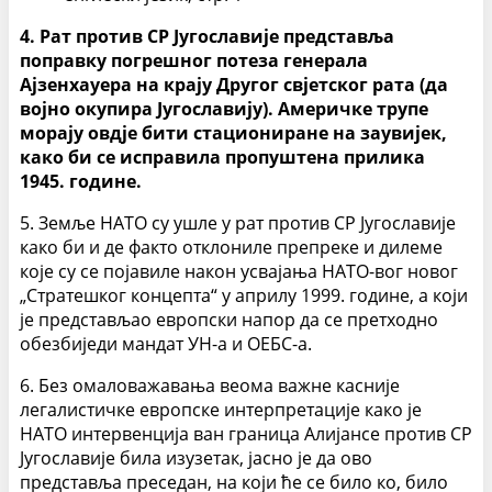
4. Рат против СР Југославије представља
поправку погрешног потеза генерала
Ајзенхауера на крају Другог свјетског рата (да
војно окупира Југославију). Америчке трупе
морају овдје бити стациониране на заувијек,
како би се исправила пропуштена прилика
1945. године.
5. Земље НАТО су ушле у рат против СР Југославије
како би и де факто отклониле препреке и дилеме
које су се појавиле након усвајања НАТО-вог новог
„Стратешког концепта“ у априлу 1999. године, а који
је представљао европски напор да се претходно
обезбиједи мандат УН-а и ОЕБС-а.
6. Без омаловажавања веома важне касније
легалистичке европске интерпретације како је
НАТО интервенција ван граница Алијансе против СР
Југославије била изузетак, јасно је да ово
представља преседан, на који ће се било ко, било