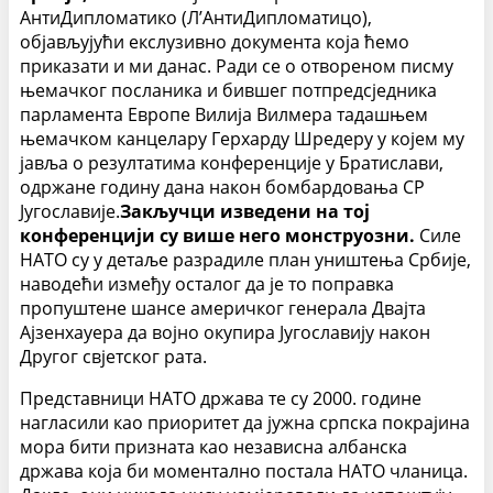
АнтиДипломатико (Л’АнтиДипломатицо),
објављујући екслузивно документа која ћемо
приказати и ми данас. Ради се о отвореном писму
њемачког посланика и бившег потпредсједника
парламента Европе Вилија Вилмера тадашњем
њемачком канцелару Герхарду Шредеру у којем му
јавља о резултатима конференције у Братислави,
одржане годину дана након бомбардовања СР
Југославије.
Закључци изведени на тој
конференцији су више него монструозни.
Силе
НАТО су у детаље разрадиле план уништења Србије,
наводећи између осталог да је то поправка
пропуштене шансе америчког генерала Двајта
Ајзенхауера да војно окупира Југославију након
Другог свјетског рата.
Представници НАТО држава те су 2000. године
нагласили као приоритет да јужна српска покрајина
мора бити призната као независна албанска
држава која би моментално постала НАТО чланица.