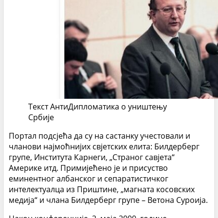
Текст АнтиДипломатика о уништењу
Србије
Портал подсјећа да су на састанку учестовали и
чланови најмоћнијих свјетских елита: Билдерберг
групе, Института Карнеги, „Страног савјета“
Америке итд. Примијећено је и присуство
еминентног албанског и сепаратистичког
интелектуалца из Приштине, „магната косовских
медија“ и члана Билдерберг групе – Ветона Суроија.