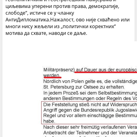
циљевима уперени против права, демократије,
слободе“, истиче се у чланку
АнтиДипломатика.Нажалост, ово није схваћено или
многи нису жељели из „политички коректних“
мотива да схвате, наводи се даље.