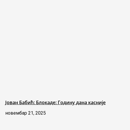
Јован Бабић: Блокаде: Годину дана касније
новембар 21, 2025