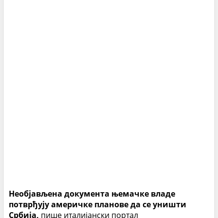
Необјављена документа њемачке владе
потврђују америчке планове да се уништи
Србија,
пише италијански портал