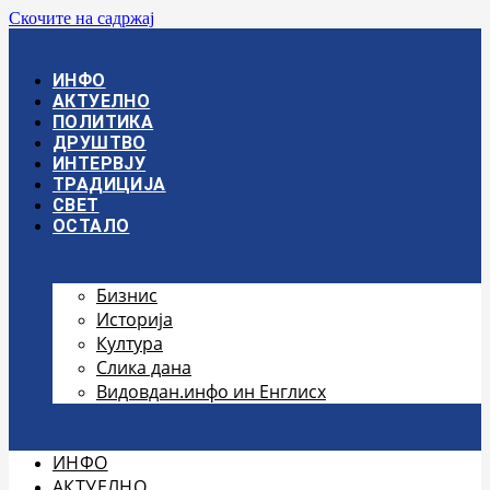
Скочите на садржај
ИНФО
АКТУЕЛНО
ПОЛИТИКА
ДРУШТВО
ИНТЕРВЈУ
ТРАДИЦИЈА
СВЕТ
ОСТАЛО
Бизнис
Историја
Култура
Слика дана
Видовдан.инфо ин Енглисх
ИНФО
АКТУЕЛНО