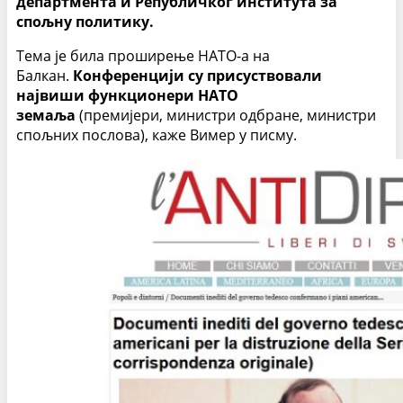
департмента и Републичког института за
спољну политику.
Тема је била проширење НАТО-а на
Балкан.
Конференцији су присуствовали
највиши функционери НАТО
земаља
(премијери, министри одбране, министри
спољних послова), каже Вимер у писму.