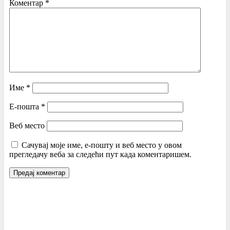
Коментар
*
Име
*
Е-пошта
*
Веб место
Сачувај моје име, е-пошту и веб место у овом
прегледачу веба за следећи пут када коментаришем.