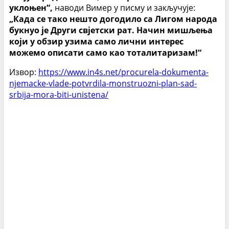
уклоњен“,
наводи Вимер у писму и закључује:
„Када се тако нешто догодило са Лигом народа
букнуо је Други свјетски рат. Начин мишљења
који у обзир узима само лични интерес
можемо описати само као тоталитаризам!“
Извор:
https://www.in4s.net/procurela-dokumenta-
njemacke-vlade-potvrdila-monstruozni-plan-sad-
srbija-mora-biti-unistena/