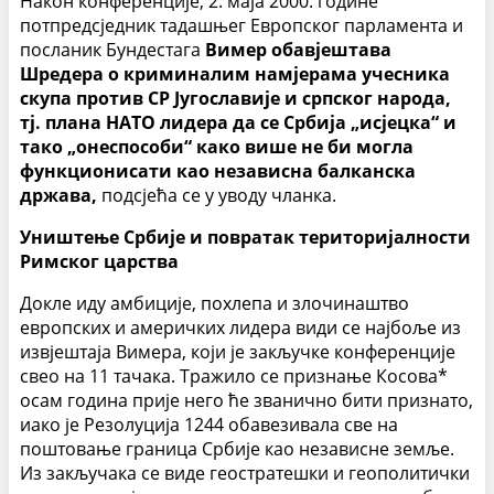
Након конференције, 2. маја 2000. године
потпредсједник тадашњег Европског парламента и
посланик Бундестага
Вимер обавјештава
Шредера о криминалим намјерама учесника
скупа против СР Југославије и српског народа,
тј. плана НАТО лидера да се Србија „исјецка“ и
тако „онеспособи“ како више не би могла
функционисати као независна балканска
држава,
подсјећа се у уводу чланка.
Уништење Србије и повратак територијалности
Римског царства
Докле иду амбиције, похлепа и злочинаштво
европских и америчких лидера види се најбоље из
извјештаја Вимера, који је закључке конференције
свео на 11 тачака. Тражило се признање Косова*
осам година прије него ће званично бити признато,
иако је Резолуција 1244 обавезивала све на
поштовање граница Србије као независне земље.
Из закључака се виде геостратешки и геополитички