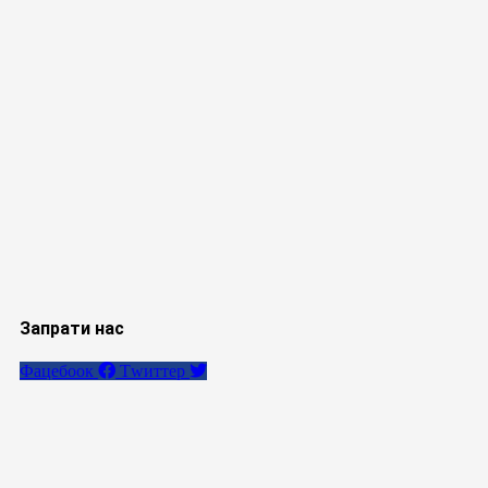
Запрати нас
Фацебоок
Тwиттер