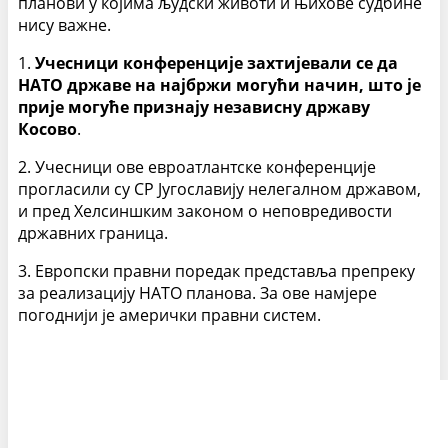
планови у којима људски животи и њихове судбине
нису важне.
1.
Учесници конференције захтијевали се да
НАТО државе на најбржи могући начин, што је
прије могуће признају независну државу
Косово
.
2. Учесници ове евроатлантске конференције
прогласили су СР Југославију нелегалном државом,
и пред Хелсиншким законом о неповредивости
државних граница.
3. Европски правни поредак представља препреку
за реализацију НАТО планова. За ове намјере
погоднији је амерички правни систем.