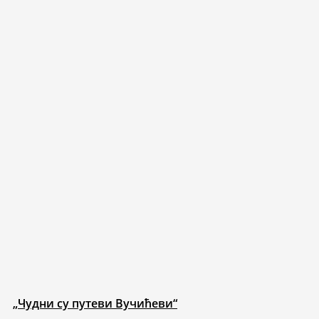
„Чудни су путеви Вучићеви“