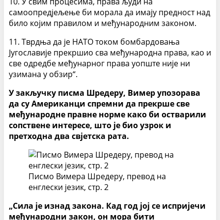
10. У свим процесима, права људи на
самоопредјељење би морала да имају предност над
било којим правилом и међународним законом.
11. Тврдња да је НАТО током бомбардовања
Југославије прекршио сва међународна права, као и
све одредбе међунарног права уопште није ни
узимана у обзир“.
У закључку писма Шредеру, Вимер упозорава
да су Американци спремни да прекрше све
међународне правне норме како би остварили
сопствене интересе, што је био узрок и
претходна два свјетска рата.
Писмо Вимера Шредеру, превод на
енглески језик, стр. 2
„Сила је изнад закона. Кад год јој се испријечи
међународни закон, он мора бити