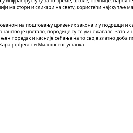
ољу инфраструктуру за то време, школе, болнице, народне
ји мајстори и сликари на свету, користећи најскупље ма
снованом на поштовању црквених закона и у подршци и с
Монаштво је цветало, породице су се умножавале. Зато и н
њен поредак и касније сећање на то своје златно доба п
 Карађорђевог и Милошевог устанка.