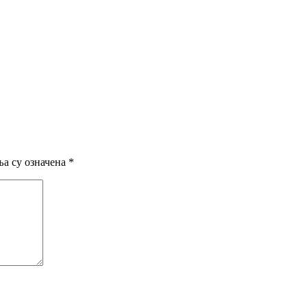
а су означена
*