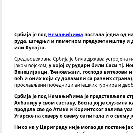
Србија је под
Немањићима
постала једна од н
руда, штедњи и паметном предузетништву и 
или Кувајта.
Средњовековна Србија је била држава устројена 
јаком војском,
у којој су рудари били Саси тј. 
Венецијанци, Ђеновљани, господа витезови и п
већ и оних који су долазили са разних страна)
прослављени победници витешких турнира и двобо
Србија је под Немањићима је представљала ст
Албанију у свом саставу, Босна јој је служила 
продрла све до Атике и Коринтског залива усис
Угарске на северу о свему се питала и о свему
Нико на у Цариграду није могао да постане ја