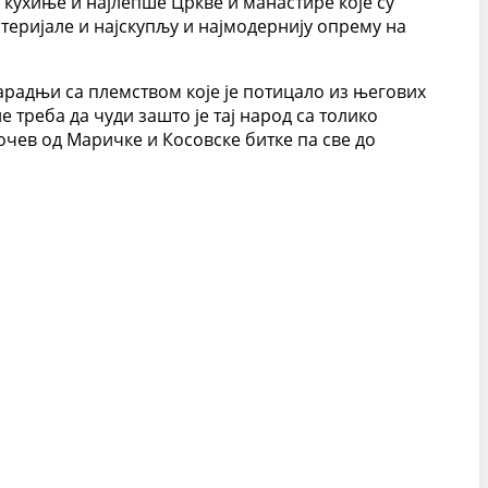
 кухиње и најлепше Цркве и манастире које су
теријале и најскупљу и најмодернију опрему на
арадњи са племством које је потицало из његових
е треба да чуди зашто је тај народ са толико
очев од Маричке и Косовске битке па све до