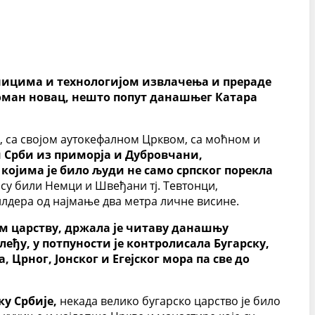
дницима и технологијом извлачења и прераде
оман новац, нешто попут данашњег Катара
, са својом аутокефалном Црквом, са моћном и
ли Срби из приморја и Дубровчани,
којима је било људи не само српског порекла
 су били Немци и Швеђани тј. Тевтонци,
лдера од најмање два метра личне висине.
ом царству, држала је читаву данашњу
алеђу, у потпуности је контролисала Бугарску,
 Црног, Јонског и Егејског мора па све до
у Србије,
некада велико бугарско царство је било