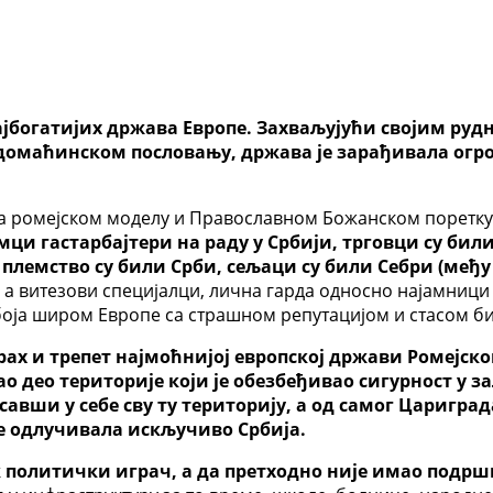
ајбогатијих држава Европе. Захваљујући својим ру
домаћинском пословању, држава је зарађивала огр
на ромејском моделу и Православном Божанском поретку
Немци гастарбајтери на раду у Србији, трговци су би
лемство су били Срби, сељаци су били Себри (међу 
, а витезови специјалци, лична гарда односно најамници
ја широм Европе са страшном репутацијом и стасом би
рах и трепет најмоћнијој европској држави Ромејск
као део територије који је обезбеђивао сигурност у з
авши у себе сву ту територију, а од самог Цариграда,
 је одлучивала искључиво Србија.
к политички играч, а да претходно није имао подршк