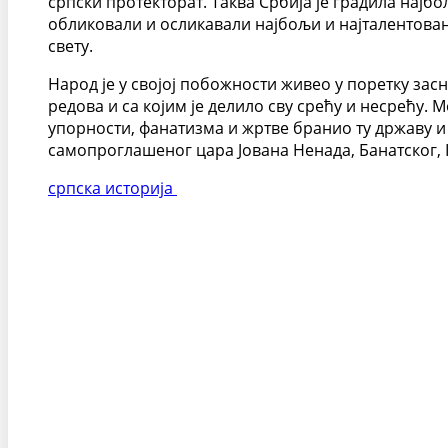
српски протекторат. Таква Србија је градила најб
обликовали и осликавали најбољи и најталентовани
свету.
Народ је у својој побожности живео у поретку за
редова и са којим је делило сву срећу и несрећу. 
упорности, фанатизма и жртве бранио ту државу и 
самопроглашеног цара Јована Ненада, Банатског,
српска историја