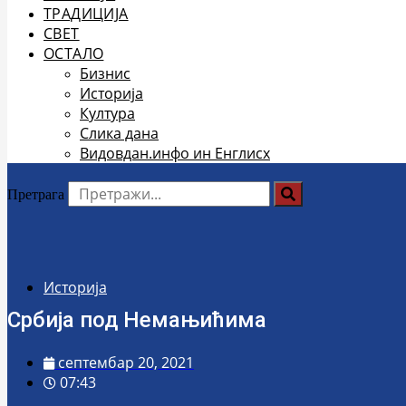
ТРАДИЦИЈА
СВЕТ
ОСТАЛО
Бизнис
Историја
Култура
Слика дана
Видовдан.инфо ин Енглисх
Претрага
Историја
Србија под Немањићима
септембар 20, 2021
07:43