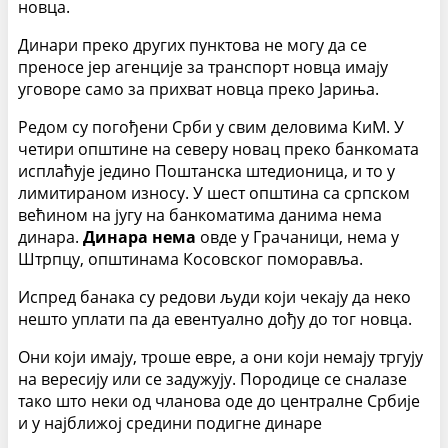
новца.
Динари преко других пунктова не могу да се
преносе јер агенције за транспорт новца имају
уговоре само за прихват новца преко Јариња.
Редом су погођени Срби у свим деловима КиМ. У
четири општине на северу новац преко банкомата
исплаћује једино Поштанска штедионица, и то у
лимитираном износу. У шест општина са српском
већином на југу на банкоматима данима нема
динара.
Динара нема
овде у Грачаници, нема у
Штрпцу, општинама Косовског поморавља.
Испред банака су редови људи који чекају да неко
нешто уплати па да евентуално дођу до тог новца.
Они који имају, троше евре, а они који немају тргују
на вересију или се задужују. Породице се сналазе
тако што неки од чланова оде до централне Србије
и у најближој средини подигне динаре