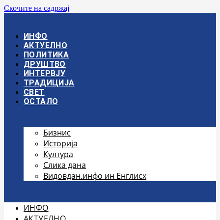
Скочите на садржај
ИНФО
АКТУЕЛНО
ПОЛИТИКА
ДРУШТВО
ИНТЕРВЈУ
ТРАДИЦИЈА
СВЕТ
ОСТАЛО
Бизнис
Историја
Култура
Слика дана
Видовдан.инфо ин Енглисх
ИНФО
АКТУЕЛНО