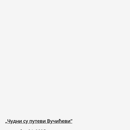
„Чудни су путеви Вучићеви“