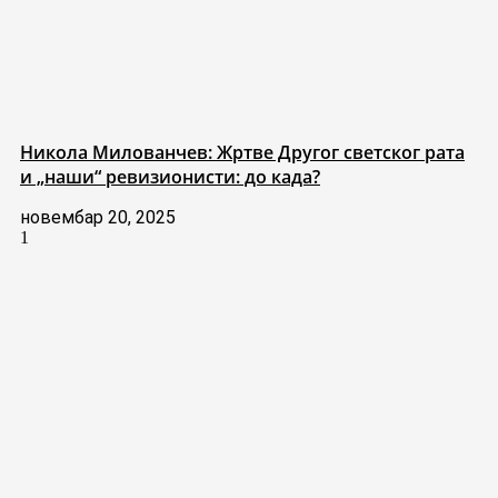
Никола Милованчев: Жртве Другог светског рата
и „наши“ ревизионисти: до када?
новембар 20, 2025