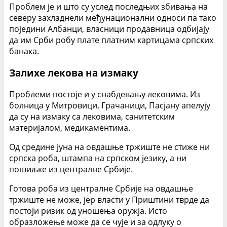
Проблем је и што су услед последњих збивања на
северу захладнели међунационални односи па тако
поједини Албанци, власници продавница одбијају
да им Срби робу плате платним картицама српских
банака.
Залихе лекова на измаку
Проблеми постоје и у снабдевању лековима. Из
болница у Митровици, Грачаници, Пасјану апелују
да су на измаку са лековима, санитетским
материјалом, медикаментима.
Од средине јуна на овдашње тржиште не стиже ни
српска роба, штампа на српском језику, а ни
пошиљке из централне Србије.
Готова роба из централне Србије на овдашње
тржиште не може, јер власти у Приштини тврде да
постоји ризик од уношења оружја. Исто
образложење може да се чује и за одлуку о