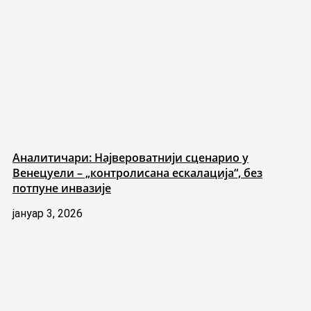
Аналитичари: Највероватнији сценарио у
Венецуели – „контролисана ескалација“, без
потпуне инвазије
јануар 3, 2026