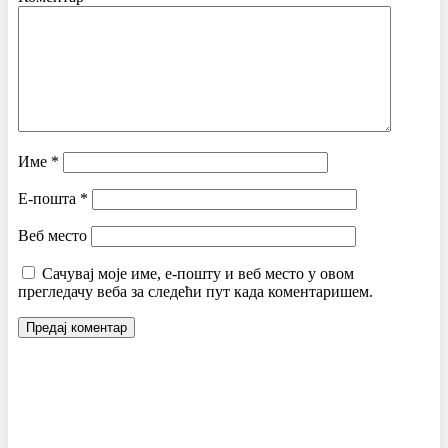
Име
*
Е-пошта
*
Веб место
Сачувај моје име, е-пошту и веб место у овом
прегледачу веба за следећи пут када коментаришем.