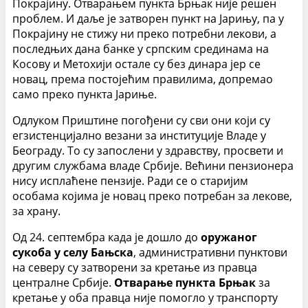
Покрајину. Отварањем пункта Брњак није решен
проблем. И даље је затворен пункт на Јарињу, па у
Покрајину не стижу ни преко потребни лекови, а
последњих дана банке у српским срединама на
Косову и Метохији остале су без динара јер се
новац, према постојећим правилима, допремао
само преко пункта Јариње.
Одлуком Приштине погођени су сви они који су
егзистенцијално везани за институције Владе у
Београду. То су запослени у здравству, просвети и
другим службама владе Србије. Већини пензионера
нису исплаћене пензије. Ради се о старијим
особама којима је новац преко потребан за лекове,
за храну.
Од 24. септембра када је дошло до
оружаног
сукоба у селу Бањска
, административни пунктови
на северу су затворени за кретање из правца
централне Србије.
Отварање пункта Брњак
за
кретање у оба правца није помогло у транспорту