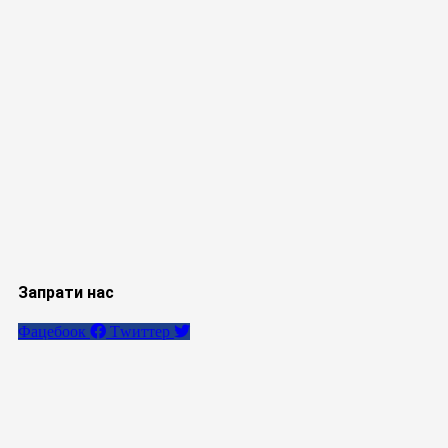
Запрати нас
Фацебоок
Тwиттер