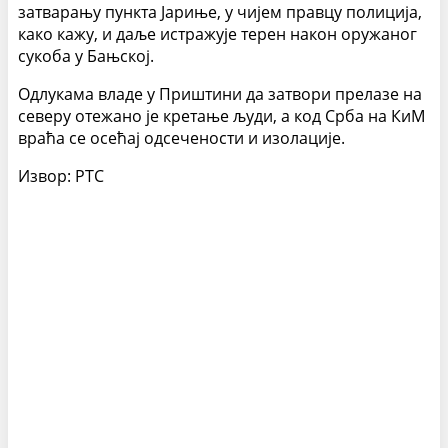
затварању пункта Јариње, у чијем правцу полиција,
како кажу, и даље истражује терен након оружаног
сукоба у Бањској.
Одлукама владе у Приштини да затвори прелазе на
северу отежано је кретање људи, а код Срба на КиМ
враћа се осећај одсечености и изолације.
Извор: РТС