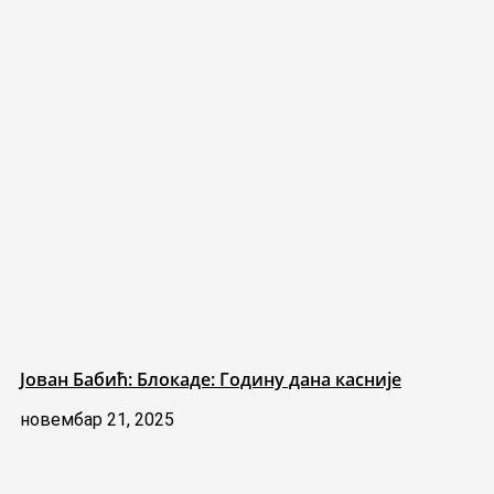
Јован Бабић: Блокаде: Годину дана касније
новембар 21, 2025