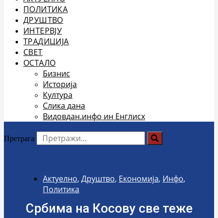
ПОЛИТИКА
ДРУШТВО
ИНТЕРВЈУ
ТРАДИЦИЈА
СВЕТ
ОСТАЛО
Бизнис
Историја
Култура
Слика дана
Видовдан.инфо ин Енглисх
Претрага
Актуелно
,
Друштво
,
Економија
,
Инфо
,
Политика
Србима на Косову све теже