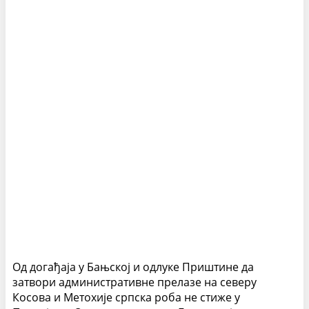
Од догађаја у Бањској и одлуке Приштине да
затвори административне прелазе на северу
Косова и Метохије српска роба не стиже у