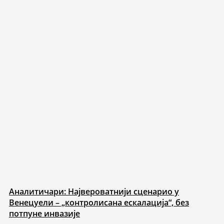
Аналитичари: Највероватнији сценарио у
Венецуели – „контролисана ескалација“, без
потпуне инвазије