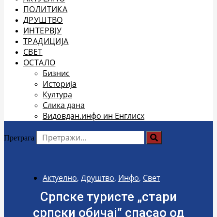
ПОЛИТИКА
ДРУШТВО
ИНТЕРВЈУ
ТРАДИЦИЈА
СВЕТ
ОСТАЛО
Бизнис
Историја
Култура
Слика дана
Видовдан.инфо ин Енглисх
Претрага
Актуелно
,
Друштво
,
Инфо
,
Свет
Српске туристе „стари
српски обичај“ спасао од