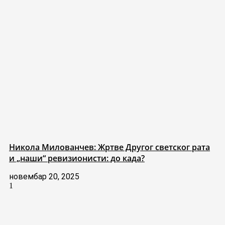
Никола Милованчев: Жртве Другог светског рата
и „наши“ ревизионисти: до када?
новембар 20, 2025