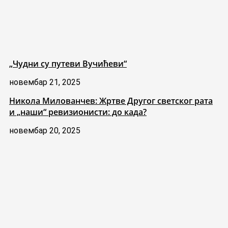
„Чудни су путеви Вучићеви“
новембар 21, 2025
Никола Милованчев: Жртве Другог светског рата
и „наши“ ревизионисти: до када?
новембар 20, 2025