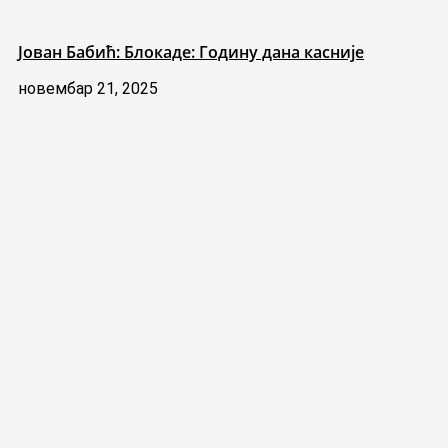
Јован Бабић: Блокаде: Годину дана касније
новембар 21, 2025