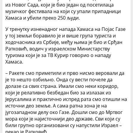
из Новог Сада, који је био један од посетилаца
музичког фестивала на који су упали припадници
Хамаса и убили преко 250 људи.
У тренутку изненадног напада Хамаса на Појас Газе
у тој земљи боравило је и више група туриста и
ходочасника из Србије, међу њима је био и Срђан
Ратковић, водич у израелском Министарству
туризма који је за ТВ Курир говорио о нападу
Хамаса.
– Ракете смо приметили и прво нисмо веровали да
је то нешто озбиљно. Онда су вести почеле да
долазе са свих страна. Имали смо неки коридор,
који је релативно безбедан био за излазак из
Јерусалима и практично испред рата смо отишли на
источни део земље. А сама ратна зона је на
југозападном делу око Газе. Дошли смо до Мртвог
мора који је најисточнији део државе. Сви који су
били групно организовани су напустили Израел –
рекао је Ратковић.