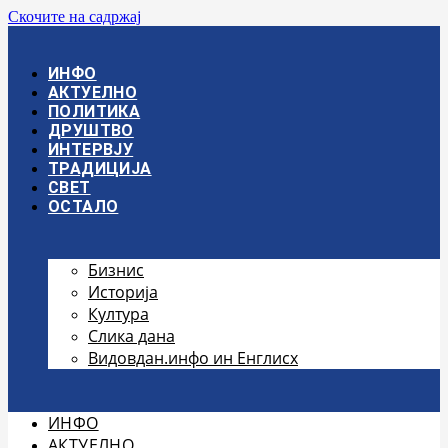
Скочите на садржај
ИНФО
АКТУЕЛНО
ПОЛИТИКА
ДРУШТВО
ИНТЕРВЈУ
ТРАДИЦИЈА
СВЕТ
ОСТАЛО
Бизнис
Историја
Култура
Слика дана
Видовдан.инфо ин Енглисх
ИНФО
АКТУЕЛНО