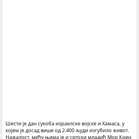
Шести је дан сукоба израелске војске и Хамаса, у
којем је досад више од 2.400 људи изгубило живот.
Нажалост, међу њима је и српски младић Мор Коен