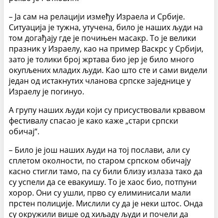
– Ја сам на релацији између Израела и Србије.
Ситуација је тужна, утучена, било је наших људи на
том догађају где је почињен масакр. То је велики
празник у Израелу, као на пример Васкрс у Србији,
зато је толики број жртава био јер је било много
окупљених младих људи. Као што сте и сами видели
један од истакнутих чланова српске заједнице у
Израелу је погинуо.
А групу наших људи који су присуствовали крвавом
фестивалу спасао је како каже „стари српски
обичај“.
– Било је још наших људи на тој послави, али су
сплетом околности, по старом српском обичају
касно стигли тамо, па су били близу излаза тако да
су успели да се евакуишу. То је хаос био, потпуни
хорор. Они су ушли, прво су елиминисали мали
прстен полиције. Мислили су да је неки штос. Онда
су окружили више од хиљаду људи и почели да