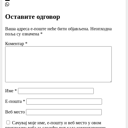
Оставите одговор
Ваша адреса е-поште неће бити објављена.
Неопходна
поља су означена
*
Коментар
*
Име
*
Е-пошта
*
Веб место
Сачувај моје име, е-пошту и веб место у овом
прегледачу веба за следећи пут када коментаришем.