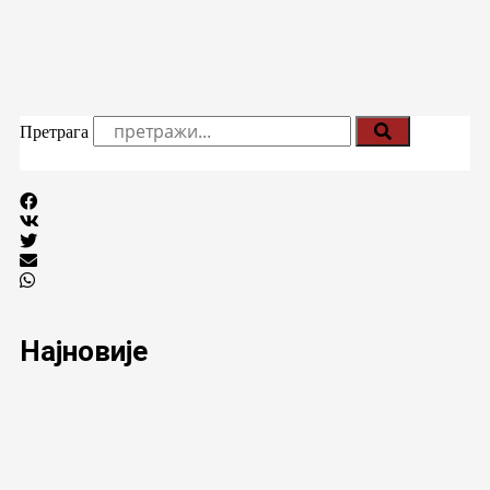
Претрага
Најновије