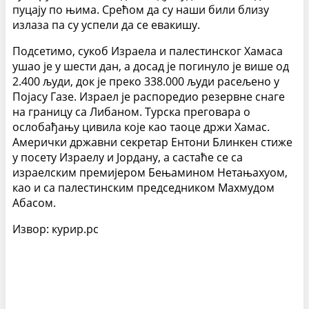
пуцају по њима. Срећом да су наши били близу
излаза па су успели да се евакишу.
Подсетимо, сукоб Израела и палестинског Хамаса
ушао је у шести дан, а досад је погинуло је више од
2.400 људи, док је преко 338.000 људи расељено у
Појасу Газе. Израел је распоредио резервне снаге
на границу са Либаном. Турска преговара о
ослобађању цивила које као таоце држи Хамас.
Амерички државни секретар Ентони Блинкен стиже
у посету Израелу и Јордану, а састаће се са
израелским премијером Бењамином Нетањахуом,
као и са палестинским председником Махмудом
Абасом.
Извор: курир.рс