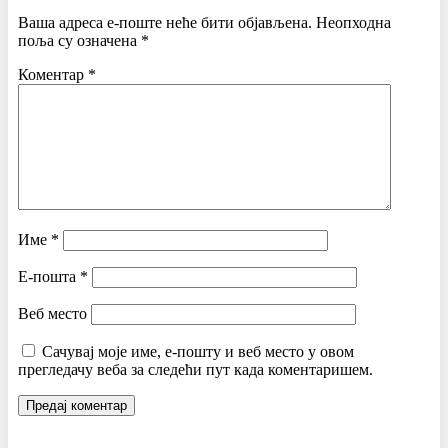
Ваша адреса е-поште неће бити објављена.
Неопходна
поља су означена
*
Коментар
*
Име
*
Е-пошта
*
Веб место
Сачувај моје име, е-пошту и веб место у овом
прегледачу веба за следећи пут када коментаришем.