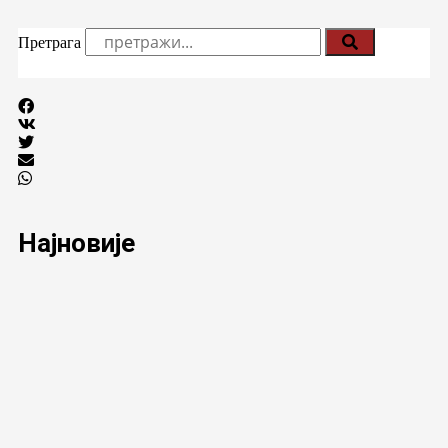
Претрага
Најновије