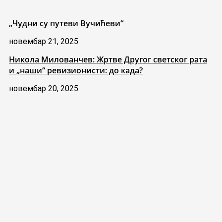
„Чудни су путеви Вучићеви“
новембар 21, 2025
Никола Милованчев: Жртве Другог светског рата
и „наши“ ревизионисти: до када?
новембар 20, 2025