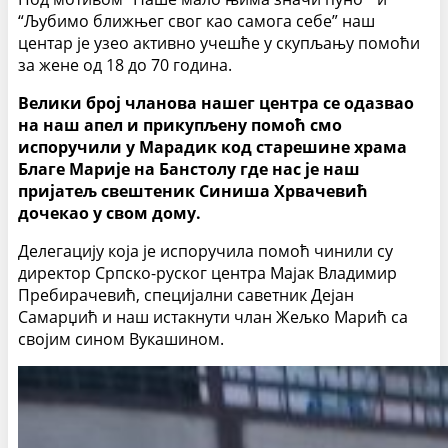
“Љубимо ближњег свог као самога себе” наш
центар је узео активно учешће у скупљању помоћи
за жене од 18 до 70 година.
Велики број чланова нашег центра се одазвао
на наш апел и прикупљену помоћ смо
испоручили у Марадик код старешине храма
Благе Марије на Банстолу где нас је наш
пријатељ свештеник Синиша Хрвачевић
дочекао у свом дому.
Делегацију која је испоручила помоћ чинили су
директор Српско-руског центра Мајак Владимир
Пребирачевић, специјални саветник Дејан
Самарџић и наш истакнути члан Жељко Марић са
својим сином Вукашином.