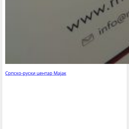
Српско-руски центар Мајак