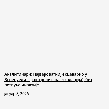
Аналитичари: Највероватнији сценарио у
Венецуели – „контролисана ескалација“, без
потпуне инвазије
јануар 3, 2026