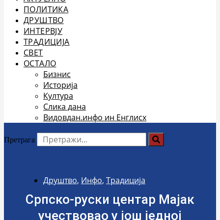
ПОЛИТИКА
ДРУШТВО
ИНТЕРВЈУ
ТРАДИЦИЈА
СВЕТ
ОСТАЛО
Бизнис
Историја
Култура
Слика дана
Видовдан.инфо ин Енглисх
Претрага
Друштво
,
Инфо
,
Традиција
Српско-руски центар Мајак
учествовао у још једној