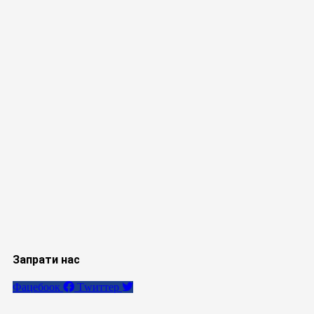
Запрати нас
Фацебоок
Тwиттер