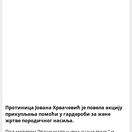
Протиница Јована Хрвачевић је повела акцију
прикупљања помоћи у гардероби за жене
жртве породичног насиља.
Под мотивом “Наше мало њима значи пуно ” и