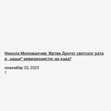
Никола Милованчев: Жртве Другог светског рата
и „наши“ ревизионисти: до када?
новембар 20, 2025