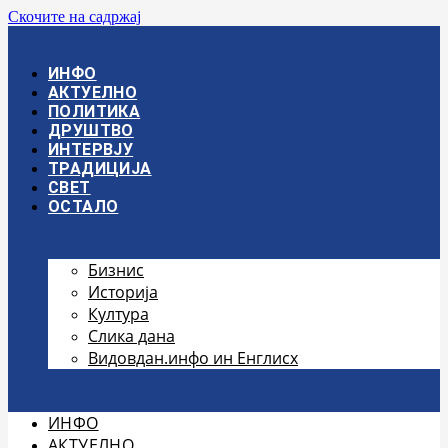
Скочите на садржај
ИНФО
АКТУЕЛНО
ПОЛИТИКА
ДРУШТВО
ИНТЕРВЈУ
ТРАДИЦИЈА
СВЕТ
ОСТАЛО
Бизнис
Историја
Култура
Слика дана
Видовдан.инфо ин Енглисх
ИНФО
АКТУЕЛНО