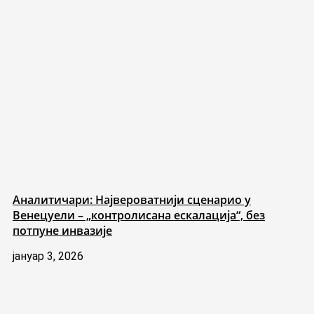
Аналитичари: Највероватнији сценарио у
Венецуели – „контролисана ескалација“, без
потпуне инвазије
јануар 3, 2026