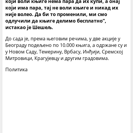
који воли књиге нема пара да их купи, а онај
који има пара, тај не воли књиге и никад их
није волео. Да би то променили, ми смо
одлучили да књиге делимо бесплатно”,
истакао је Шешељ.
До сада је, према његовим речима, у две акције у
Београду подељено по 10.000 књига, а одржане су и
у Новом Саду, Темерину, Врбасу, Инђији, Сремској
Митровици, Крагујевцу и другим градовима.
Политика