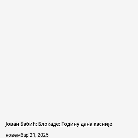
Јован Бабић: Блокаде: Годину дана касније
новембар 21, 2025