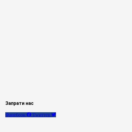
Запрати нас
Фацебоок
Тwиттер