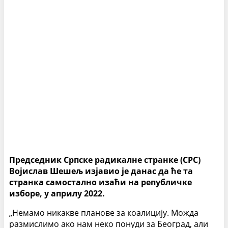
Председник Српске радикалне странке (СРС)
Војислав Шешељ изјавио је данас да ће та
странка самостално изаћи на републичке
изборе, у априлу 2022.
„Немамо никакве планове за коалицију. Можда
размислимо ако нам неко понуди за Београд, али