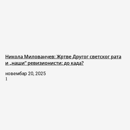
Никола Милованчев: Жртве Другог светског рата
и „наши“ ревизионисти: до када?
новембар 20, 2025