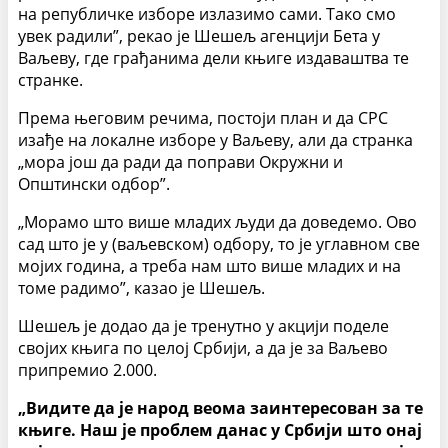
на републичке изборе излазимо сами. Тако смо
увек радили”, рекао је Шешељ агенцији Бета у
Ваљеву, где грађанима дели књиге издаваштва те
странке.
Према његовим речима, постоји план и да СРС
изађе на локалне изборе у Ваљеву, али да странка
„мора још да ради да поправи Окружни и
Општински одбор”.
„Морамо што више младих људи да доведемо. Ово
сад што је у (ваљевском) одбору, то је углавном све
мојих година, а треба нам што више младих и на
томе радимо”, казао је Шешељ.
Шешељ је додао да је тренутно у акцији поделе
својих књига по целој Србији, а да је за Ваљево
припремио 2.000.
„Видите да је народ веома заинтересован за те
књиге. Наш је проблем данас у Србији што онај