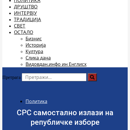
ПОЛИТИКА
ДРУШТВО
ИНТЕРВЈУ
ТРАДИЦИЈА
СВЕТ
ОСТАЛО
Бизнис
Историја
Култура
Слика дана
Видовдан.инфо ин Енглисх
Претрага
Политика
СРС самостално излази на
републичке изборе