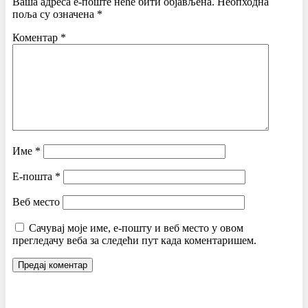
Ваша адреса е-поште неће бити објављена.
Неопходна
поља су означена
*
Коментар
*
Име
*
Е-пошта
*
Веб место
Сачувај моје име, е-пошту и веб место у овом
прегледачу веба за следећи пут када коментаришем.