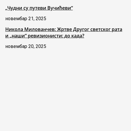
„Чудни су путеви Вучићеви“
новембар 21, 2025
Никола Милованчев: Жртве Другог светског рата
и „наши“ ревизионисти: до када?
новембар 20, 2025