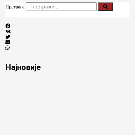
Претрага
Најновије