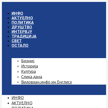
Скочите
на
садржај
ИНФО
АКТУЕЛНО
ПОЛИТИКА
ДРУШТВО
ИНТЕРВЈУ
ТРАДИЦИЈА
СВЕТ
ОСТАЛО
Бизнис
Историја
Култура
Слика дана
Видовдан.инфо ин Енглисх
ИНФО
АКТУЕЛНО