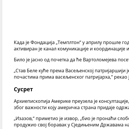
Када је Фондација „Темплтон“ у априлу прошле го
активиран је канал комуникације и координације 
Било је јасно од почетка да ће Вартоломејева пос
„Став Беле куће према Васељенској патријаршији ј
почастима прима васељенског патријарха,“ рекао ј
Сусрет
Архиепископија Америке преузела је консултације,
због важности коју америчка страна придаје одржа
„Изазов,“ приметио је извор, „био је пронаћи сло
продужио свој боравак у Сједињеним Државама на у