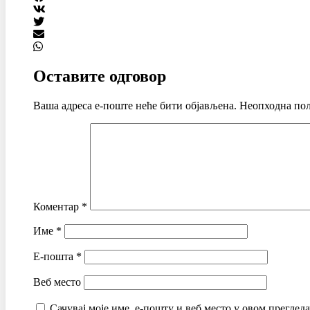
Оставите одговор
Ваша адреса е-поште неће бити објављена.
Неопходна пољ
Коментар
*
Име
*
Е-пошта
*
Веб место
Сачувај моје име, е-пошту и веб место у овом преглед