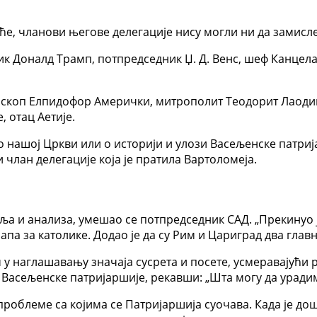
ће, чланови његове делегације нису могли ни да замисле
ик Доналд Трамп, потпредседник Џ. Д. Венс, шеф Канцела
ископ Елпидофор Амерички, митрополит Теодорит Лаодик
 отац Аетије.
о нашој Цркви или о историји и улози Васељенске патри
и члан делегације која је пратила Вартоломеја.
аља и анализа, умешао се потпредседник САД. „Прекинуо 
па за католике. Додао је да су Рим и Цариград два главн
 у наглашавању значаја сусрета и посете, усмеравајући 
 Васељенске патријаршије, рекавши: „Шта могу да уради
проблеме са којима се Патријаршија суочава. Када је до