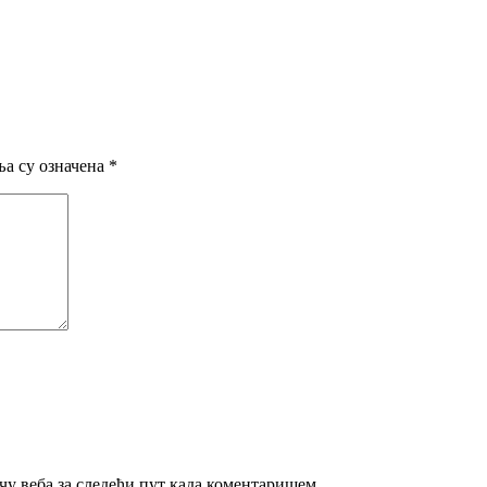
а су означена
*
ачу веба за следећи пут када коментаришем.