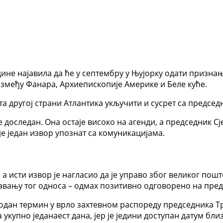
дине најавила да ће у септембру у Њујорку одати призна
између Фанара, Архиепископије Америке и Беле куће.
ета другој страни Атлантика укључити и сусрет са пред
е доследан. Она остаје високо на агенди, а председник
е један извор упознат са комуникацијама.
 а исти извор је нагласио да је управо због великог пош
вању тог односа – одмах позитивно одговорено на предл
бодан термин у врло захтевном распореду председника Тр
купно једанаест дана, јер је једини доступан датум бли