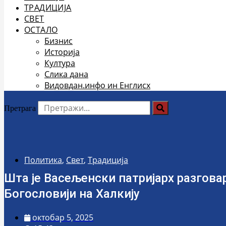
ТРАДИЦИЈА
СВЕТ
ОСТАЛО
Бизнис
Историја
Култура
Слика дана
Видовдан.инфо ин Енглисх
Претрага
Политика
,
Свет
,
Традиција
Шта је Васељенски патријарх разгов
Богословији на Халкију
октобар 5, 2025