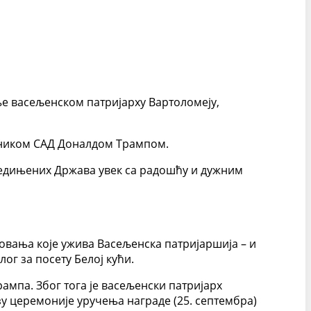
ње васељенском патријарху Вартоломеју,
седником САД Доналдом Трампом.
 Сједињених Држава увек са радошћу и дужним
товања које ужива Васељенска патријаршија – и
ог за посету Белој кући.
ампа. Због тога је васељенски патријарх
зу церемоније уручења награде (25. септембра)