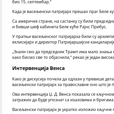
био 15. септембар.“
Када је васељенски патријарх прешао праг Беле ку
Са америчке стране, на састанку су били председн
и бивши шеф кабинета Беле куће Рајнс Прибус.
У пратњи васељенског патријарха били су архиеп
еклисијарх и директор Патријаршијске канцеларије,
„Знали смо да председник Трамп има мало знања 
како бисмо све то објаснили,“ рекао је један висок
Интервенција Венса
Како је дискусија почела да одлази у превише дет
васељенски патријарх за православне оно што је па
Ова интервенција Џ. Д. Венса показала се кључном
затражио да буде упознат са изазовима и бригама
Васељенски патријарх је укратко изложио кључне 