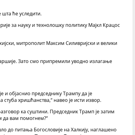
 шта ће уследити.
рије за науку и технолошку политику Мајкл Крацос
ијски, митрополит Максим Силивријски и велики
јаршије. Зато смо припремили уводно излагање
је и објаснио председнику Трампу да је
а стуба хришћанства,“ навео је исти извор.
разговор ка суштини. Председник Трамп је затим
м да вам помогнем?“
шло до питања Богословије на Халкију, наглашено