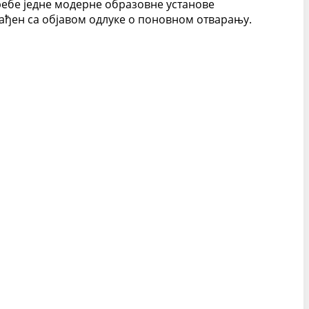
ребе једне модерне образовне установе
лађен са објавом одлуке о поновном отварању.