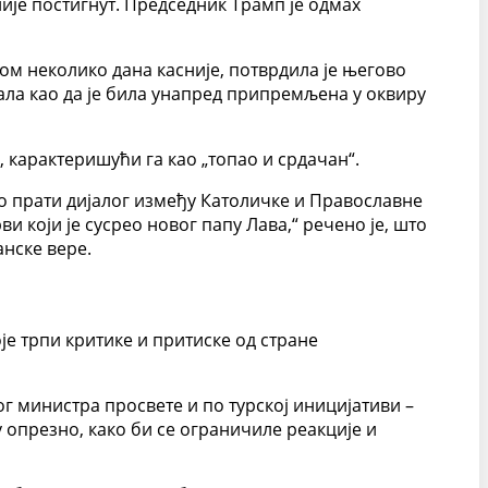
ије постигнут. Председник Трамп је одмах
ом неколико дана касније, потврдила је његово
ала као да је била унапред припремљена у оквиру
 карактеришући га као „топао и срдачан“.
во прати дијалог између Католичке и Православне
 који је сусрео новог папу Лава,“ речено је, што
анске вере.
е трпи критике и притиске од стране
ог министра просвете и по турској иницијативи –
 опрезно, како би се ограничиле реакције и