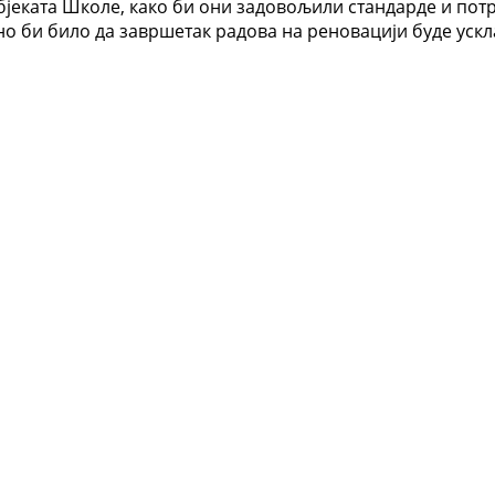
бјеката Школе, како би они задовољили стандарде и пот
но би било да завршетак радова на реновацији буде уск