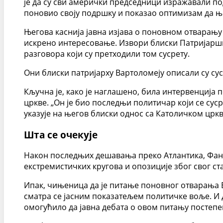
је да су сви амерички председници изражавали по
поновио своју подршку и показао оптимизам да њ
Његова каснија јавна изјава о поновном отварању 
искрено интересовање. Извори блиски Патријаршиј
разговора који су претходили том сусрету.
Они блиски патријарху Вартоломеју описали су су
Кључна је, како је наглашено, била интервенција
цркве. „Он је био последњи политичар који се сус
указује на његов блиски однос са Католичком црк
Шта се очекује
Након последњих дешавања преко Атлантика, Фанар
екстремистичких кругова и опозиције због свог ста
Ипак, чињеница да је питање поновног отварања Бо
сматра се јасним показатељем политичке воље. И 
омогућило да јавна дебата о овом питању постепе