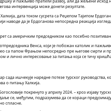
дршку и пажљиво пратили развој, али да жељени исход н
егова интервенција може донети резултате.
Халкија, дата током сусрета са Реџепом Тајипом Ердоган
и наводе да је Ердоганова непосредна реакција изглед
срет са америчким председником као посебно позитиван,
 потпредседника Венса, који је побожан католик и пажљи
рео са папом Фрањом непосредно пре његове смрти и први
вом и лично интересовање за питања која се тичу хришћ
 сада ишчекује наредне потезе турског руководства, кој
ва о питању Халкија.
гословије покренуто у априлу 2024. – кроз изјаву турск
даље се, међутим, подразумева да се кораци предузимају
но спласне.