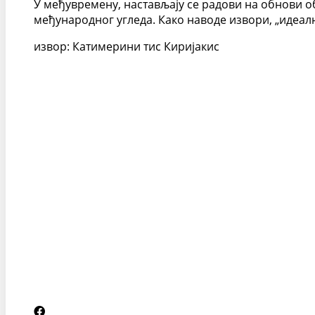
У међувремену, настављају се радови на обнови о
међународног угледа. Како наводе извори, „идеал
извор: Катимерини тис Киријакис