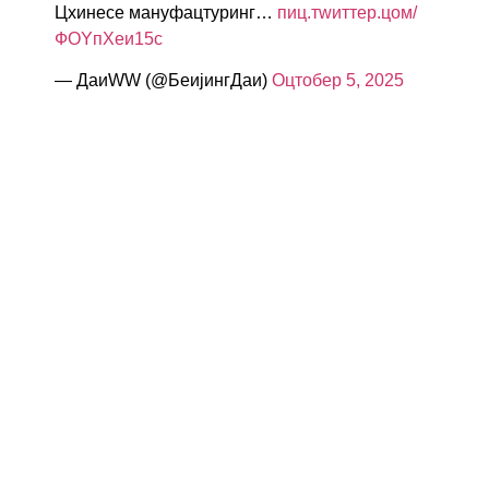
Цхинесе мануфацтуринг…
пиц.тwиттер.цом/
ФОYпXеи15с
— ДаиWW (@БеијингДаи)
Оцтобер 5, 2025