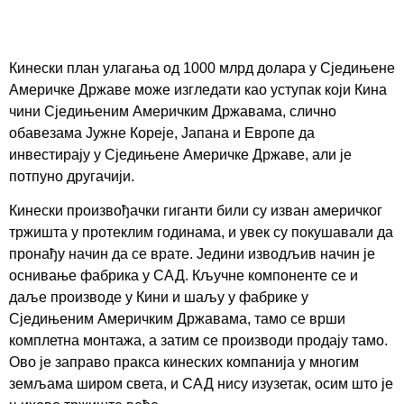
Кинески план улагања од 1000 млрд долара у Сједињене
Америчке Државе може изгледати као уступак који Кина
чини Сједињеним Америчким Државама, слично
обавезама Јужне Кореје, Јапана и Европе да
инвестирају у Сједињене Америчке Државе, али је
потпуно другачији.
Кинески произвођачки гиганти били су изван америчког
тржишта у протеклим годинама, и увек су покушавали да
пронађу начин да се врате. Једини изводљив начин је
оснивање фабрика у САД. Кључне компоненте се и
даље производе у Кини и шаљу у фабрике у
Сједињеним Америчким Државама, тамо се врши
комплетна монтажа, а затим се производи продају тамо.
Ово је заправо пракса кинеских компанија у многим
земљама широм света, и САД нису изузетак, осим што је