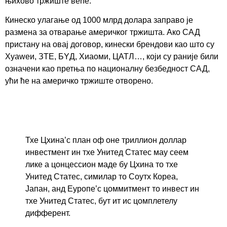
њихово тржиште веће.
Кинеско улагање од 1000 млрд долара заправо је
размена за отварање америчког тржишта. Ако САД
пристану на овај договор, кинески брендови као што су
Хуаwеи, ЗТЕ, БYД, Xиаоми, ЦАТЛ…, који су раније били
означени као претња по националну безбедност САД,
ући ће на америчко тржиште отворено.
Тхе Цхина’с план оф оне триллион доллар
инвестмент ин тхе Унитед Статес маy сеем
лике а цонцессион маде бy Цхина то тхе
Унитед Статес, симилар то Соутх Кореа,
Јапан, анд Еуропе’с цоммитмент то инвест ин
тхе Унитед Статес, бут ит ис цомплетелy
дифферент.