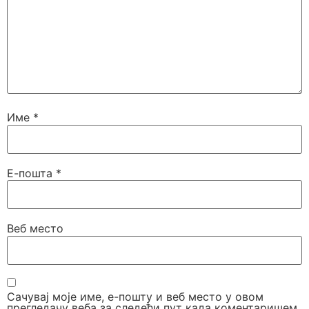
Име
*
Е-пошта
*
Веб место
Сачувај моје име, е-пошту и веб место у овом
прегледачу веба за следећи пут када коментаришем.