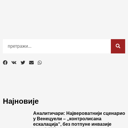
Најновије
Аналитичари: Највероватнији сценарио
у Венецуели – „контролисана
ескалација“, без потпуне инвазије