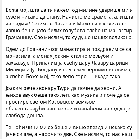
Боже мој, шта да ти кажем, од милине ударише ми и
сузе и никако да стану. Начисто ме срамота, али шта
да радим? Сетим се Лазара и Милоша и колико то
давно беше. Јато белих голубова слеће на манастир
Грачаницу. Све мислим, то су душе наших великана.
Одем до Грачаничког манастира и поздравим се са
монасима, а монах Јоаким стално ме љуби и
захваљује. Припалим ја свећу цару Лазару царици
Милици и Југ Богдану и његовим верним синовима,
а свеће, Боже мој, тако лепо горе – никада тако.
Јоаким рече звонару Ђури да почне да звони. А
њихов звук беше тако леп, као музика и поче да се
простире светом Косовском земљом
обавештавајући наш верни и напаћени народ да је
слобода дошла.
Те ноћи чини ми се беше и више звезда и некако су
јаче сијале, а нарочито две. Све мислим, то нас наш