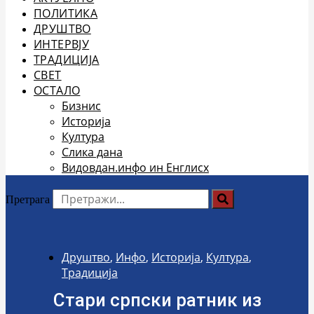
ПОЛИТИКА
ДРУШТВО
ИНТЕРВЈУ
ТРАДИЦИЈА
СВЕТ
ОСТАЛО
Бизнис
Историја
Култура
Слика дана
Видовдан.инфо ин Енглисх
Претрага
Друштво
,
Инфо
,
Историја
,
Култура
,
Традиција
Стари српски ратник из