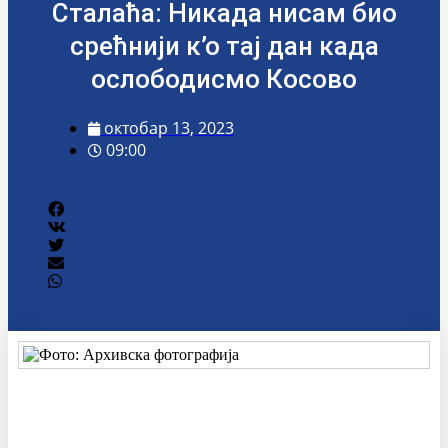
Сталаћа: Никада нисам био
срећнији к’о тај дан када
ослободисмо Косово
октобар 13, 2023
09:00