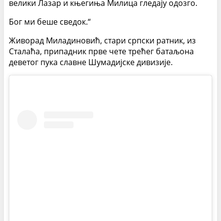
велики Лазар и књегиња Милица гледају одозго.
Бог ми беше сведок.“
Живорад Миладиновић, стари српски ратник, из
Сталаћа, припадник прве чете трећег батаљона
деветог пука славне Шумадијске дивизије.