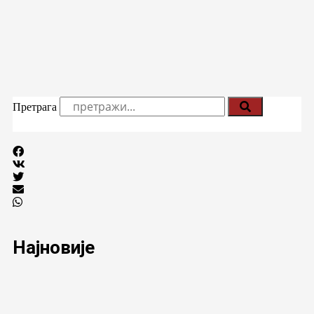
Претрага
Најновије