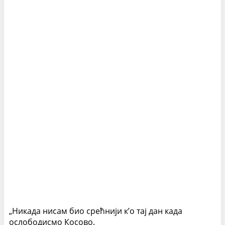
„Никада нисам био срећнији к’о тај дан када
ослободисмо Косово.