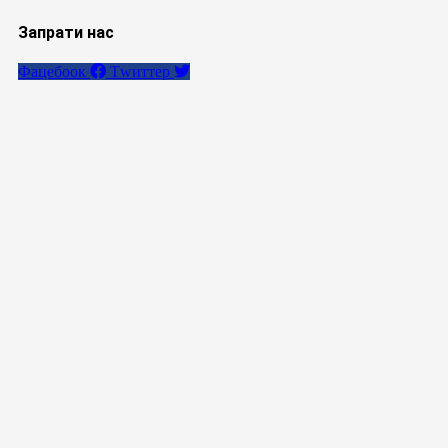
Запрати нас
Фацебоок
Тwиттер