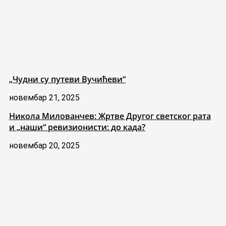
„Чудни су путеви Вучићеви“
новембар 21, 2025
Никола Милованчев: Жртве Другог светског рата
и „наши“ ревизионисти: до када?
новембар 20, 2025