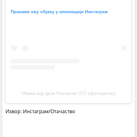
Прикажи ову објаву у апликацији Инстаграм
Објава коју дели Отачаство 🇷🇸 (@отацаство)
Извор: Инстаграм/Отачаство