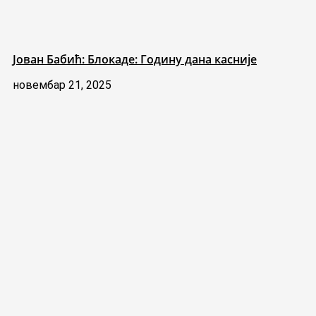
Јован Бабић: Блокаде: Годину дана касније
новембар 21, 2025