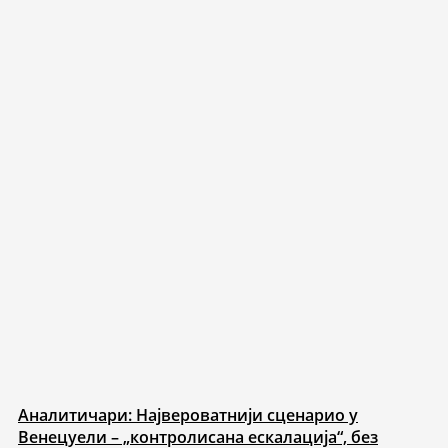
Аналитичари: Највероватнији сценарио у
Венецуели – „контролисана ескалација“, без