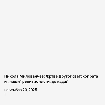
Никола Милованчев: Жртве Другог светског рата
и „наши“ ревизионисти: до када?
новембар 20, 2025