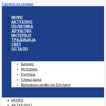
Скочите на садржај
ИНФО
АКТУЕЛНО
ПОЛИТИКА
ДРУШТВО
ИНТЕРВЈУ
ТРАДИЦИЈА
СВЕТ
ОСТАЛО
Бизнис
Историја
Култура
Слика дана
Видовдан.инфо ин Енглисх
ИНФО
АКТУЕЛНО