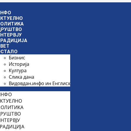
ИНФО
АКТУЕЛНО
ПОЛИТИКА
ДРУШТВО
ИНТЕРВЈУ
ТРАДИЦИЈА
СВЕТ
ОСТАЛО
Бизнис
Историја
Култура
Слика дана
Видовдан.инфо ин Енглисх
ИНФО
АКТУЕЛНО
ПОЛИТИКА
ДРУШТВО
НТЕРВЈУ
РАДИЦИЈА