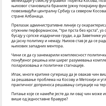
велеиздаји у смислу управног поретка Косова, пози
њиховог становишта браниле јужну покрајину фу
повезивајући централну Србију са севером Косова 
стране Албанаца.
Прелазак административне линије су окарактериса
отужним перформансом, “три прста без крста”, уз о
бусају у српске издајничке груди, а да Заветнике 
да јасну политику и немају. Њихов став је да се ра
њихових западних ментора.
Чини се да су занемарили комплексност политички
понуђеног решења или ширег разумевања комплек
поларизовања и политичке стагнације.
Ипак, многе критике сугеришу да је овакав чин в
за решавање проблема на Косову и Метохији и угл
практичног доприноса решавању ситуације на тер
Питање које се намеће јесте да ли овај чин може
више од једноставне бравуре?