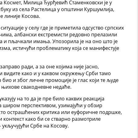
а Космет, Милица Ђурђевић Стаменковски је у
буку из села Растелица у општини Куршумлија,
е линије Косова.
ситуације у селу где је приметила одсуство српских
ечима, албански екстремисти редовно прелазили
 и пљачкали имања. Упозорила је на оно што је
зма, истичући проблематику која се манифестује
заправо ради, а за оне којима није јасно,
 и видите како и у каквом окружењу Срби тамо
био и због личне промоције је глас који те људе
и њихове свакодневне недаће.
казују на то да је пре било каквих реакција
а широм перспективом, узимајући у обзир
есто острашћених критика или еуфоричне подршке,
 контекст како би се стварно размотриле
 укључујући Србе на Косову.