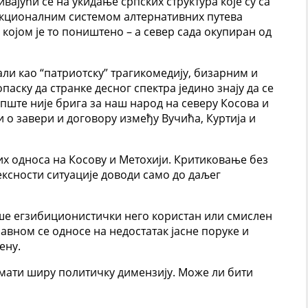
вајући се на укидање српских структура које су са
нкционалним системом алтернативних путева
којом је то поништено – а север сада окупиран од
ли као “патриотску” трагикомедију, бизарним и
паску да странке десног спектра једино знају да се
уопште није брига за наш народ на северу Косова и
ди о завери и договору између Вучића, Куртија и
х односа на Косову и Метохији. Критиковање без
сности ситуације доводи само до даљег
ише егзибиционистички него користан или смислен
авном се односе на недостатак јасне поруке и
ену.
 имати ширу политичку димензију. Може ли бити