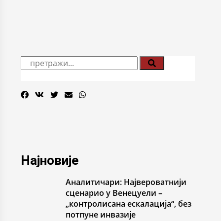
Најновије
Аналитичари: Највероватнији
сценарио у Венецуели –
„контролисана ескалација“, без
потпуне инвазије