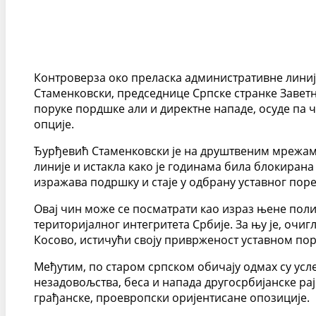
Контроверза око преласка административне линиј
Стаменковски, председнице Српске странке Заветни
поруке пордшке али и директне нападе, осуде па ч
опције.
Ђурђевић Стаменковски је на друштвеним мрежама
линије и истакла како је годинама била блокирана
изражава подршку и стаје у одбрану уставног поре
Овај чин може се посматрати као израз њене пол
територијалног интегритета Србије. За њу је, очиг
Косово, истичући своју приврженост уставном пор
Међутим, по старом српском обичају одмах су ус
незадовољства, беса и напада другосрбијанске рај
грађанске, проевропски оријентисане опозиције.