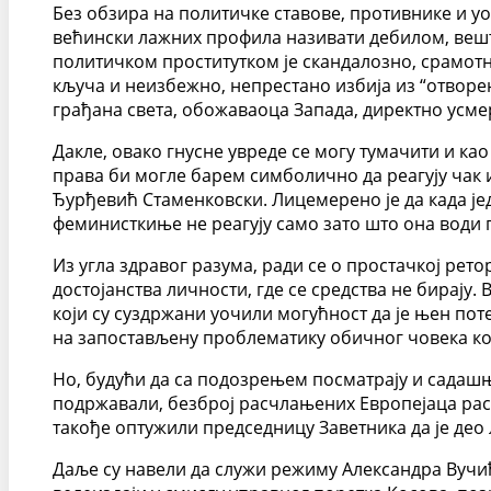
Без обзира на политичке ставове, противнике и уо
већински лажних профила називати дебилом, веш
политичком проститутком је скандалозно, срамотн
кључа и неизбежно, непрестано избија из “отворе
грађана света, обожаваоца Запада, директно усме
Дакле, овако гнусне увреде се могу тумачити и к
права би могле барем симболично да реагују чак и
Ђурђевић Стаменковски. Лицемерено је да када је
феминисткиње не реагују само зато што она води 
Из угла здравог разума, ради се о простачкој рет
достојанства личности, где се средства не бирају.
који су суздржани уочили могућност да је њен пот
на запостављену проблематику обичног човека ко
Но, будући да са подозрењем посматрају и садашњ
подржавали, безброј расчлањених Европејаца расу
такође оптужили председницу Заветника да је део
Даље су навели да служи режиму Александра Вучић