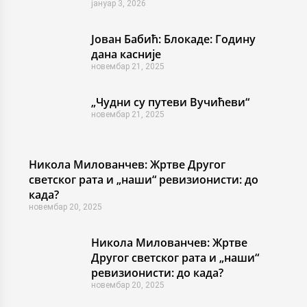
јануар 3, 2026
Јован Бабић: Блокаде: Годину
дана касније
новембар 21, 2025
„Чудни су путеви Вучићеви“
новембар 21, 2025
Никола Милованчев: Жртве Другог
светског рата и „наши“ ревизионисти: до
када?
новембар 20, 2025
Никола Милованчев: Жртве
Другог светског рата и „наши“
ревизионисти: до када?
новембар 20, 2025