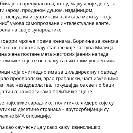
бичајена препуцавања, жену, мајку двоје деце, са
тичаром, проданом душом, издајницом,
о, нељудски и суштински осликава мржњу – која
них” умова самопрозване интелектуалне елите,
рена на своје сународнике.
ао говори мржње према женама. Боркиње за женска
 ако не подржавају ставове које заступа Милица
дна жена постане мета жестоких јавних напада,
политике које се не слажу са њиховим уверењима.
орици која очигледно има за циљ директну повреду
 Врло проевропски, врло грађански, част изузецима
ез глас незадовољства, покушај да се светло баци
ја тиња на маргинама политичке сцене.
е најближе сараднике, политичке лидере које су
тих на десетине странака – другосрбијанци су
 лажне БИА опозиције.
а као саучесница у како кажу, квинслишкој