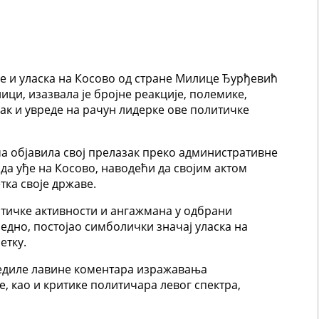
е и уласка на Косово од стране Милице Ђурђевић
ци, изазвала је бројне реакције, полемике,
ак и увреде на рачун лидерке ове политичке
 објавила свој прелазак преко административне
 да уђе на Косово, наводећи да својим актом
тка своје државе.
итичке активности и ангажмана у одбрани
ледно, постојао симболички значај уласка на
етку.
ледиле лавине коментара изражавања
е, као и критике политичара левог спектра,