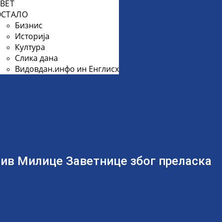
ВЕТ
ОСТАЛО
Бизнис
Историја
Култура
Слика дана
Видовдан.инфо ин Енглисх
тив Милице Заветнице због преласка