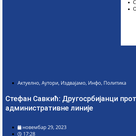
С
Актуелно
,
Аутори
,
Издвајамо
,
Инфо
,
Политика
Стефан Савкић: Другосрбијанци про
административне линије
новембар 29, 2023
17:28