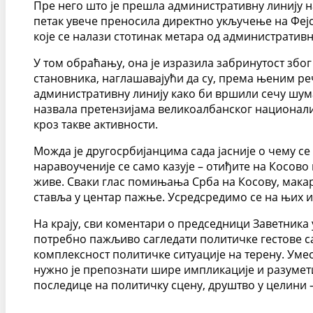
Пре него што је прешла административну линију н
петак увече преносила директно укључење на Фејс
које се налази стотинак метара од административн
У том обраћању, она је изразила забринутост због 
становника, наглашавајући да су, према њеним р
административну линију како би вршили сечу шума
назвала претензијама великоалбанског национали
кроз такве активности.
Можда је другосрбијанцима сада јасније о чему се 
наравоученије се само казује – отиђите на Косово
живе. Сваки глас помињања Срба на Косову, макар 
ставља у центар пажње. Усредсредимо се на њих 
На крају, сви коментари о председници Заветника у
потребно пажљиво сагледати политичке гестове с
комплексност политичке ситуације на терену. Ум
нужно је препознати шире импликације и разумети
последице на политичку сцену, друштво у целини –