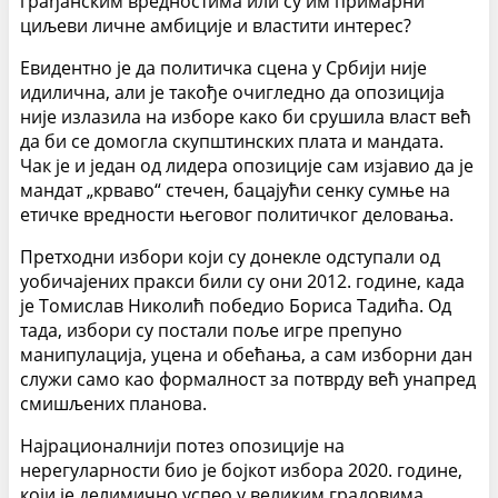
грађанским вредностима или су им примарни
циљеви личне амбиције и властити интерес?
Евидентно је да политичка сцена у Србији није
идилична, али је такође очигледно да опозиција
није излазила на изборе како би срушила власт већ
да би се домогла скупштинских плата и мандата.
Чак је и један од лидера опозиције сам изјавио да је
мандат „крваво“ стечен, бацајући сенку сумње на
етичке вредности његовог политичког деловања.
Претходни избори који су донекле одступали од
уобичајених пракси били су они 2012. године, када
је Томислав Николић победио Бориса Тадића. Од
тада, избори су постали поље игре препуно
манипулација, уцена и обећања, а сам изборни дан
служи само као формалност за потврду већ унапред
смишљених планова.
Најрационалнији потез опозиције на
нерегуларности био је бојкот избора 2020. године,
који је делимично успео у великим градовима.