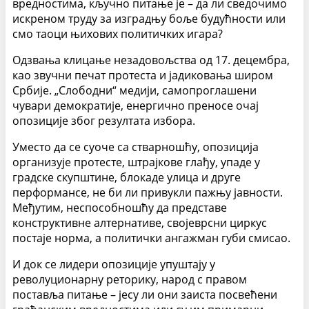
вредностима, кључно питање је – да ли сведочимо
искреном труду за изградњу боље будућности или
смо таоци њихових политичких игара?
Одзвања клицање незадовољства од 17. децембра,
као звучни печат протеста и јадиковања широм
Србије. „Слободни“ медији, самопроглашени
чувари демократије, енергично преносе очај
опозиције због резултата избора.
Уместо да се суоче са стварношћу, опозиција
организује протесте, штрајкове глађу, упаде у
градске скупштине, блокаде улица и друге
перформансе, не би ли привукли пажњу јавности.
Међутим, неспособношћу да представе
конструктивне алтернативе, својеврсни циркус
постаје норма, а политички ангажман губи смисао.
И док се лидери опозиције упуштају у
револуционарну реторику, народ с правом
поставља питање – јесу ли они заиста посвећени