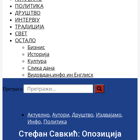
ПОЛИТИКА
ДРУШТВО
ИНТЕРВЈУ
ТРАДИЦИЈА
СВЕТ
ОСТАЛО
Бизнис
Историја
Култура
Слика дана
Видовдан.инфо ин Енглисх
Претрага
Актуелно
,
Аутори
,
Друштво
,
Издвајамо
,
Инфо
,
Политика
Стефан Савкић: Опозиција