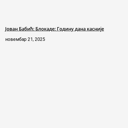
Јован Бабић: Блокаде: Годину дана касније
новембар 21, 2025