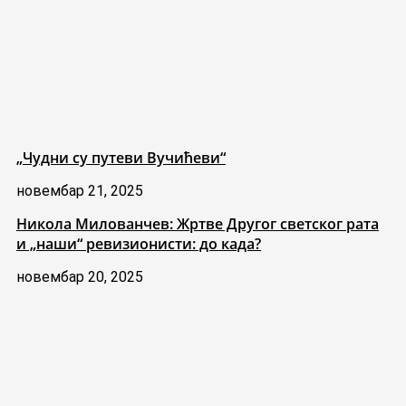
„Чудни су путеви Вучићеви“
новембар 21, 2025
Никола Милованчев: Жртве Другог светског рата
и „наши“ ревизионисти: до када?
новембар 20, 2025