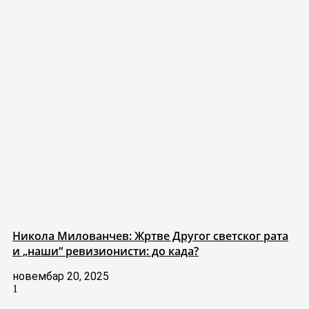
Никола Милованчев: Жртве Другог светског рата
и „наши“ ревизионисти: до када?
новембар 20, 2025