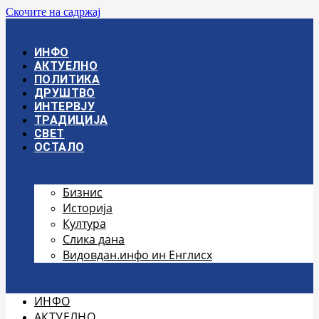
Скочите на садржај
ИНФО
АКТУЕЛНО
ПОЛИТИКА
ДРУШТВО
ИНТЕРВЈУ
ТРАДИЦИЈА
СВЕТ
ОСТАЛО
Бизнис
Историја
Култура
Слика дана
Видовдан.инфо ин Енглисх
ИНФО
АКТУЕЛНО