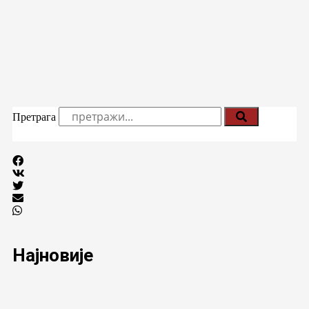
Претрага
Најновије