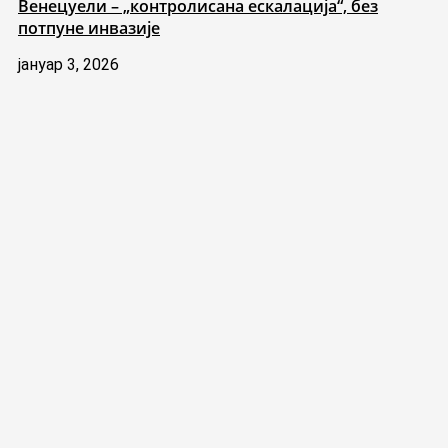
Венецуели – „контролисана ескалација“, без
потпуне инвазије
јануар 3, 2026