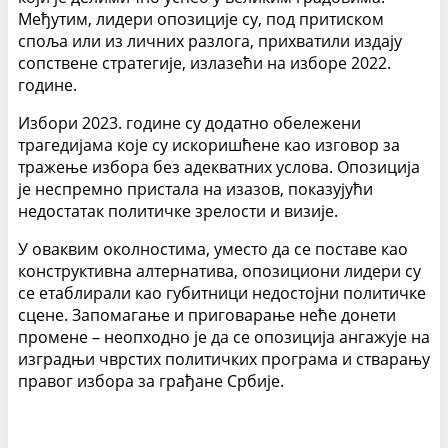
Међутим, лидери опозиције су, под притиском
споља или из личних разлога, прихватили издају
сопствене стратегије, излазећи на изборе 2022.
године.
Избори 2023. године су додатно обележени
трагедијама које су искоришћене као изговор за
тражење избора без адекватних услова. Опозиција
је неспремно пристала на изазов, показујући
недостатак политичке зрелости и визије.
У оваквим околностима, уместо да се поставе као
конструктивна алтернатива, опозициони лидери су
се етаблирали као губитници недостојни политичке
сцене. Запомагање и приговарање неће донети
промене – неопходно је да се опозиција ангажује на
изградњи чврстих политичких програма и стварању
правог избора за грађане Србије.