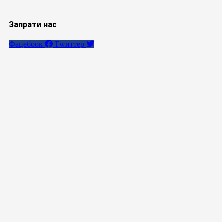
Запрати нас
Фацебоок
Тwиттер