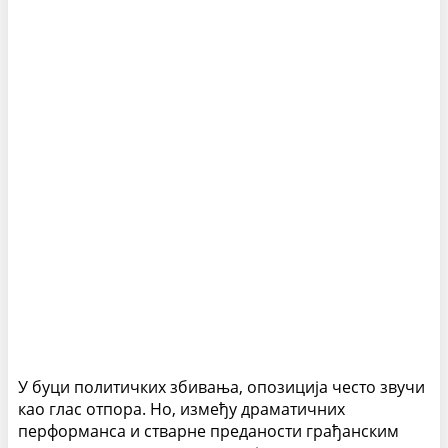
У буци политичких збивања, опозиција често звучи
као глас отпора. Но, између драматичних
перформанса и стварне преданости грађанским