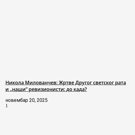
Никола Милованчев: Жртве Другог светског рата
и „наши“ ревизионисти: до када?
новембар 20, 2025