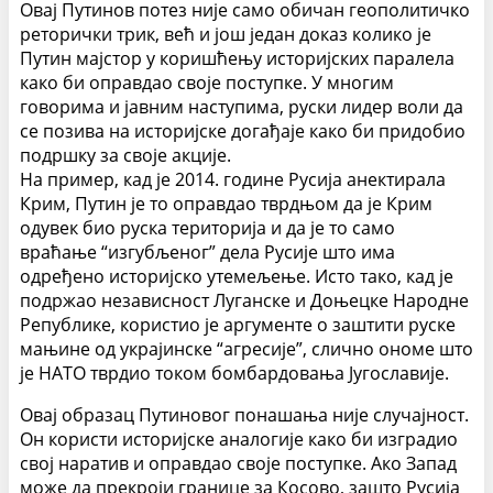
Овај Путинов потез није само обичан геополитичко
реторички трик, већ и још један доказ колико је
Путин мајстор у коришћењу историјских паралела
како би оправдао своје поступке. У многим
говорима и јавним наступима, руски лидер воли да
се позива на историјске догађаје како би придобио
подршку за своје акције.
На пример, кад је 2014. године Русија анектирала
Крим, Путин је то оправдао тврдњом да је Крим
одувек био руска територија и да је то само
враћање “изгубљеног” дела Русије што има
одређено историјско утемељење. Исто тако, кад је
подржао независност Луганске и Доњецке Народне
Републике, користио је аргументе о заштити руске
мањине од украјинске “агресије”, слично ономе што
је НАТО тврдио током бомбардовања Југославије.
Овај образац Путиновог понашања није случајност.
Он користи историјске аналогије како би изградио
свој наратив и оправдао своје поступке. Ако Запад
може да прекроји границе за Косово, зашто Русија