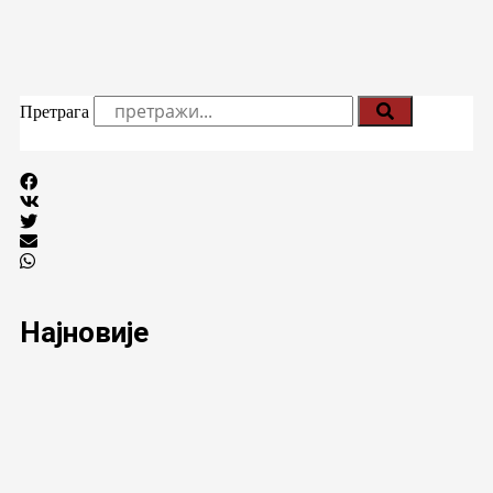
Претрага
Најновије