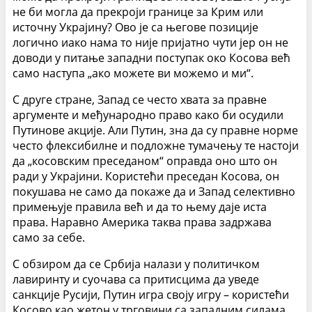
не би могла да прекроји границе за Крим или
источну Украјину? Ово је са његове позиције
логично иако нама то није пријатно чути јер он не
доводи у питање западни поступак око Косова већ
само наступа „ако можете ви можемо и ми“.
С друге стране, Запад се често хвата за правне
аргументе и међународно право како би осудили
Путинове акције. Али Путин, зна да су правне норме
често флексибилне и подложне тумачењу те настоји
да „косовским преседаном“ оправда оно што он
ради у Украјини. Користећи преседан Косова, он
покушава не само да покаже да и Запад селективно
примењује правила већ и да то њему даје иста
права. Наравно Америка таква права задржава
само за себе.
С обзиром да се Србија налази у политичком
лавиринту и суочава са притисцима да уведе
санкције Русији, Путин игра своју игру – користећи
Косово као жетон у трговини са западним силама.