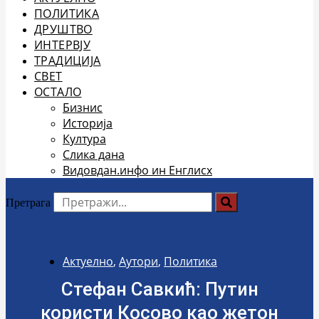
ПОЛИТИКА
ДРУШТВО
ИНТЕРВЈУ
ТРАДИЦИЈА
СВЕТ
ОСТАЛО
Бизнис
Историја
Култура
Слика дана
Видовдан.инфо ин Енглисх
Претрага
Актуелно
,
Аутори
,
Политика
Стефан Савкић: Путин
користи Косово као жетон