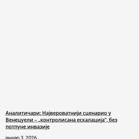
Аналитичари: Највероватнији сценарио у
Венецуели – „контролисана ескалација“, без
потпуне инвазије
јануар 3, 2026