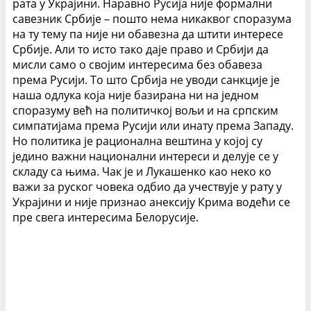
рата у Украјини. Наравно Русија није формални
савезник Србије – пошто нема никаквог споразума
на ту тему па није ни обавезна да штити интересе
Србије. Али то исто тако даје право и Србији да
мисли само о својим интересима без обавеза
према Русији. То што Србија не уводи санкције је
наша одлука која није базирана ни на једном
споразуму већ на политичкој вољи и на српским
симпатијама према Русији или инату према Западу.
Но политика је рационална вештина у којој су
једино важни национални интереси и делује се у
складу са њима. Чак је и Лукашенко као неко ко
важи за руског човека одбио да учествује у рату у
Украјини и није признао анексију Крима водећи се
пре свега интересима Белорусије.