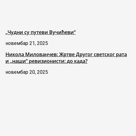
„Чудни су путеви Вучићеви“
новембар 21, 2025
Никола Милованчев: Жртве Другог светског рата
и „наши“ ревизионисти: до када?
новембар 20, 2025