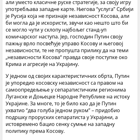
али уместо класичне руске стратегије, за своју игру
употребљава западне карте. Његова “услуга” Србији
је Русија која не признаје независност Косова, али
би могла да је искористи, звучи као нешто што би
се могло чути у склопу најбољег станд-уп
комичарског наступа. Јер, господин Путин своју
пажњу врло посвећује управо Косову и његовој
независности, те не пропушта прилику да на теми
„независности Косова“ правда своје поступке око
Крима и агресије на Украјину.
У једном од својих карактеристичних обрта, Путин
је упоредио косовску независност са правом на
самоопредељење у сепаратистичким регионима
Луганске и Доњецке Народне Републике на истоку
Украјине. За многе, то је било као да је Путин
ухватио “два голуба једном руком” – придобио
подршку проруских сепаратиста у Украјини, а
истовремено бацио сенку сумње на западну
политику према Косову.