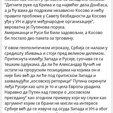
“Дигните руке од Крима и од највећег дела Донбаса,
а ја ћу вама да подржим независно Косово и нећу
правити проблеме у Савету безбедности да Косово
уђе у УН и друге међународне организације”,
вероватна је Путинова порука.
Американци и Руси би били задовољни, а Косово
би постало део пакета за трговину.
У овом геополитичком игроказу, Србија се налази у
средишту збивања и стоји пред великом дилемом.
Притиснута између Запада и Русије, суочава се са
тешким одлукама. Да ли ће Александар Вучић не
остати на проруским позицијама на којима он и
није био већ да ли ће под притиском Запада и
захваљујући „косовској реторици“ Путина окренути
леђа Русији као што је то и цела Европа урадила.
Наравно да Путин кад говори о „косовском
преседану“ као згодном примеру који му служи као
аргумент којим се брани не мисли на интересе
Србије већ да се извуче од осуда Запада и УН-а због