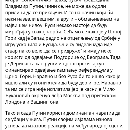
Владимир Путин, чини се, не може да одоли
прилици да се прикључи. И то на начин који би
неки назвали вештим, а други – обмањивањем на
највишем нивоу. Руси некако настоје да буду
мирођија у свакој чорби. Сећамо се како је у Црној
Гори кад је Запад радио на отцепљењу од Србије у
игру ускочила и Русија. Они су видели куда иде
ствар па ко веле „да се придруже“ и имају неке
користи од одвајање Подгорице од Београда. Тада
је Дерипаска као руски и црногорски тајкун
финансирао одвајање кампању референдума у
Црној Гори. Наравно и без Руса би то ишло како је
ишло али су и они хтели да буду део игре. Наравно
та им се игра није исплатила јер је касније Мило
Ђукановић окренуо леђа Москви под притиском
Лондона и Вашингтона.
Тако и сада Путин користи доминантан наратив да
се убаци у њега. Путин својим изјавама изнова
успева да изазове реакције на међународној сцени,