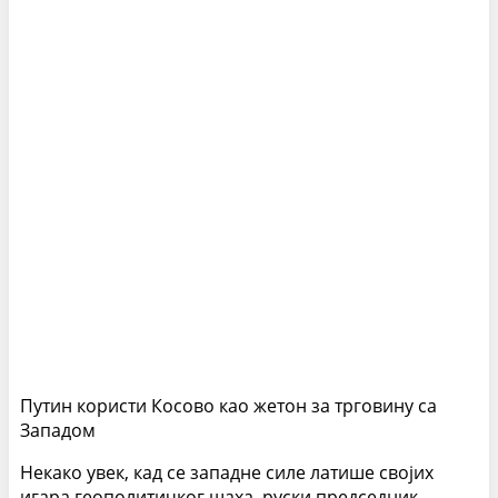
Путин користи Косово као жетон за трговину са
Западом
Некако увек, кад се западне силе латише својих
игара геополитичког шаха, руски председник