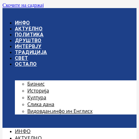
Скочите на садржај
ИНФО
АКТУЕЛНО
ПОЛИТИКА
ДРУШТВО
ИНТЕРВЈУ
ТРАДИЦИЈА
СВЕТ
ОСТАЛО
Бизнис
Историја
Култура
Слика дана
Видовдан.инфо ин Енглисх
ИНФО
АКТУЕЛНО