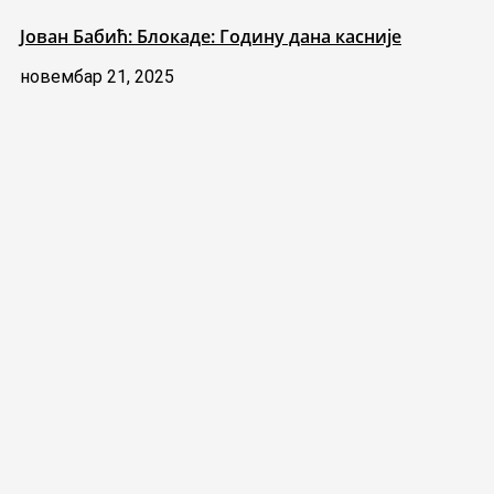
Јован Бабић: Блокаде: Годину дана касније
новембар 21, 2025