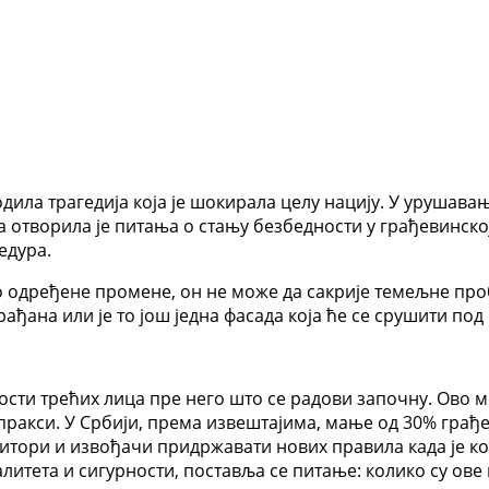
одила трагедија која је шокирала целу нацију. У урушава
 отворила је питања о стању безбедности у грађевинској
едура.
одређене промене, он не може да сакрије темељне пробл
ађана или је то још једна фасада која ће се срушити по
сти трећих лица пре него што се радови започну. Ово мо
 пракси. У Србији, према извештајима, мање од 30% грађ
итори и извођачи придржавати нових правила када је ко
алитета и сигурности, поставља се питање: колико су ов