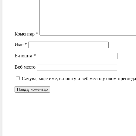
Коментар
*
Име
*
Е-пошта
*
Веб место
Сачувај моје име, е-пошту и веб место у овом преглед