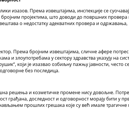
елики изазов. Према извештајима, инспекције се суочава
и бројним пројектима, што доводи до површних провера 
звештава о недостатку адекватних провера и одржавања,
ктор. Према бројним извештајима, сличне афере потресај
ма и злоупотребама у сектору здравства указују на систе
ушик“, који је изазвао озбиљну пажњу јавности, често с
 одговорне без последица.
ршна решења и козметичке промене нису довољне. Потре
ст грађана, доследност и одговорност морају бити у прв
онављањем прошлих грешака које су већ имале трагичне 