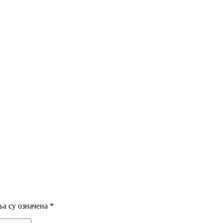
а су означена
*