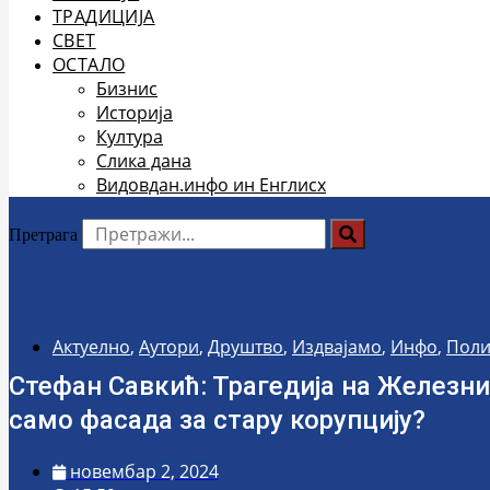
ТРАДИЦИЈА
СВЕТ
ОСТАЛО
Бизнис
Историја
Култура
Слика дана
Видовдан.инфо ин Енглисх
Претрага
Актуелно
,
Аутори
,
Друштво
,
Издвајамо
,
Инфо
,
Поли
Стефан Савкић: Трагедија на Железни
само фасада за стару корупцију?
новембар 2, 2024