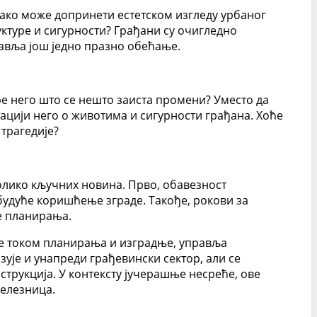
ако може допринети естетском изгледу урбаног
ктуре и сигурности? Грађани су очигледно
ставља још једно празно обећање.
ре него што се нешто заиста промени? Уместо да
ацији него о животима и сигурности грађана. Хоће
 трагедије?
колико кључних новина. Прво, обавезност
будуће коришћење зграде. Такође, рокови за
е планирања.
уге током планирања и изградње, управља
ује и унапреди грађевински сектор, али се
трукција. У контексту јучерашње несреће, ове
железница.