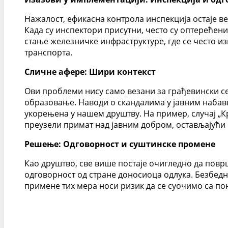
Нажалост, ефикасна контрола инспекција остаје в
Када су инспектори присутни, често су оптерећен
стање железничке инфраструктуре, где се често и
транспорта.
Сличне афере: Шири контекст
Ови проблеми нису само везани за грађевински се
образовање. Наводи о скандалима у јавним набавка
укорењена у нашем друштву. На пример, случај „Кр
преузели примат над јавним добром, остављајући
Решење: Одговорност и суштинске промене
Као друштво, све више постаје очигледно да пов
одговорност од стране доносиоца одлука. Безбедно
примене тих мера носи ризик да се суочимо са п