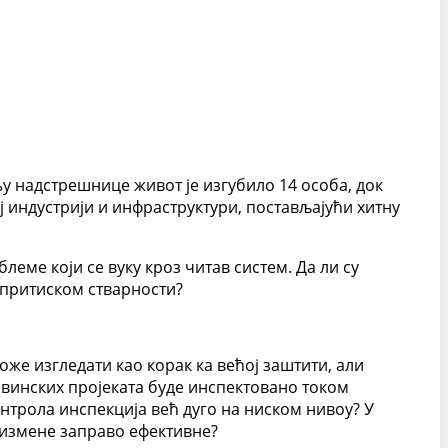
њу надстрешнице живот је изгубило 14 особа, док
 индустрији и инфраструктури, постављајући хитну
еме који се вуку кроз читав систем. Да ли су
д притиском стварности?
же изгледати као корак ка већој заштити, али
евинских пројеката буде инспектовано током
нтрола инспекција већ дуго на ниском нивоу? У
е измене заправо ефективне?