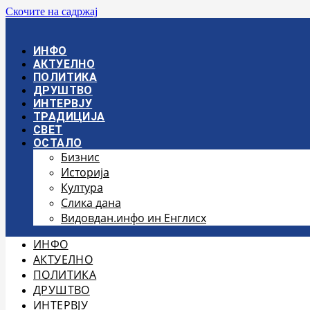
Скочите на садржај
ИНФО
АКТУЕЛНО
ПОЛИТИКА
ДРУШТВО
ИНТЕРВЈУ
ТРАДИЦИЈА
СВЕТ
ОСТАЛО
Бизнис
Историја
Култура
Слика дана
Видовдан.инфо ин Енглисх
ИНФО
АКТУЕЛНО
ПОЛИТИКА
ДРУШТВО
ИНТЕРВЈУ