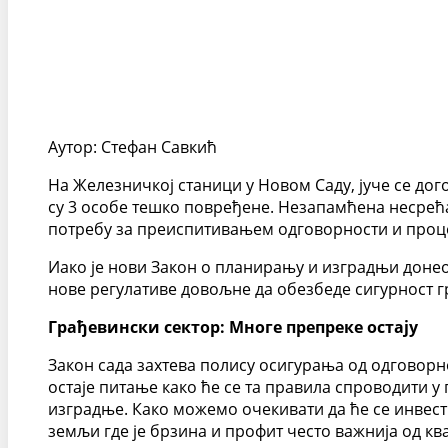
Аутор: Стефан Савкић
На Железничкој станици у Новом Саду, јуче се дог
су 3 особе тешко повређене. Незапамћена несрећа
потребу за преиспитивањем одговорности и проц
Иако је нови Закон о планирању и изградњи донео 
нове регулативе довољне да обезбеде сигурност гр
Грађевински сектор: Многе препреке остају
Закон сада захтева полису осигурања од одговорно
остаје питање како ће се та правила спроводити у
изградње. Како можемо очекивати да ће се инвест
земљи где је брзина и профит често важнија од кв