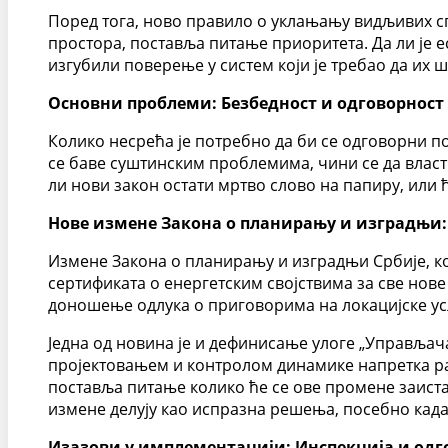
Поред тога, ново правило о уклањању видљивих с
простора, поставља питање приоритета. Да ли је 
изгубили поверење у систем који је требао да их 
Основни проблеми: Безбедност и одговорност
Колико несрећа је потребно да би се одговорни п
се баве суштинским проблемима, чини се да власт
ли нови закон остати мртво слово на папиру, или 
Нове измене Закона о планирању и изградњи: 
Измене Закона о планирању и изградњи Србије, кој
сертификата о енергетским својствима за све нов
доношење одлука о приговорима на локацијске у
Једна од новина је и дефинисање улоге „Управљач
пројектовањем и контролом динамике напретка рад
поставља питање колико ће се ове промене заиста
измене делују као испразна решења, посебно када
Изазови у имплементацији: Инспекција и одг