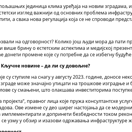
пољашњих јединица клима уређаја на новим зградама, и
естетски изглед важнији од основних проблема инфрастру
штити, а свака нова регулација која се не спроводи пред
озвали на одговорност? Колико још људи мора да пати п
и више брину о естетским аспектима и медијској презент
ће донети промене које су потребне да се избегну будуће
Кључне новине – да ли су довољне?
е су ступиле на снагу у августу 2023. године, доносе не
е зграде може значајно утицати на трошкове изградње и 
слове су смањени, што олакшава инвеститорима поступк
а пројекта“, правног лица које пружа консултантске усл
ова. Ове измене су део ширег настојања да се модерниз
 имплементирати и допринети безбедности током реконс
 се узму у обзир и изазови одржавања инфраструктуре 
оворност