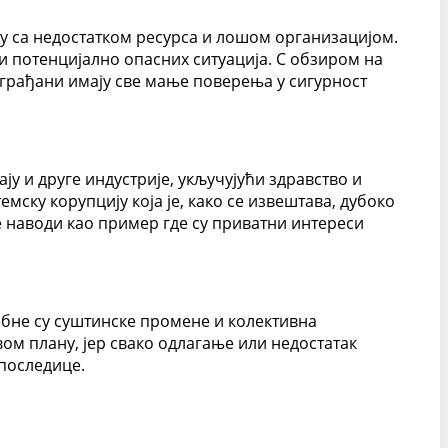
ју са недостатком ресурса и лошом организацијом.
и потенцијално опасних ситуација. С обзиром на
 грађани имају све мање поверења у сигурност
у и друге индустрије, укључујући здравство и
мску корупцију која је, како се извештава, дубоко
е наводи као пример где су приватни интереси
бне су суштинске промене и колективна
ом плану, јер свако одлагање или недостатак
последице.