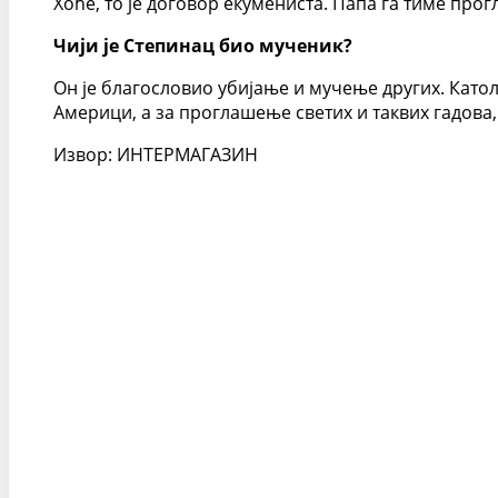
Хоће, то је договор екумениста. Папа га тиме про
Чији је Степинац био мученик?
Он је благословио убијање и мучење других. Като
Америци, а за проглашење светих и таквих гадова, 
Извор: ИНТЕРМАГАЗИН