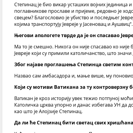
Степинац је био викар усташких војних јединица и 
поглавникове прославе и пријеме, редовно је ход
свецем? Благословио је убиство и последњег Јевре
којима транспортују Јевреје у Јасеновац и Аушвиц“.
Његови апологете тврде да је он спасавао Јевре
Ма то је смешно. Никога он није спасавао ко није
Јевреје који су примили католичанство, што значи
Због најаве проглашења Степинца светим конт
Назвао сам амбасадора и, мање више, му поновио 
Који су мотиви Ватикана за ту контроверзну 
Ватикан је кроз историју увек тежио потпуној моћ
Католичка црква упорно и данас избегава УН да до
као што је Алојзије Степинац.
Да ли ће Степинац бити светац свих хришћана