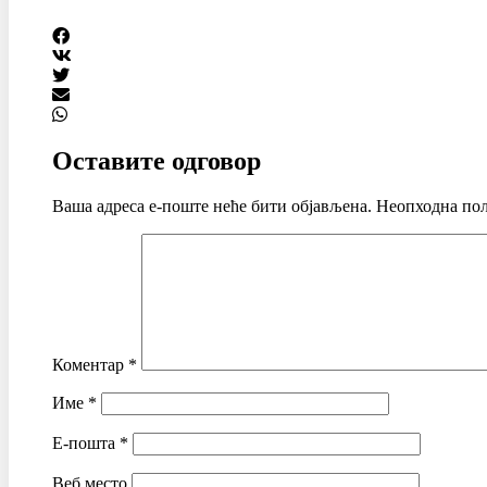
Оставите одговор
Ваша адреса е-поште неће бити објављена.
Неопходна пољ
Коментар
*
Име
*
Е-пошта
*
Веб место