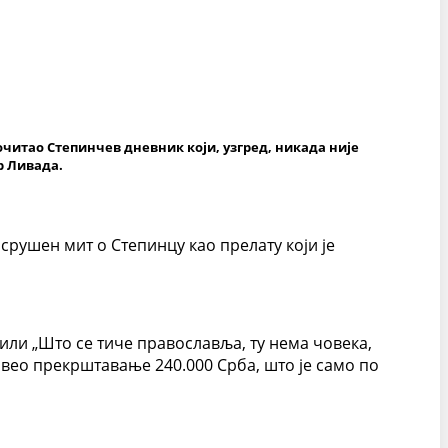
рочитао Степинчев дневник који, узгред, никада није
р Ливада.
 срушен мит о Степинцу као прелату који је
“ или „Што се тиче православља, ту нема човека,
овео прекрштавање 240.000 Срба, што је само по