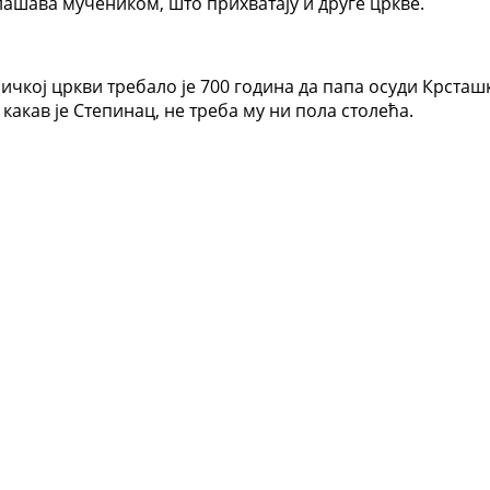
глашава мучеником, што прихватају и друге цркве.
личкој цркви требало је 700 година да папа осуди Крста
какав је Степинац, не треба му ни пола столећа.