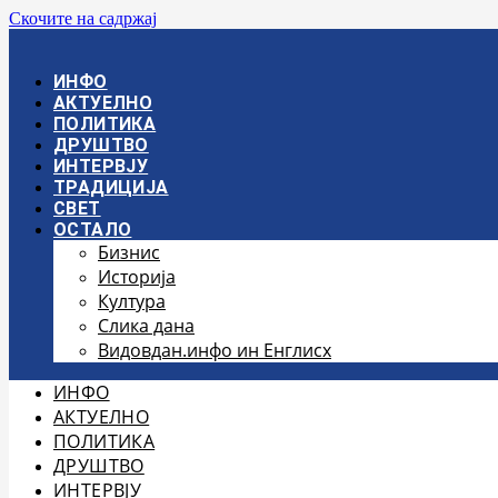
Скочите на садржај
ИНФО
АКТУЕЛНО
ПОЛИТИКА
ДРУШТВО
ИНТЕРВЈУ
ТРАДИЦИЈА
СВЕТ
ОСТАЛО
Бизнис
Историја
Култура
Слика дана
Видовдан.инфо ин Енглисх
ИНФО
АКТУЕЛНО
ПОЛИТИКА
ДРУШТВО
ИНТЕРВЈУ