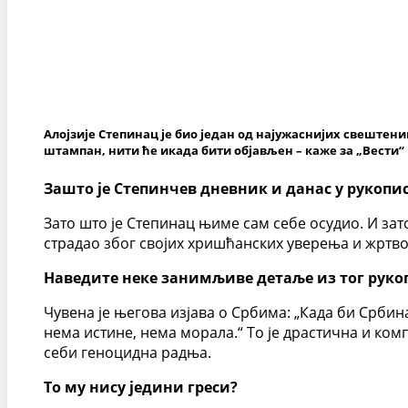
Алојзије Степинац је био један од најужаснијих свештеник
штампан, нити ће икада бити објављен – каже за „Вести“
Зашто је Степинчев дневник и данас у рукопи
Зато што је Степинац њиме сам себе осудио. И зато
страдао због својих хришћанских уверења и жртво
Наведите неке занимљиве детаље из тог руко
Чувена је његова изјава о Србима: „Када би Србина
нема истине, нема морала.“ То је драстична и ком
себи геноцидна радња.
То му нису једини греси?