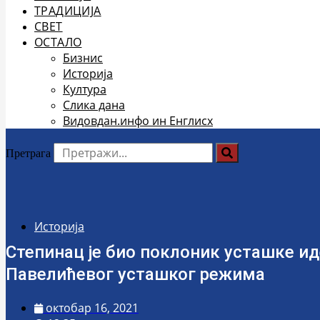
ТРАДИЦИЈА
СВЕТ
ОСТАЛО
Бизнис
Историја
Култура
Слика дана
Видовдан.инфо ин Енглисх
Претрага
Историја
Степинац је био поклоник усташке иде
Павелићевог усташког режима
октобар 16, 2021