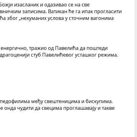
 Божји изасланик и одазивао се на све
евничким записима. Ватикан ће га ипак прогласити
лића због „нехуманих услова у сточним вагонима
аш енергично, тражио од Павелића да поштеди
ајдрагоценији стуб Павелићевог усташког режима.
 са педофилима међу свештеницима и бискупима.
се онда чудити да свецима проглашавају и такве