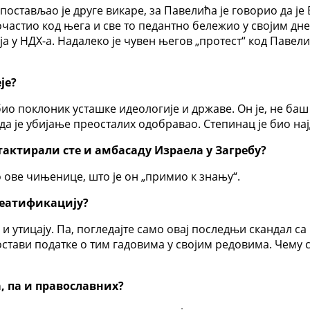
постављао је друге викаре, за Павелића је говорио да је
очастио код њега и све то педантно бележио у својим дн
ја у НДХ-а. Надалеко је чувен његов „протест“ код Паве
је?
 био поклоник усташке идеологије и државе. Он је, не б
 да је убијање преосталих одобравао. Степинац је био н
актирали сте и амбасаду Израела у Загребу?
ове чињенице, што је он „примио к знању“.
беатификацију?
и и утицају. Па, погледајте само овај последњи скандал
стави податке о тим гадовима у својим редовима. Чему 
, па и православних?