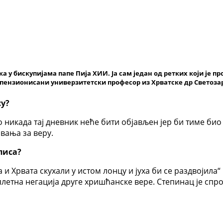
а у бискупијама папе Пија XИИ. Ја сам један од ретких који је п
 пензионисани универзитетски професор из Хрватске др Светоза
су?
 никада тај дневник неће бити објављен јер би тиме био
вања за веру.
писа?
 и Хрвата скухали у истом лонцу и јуха би се раздвојила
плетна негација друге хришћанске вере. Степинац је спр